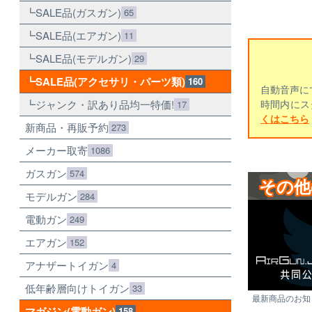
SALE品(ガスガン)
65
SALE品(エアガン)
11
SALE品(モデルガン)
29
SALE品(アクセサリ・パーツ類)
160
自動音声に
ジャンク・訳あり品均一特価!
時間内にス
17
くはこちら
新商品・再販予約
273
メーカー取寄
1086
ガスガン
574
その他
モデルガン
284
電動ガン
249
エアガン
152
アナザートイガン
4
低年齢層向けトイガン
33
最新商品のお知ら
マガジン(電動ガン)
158