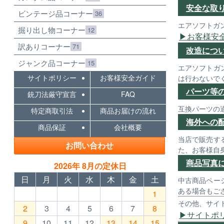
安全な取
ビンテージ品コーナー
36
エアソフトガ
掘り出し物コーナー
12
お客様安
訳ありコーナー
71
改造につ
ジャンク品コーナー
15
エアソフトガ
サイトポリシー
お客様安全ガイド
は行わないで
パーツ等
銃刀法厳守宣言
FAQ
互換パーツの
特定商取引法
商品お届けの流れ
海外への
商品保証
会社概要
当店で販売す
お問い合わせ
た、お客様自
商品写真
2026年 8月の定休日
日
月
火
水
木
金
土
中古商品ペー
ある場合もご
1
その他、サイ
2
3
4
5
6
7
8
サイトポ
9
10
11
12
13
14
15