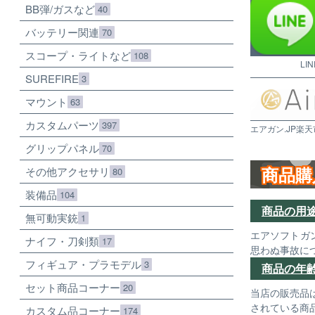
BB弾/ガスなど
40
バッテリー関連
70
スコープ・ライトなど
108
LI
SUREFIRE
3
マウント
63
カスタムパーツ
397
エアガン.JP楽天
グリップパネル
70
商品購
その他アクセサリ
80
装備品
104
商品の用
無可動実銃
1
エアソフトガ
ナイフ・刀剣類
17
思わぬ事故に
フィギュア・プラモデル
3
商品の年
セット商品コーナー
20
当店の販売品
されている商
カスタム品コーナー
174