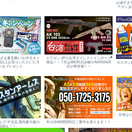
お値引き
アガン.j
すぎる夏見舞い!お中元キャ
エアガン.JPの台湾ダイレクトインポート
円以上お売りいただいた方
商品！！ 7月はWE65式歩槍やAKRIVA56
ガスガン
べるプレゼント
式が再登場！！
出張な
ムズ 中古品 国内最大級の
A1が24時間365日ご要件を承ります！！
品揃え！！