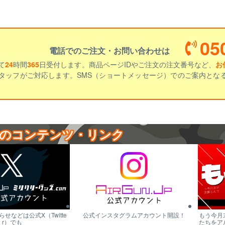
05
電話でのご注文・お問い合わせは
て
24
時間
365
日受付します。商品ページIDやご注文の注文番号など、
お
タッフがご対応します。SMS（ショートメッセージ）でのご案内とな
のコンテンツ・リンク
せなどは公式X（Twitte
公式インスタグラムアカウント開設！
もう今月
r）でも
たちをア