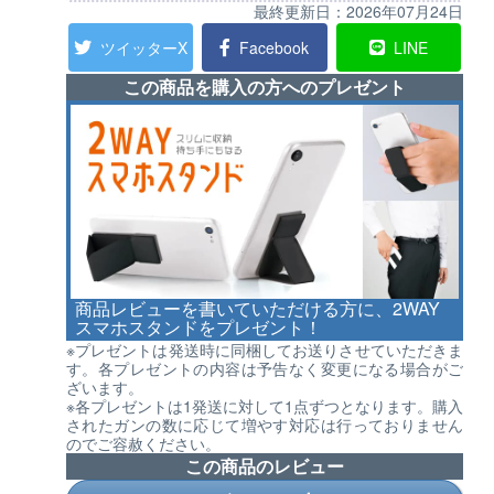
最終更新日：
2026年07月24日
ツイッターX
Facebook
LINE
この商品を購入の方へのプレゼント
商品レビューを書いていただける方に、2WAY
スマホスタンドをプレゼント！
※プレゼントは発送時に同梱してお送りさせていただきま
す。各プレゼントの内容は予告なく変更になる場合がご
ざいます。
※各プレゼントは1発送に対して1点ずつとなります。購入
されたガンの数に応じて増やす対応は行っておりません
のでご容赦ください。
この商品のレビュー