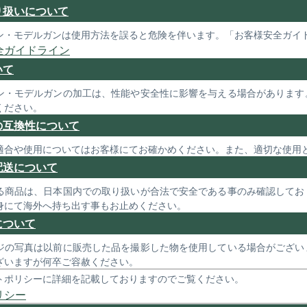
り扱いについて
ン・モデルガンは使用方法を誤ると危険を伴います。「お客様安全ガイ
全ガイドライン
いて
ン・モデルガンの加工は、性能や安全性に影響を与える場合があります
ください。
の互換性について
適合や使用についてはお客様にてお確かめください。また、適切な使用
配送について
る商品は、日本国内での取り扱いが合法で安全である事のみ確認してお
身にて海外へ持ち出す事もお止めください。
について
ジの写真は以前に販売した品を撮影した物を使用している場合がござい
ざいますが何卒ご容赦ください。
トポリシーに詳細を記載しておりますのでご覧ください。
リシー