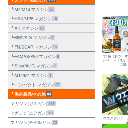
M4/M16 マガジン
30
H&K/MP5 マガジン
16
AK マガジン
25
89式/SIG マガジン
5
FN/SCAR マガジン
15
FAMAS/P90 マガジン
6
"灼熱（あつ）
ンペーン！3万
に選
Steyr/AUG マガジン
2
M14/M1 マガジン
1
コンパクト マガジン
23
海外製品/その他
48
マガジン(ガスガン)
169
マガジン(エアガン)
15
ウエスタンアー
マガジン(モデルガン)
73