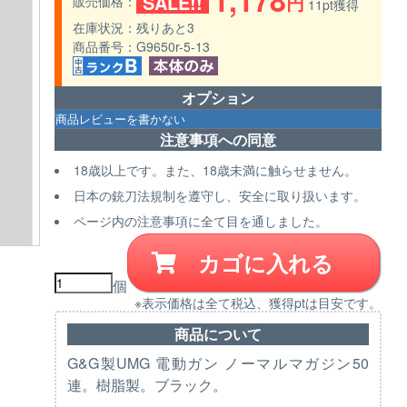
1,178
SALE!!
円
販売価格
11pt獲得
在庫状況
残りあと3
商品番号
G9650r-5-13
オプション
注意事項への同意
18歳以上です。また、18歳未満に触らせません。
日本の銃刀法規制を遵守し、安全に取り扱います。
ページ内の注意事項に全て目を通しました。
カゴに入れる
個
※表示価格は全て税込、獲得ptは目安です。
商品について
G&G製UMG 電動ガン ノーマルマガジン50
連。樹脂製。ブラック。