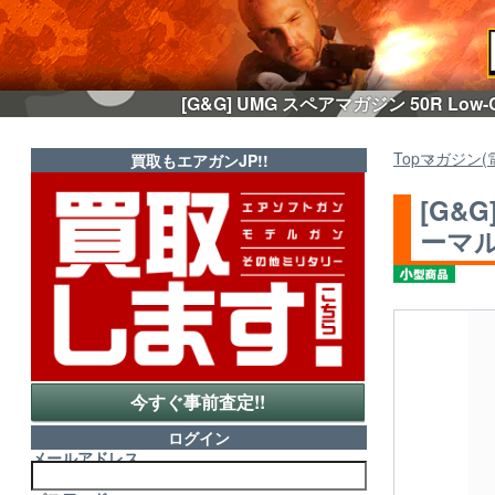
[G&G] UMG スペアマガジン 50R Low
Top
マガジン(
買取もエアガンJP!!
[G&G
ーマル
今すぐ事前査定!!
ログイン
メールアドレス