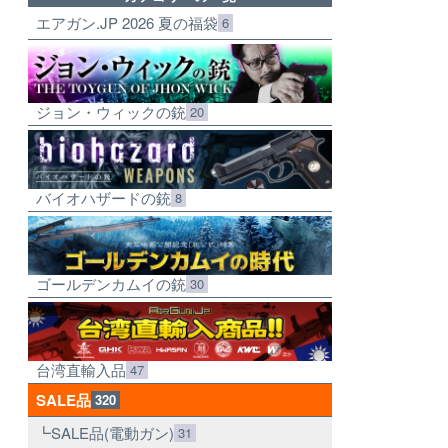
エアガン.JP 2026 夏の福袋
6
ジョン・ウィックの銃
20
バイオハザードの銃
8
ゴールデンカムイの銃
30
台湾直輸入品
47
SALE品
320
SALE品(電動ガン)
31