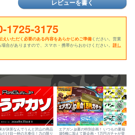
レビューを書く
0-1725-3175
伝えいただく必要のある内容をあらかじめご準備
ください。営業
る場合がありますので、スマホ・携帯からおかけください。
詳し
末が決算なんでうんと沢山の商品
エアガン.jp夏の特別企画！ いつもの夏福
ルだけ目一杯の大奉仕！力の限り
袋5種に加えて新企画・1万円ガチャが登