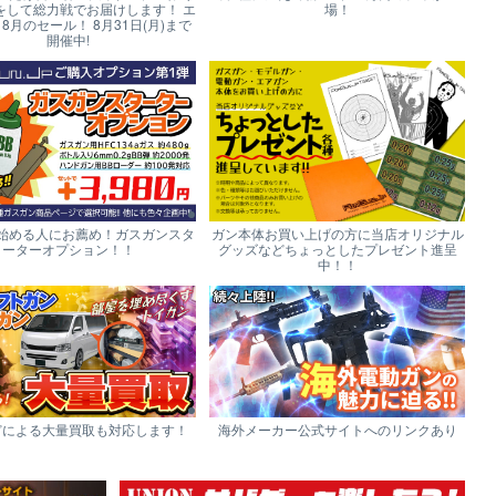
をして総力戦でお届けします！ エ
場！
p 8月のセール！ 8月31日(月)まで
開催中!
始める人にお薦め！ガスガンスタ
ガン本体お買い上げの方に当店オリジナル
ーターオプション！！
グッズなどちょっとしたプレゼント進呈
中！！
どによる大量買取も対応します！
海外メーカー公式サイトへのリンクあり