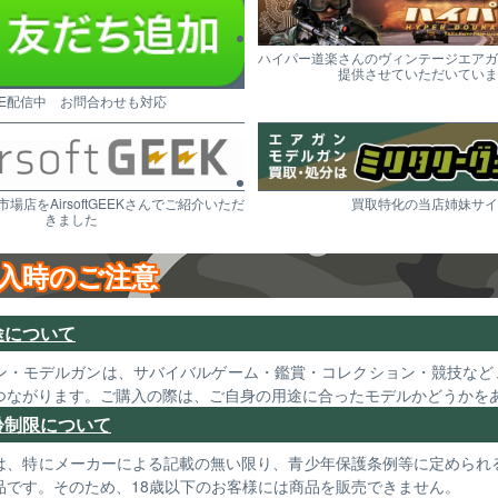
ハイパー道楽さんのヴィンテージエアガ
提供させていただいていま
NE配信中 お問合わせも対応
市場店をAirsoftGEEKさんでご紹介いただ
買取特化の当店姉妹サイ
きました
入時のご注意
途について
ン・モデルガンは、サバイバルゲーム・鑑賞・コレクション・競技など
つながります。ご購入の際は、ご自身の用途に合ったモデルかどうかを
齢制限について
は、特にメーカーによる記載の無い限り、青少年保護条例等に定められる
品です。そのため、18歳以下のお客様には商品を販売できません。