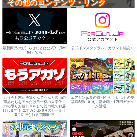
その他のコンテンツ・リンク
最新商品のお知らせなどは公式X（Twit
公式インスタグラムアカウント開設！
ter）でも
もう今月末が決算なんでうんと沢山の
エアガン.jp夏の特別企画！ いつもの夏
商品たちをアルだけ目一杯の大奉仕！
福袋5種に加えて新企画・1万円ガチャ
力の限りお値引きをして総力戦でお届
が登場！
けします！ エアガン.jp 8月のセール！
8月31日(月)まで開催中!