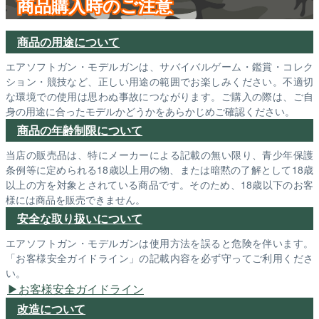
商品購入時のご注意
商品の用途について
エアソフトガン・モデルガンは、サバイバルゲーム・鑑賞・コレク
ション・競技など、正しい用途の範囲でお楽しみください。不適切
な環境での使用は思わぬ事故につながります。ご購入の際は、ご自
身の用途に合ったモデルかどうかをあらかじめご確認ください。
商品の年齢制限について
当店の販売品は、特にメーカーによる記載の無い限り、青少年保護
条例等に定められる18歳以上用の物、または暗黙の了解として18歳
以上の方を対象とされている商品です。そのため、18歳以下のお客
様には商品を販売できません。
安全な取り扱いについて
エアソフトガン・モデルガンは使用方法を誤ると危険を伴います。
「お客様安全ガイドライン」の記載内容を必ず守ってご利用くださ
い。
お客様安全ガイドライン
改造について