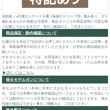
化粧紙（※付属ガンケースを覆う板紙のスリーブ等）傷み有り、ガス
漏れあるものの発射は可能等、商品タイトルや商品説明に可能な限
り記載しておりますので、充分ご確認の上、ご注文ください。
商品保証・動作確認について
お届け日を含めて7日以内にお申し出いただいた不具合には交換・返
品・簡易修理等の対応させていただきます。お早めの商品確認をお
願いいたします。
中古ガスガンについては、出荷直前にガスを装填してトリガーテス
トを行っています。その他、問題が生じた場合はいったん出荷を差
し止めてご連絡を差し上げております。
詳しくはこちら
発火モデルガンについて
発火はモデルガン本体に非常に大きなダメージを与えてしまうた
め、当店では実際の発火動作確認は行っておりません。中古品につ
いては動作やパーツが正常であるかの確認はしておりますが、発火
性能の保証はできない事をご理解の上、ご注文ください。
海外製品について