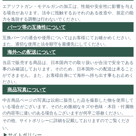
エアソフトガン・モデルガンの加工は、性能や安全性に影響を与え
る場合があります。法令に抵触するおそれのある改造や、規定の能
力を逸脱する調整は行わないでください。
パーツ等の互換性について
互換パーツの適合や使用についてはお客様にてお確かめください。
また、適切な使用と法令順守を最優先にしてください。
海外への配送について
当店で販売する商品は、日本国内での取り扱いが合法で安全である
事のみ確認しております。そのため、日本国外への配送は承ること
ができません。また、お客様自身にて海外へ持ち出す事もお止めく
ださい。
商品写真について
中古商品ページの写真は以前に販売した品を撮影した物を使用して
いる場合がございます。そのため微細なキズや色味・木目・付属物
の内容等に違いのある場合もございますが何卒ご容赦ください。
その他、サイトポリシーに詳細を記載しておりますのでご覧くださ
い。
サイトポリシー