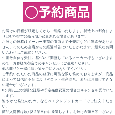
お届けの日程が確定してからご連絡いたします。製造上の都合によ
り已むを得ず発売時期が変更される場合があります。
お届けの日程はメーカー出荷の直前まで小売店などに連絡がありま
せん。そのため
当店からの経過報告はいたしかねます。
頻繁なお問
い合わせはご遠慮ください。
生産数自体を受注に基づいて調整しているメーカー様もございます
ので、お客様御都合でのキャンセルはご遠慮ください。
他の商品と一緒に買い物かごに入れないでください。
ご予約いただいた商品の確保に可能な限り務めておりますが、商品
によっては供給不足により次ロット生産待ち、またはお届けできな
い場合がございます。
6ヶ月以上の極端な延期や予定売価変更の場合はキャンセル受付いた
します。
速やかな発送のため、なるべくクレジットカードでご注文くださ
い。
商品入荷後は原則2営業日内に発送します。お届け希望日等ございま