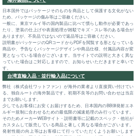
日本国外ではパッケージそのものを商品として保護する文化がない
ため、パッケージの傷み等はご容赦ください。
一般に、東京マルイ等の国内製品に比べて慣らし動作が必要であっ
たり、塗装の仕上げや表面処理が雑駁でキズ・スレ等のある場合が
ありますが、不良品ではないので返品等はご容赦ください。
説明書がパッケージのQRコードからPDFを閲覧する形となっている
商品や、予告なくパッケージデザインや商品仕様、付属品内容が変
更となっている場合がございます。当サイトでの説明と大きく異な
っていた場合はご対応しますので、お知らせいただきますと幸いで
す。
台湾直輸入品・並行輸入品について
弊社（株式会社ワットファン）が海外の業者より直接買い付けてい
る、独自ルートの海外製品です。初期不良等のお問い合わせは当店
までお願いします。
少しでもお客様にお安くお届けするため、日本国内のBB弾発射エネ
ルギー規制に合わせるための最低限の減速処理のみ行っています。
そのためメーカーWEBサイト・説明書等に記載のスペック・他社が
カスタムして販売している商品と著しく異なる場合がございます。
発射性能の向上等はお客様にて行っていただくようお願いします