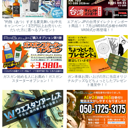
"灼熱（あつ）すぎる夏見舞い!お中元
エアガン.JPの台湾ダイレクトインポー
キャンペーン！3万円以上お売りいた
ト商品！！ 7月はWE65式歩槍やAKRI
だいた方に選べるプレゼント
VA56式が再登場！！
ガスガン始める人にお薦め！ガスガン
ガン本体お買い上げの方に当店オリジ
スターターオプション！！
ナルグッズなどちょっとしたプレゼン
ト進呈中！！