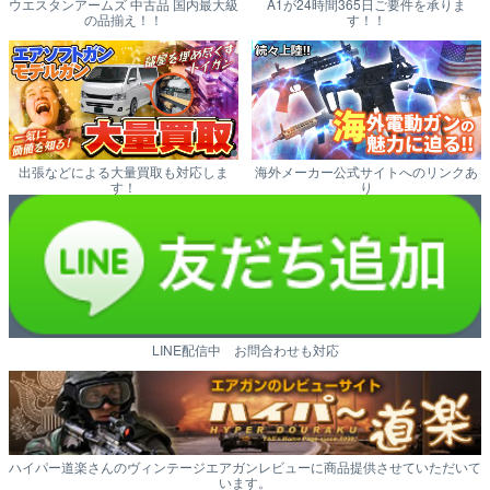
ウエスタンアームズ 中古品 国内最大級
A1が24時間365日ご要件を承りま
の品揃え！！
す！！
出張などによる大量買取も対応しま
海外メーカー公式サイトへのリンクあ
す！
り
LINE配信中 お問合わせも対応
ハイパー道楽さんのヴィンテージエアガンレビューに商品提供させていただいて
います。