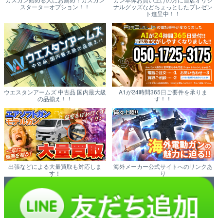
スターターオプション！！
ナルグッズなどちょっとしたプレゼン
ト進呈中！！
ウエスタンアームズ 中古品 国内最大級
A1が24時間365日ご要件を承りま
の品揃え！！
す！！
出張などによる大量買取も対応しま
海外メーカー公式サイトへのリンクあ
す！
り