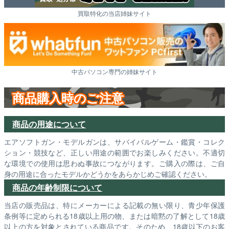
買取特化の当店姉妹サイト
中古パソコン専門の姉妹サイト
商品購入時のご注意
商品の用途について
エアソフトガン・モデルガンは、サバイバルゲーム・鑑賞・コレク
ション・競技など、正しい用途の範囲でお楽しみください。不適切
な環境での使用は思わぬ事故につながります。ご購入の際は、ご自
身の用途に合ったモデルかどうかをあらかじめご確認ください。
商品の年齢制限について
当店の販売品は、特にメーカーによる記載の無い限り、青少年保護
条例等に定められる18歳以上用の物、または暗黙の了解として18歳
以上の方を対象とされている商品です。そのため、18歳以下のお客