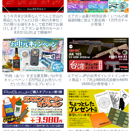
もう今月末が決算なんでうんと沢山の
エアガン.jp夏の特別企画！ いつもの夏
商品たちをアルだけ目一杯の大奉仕！
福袋5種に加えて新企画・1万円ガチャ
力の限りお値引きをして総力戦でお届
が登場！
けします！ エアガン.jp 8月のセール！
8月31日(月)まで開催中!
"灼熱（あつ）すぎる夏見舞い!お中元
エアガン.JPの台湾ダイレクトインポー
キャンペーン！3万円以上お売りいた
ト商品！！ 7月はWE65式歩槍やAKRI
だいた方に選べるプレゼント
VA56式が再登場！！
ガスガン始める人にお薦め！ガスガン
ガン本体お買い上げの方に当店オリジ