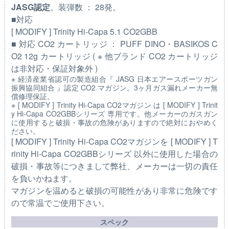
JASG認定
。装弾数 ： 28発。
■対応
[ MODIFY ] Trinity Hi-Capa 5.1 CO2GBB
■ 対応 CO2 カートリッジ ： PUFF DINO・BASIKOS C
O2 12g カートリッジ ( ※ 他ブランド CO2 カートリッジ
は非対応・保証対象外 )
※ 経済産業省認可の製造組合『 JASG 日本エアースポーツガン
振興協同組合 』認定 CO2 マガジン。3ヶ月ガス漏れメーカー無
償修理保証。
※ [ MODIFY ] Trinity Hi-Capa CO2マガジン は [ MODIFY ] Trinit
y Hi-Capa CO2GBBシリーズ 専用です。他メーカーのガスガン
に使用すると破損・事故の危険がありますので絶対におやめく
ださい。
[ MODIFY ] Trinity Hi-Capa CO2マガジンを [ MODIFY ] T
rinity Hi-Capa CO2GBBシリーズ 以外に使用した場合の
破損・事故等につきまして弊社、メーカーは一切の責任
を負いかねます。
マガジンを温めると破損の可能性があり非常に危険です
ので常温でご使用下さい。
スペック