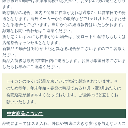
銀行振込の場合は在庫確認後のお支払い、お支払い後の発注となり
ます。
既存製品の場合、国内の問屋に在庫があれば通常7～14営業日での発
送となります。海外メーカーからの取寄などで1ヶ月以上のおまたせ
となる場合もございます。
当店からの経過報告はいたしかねます。
頻繁なお問い合わせはご遠慮ください。
折り悪くいずれにも在庫がない場合は、次ロット生産待ちもしくは
店舗都合キャンセルとなります。
新製品の場合は対応が上記と異なる場合がございますのでご容赦く
ださい。
商品入荷後は原則2営業日内に発送します。お届け希望日等ございま
したらお早めにご連絡ください。
トイガンの多くは部品が東アジア地域で製造されています。そ
のため毎年、年末年始～春節の時期である11月～翌3月あたりは
発売延期が起きやすくなっております。ご理解のほど宜しくお
願いいたします。
中古商品について
品物によってはスミ入れ、外観や初速に大きな変化を与えないカス