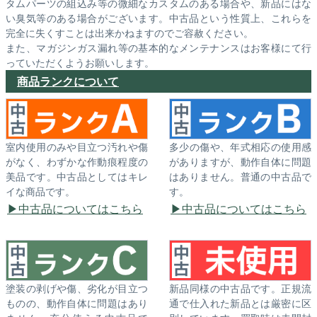
タムパーツの組込み等の微細なカスタムのある場合や、新品にはな
い臭気等のある場合がございます。中古品という性質上、これらを
完全に失くすことは出来かねますのでご容赦ください。
また、マガジンガス漏れ等の基本的なメンテナンスはお客様にて行
っていただくようお願いします。
商品ランクについて
室内使用のみや目立つ汚れや傷
多少の傷や、年式相応の使用感
がなく、わずかな作動痕程度の
がありますが、動作自体に問題
美品です。中古品としてはキレ
はありません。普通の中古品で
イな商品です。
す。
中古品についてはこちら
中古品についてはこちら
塗装の剥げや傷、劣化が目立つ
新品同様の中古品です。正規流
ものの、動作自体に問題はあり
通で仕入れた新品とは厳密に区