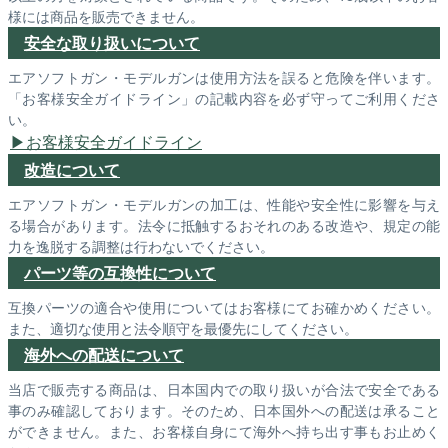
様には商品を販売できません。
安全な取り扱いについて
エアソフトガン・モデルガンは使用方法を誤ると危険を伴います。
「お客様安全ガイドライン」の記載内容を必ず守ってご利用くださ
い。
お客様安全ガイドライン
改造について
エアソフトガン・モデルガンの加工は、性能や安全性に影響を与え
る場合があります。法令に抵触するおそれのある改造や、規定の能
力を逸脱する調整は行わないでください。
パーツ等の互換性について
互換パーツの適合や使用についてはお客様にてお確かめください。
また、適切な使用と法令順守を最優先にしてください。
海外への配送について
当店で販売する商品は、日本国内での取り扱いが合法で安全である
事のみ確認しております。そのため、日本国外への配送は承ること
ができません。また、お客様自身にて海外へ持ち出す事もお止めく