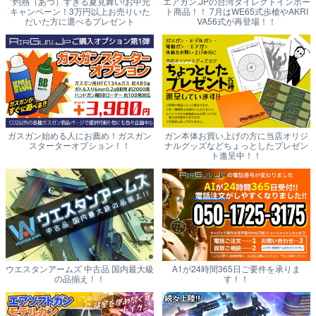
"灼熱（あつ）すぎる夏見舞い!お中元
エアガン.JPの台湾ダイレクトインポー
キャンペーン！3万円以上お売りいた
ト商品！！ 7月はWE65式歩槍やAKRI
だいた方に選べるプレゼント
VA56式が再登場！！
ガスガン始める人にお薦め！ガスガン
ガン本体お買い上げの方に当店オリジ
スターターオプション！！
ナルグッズなどちょっとしたプレゼン
ト進呈中！！
ウエスタンアームズ 中古品 国内最大級
A1が24時間365日ご要件を承りま
の品揃え！！
す！！