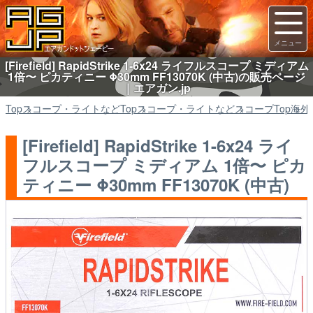
[Firefield] RapidStrike 1-6x24 ライフルスコープ ミディアム
1倍〜 ピカティニー Φ30mm FF13070K (中古)の販売ページ
｜エアガン.jp
Top
スコープ・ライトなど
Top
スコープ・ライトなど
スコープ
Top
海外
[Firefield] RapidStrike 1-6x24 ライ
フルスコープ ミディアム 1倍〜 ピカ
ティニー Φ30mm FF13070K (中古)