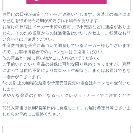
お届けの日程が確定してからご連絡いたします。製造上の都合によ
り已むを得ず発売時期が変更される場合があります。
お届けの日程はメーカー出荷の直前まで小売店などに連絡がありま
せん。そのため
当店からの経過報告はいたしかねます。
頻繁なお問
い合わせはご遠慮ください。
生産数自体を受注に基づいて調整しているメーカー様もございます
ので、お客様御都合でのキャンセルはご遠慮ください。
他の商品と一緒に買い物かごに入れないでください。
ご予約いただいた商品の確保に可能な限り務めておりますが、商品
によっては供給不足により次ロット生産待ち、またはお届けできな
い場合がございます。
6ヶ月以上の極端な延期や予定売価変更の場合はキャンセル受付いた
します。
速やかな発送のため、なるべくクレジットカードでご注文くださ
い。
商品入荷後は原則2営業日内に発送します。お届け希望日等ございま
したらお早めにご連絡ください。