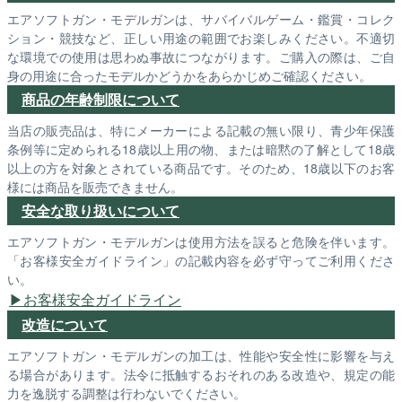
エアソフトガン・モデルガンは、サバイバルゲーム・鑑賞・コレク
ション・競技など、正しい用途の範囲でお楽しみください。不適切
な環境での使用は思わぬ事故につながります。ご購入の際は、ご自
身の用途に合ったモデルかどうかをあらかじめご確認ください。
商品の年齢制限について
当店の販売品は、特にメーカーによる記載の無い限り、青少年保護
条例等に定められる18歳以上用の物、または暗黙の了解として18歳
以上の方を対象とされている商品です。そのため、18歳以下のお客
様には商品を販売できません。
安全な取り扱いについて
エアソフトガン・モデルガンは使用方法を誤ると危険を伴います。
「お客様安全ガイドライン」の記載内容を必ず守ってご利用くださ
い。
お客様安全ガイドライン
改造について
エアソフトガン・モデルガンの加工は、性能や安全性に影響を与え
る場合があります。法令に抵触するおそれのある改造や、規定の能
力を逸脱する調整は行わないでください。