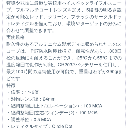
狩猟や競技に最適な実銃用ハイスペックライフルスコー
プ。フルマルチコートレンズを加え、5段階の明るさ設
定が可能なレッド、グリーン、ブラックのサークルドッ
トレティクルを備えており、環境やターゲットの好みに
合わせて調整できます。
実銃規格
耐久性のあるアルミニウム製ボディに収められたこのス
コープは、IP67防水防塵仕様で、耐霧性があり、.338口
径の反動にも耐えることができ、-25℃から55℃までの
温度範囲で動作が可能。CR2032バッテリーを使用し、
最大100時間の連続使用が可能で、重量はわずか390gほ
どです
特徴
・倍率：1〜6倍
・対物レンズ径：24mm
・総調整範囲(上下/エレベーション)：100 MOA
・総調整範囲(左右/ウィンデージ)：100 MOA
・調整単位：0.5 MOA
・レティクルタイプ：Circle Dot