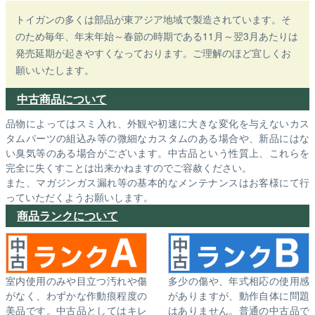
トイガンの多くは部品が東アジア地域で製造されています。そ
のため毎年、年末年始～春節の時期である11月～翌3月あたりは
発売延期が起きやすくなっております。ご理解のほど宜しくお
願いいたします。
中古商品について
品物によってはスミ入れ、外観や初速に大きな変化を与えないカス
タムパーツの組込み等の微細なカスタムのある場合や、新品にはな
い臭気等のある場合がございます。中古品という性質上、これらを
完全に失くすことは出来かねますのでご容赦ください。
また、マガジンガス漏れ等の基本的なメンテナンスはお客様にて行
っていただくようお願いします。
商品ランクについて
室内使用のみや目立つ汚れや傷
多少の傷や、年式相応の使用感
がなく、わずかな作動痕程度の
がありますが、動作自体に問題
美品です。中古品としてはキレ
はありません。普通の中古品で