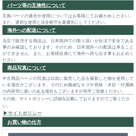
パーツ等の互換性について
互換パーツの適合や使用についてはお客様にてお確かめください。
また、適切な使用と法令順守を最優先にしてください。
海外への配送について
当店で販売する商品は、日本国内での取り扱いが合法で安全である
事のみ確認しております。そのため、日本国外への配送は承ること
ができません。また、お客様自身にて海外へ持ち出す事もお止めく
ださい。
商品写真について
中古商品ページの写真は以前に販売した品を撮影した物を使用して
いる場合がございます。そのため微細なキズや色味・木目・付属物
の内容等に違いのある場合もございますが何卒ご容赦ください。
その他、サイトポリシーに詳細を記載しておりますのでご覧くださ
い。
サイトポリシー
お買い物の仕方