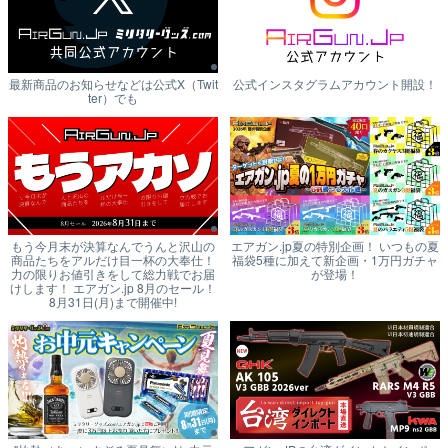
最新商品のお知らせなどは公式X（Twit
公式インスタグラムアカウント開設！
ter）でも
もう今月末が決算なんでうんと沢山の
エアガン.jp夏の特別企画！ いつもの夏
商品たちをアルだけ目一杯の大奉仕！
福袋5種に加えて新企画・1万円ガチャ
力の限りお値引きをして総力戦でお届
が登場！
けします！ エアガン.jp 8月のセール！
8月31日(月)まで開催中!