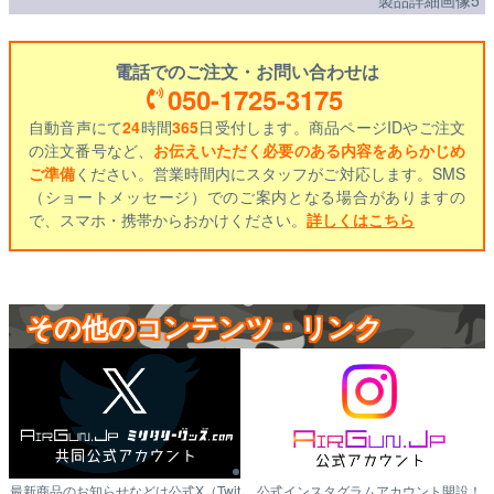
電話でのご注文・お問い合わせは
050-1725-3175
自動音声にて
24
時間
365
日受付します。商品ページIDやご注文
の注文番号など、
お伝えいただく必要のある内容をあらかじめ
ご準備
ください。営業時間内にスタッフがご対応します。SMS
（ショートメッセージ）でのご案内となる場合がありますの
で、スマホ・携帯からおかけください。
詳しくはこちら
その他のコンテンツ・リンク
最新商品のお知らせなどは公式X（Twit
公式インスタグラムアカウント開設！