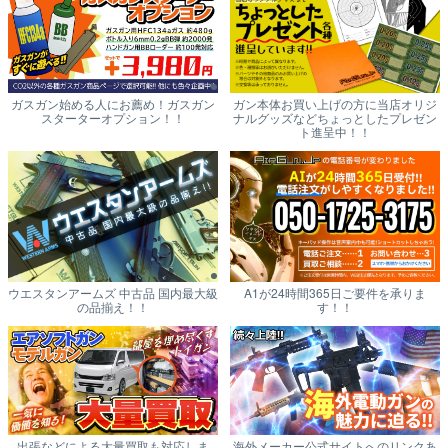
ガスガン始める人にお薦め！ガスガン
ガン本体お買い上げの方に当店オリジ
スターターオプション！！
ナルグッズなどちょっとしたプレゼン
ト進呈中！！
ウエスタンアームズ 中古品 国内最大級
A1が24時間365日ご要件を承りま
の品揃え！！
す！！
出張などによる大量買取も対応しま
海外メーカー公式サイトへのリンクあ