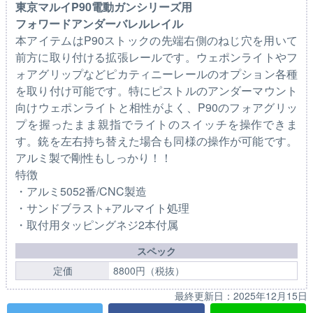
東京マルイP90電動ガンシリーズ用
フォワードアンダーバレルレイル
本アイテムはP90ストックの先端右側のねじ穴を用いて
前方に取り付ける拡張レールです。ウェポンライトやフ
ォアグリップなどピカティニーレールのオプション各種
を取り付け可能です。特にピストルのアンダーマウント
向けウェポンライトと相性がよく、P90のフォアグリッ
プを握ったまま親指でライトのスイッチを操作できま
す。銃を左右持ち替えた場合も同様の操作が可能です。
アルミ製で剛性もしっかり！！
特徴
・アルミ5052番/CNC製造
・サンドブラスト+アルマイト処理
・取付用タッピングネジ2本付属
スペック
定価
8800円（税抜）
最終更新日：
2025年12月15日