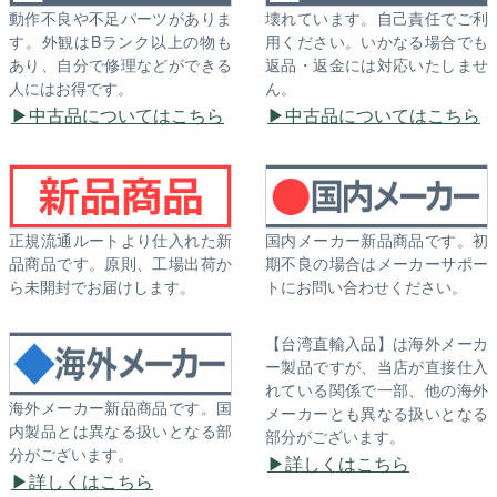
動作不良や不足パーツがありま
壊れています。自己責任でご利
す。外観はBランク以上の物も
用ください。いかなる場合でも
あり、自分で修理などができる
返品・返金には対応いたしませ
人にはお得です。
ん。
中古品についてはこちら
中古品についてはこちら
正規流通ルートより仕入れた新
国内メーカー新品商品です。初
品商品です。原則、工場出荷か
期不良の場合はメーカーサポー
ら未開封でお届けします。
トにお問い合わせください。
【台湾直輸入品】は海外メーカ
ー製品ですが、当店が直接仕入
れている関係で一部、他の海外
海外メーカー新品商品です。国
メーカーとも異なる扱いとなる
内製品とは異なる扱いとなる部
部分がございます。
分がございます。
詳しくはこちら
詳しくはこちら