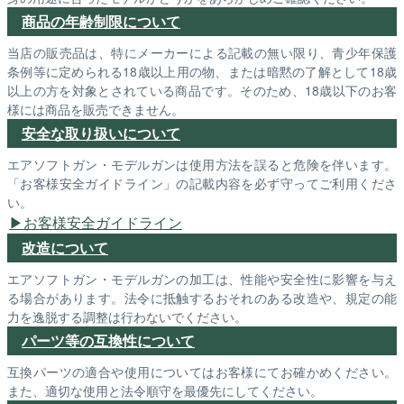
商品の年齢制限について
当店の販売品は、特にメーカーによる記載の無い限り、青少年保護
条例等に定められる18歳以上用の物、または暗黙の了解として18歳
以上の方を対象とされている商品です。そのため、18歳以下のお客
様には商品を販売できません。
安全な取り扱いについて
エアソフトガン・モデルガンは使用方法を誤ると危険を伴います。
「お客様安全ガイドライン」の記載内容を必ず守ってご利用くださ
い。
お客様安全ガイドライン
改造について
エアソフトガン・モデルガンの加工は、性能や安全性に影響を与え
る場合があります。法令に抵触するおそれのある改造や、規定の能
力を逸脱する調整は行わないでください。
パーツ等の互換性について
互換パーツの適合や使用についてはお客様にてお確かめください。
また、適切な使用と法令順守を最優先にしてください。