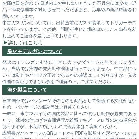
お届け日を含めて7日以内にお申し出いただいた不具合には交換・返
品・簡易修理等の対応させていただきます。お早めの商品確認をお
願いいたします。
中古ガスガンについては、出荷直前にガスを装填してトリガーテス
トを行っています。その他、問題が生じた場合はいったん出荷を差
し止めてご連絡を差し上げております。
詳しくはこちら
発火モデルガンについて
発火はモデルガン本体に非常に大きなダメージを与えてしまうた
め、当店では実際の発火動作確認は行っておりません。中古品につ
いては動作やパーツが正常であるかの確認はしておりますが、発火
性能の保証はできない事をご理解の上、ご注文ください。
海外製品について
日本国外ではパッケージそのものを商品として保護する文化がない
ため、パッケージの傷み等はご容赦ください。
一般に、東京マルイ等の国内製品に比べて慣らし動作が必要であっ
たり、塗装の仕上げや表面処理が雑駁でキズ・スレ等のある場合が
ありますが、不良品ではないので返品等はご容赦ください。
説明書がパッケージのQRコードからPDFを閲覧する形となっている