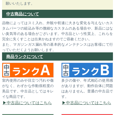
願いいたします。
中古商品について
品物によってはスミ入れ、外観や初速に大きな変化を与えないカス
タムパーツの組込み等の微細なカスタムのある場合や、新品にはな
い臭気等のある場合がございます。中古品という性質上、これらを
完全に失くすことは出来かねますのでご容赦ください。
また、マガジンガス漏れ等の基本的なメンテナンスはお客様にて行
っていただくようお願いします。
商品ランクについて
室内使用のみや目立つ汚れや傷
多少の傷や、年式相応の使用感
がなく、わずかな作動痕程度の
がありますが、動作自体に問題
美品です。中古品としてはキレ
はありません。普通の中古品で
イな商品です。
す。
中古品についてはこちら
中古品についてはこちら