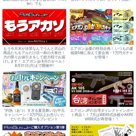
ter）でも
もう今月末が決算なんでうんと沢山の
エアガン.jp夏の特別企画！ いつもの夏
商品たちをアルだけ目一杯の大奉仕！
福袋5種に加えて新企画・1万円ガチャ
力の限りお値引きをして総力戦でお届
が登場！
けします！ エアガン.jp 8月のセール！
8月31日(月)まで開催中!
"灼熱（あつ）すぎる夏見舞い!お中元
エアガン.JPの台湾ダイレクトインポー
キャンペーン！3万円以上お売りいた
ト商品！！ 7月はWE65式歩槍やAKRI
だいた方に選べるプレゼント
VA56式が再登場！！