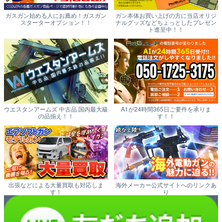
ガスガン始める人にお薦め！ガスガン
ガン本体お買い上げの方に当店オリジ
スターターオプション！！
ナルグッズなどちょっとしたプレゼン
ト進呈中！！
ウエスタンアームズ 中古品 国内最大級
A1が24時間365日ご要件を承りま
の品揃え！！
す！！
出張などによる大量買取も対応しま
海外メーカー公式サイトへのリンクあ
す！
り