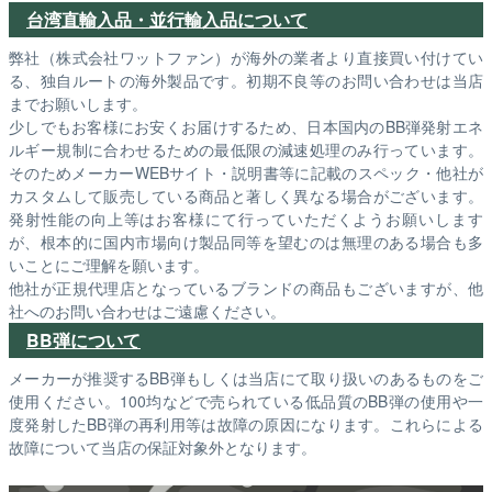
台湾直輸入品・並行輸入品について
弊社（株式会社ワットファン）が海外の業者より直接買い付けてい
る、独自ルートの海外製品です。初期不良等のお問い合わせは当店
までお願いします。
少しでもお客様にお安くお届けするため、日本国内のBB弾発射エネ
ルギー規制に合わせるための最低限の減速処理のみ行っています。
そのためメーカーWEBサイト・説明書等に記載のスペック・他社が
カスタムして販売している商品と著しく異なる場合がございます。
発射性能の向上等はお客様にて行っていただくようお願いします
が、根本的に国内市場向け製品同等を望むのは無理のある場合も多
いことにご理解を願います。
他社が正規代理店となっているブランドの商品もございますが、他
社へのお問い合わせはご遠慮ください。
BB弾について
メーカーが推奨するBB弾もしくは当店にて取り扱いのあるものをご
使用ください。100均などで売られている低品質のBB弾の使用や一
度発射したBB弾の再利用等は故障の原因になります。これらによる
故障について当店の保証対象外となります。