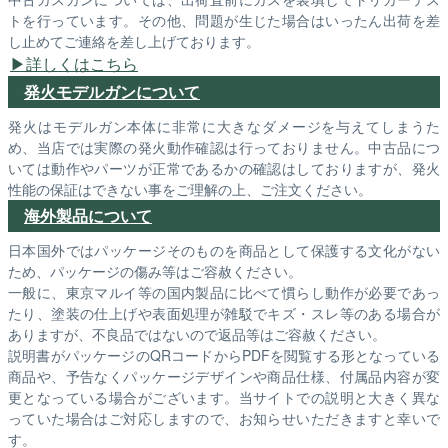
トを行っています。その他、問題が生じた場合はいったん出荷を差
し止めてご連絡を差し上げております。
詳しくはこちら
発火モデルガンについて
発火はモデルガン本体に非常に大きなダメージを与えてしまうた
め、当店では実際の発火動作確認は行っておりません。中古品につ
いては動作やパーツが正常であるかの確認はしておりますが、発火
性能の保証はできない事をご理解の上、ご注文ください。
海外製品について
日本国外ではパッケージそのものを商品として保護する文化がない
ため、パッケージの傷み等はご容赦ください。
一般に、東京マルイ等の国内製品に比べて慣らし動作が必要であっ
たり、塗装の仕上げや表面処理が雑駁でキズ・スレ等のある場合が
ありますが、不良品ではないので返品等はご容赦ください。
説明書がパッケージのQRコードからPDFを閲覧する形となっている
商品や、予告なくパッケージデザインや商品仕様、付属品内容が変
更となっている場合がございます。当サイトでの説明と大きく異な
っていた場合はご対応しますので、お知らせいただきますと幸いで
す。