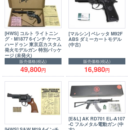
[HWS] コルト ライトニン
[マルシン] ベレッタ M92F
グ・M1877 6インチ ケース
ABS ダミーカートモデル
ハードゥン 東京店カスタム
(中古)
発火モデルガン 特別パッケ
ージ (未発火)
販売価格(税込)
販売価格(税込)
49,800
16,980
円
円
[E&L] AK RD701 EL-A107
-C フルメタル電動ガン (中
[HWS] S&W M19 4インチ
古)