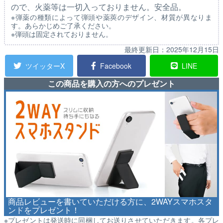
ので、火薬等は一切入っておりません。安全品。
※弾薬の種類によって弾頭や薬莢のデザイン、材質が異なりま
す。あらかじめご了承ください。
※弾頭は固定されておりません。
最終更新日：
2025年12月15日
ツイッターX
Facebook
LINE
この商品を購入の方へのプレゼント
商品レビューを書いていただける方に、2WAYスマホスタ
ンドをプレゼント！
※プレゼントは発送時に同梱してお送りさせていただきます。各プレ