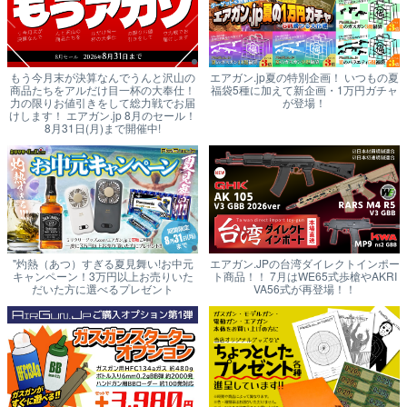
もう今月末が決算なんでうんと沢山の
エアガン.jp夏の特別企画！ いつもの夏
商品たちをアルだけ目一杯の大奉仕！
福袋5種に加えて新企画・1万円ガチャ
力の限りお値引きをして総力戦でお届
が登場！
けします！ エアガン.jp 8月のセール！
8月31日(月)まで開催中!
"灼熱（あつ）すぎる夏見舞い!お中元
エアガン.JPの台湾ダイレクトインポー
キャンペーン！3万円以上お売りいた
ト商品！！ 7月はWE65式歩槍やAKRI
だいた方に選べるプレゼント
VA56式が再登場！！