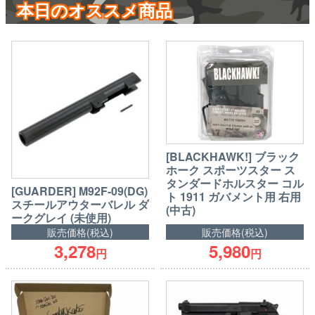
本日のオススメ商品
[BLACKHAWK!] ブラック
ホーク スポーツスター ス
タンダードホルスター コル
[GUARDER] M92F-09(DG)
ト 1911 ガバメント用 右用
スチールアウターバレル ダ
(中古)
ークグレイ (未使用)
販売価格(税込)
販売価格(税込)
3,278
5,980
円
円