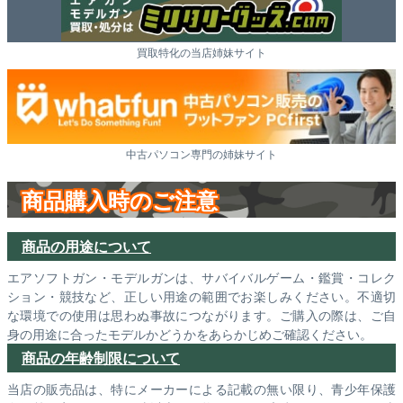
買取特化の当店姉妹サイト
中古パソコン専門の姉妹サイト
商品購入時のご注意
商品の用途について
エアソフトガン・モデルガンは、サバイバルゲーム・鑑賞・コレク
ション・競技など、正しい用途の範囲でお楽しみください。不適切
な環境での使用は思わぬ事故につながります。ご購入の際は、ご自
身の用途に合ったモデルかどうかをあらかじめご確認ください。
商品の年齢制限について
当店の販売品は、特にメーカーによる記載の無い限り、青少年保護