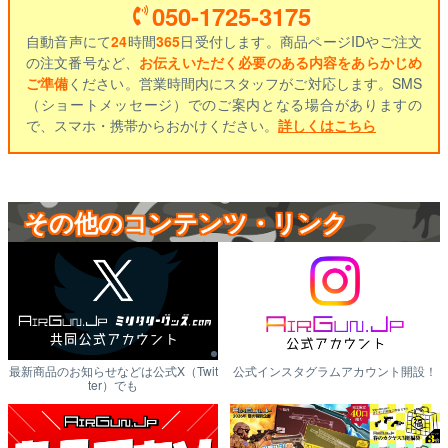
050-1725-3175
自動音声にて
24
時間
365
日受付します。商品ページIDやご注文
の注文番号など、
お伝えいただく必要のある内容をあらかじめ
ご準備
ください。営業時間内にスタッフがご対応します。SMS
（ショートメッセージ）でのご案内となる場合がありますの
で、スマホ・携帯からおかけください。
詳しくはこちら
その他のコンテンツ・リンク
最新商品のお知らせなどは公式X（Twit
公式インスタグラムアカウント開設！
ter）でも