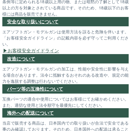
条例等に定められる18歳以上用の物、または暗黙の了解として18歳
以上の方を対象とされている商品です。そのため、18歳以下のお客
様には商品を販売できません。
安全な取り扱いについて
エアソフトガン・モデルガンは使用方法を誤ると危険を伴います。
「お客様安全ガイドライン」の記載内容を必ず守ってご利用くださ
い。
お客様安全ガイドライン
改造について
エアソフトガン・モデルガンの加工は、性能や安全性に影響を与え
る場合があります。法令に抵触するおそれのある改造や、規定の能
力を逸脱する調整は行わないでください。
パーツ等の互換性について
互換パーツの適合や使用についてはお客様にてお確かめください。
また、適切な使用と法令順守を最優先にしてください。
海外への配送について
当店で販売する商品は、日本国内での取り扱いが合法で安全である
事のみ確認しております。そのため、日本国外への配送は承ること