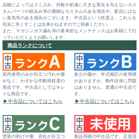
品物によってはスミ入れ、外観や初速に大きな変化を与えないカス
タムパーツの組込み等の微細なカスタムのある場合や、新品にはな
い臭気等のある場合がございます。中古品という性質上、これらを
完全に失くすことは出来かねますのでご容赦ください。
また、マガジンガス漏れ等の基本的なメンテナンスはお客様にて行
っていただくようお願いします。
商品ランクについて
室内使用のみや目立つ汚れや傷
多少の傷や、年式相応の使用感
がなく、わずかな作動痕程度の
がありますが、動作自体に問題
美品です。中古品としてはキレ
はありません。普通の中古品で
イな商品です。
す。
中古品についてはこちら
中古品についてはこちら
塗装の剥げや傷、劣化が目立つ
新品同様の中古品です。正規流