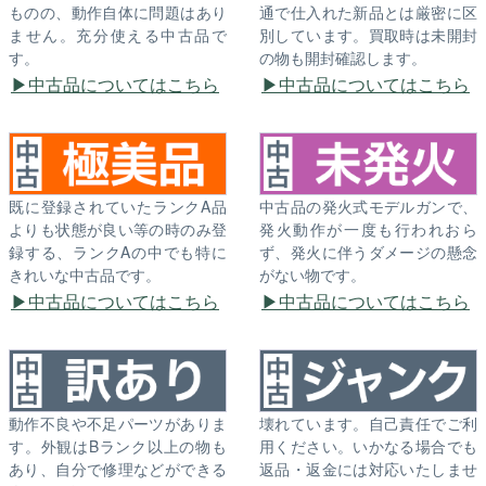
ものの、動作自体に問題はあり
通で仕入れた新品とは厳密に区
ません。充分使える中古品で
別しています。買取時は未開封
す。
の物も開封確認します。
中古品についてはこちら
中古品についてはこちら
既に登録されていたランクA品
中古品の発火式モデルガンで、
よりも状態が良い等の時のみ登
発火動作が一度も行われおら
録する、ランクAの中でも特に
ず、発火に伴うダメージの懸念
きれいな中古品です。
がない物です。
中古品についてはこちら
中古品についてはこちら
動作不良や不足パーツがありま
壊れています。自己責任でご利
す。外観はBランク以上の物も
用ください。いかなる場合でも
あり、自分で修理などができる
返品・返金には対応いたしませ