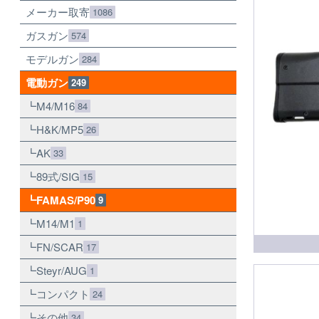
メーカー取寄
1086
ガスガン
574
モデルガン
284
電動ガン
249
M4/M16
84
H&K/MP5
26
AK
33
89式/SIG
15
FAMAS/P90
9
M14/M1
1
FN/SCAR
17
Steyr/AUG
1
コンパクト
24
その他
34