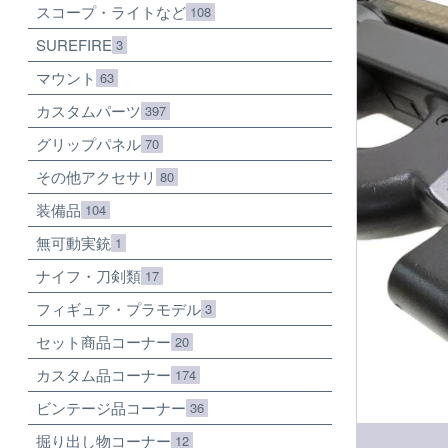
スコープ・ライトなど
108
SUREFIRE
3
マウント
63
カスタムパーツ
397
グリップパネル
70
その他アクセサリ
80
装備品
104
無可動実銃
1
ナイフ・刀剣類
17
フィギュア・プラモデル
3
セット商品コーナー
20
カスタム品コーナー
174
ビンテージ品コーナー
36
掘り出し物コーナー
12