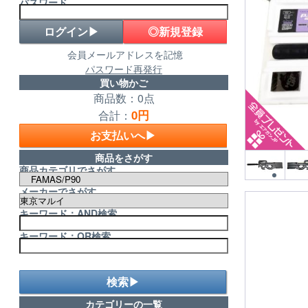
パスワード
◎新規登録
会員メールアドレスを記憶
パスワード再発行
買い物かご
商品数：0点
0円
合計：
お支払いへ▶
商品をさがす
商品カテゴリでさがす
メーカーでさがす
キーワード：AND検索
キーワード：OR検索
検索▶
カテゴリーの一覧