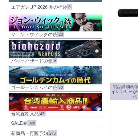
エアガン.JP 2026 夏の福袋
6
ジョン・ウィックの銃
20
バイオハザードの銃
8
製品詳細画像
ゴールデンカムイの銃
30
イレンサーが
ペ
台湾直輸入品
47
SALE品
320
新商品・再販予約
273