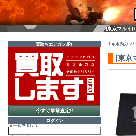
[東京マルイ]
Top
電動ガン
T
買取もエアガンJP!!
[東京
今すぐ事前査定!!
ログイン
メールアドレス