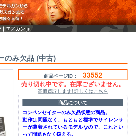
｜エアガン.jp
ーのみ欠品 (中古)
33552
商品ページID：
売り切れ中です。在庫ございません。
高価買取します! 詳しくはこちら
商品について
コンペンセイターのみ欠品状態の商品。
動作は問題なく、もともと標準でサイレンサ
ーが装着されているモデルなので、これとい
って問題もなく扱える。