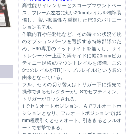
高性能サイレンサーとスコープマウントベー
ス、フレーム左右に短い20mmレイルを標準装
備し、高い拡張性を重視したP90のバリエー
ションモデル。
作戦内容や任務地など、その時々の状況で銃
のオプションパーツを選択する特殊部隊のた
め、P90専用のドットサイトを無くし、サイ
トレシーバー上面と両サイドに幅20mm(ピカ
ティニー規格)のマウントレイルを装備。この
3つのレイルがTR(トリプルレイル)という名の
由来となっている。
フル、セミの切り替えはトリガー下に指先で
操作できるセレクターが。Sでセフティオン、
トリガーがロックされる。
1でセミオートポジション、Aでフルオートポ
ジションとなり、フルオートポジションでは5
mm程度引くとセミオート、引ききるとフルオ
ートで射撃できる。