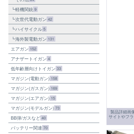
軽機関銃
9
次世代電動ガン
42
ハイサイクル
5
海外製電動ガン
131
エアガン
152
アナザートイガン
4
低年齢層向けトイガン
33
マガジン(電動ガン)
158
マガジン(ガスガン)
169
マガジン(エアガン)
15
マガジン(モデルガン)
73
製品詳細画
サイトやフラ
BB弾/ガスなど
40
バッテリー関連
70