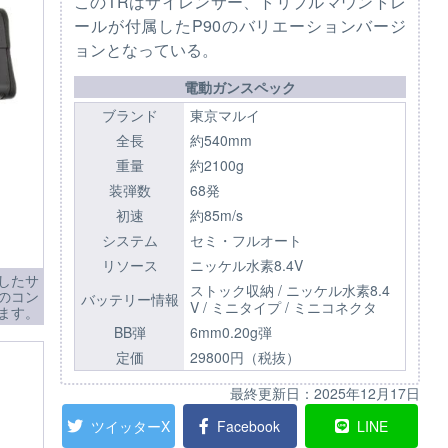
このTRはサイレンサー、トリプルマウントレ
ールが付属したP90のバリエーションバージ
ョンとなっている。
電動ガンスペック
ブランド
東京マルイ
全長
約540mm
重量
約2100g
装弾数
68発
初速
約85m/s
システム
セミ・フルオート
リソース
ニッケル水素8.4V
したサ
ストック収納 / ニッケル水素8.4
のコン
バッテリー情報
V / ミニタイプ / ミニコネクタ
ます。
BB弾
6mm0.20g弾
定価
29800円（税抜）
最終更新日：
2025年12月17日
ツイッターX
Facebook
LINE