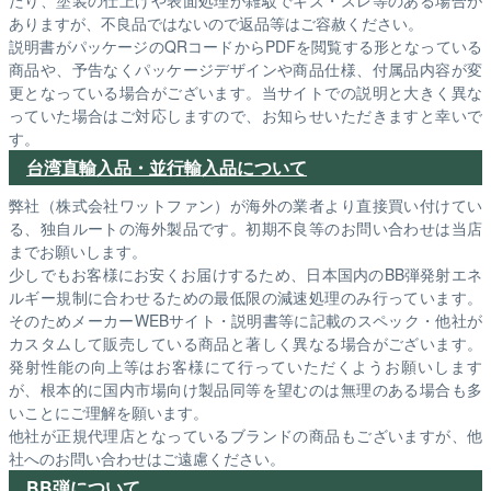
ありますが、不良品ではないので返品等はご容赦ください。
説明書がパッケージのQRコードからPDFを閲覧する形となっている
商品や、予告なくパッケージデザインや商品仕様、付属品内容が変
更となっている場合がございます。当サイトでの説明と大きく異な
っていた場合はご対応しますので、お知らせいただきますと幸いで
す。
台湾直輸入品・並行輸入品について
弊社（株式会社ワットファン）が海外の業者より直接買い付けてい
る、独自ルートの海外製品です。初期不良等のお問い合わせは当店
までお願いします。
少しでもお客様にお安くお届けするため、日本国内のBB弾発射エネ
ルギー規制に合わせるための最低限の減速処理のみ行っています。
そのためメーカーWEBサイト・説明書等に記載のスペック・他社が
カスタムして販売している商品と著しく異なる場合がございます。
発射性能の向上等はお客様にて行っていただくようお願いします
が、根本的に国内市場向け製品同等を望むのは無理のある場合も多
いことにご理解を願います。
他社が正規代理店となっているブランドの商品もございますが、他
社へのお問い合わせはご遠慮ください。
BB弾について