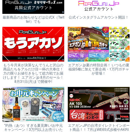
最新商品のお知らせなどは公式X（Twit
公式インスタグラムアカウント開設！
ter）でも
もう今月末が決算なんでうんと沢山の
エアガン.jp夏の特別企画！ いつもの夏
商品たちをアルだけ目一杯の大奉仕！
福袋5種に加えて新企画・1万円ガチャ
力の限りお値引きをして総力戦でお届
が登場！
けします！ エアガン.jp 8月のセール！
8月31日(月)まで開催中!
"灼熱（あつ）すぎる夏見舞い!お中元
エアガン.JPの台湾ダイレクトインポー
キャンペーン！3万円以上お売りいた
ト商品！！ 7月はWE65式歩槍やAKRI