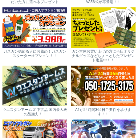
だいた方に選べるプレゼント
VA56式が再登場！！
ガスガン始める人にお薦め！ガスガン
ガン本体お買い上げの方に当店オリジ
スターターオプション！！
ナルグッズなどちょっとしたプレゼン
ト進呈中！！
ウエスタンアームズ 中古品 国内最大級
A1が24時間365日ご要件を承りま
の品揃え！！
す！！