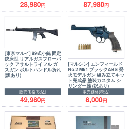
28,980
87,980
円
円
[東京マルイ] 89式小銃 固定
銃床型 リアルガスブローバ
[マルシン] エンフィールド
ック アサルトライフル ガ
No.2 Mk1 ブラックABS 発
スガン ボルトハンドル折れ
火モデルガン 組み立てキッ
(訳あり)
ト完成品 塗装カスタム シ
リンダー難 (訳あり)
販売価格(税込)
販売価格(税込)
49,980
8,000
円
円