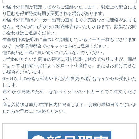
お届けの日程が確定してからご連絡いたします。製造上の都合によ
り已むを得ず発売時期が変更される場合があります。
お届けの日程はメーカー出荷の直前まで小売店などに連絡がありま
せん。そのため
当店からの経過報告はいたしかねます。
頻繁なお問
い合わせはご遠慮ください。
生産数自体を受注に基づいて調整しているメーカー様もございます
ので、お客様御都合でのキャンセルはご遠慮ください。
他の商品と一緒に買い物かごに入れないでください。
ご予約いただいた商品の確保に可能な限り務めておりますが、商品
によっては供給不足により次ロット生産待ち、またはお届けできな
い場合がございます。
6ヶ月以上の極端な延期や予定売価変更の場合はキャンセル受付いた
します。
速やかな発送のため、なるべくクレジットカードでご注文くださ
い。
商品入荷後は原則2営業日内に発送します。お届け希望日等ございま
したらお早めにご連絡ください。