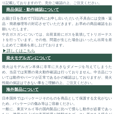
り記載しておりますので、充分ご確認の上、ご注文ください。
商品保証・動作確認について
お届け日を含めて7日以内にお申し出いただいた不具合には交換・返
品・簡易修理等の対応させていただきます。お早めの商品確認をお
願いいたします。
中古ガスガンについては、出荷直前にガスを装填してトリガーテス
トを行っています。その他、問題が生じた場合はいったん出荷を差
し止めてご連絡を差し上げております。
詳しくはこちら
発火モデルガンについて
発火はモデルガン本体に非常に大きなダメージを与えてしまうた
め、当店では実際の発火動作確認は行っておりません。中古品につ
いては動作やパーツが正常であるかの確認はしておりますが、発火
性能の保証はできない事をご理解の上、ご注文ください。
海外製品について
日本国外ではパッケージそのものを商品として保護する文化がない
ため、パッケージの傷み等はご容赦ください。
一般に、東京マルイ等の国内製品に比べて慣らし動作が必要であっ
たり、塗装の仕上げや表面処理が雑駁でキズ・スレ等のある場合が