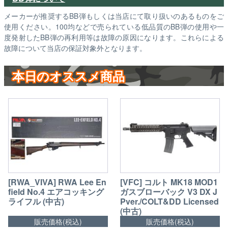
メーカーが推奨するBB弾もしくは当店にて取り扱いのあるものをご
使用ください。100均などで売られている低品質のBB弾の使用や一
度発射したBB弾の再利用等は故障の原因になります。これらによる
故障について当店の保証対象外となります。
本日のオススメ商品
[RWA_VIVA] RWA Lee En
[VFC] コルト MK18 MOD1
field No.4 エアコッキング
ガスブローバック V3 DX J
ライフル (中古)
Pver./COLT&DD Licensed
(中古)
販売価格(税込)
販売価格(税込)