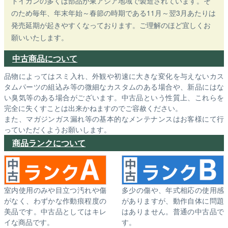
トイガンの多くは部品が東アジア地域で製造されています。そ
のため毎年、年末年始～春節の時期である11月～翌3月あたりは
発売延期が起きやすくなっております。ご理解のほど宜しくお
願いいたします。
中古商品について
品物によってはスミ入れ、外観や初速に大きな変化を与えないカス
タムパーツの組込み等の微細なカスタムのある場合や、新品にはな
い臭気等のある場合がございます。中古品という性質上、これらを
完全に失くすことは出来かねますのでご容赦ください。
また、マガジンガス漏れ等の基本的なメンテナンスはお客様にて行
っていただくようお願いします。
商品ランクについて
室内使用のみや目立つ汚れや傷
多少の傷や、年式相応の使用感
がなく、わずかな作動痕程度の
がありますが、動作自体に問題
美品です。中古品としてはキレ
はありません。普通の中古品で
イな商品です。
す。