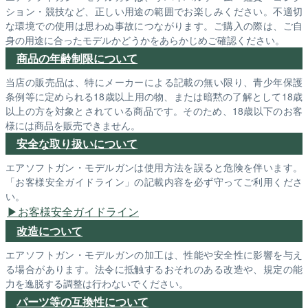
ション・競技など、正しい用途の範囲でお楽しみください。不適切
な環境での使用は思わぬ事故につながります。ご購入の際は、ご自
身の用途に合ったモデルかどうかをあらかじめご確認ください。
商品の年齢制限について
当店の販売品は、特にメーカーによる記載の無い限り、青少年保護
条例等に定められる18歳以上用の物、または暗黙の了解として18歳
以上の方を対象とされている商品です。そのため、18歳以下のお客
様には商品を販売できません。
安全な取り扱いについて
エアソフトガン・モデルガンは使用方法を誤ると危険を伴います。
「お客様安全ガイドライン」の記載内容を必ず守ってご利用くださ
い。
お客様安全ガイドライン
改造について
エアソフトガン・モデルガンの加工は、性能や安全性に影響を与え
る場合があります。法令に抵触するおそれのある改造や、規定の能
力を逸脱する調整は行わないでください。
パーツ等の互換性について