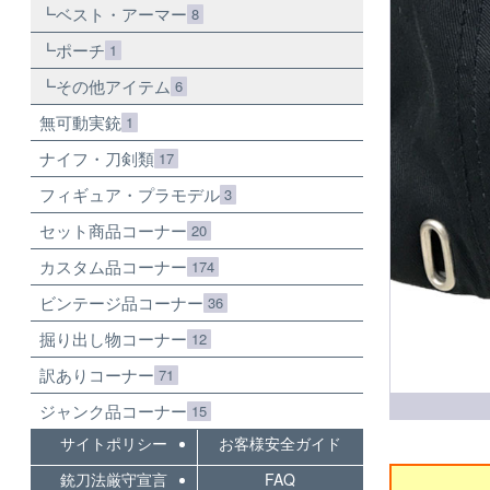
ベスト・アーマー
8
ポーチ
1
その他アイテム
6
無可動実銃
1
ナイフ・刀剣類
17
フィギュア・プラモデル
3
セット商品コーナー
20
カスタム品コーナー
174
ビンテージ品コーナー
36
掘り出し物コーナー
12
訳ありコーナー
71
ジャンク品コーナー
15
サイトポリシー
お客様安全ガイド
銃刀法厳守宣言
FAQ