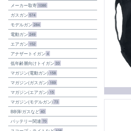
メーカー取寄
1086
ガスガン
574
モデルガン
284
電動ガン
249
エアガン
152
アナザートイガン
4
低年齢層向けトイガン
33
マガジン(電動ガン)
158
マガジン(ガスガン)
169
マガジン(エアガン)
15
マガジン(モデルガン)
73
BB弾/ガスなど
40
バッテリー関連
70
スコープ・ライトなど
108