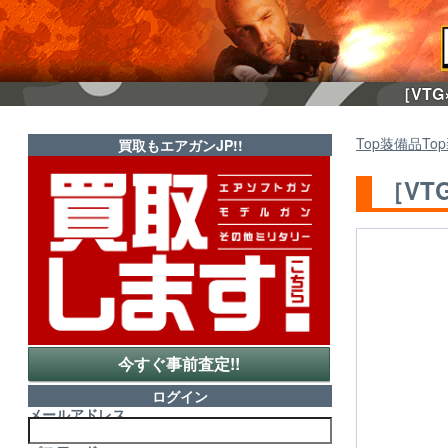
［VTG
Top
装備品
Top
買取もエアガンJP!!
［VT
今すぐ事前査定!!
ログイン
メールアドレス