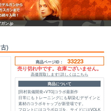
ガン.jp
古)
33223
商品ページID：
売り切れ中です。在庫ございません。
高価買取します! 詳しくはこちら
商品について
[田村装備開発×VTG]コラボ最新作
日常にもトレーニングにも馴染むデザインと
素材のコラボキャップが新登場です。
フロントにはコラボロゴを、サイドにはVOLK