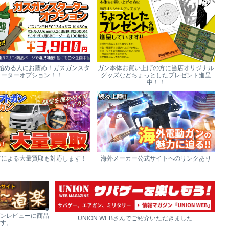
始める人にお薦め！ガスガンスタ
ガン本体お買い上げの方に当店オリジナル
ーターオプション！！
グッズなどちょっとしたプレゼント進呈
中！！
どによる大量買取も対応します！
海外メーカー公式サイトへのリンクあり
ンレビューに商品
UNION WEBさんでご紹介いただきました
す。