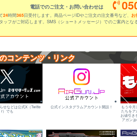
05
電話でのご注文・お問い合わせは
て
24
時間
365
日受付します。商品ページIDやご注文の注文番号など、
お
タッフがご対応します。SMS（ショートメッセージ）でのご案内とな
のコンテンツ・リンク
せなどは公式X（Twitte
公式インスタグラムアカウント開設！
もう今月
r）でも
たちをア
お値引き
アガン.j