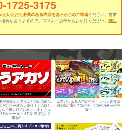
0-1725-3175
伝えいただく必要のある内容をあらかじめご準備
ください。営業
る場合がありますので、スマホ・携帯からおかけください。
詳し
末が決算なんでうんと沢山の商品
エアガン.jp夏の特別企画！ いつもの夏福
ルだけ目一杯の大奉仕！力の限り
袋5種に加えて新企画・1万円ガチャが登
をして総力戦でお届けします！ エ
場！
p 8月のセール！ 8月31日(月)まで
開催中!