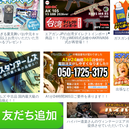
すぎる夏見舞い!お中元キャ
エアガン.JPの台湾ダイレクトインポート
円以上お売りいただいた方
商品！！ 7月はWE65式歩槍やAKRIVA56
ガスガン
べるプレゼント
式が再登場！！
出張な
ムズ 中古品 国内最大級の
A1が24時間365日ご要件を承ります！！
品揃え！！
ハイパー道楽さんのヴィンテージエアガ
提供させていただいていま