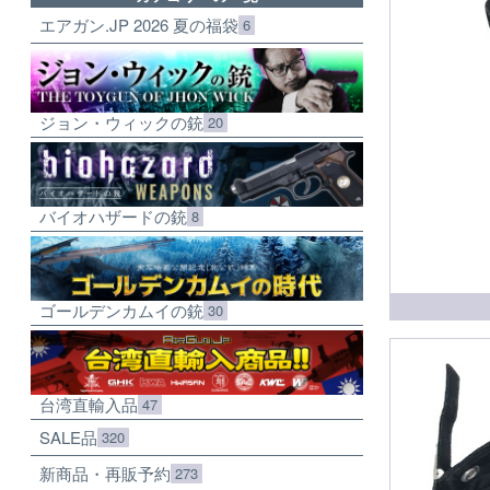
エアガン.JP 2026 夏の福袋
6
ジョン・ウィックの銃
20
バイオハザードの銃
8
ゴールデンカムイの銃
30
台湾直輸入品
47
SALE品
320
新商品・再販予約
273