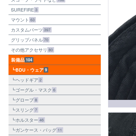
SUREFIRE
3
マウント
63
カスタムパーツ
397
グリップパネル
70
その他アクセサリ
80
装備品
104
BDU・ウェア
9
ヘッドギア
2
ゴーグル・マスク
6
グローブ
8
スリング
7
ホルスター
46
ガンケース・バッグ
11