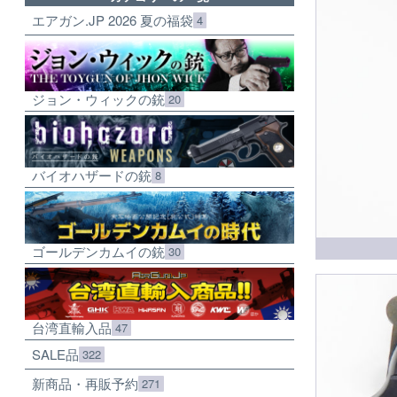
エアガン.JP 2026 夏の福袋
4
ジョン・ウィックの銃
20
バイオハザードの銃
8
ゴールデンカムイの銃
30
台湾直輸入品
47
SALE品
322
新商品・再販予約
271