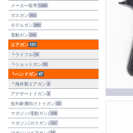
メーカー取寄
1086
ガスガン
563
モデルガン
280
電動ガン
245
エアガン
151
ライフル
78
ショットガン
25
ハンドガン
47
海外製エアガン
4
アナザートイガン
4
低年齢層向けトイガン
33
マガジン(電動ガン)
158
マガジン(ガスガン)
167
マガジン(エアガン)
16