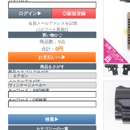
パスワード
◎新規登録
会員メールアドレスを記憶
パスワード再発行
買い物かご
商品数：0点
0円
合計：
お支払いへ▶
商品をさがす
商品カテゴリでさがす
メーカーでさがす
キーワード：AND検索
キーワード：OR検索
検索▶
カテゴリーの一覧