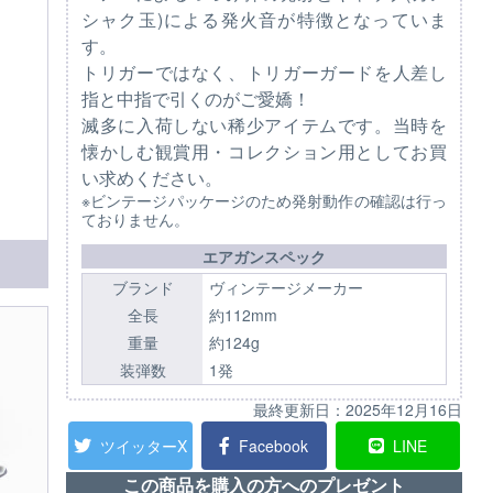
シャク玉)による発火音が特徴となっていま
す。
トリガーではなく、トリガーガードを人差し
指と中指で引くのがご愛嬌！
滅多に入荷しない稀少アイテムです。当時を
懐かしむ観賞用・コレクション用としてお買
い求めください。
※ビンテージパッケージのため発射動作の確認は行っ
ておりません。
エアガンスペック
ブランド
ヴィンテージメーカー
全長
約112mm
重量
約124g
装弾数
1発
最終更新日：
2025年12月16日
ツイッターX
Facebook
LINE
この商品を購入の方へのプレゼント