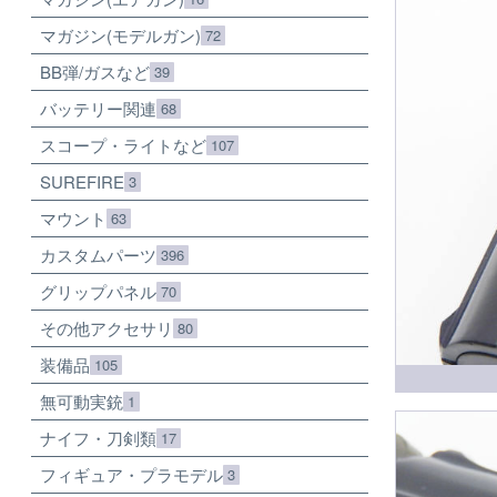
マガジン(モデルガン)
72
BB弾/ガスなど
39
バッテリー関連
68
スコープ・ライトなど
107
SUREFIRE
3
マウント
63
カスタムパーツ
396
グリップパネル
70
その他アクセサリ
80
装備品
105
無可動実銃
1
ナイフ・刀剣類
17
フィギュア・プラモデル
3