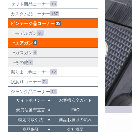
セット商品コーナー
18
カスタム品コーナー
167
ビンテージ品コーナー
35
モデルガン
20
エアガン
4
ガスガン
4
その他
7
掘り出し物コーナー
12
訳ありコーナー
71
ジャンク品コーナー
14
サイトポリシー
お客様安全ガイド
銃刀法厳守宣言
FAQ
特定商取引法
商品お届けの流れ
商品保証
会社概要