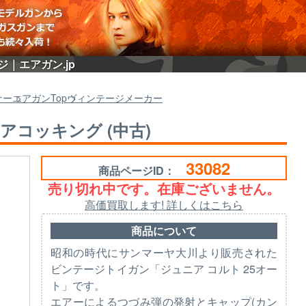
ジ｜エアガン.jp
ナー
エアガン
Top
ヴィンテージメーカー
エアコッキング (中古)
33082
商品ページID：
売り切れ中です。在庫ございません。
高価買取します! 詳しくはこちら
商品について
昭和の時代にサンマーヤ大川より販売された
ビンテージトイガン「ジュニア コルト 25オー
ト」です。
エアーによるつづみ弾の発射とキャップ(カン