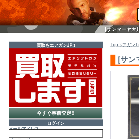
[サンマーヤ大川
Top
エアガン
T
買取もエアガンJP!!
[サン
今すぐ事前査定!!
ログイン
メールアドレス