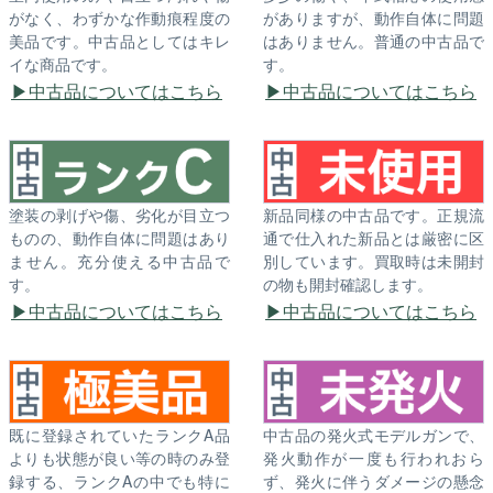
がなく、わずかな作動痕程度の
がありますが、動作自体に問題
美品です。中古品としてはキレ
はありません。普通の中古品で
イな商品です。
す。
中古品についてはこちら
中古品についてはこちら
塗装の剥げや傷、劣化が目立つ
新品同様の中古品です。正規流
ものの、動作自体に問題はあり
通で仕入れた新品とは厳密に区
ません。充分使える中古品で
別しています。買取時は未開封
す。
の物も開封確認します。
中古品についてはこちら
中古品についてはこちら
既に登録されていたランクA品
中古品の発火式モデルガンで、
よりも状態が良い等の時のみ登
発火動作が一度も行われおら
録する、ランクAの中でも特に
ず、発火に伴うダメージの懸念