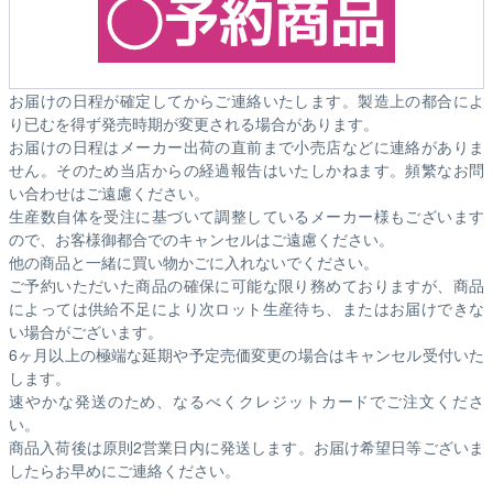
お届けの日程が確定してからご連絡いたします。製造上の都合によ
り已むを得ず発売時期が変更される場合があります。
お届けの日程はメーカー出荷の直前まで小売店などに連絡がありま
せん。そのため
当店からの経過報告はいたしかねます。
頻繁なお問
い合わせはご遠慮ください。
生産数自体を受注に基づいて調整しているメーカー様もございます
ので、お客様御都合でのキャンセルはご遠慮ください。
他の商品と一緒に買い物かごに入れないでください。
ご予約いただいた商品の確保に可能な限り務めておりますが、商品
によっては供給不足により次ロット生産待ち、またはお届けできな
い場合がございます。
6ヶ月以上の極端な延期や予定売価変更の場合はキャンセル受付いた
します。
速やかな発送のため、なるべくクレジットカードでご注文くださ
い。
商品入荷後は原則2営業日内に発送します。お届け希望日等ございま
したらお早めにご連絡ください。