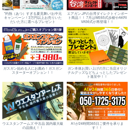
"灼熱（あつ）すぎる夏見舞い!お中元
エアガン.JPの台湾ダイレクトインポー
キャンペーン！3万円以上お売りいた
ト商品！！ 7月はWE65式歩槍やAKRI
だいた方に選べるプレゼント
VA56式が再登場！！
ガスガン始める人にお薦め！ガスガン
ガン本体お買い上げの方に当店オリジ
スターターオプション！！
ナルグッズなどちょっとしたプレゼン
ト進呈中！！
ウエスタンアームズ 中古品 国内最大級
A1が24時間365日ご要件を承りま
の品揃え！！
す！！