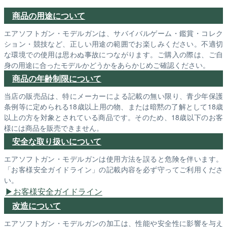
商品の用途について
エアソフトガン・モデルガンは、サバイバルゲーム・鑑賞・コレク
ション・競技など、正しい用途の範囲でお楽しみください。不適切
な環境での使用は思わぬ事故につながります。ご購入の際は、ご自
身の用途に合ったモデルかどうかをあらかじめご確認ください。
商品の年齢制限について
当店の販売品は、特にメーカーによる記載の無い限り、青少年保護
条例等に定められる18歳以上用の物、または暗黙の了解として18歳
以上の方を対象とされている商品です。そのため、18歳以下のお客
様には商品を販売できません。
安全な取り扱いについて
エアソフトガン・モデルガンは使用方法を誤ると危険を伴います。
「お客様安全ガイドライン」の記載内容を必ず守ってご利用くださ
い。
お客様安全ガイドライン
改造について
エアソフトガン・モデルガンの加工は、性能や安全性に影響を与え