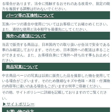
る場合があります。法令に抵触するおそれのある改造や、規定の能
力を逸脱する調整は行わないでください。
パーツ等の互換性について
互換パーツの適合や使用についてはお客様にてお確かめください。
また、適切な使用と法令順守を最優先にしてください。
海外への配送について
当店で販売する商品は、日本国内での取り扱いが合法で安全である
事のみ確認しております。そのため、日本国外への配送は承ること
ができません。また、お客様自身にて海外へ持ち出す事もお止めく
ださい。
商品写真について
中古商品ページの写真は以前に販売した品を撮影した物を使用して
いる場合がございます。そのため微細なキズや色味・木目・付属物
の内容等に違いのある場合もございますが何卒ご容赦ください。
その他、サイトポリシーに詳細を記載しておりますのでご覧くださ
い。
サイトポリシー
お買い物の仕方