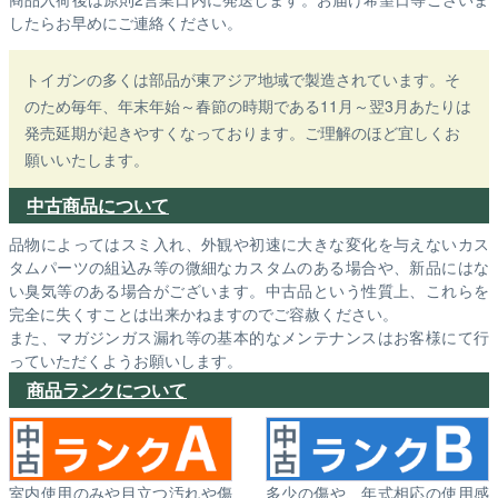
したらお早めにご連絡ください。
トイガンの多くは部品が東アジア地域で製造されています。そ
のため毎年、年末年始～春節の時期である11月～翌3月あたりは
発売延期が起きやすくなっております。ご理解のほど宜しくお
願いいたします。
中古商品について
品物によってはスミ入れ、外観や初速に大きな変化を与えないカス
タムパーツの組込み等の微細なカスタムのある場合や、新品にはな
い臭気等のある場合がございます。中古品という性質上、これらを
完全に失くすことは出来かねますのでご容赦ください。
また、マガジンガス漏れ等の基本的なメンテナンスはお客様にて行
っていただくようお願いします。
商品ランクについて
室内使用のみや目立つ汚れや傷
多少の傷や、年式相応の使用感