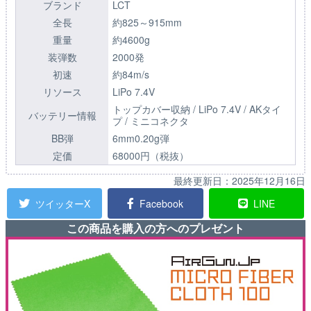
ブランド
LCT
全長
約825～915mm
重量
約4600g
装弾数
2000発
初速
約84m/s
リソース
LiPo 7.4V
トップカバー収納 / LiPo 7.4V / AKタイ
バッテリー情報
プ / ミニコネクタ
BB弾
6mm0.20g弾
定価
68000円（税抜）
最終更新日：
2025年12月16日
ツイッターX
Facebook
LINE
この商品を購入の方へのプレゼント