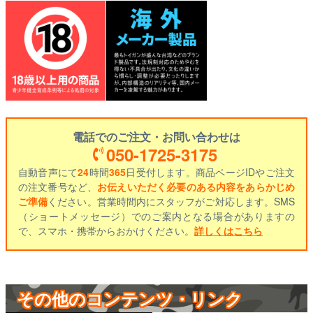
電話でのご注文・お問い合わせは
050-1725-3175
自動音声にて
24
時間
365
日受付します。商品ページIDやご注文
の注文番号など、
お伝えいただく必要のある内容をあらかじめ
ご準備
ください。営業時間内にスタッフがご対応します。SMS
（ショートメッセージ）でのご案内となる場合がありますの
で、スマホ・携帯からおかけください。
詳しくはこちら
その他のコンテンツ・リンク