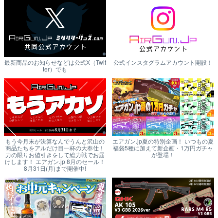
最新商品のお知らせなどは公式X（Twit
公式インスタグラムアカウント開設！
ter）でも
もう今月末が決算なんでうんと沢山の
エアガン.jp夏の特別企画！ いつもの夏
商品たちをアルだけ目一杯の大奉仕！
福袋5種に加えて新企画・1万円ガチャ
力の限りお値引きをして総力戦でお届
が登場！
けします！ エアガン.jp 8月のセール！
8月31日(月)まで開催中!