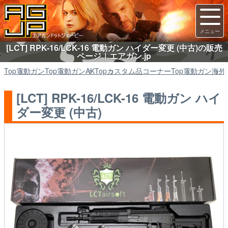
[LCT] RPK-16/LCK-16 電動ガン ハイダー変更 (中古)の販売
ページ｜エアガン.jp
Top
電動ガン
Top
電動ガン
AK
Top
カスタム品コーナー
Top
電動ガン
海外
[LCT] RPK-16/LCK-16 電動ガン ハイ
ダー変更 (中古)