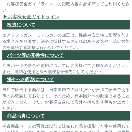
「お客様安全ガイドライン」の記載内容を必ず守ってご利用くださ
い。
お客様安全ガイドライン
改造について
エアソフトガン・モデルガンの加工は、性能や安全性に影響を与え
る場合があります。法令に抵触するおそれのある改造や、規定の能
力を逸脱する調整は行わないでください。
パーツ等の互換性について
互換パーツの適合や使用についてはお客様にてお確かめください。
また、適切な使用と法令順守を最優先にしてください。
海外への配送について
当店で販売する商品は、日本国内での取り扱いが合法で安全である
事のみ確認しております。そのため、日本国外への配送は承ること
ができません。また、お客様自身にて海外へ持ち出す事もお止めく
ださい。
商品写真について
中古商品ページの写真は以前に販売した品を撮影した物を使用して