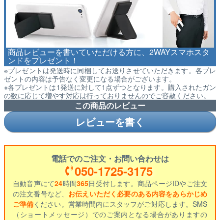
商品レビューを書いていただける方に、2WAYスマホスタ
ンドをプレゼント！
※プレゼントは発送時に同梱してお送りさせていただきます。各プレ
ゼントの内容は予告なく変更になる場合がございます。
※各プレゼントは1発送に対して1点ずつとなります。購入されたガン
の数に応じて増やす対応は行っておりませんのでご容赦ください。
この商品のレビュー
レビューを書く
電話でのご注文・お問い合わせは
050-1725-3175
自動音声にて
24
時間
365
日受付します。商品ページIDやご注文
の注文番号など、
お伝えいただく必要のある内容をあらかじめ
ご準備
ください。営業時間内にスタッフがご対応します。SMS
（ショートメッセージ）でのご案内となる場合がありますの