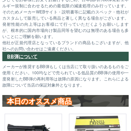
ルギー規制に合わせるための最低限の減速処理のみ行っています。
そのためメーカーWEBサイト・説明書等に記載のスペック・他社が
カスタムして販売している商品と著しく異なる場合がございます。
発射性能の向上等はお客様にて行っていただくようお願いします
が、根本的に国内市場向け製品同等を望むのは無理のある場合も多
いことにご理解を願います。
他社が正規代理店となっているブランドの商品もございますが、他
社へのお問い合わせはご遠慮ください。
BB弾について
メーカーが推奨するBB弾もしくは当店にて取り扱いのあるものをご
使用ください。100均などで売られている低品質のBB弾の使用や一
度発射したBB弾の再利用等は故障の原因になります。これらによる
故障について当店の保証対象外となります。
本日のオススメ商品