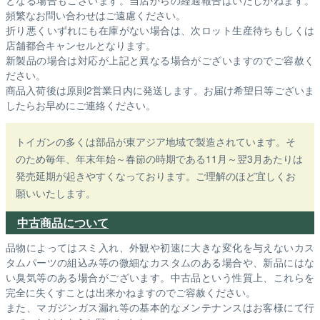
頻繁なお問い合わせはご遠慮ください。
折り悪くいずれにも在庫がない場合は、次ロット生産待ちもしくは
店舗都合キャンセルとなります。
新製品の場合は対応が上記と異なる場合がございますのでご容赦く
ださい。
商品入荷後は原則2営業日内に発送します。お届け希望日等ございま
したらお早めにご連絡ください。
トイガンの多くは部品が東アジア地域で製造されています。そ
のため毎年、年末年始～春節の時期である11月～翌3月あたりは
発売延期が起きやすくなっております。ご理解のほど宜しくお
願いいたします。
中古商品について
品物によってはスミ入れ、外観や初速に大きな変化を与えないカス
タムパーツの組込み等の微細なカスタムのある場合や、新品にはな
い臭気等のある場合がございます。中古品という性質上、これらを
完全に失くすことは出来かねますのでご容赦ください。
また、マガジンガス漏れ等の基本的なメンテナンスはお客様にて行