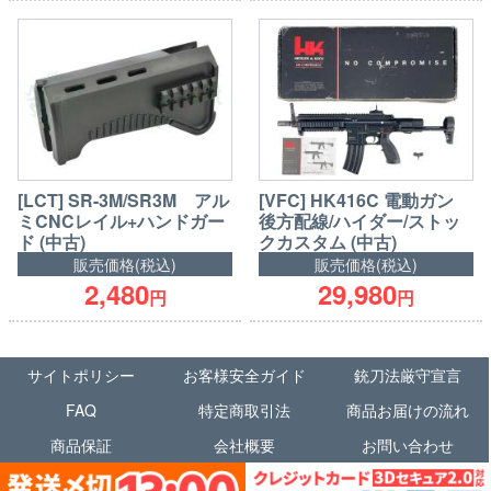
[LCT] SR-3M/SR3M アル
[VFC] HK416C 電動ガン
ミCNCレイル+ハンドガー
後方配線/ハイダー/ストッ
ド (中古)
クカスタム (中古)
販売価格(税込)
販売価格(税込)
2,480
29,980
円
円
サイトポリシー
お客様安全ガイド
銃刀法厳守宣言
FAQ
特定商取引法
商品お届けの流れ
商品保証
会社概要
お問い合わせ