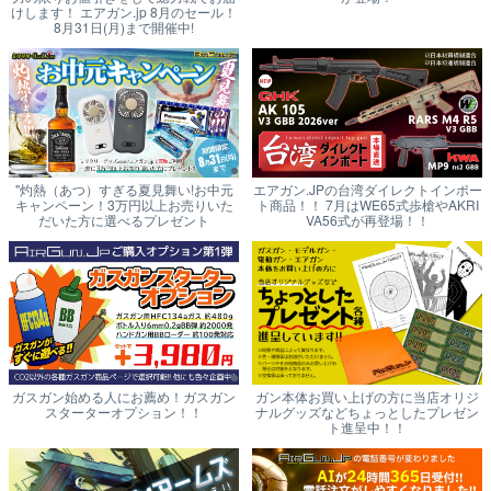
けします！ エアガン.jp 8月のセール！
8月31日(月)まで開催中!
"灼熱（あつ）すぎる夏見舞い!お中元
エアガン.JPの台湾ダイレクトインポー
キャンペーン！3万円以上お売りいた
ト商品！！ 7月はWE65式歩槍やAKRI
だいた方に選べるプレゼント
VA56式が再登場！！
ガスガン始める人にお薦め！ガスガン
ガン本体お買い上げの方に当店オリジ
スターターオプション！！
ナルグッズなどちょっとしたプレゼン
ト進呈中！！