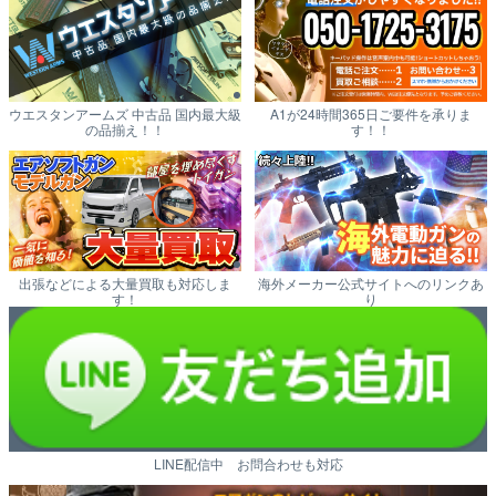
ウエスタンアームズ 中古品 国内最大級
A1が24時間365日ご要件を承りま
の品揃え！！
す！！
出張などによる大量買取も対応しま
海外メーカー公式サイトへのリンクあ
す！
り
LINE配信中 お問合わせも対応