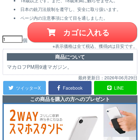
18歳以上です。また、18歳未満に触らせません。
日本の銃刀法規制を遵守し、安全に取り扱います。
ページ内の注意事項に全て目を通しました。
カゴに入れる
個
※表示価格は全て税込、獲得ptは目安です。
商品について
マカロフPM用9連マガジン。
最終更新日：
2026年06月29日
ツイッターX
Facebook
LINE
この商品を購入の方へのプレゼント