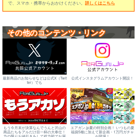
で、スマホ・携帯からおかけください。
詳しくはこちら
その他のコンテンツ・リンク
最新商品のお知らせなどは公式X（Twit
公式インスタグラムアカウント開設！
ter）でも
もう今月末が決算なんでうんと沢山の
エアガン.jp夏の特別企画！ いつもの夏
商品たちをアルだけ目一杯の大奉仕！
福袋5種に加えて新企画・1万円ガチャ
力の限りお値引きをして総力戦でお届
が登場！