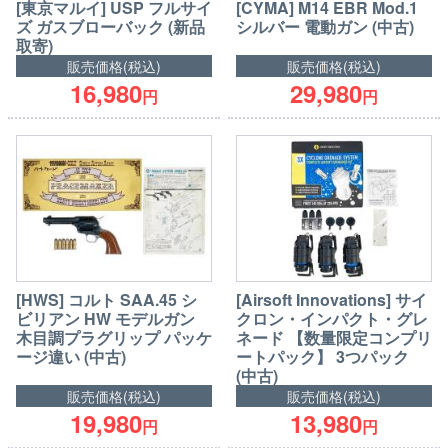
[東京マルイ] USP フルサイ
[CYMA] M14 EBR Mod.1
ズ ガスブローバック (新品
シルバー 電動ガン (中古)
取寄)
販売価格(税込)
販売価格(税込)
16,980
29,980
円
円
[HWS] コルト SAA.45 シ
[Airsoft Innovations] サイ
ビリアン HW モデルガン
クロン・インパクト・グレ
木目調プラグリップ パッケ
ネード 【数量限定コンプリ
ージ違い (中古)
ートパック】 3つパック
(中古)
販売価格(税込)
販売価格(税込)
19,980
13,980
円
円