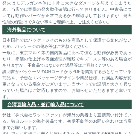
発火はモデルガン本体に非常に大きなダメージを与えてしまうた
め、当店では実際の発火動作確認は行っておりません。中古品につ
いては動作やパーツが正常であるかの確認はしておりますが、発火
性能の保証はできない事をご理解の上、ご注文ください。
海外製品について
日本国外ではパッケージそのものを商品として保護する文化がない
ため、パッケージの傷み等はご容赦ください。
一般に、東京マルイ等の国内製品に比べて慣らし動作が必要であっ
たり、塗装の仕上げや表面処理が雑駁でキズ・スレ等のある場合が
ありますが、不良品ではないので返品等はご容赦ください。
説明書がパッケージのQRコードからPDFを閲覧する形となっている
商品や、予告なくパッケージデザインや商品仕様、付属品内容が変
更となっている場合がございます。当サイトでの説明と大きく異な
っていた場合はご対応しますので、お知らせいただきますと幸いで
す。
台湾直輸入品・並行輸入品について
弊社（株式会社ワットファン）が海外の業者より直接買い付けてい
る、独自ルートの海外製品です。初期不良等のお問い合わせは当店
までお願いします。
少しでもお客様にお安くお届けするため、日本国内のBB弾発射エネ