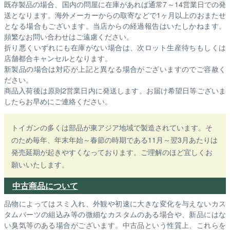
既存製品の場合、国内の問屋に在庫があれば通常7～14営業日での発
送となります。海外メーカーからの取寄などで1ヶ月以上のおまたせ
となる場合もございます。
当店からの経過報告はいたしかねます。
頻繁なお問い合わせはご遠慮ください。
折り悪くいずれにも在庫がない場合は、次ロット生産待ちもしくは
店舗都合キャンセルとなります。
新製品の場合は対応が上記と異なる場合がございますのでご容赦く
ださい。
商品入荷後は原則2営業日内に発送します。お届け希望日等ございま
したらお早めにご連絡ください。
トイガンの多くは部品が東アジア地域で製造されています。そ
のため毎年、年末年始～春節の時期である11月～翌3月あたりは
発売延期が起きやすくなっております。ご理解のほど宜しくお
願いいたします。
中古商品について
品物によってはスミ入れ、外観や初速に大きな変化を与えないカス
タムパーツの組込み等の微細なカスタムのある場合や、新品にはな
い臭気等のある場合がございます。中古品という性質上、これらを