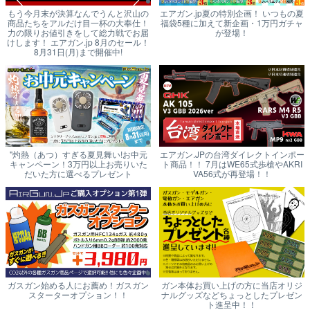
もう今月末が決算なんでうんと沢山の
エアガン.jp夏の特別企画！ いつもの夏
商品たちをアルだけ目一杯の大奉仕！
福袋5種に加えて新企画・1万円ガチャ
力の限りお値引きをして総力戦でお届
が登場！
けします！ エアガン.jp 8月のセール！
8月31日(月)まで開催中!
"灼熱（あつ）すぎる夏見舞い!お中元
エアガン.JPの台湾ダイレクトインポー
キャンペーン！3万円以上お売りいた
ト商品！！ 7月はWE65式歩槍やAKRI
だいた方に選べるプレゼント
VA56式が再登場！！
ガスガン始める人にお薦め！ガスガン
ガン本体お買い上げの方に当店オリジ
スターターオプション！！
ナルグッズなどちょっとしたプレゼン
ト進呈中！！