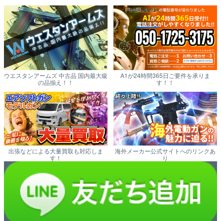
ウエスタンアームズ 中古品 国内最大級
A1が24時間365日ご要件を承りま
の品揃え！！
す！！
出張などによる大量買取も対応しま
海外メーカー公式サイトへのリンクあ
す！
り