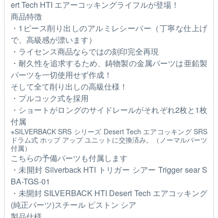
ert Tech HTI エアーコッキングライフルが登場！
商品特徴
・1ピース削り出しのアルミレシーバー（丁寧な仕上げ
で、高級感が漂います）
・ライセンス商品ならではの刻印完全再現
・耐久性を追求するため、鋳物製の金属パーツは亜鉛製
パーツを一切使用せず作成！
そして全て削り出しの高級仕様！
・プルコック式を採用
・ショートがロングのサイドレールがそれぞれ2枚と1枚
付属
※SILVERBACK SRS シリーズ Desert Tech エアコッキング SRS
ドラム式 ホップ アップ ユニットに交換済み。（ノーマルパーツ
付属）
こちらの予備パーツも付属します
・未開封 Silverback HTI トリガー シアー Trigger sear S
BA-TGS-01
・未開封 SILVERBACK HTI Desert Tech エアコッキング
(純正パーツ)スチール ピストン シア
製品仕様