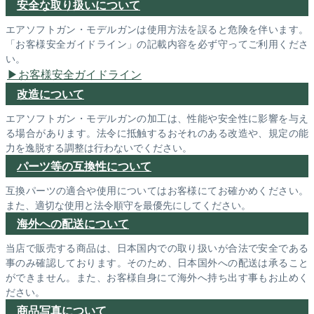
安全な取り扱いについて
エアソフトガン・モデルガンは使用方法を誤ると危険を伴います。
「お客様安全ガイドライン」の記載内容を必ず守ってご利用くださ
い。
お客様安全ガイドライン
改造について
エアソフトガン・モデルガンの加工は、性能や安全性に影響を与え
る場合があります。法令に抵触するおそれのある改造や、規定の能
力を逸脱する調整は行わないでください。
パーツ等の互換性について
互換パーツの適合や使用についてはお客様にてお確かめください。
また、適切な使用と法令順守を最優先にしてください。
海外への配送について
当店で販売する商品は、日本国内での取り扱いが合法で安全である
事のみ確認しております。そのため、日本国外への配送は承ること
ができません。また、お客様自身にて海外へ持ち出す事もお止めく
ださい。
商品写真について