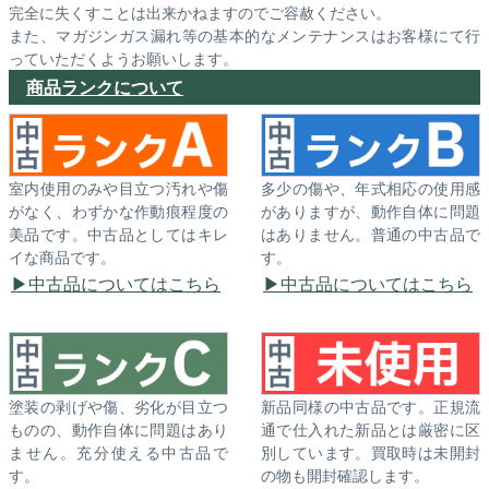
完全に失くすことは出来かねますのでご容赦ください。
また、マガジンガス漏れ等の基本的なメンテナンスはお客様にて行
っていただくようお願いします。
商品ランクについて
室内使用のみや目立つ汚れや傷
多少の傷や、年式相応の使用感
がなく、わずかな作動痕程度の
がありますが、動作自体に問題
美品です。中古品としてはキレ
はありません。普通の中古品で
イな商品です。
す。
中古品についてはこちら
中古品についてはこちら
塗装の剥げや傷、劣化が目立つ
新品同様の中古品です。正規流
ものの、動作自体に問題はあり
通で仕入れた新品とは厳密に区
ません。充分使える中古品で
別しています。買取時は未開封
す。
の物も開封確認します。