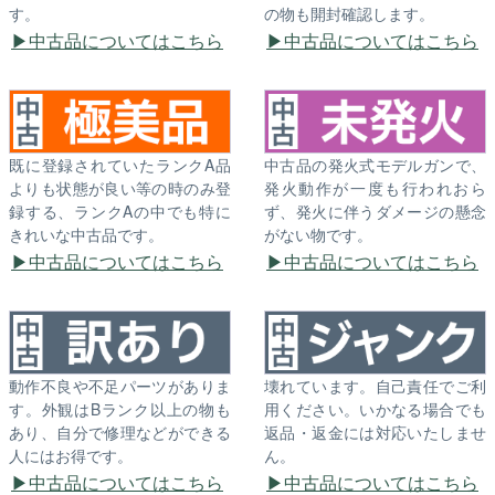
す。
の物も開封確認します。
中古品についてはこちら
中古品についてはこちら
既に登録されていたランクA品
中古品の発火式モデルガンで、
よりも状態が良い等の時のみ登
発火動作が一度も行われおら
録する、ランクAの中でも特に
ず、発火に伴うダメージの懸念
きれいな中古品です。
がない物です。
中古品についてはこちら
中古品についてはこちら
動作不良や不足パーツがありま
壊れています。自己責任でご利
す。外観はBランク以上の物も
用ください。いかなる場合でも
あり、自分で修理などができる
返品・返金には対応いたしませ
人にはお得です。
ん。
中古品についてはこちら
中古品についてはこちら