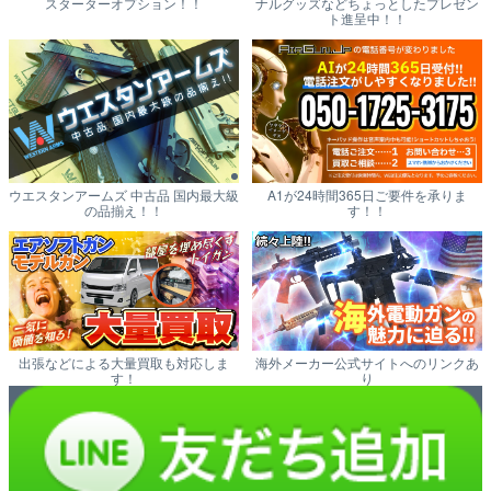
スターターオプション！！
ナルグッズなどちょっとしたプレゼン
ト進呈中！！
ウエスタンアームズ 中古品 国内最大級
A1が24時間365日ご要件を承りま
の品揃え！！
す！！
出張などによる大量買取も対応しま
海外メーカー公式サイトへのリンクあ
す！
り