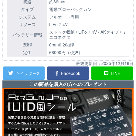
初速
約86m/s
タイプ
電動ブローバックガン
システム
フルオート専用
リソース
LiPo 7.4V
ストック収納 / LiPo 7.4V / AKタイプ / ミ
バッテリー情報
ニコネクタ
BB弾
6mm0.20g弾
定価
68000円（税抜）
最終更新日：
2025年12月16日
ツイッターX
Facebook
LINE
この商品を購入の方へのプレゼント