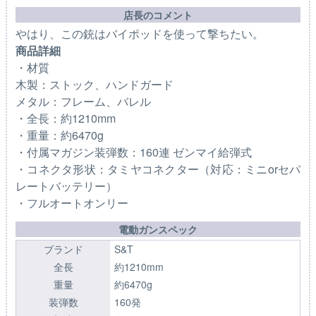
店長のコメント
やはり、この銃はバイポッドを使って撃ちたい。
商品詳細
・材質
木製：ストック、ハンドガード
メタル：フレーム、バレル
・全長：約1210mm
・重量：約6470g
・付属マガジン装弾数：160連 ゼンマイ給弾式
・コネクタ形状：タミヤコネクター（対応：ミニorセパ
レートバッテリー）
・フルオートオンリー
電動ガンスペック
ブランド
S&T
全長
約1210mm
重量
約6470g
装弾数
160発