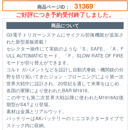
31369
商品ページID：
ご好評につき予約受付終了しました。
商品について
G3電子トリガーシステムにサイクル切換機能が追加さ
れた新型基板搭載！
セレクター操作にて実銃のような「S」SAFE、「A」F
ULL AUTOMATICモード、「F」SLOW RATE OF FIRE
モードが切り替えができます。
コルト ガバメントなどを設計し自動式拳銃・機関銃の分
野を切り拓いてきたジョン・ブローニングにより第一次
世界大戦中に設計され、20世紀を通して米軍をはじめ、
各国の軍隊により使われたBAR M1918。
この中でも第二次世界大戦以降に使われたM1918A2後
期型がS&Tより登場。
素材は金属とリアルウッド。
バッテリーはAKバッテリーのミニコネクタータイプで
ストック内に収納。