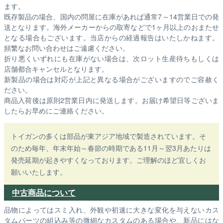
ます。
既存製品の場合、国内の問屋に在庫があれば通常7～14営業日での発
送となります。海外メーカーからの取寄などで1ヶ月以上のおまたせ
となる場合もございます。
当店からの経過報告はいたしかねます。
頻繁なお問い合わせはご遠慮ください。
折り悪くいずれにも在庫がない場合は、次ロット生産待ちもしくは
店舗都合キャンセルとなります。
新製品の場合は対応が上記と異なる場合がございますのでご容赦く
ださい。
商品入荷後は原則2営業日内に発送します。お届け希望日等ございま
したらお早めにご連絡ください。
トイガンの多くは部品が東アジア地域で製造されています。そ
のため毎年、年末年始～春節の時期である11月～翌3月あたりは
発売延期が起きやすくなっております。ご理解のほど宜しくお
願いいたします。
中古商品について
品物によってはスミ入れ、外観や初速に大きな変化を与えないカス
タムパーツの組込み等の微細なカスタムのある場合や、新品にはな