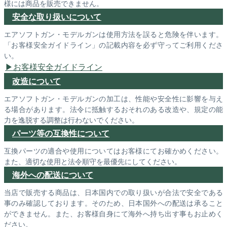
様には商品を販売できません。
安全な取り扱いについて
エアソフトガン・モデルガンは使用方法を誤ると危険を伴います。
「お客様安全ガイドライン」の記載内容を必ず守ってご利用くださ
い。
お客様安全ガイドライン
改造について
エアソフトガン・モデルガンの加工は、性能や安全性に影響を与え
る場合があります。法令に抵触するおそれのある改造や、規定の能
力を逸脱する調整は行わないでください。
パーツ等の互換性について
互換パーツの適合や使用についてはお客様にてお確かめください。
また、適切な使用と法令順守を最優先にしてください。
海外への配送について
当店で販売する商品は、日本国内での取り扱いが合法で安全である
事のみ確認しております。そのため、日本国外への配送は承ること
ができません。また、お客様自身にて海外へ持ち出す事もお止めく
ださい。