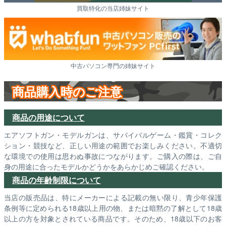
買取特化の当店姉妹サイト
中古パソコン専門の姉妹サイト
商品購入時のご注意
商品の用途について
エアソフトガン・モデルガンは、サバイバルゲーム・鑑賞・コレク
ション・競技など、正しい用途の範囲でお楽しみください。不適切
な環境での使用は思わぬ事故につながります。ご購入の際は、ご自
身の用途に合ったモデルかどうかをあらかじめご確認ください。
商品の年齢制限について
当店の販売品は、特にメーカーによる記載の無い限り、青少年保護
条例等に定められる18歳以上用の物、または暗黙の了解として18歳
以上の方を対象とされている商品です。そのため、18歳以下のお客