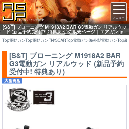
[S&T] ブローニング M1918A2 BAR G3電動ガン リアルウッ
ド (新品予約受付中! 特典あり)の販売ページ｜エアガン.jp
Top
電動ガン
Top
電動ガン
FN/SCAR
Top
電動ガン
海外製電動ガン
Top
新
[S&T] ブローニング M1918A2 BAR
G3電動ガン リアルウッド (新品予約
受付中! 特典あり)