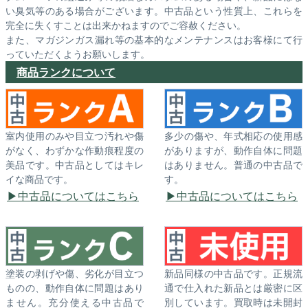
い臭気等のある場合がございます。中古品という性質上、これらを
完全に失くすことは出来かねますのでご容赦ください。
また、マガジンガス漏れ等の基本的なメンテナンスはお客様にて行
っていただくようお願いします。
商品ランクについて
室内使用のみや目立つ汚れや傷
多少の傷や、年式相応の使用感
がなく、わずかな作動痕程度の
がありますが、動作自体に問題
美品です。中古品としてはキレ
はありません。普通の中古品で
イな商品です。
す。
中古品についてはこちら
中古品についてはこちら
塗装の剥げや傷、劣化が目立つ
新品同様の中古品です。正規流
ものの、動作自体に問題はあり
通で仕入れた新品とは厳密に区
ません。充分使える中古品で
別しています。買取時は未開封