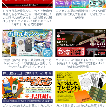
もう今月末が決算なんでうんと沢山の
エアガン.jp夏の特別企画！ いつもの夏
商品たちをアルだけ目一杯の大奉仕！
福袋5種に加えて新企画・1万円ガチャ
力の限りお値引きをして総力戦でお届
が登場！
けします！ エアガン.jp 8月のセール！
8月31日(月)まで開催中!
"灼熱（あつ）すぎる夏見舞い!お中元
エアガン.JPの台湾ダイレクトインポー
キャンペーン！3万円以上お売りいた
ト商品！！ 7月はWE65式歩槍やAKRI
だいた方に選べるプレゼント
VA56式が再登場！！
ガスガン始める人にお薦め！ガスガン
ガン本体お買い上げの方に当店オリジ