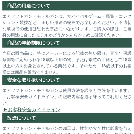
商品の用途について
エアソフトガン・モデルガンは、サバイバルゲーム・鑑賞・コレク
ション・競技など、正しい用途の範囲でお楽しみください。不適切
な環境での使用は思わぬ事故につながります。ご購入の際は、ご自
身の用途に合ったモデルかどうかをあらかじめご確認ください。
商品の年齢制限について
当店の販売品は、特にメーカーによる記載の無い限り、青少年保護
条例等に定められる18歳以上用の物、または暗黙の了解として18歳
以上の方を対象とされている商品です。そのため、18歳以下のお客
様には商品を販売できません。
安全な取り扱いについて
エアソフトガン・モデルガンは使用方法を誤ると危険を伴います。
「お客様安全ガイドライン」の記載内容を必ず守ってご利用くださ
い。
お客様安全ガイドライン
改造について
エアソフトガン・モデルガンの加工は、性能や安全性に影響を与え