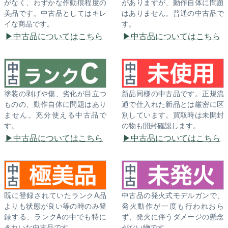
がなく、わずかな作動痕程度の
がありますが、動作自体に問題
美品です。中古品としてはキレ
はありません。普通の中古品で
イな商品です。
す。
中古品についてはこちら
中古品についてはこちら
塗装の剥げや傷、劣化が目立つ
新品同様の中古品です。正規流
ものの、動作自体に問題はあり
通で仕入れた新品とは厳密に区
ません。充分使える中古品で
別しています。買取時は未開封
す。
の物も開封確認します。
中古品についてはこちら
中古品についてはこちら
既に登録されていたランクA品
中古品の発火式モデルガンで、
よりも状態が良い等の時のみ登
発火動作が一度も行われおら
録する、ランクAの中でも特に
ず、発火に伴うダメージの懸念
きれいな中古品です。
がない物です。