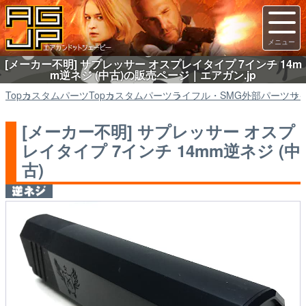
[メーカー不明] サプレッサー オスプレイタイプ 7インチ 14m
m逆ネジ (中古)の販売ページ｜エアガン.jp
Top
カスタムパーツ
Top
カスタムパーツ
ライフル・SMG外部パーツ
サ
[メーカー不明] サプレッサー オスプ
レイタイプ 7インチ 14mm逆ネジ (中
古)