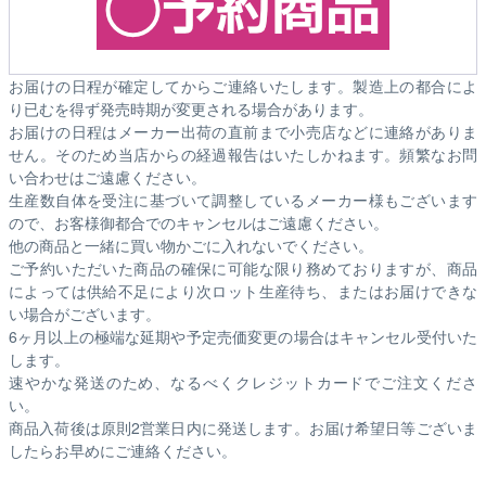
お届けの日程が確定してからご連絡いたします。製造上の都合によ
り已むを得ず発売時期が変更される場合があります。
お届けの日程はメーカー出荷の直前まで小売店などに連絡がありま
せん。そのため
当店からの経過報告はいたしかねます。
頻繁なお問
い合わせはご遠慮ください。
生産数自体を受注に基づいて調整しているメーカー様もございます
ので、お客様御都合でのキャンセルはご遠慮ください。
他の商品と一緒に買い物かごに入れないでください。
ご予約いただいた商品の確保に可能な限り務めておりますが、商品
によっては供給不足により次ロット生産待ち、またはお届けできな
い場合がございます。
6ヶ月以上の極端な延期や予定売価変更の場合はキャンセル受付いた
します。
速やかな発送のため、なるべくクレジットカードでご注文くださ
い。
商品入荷後は原則2営業日内に発送します。お届け希望日等ございま
したらお早めにご連絡ください。