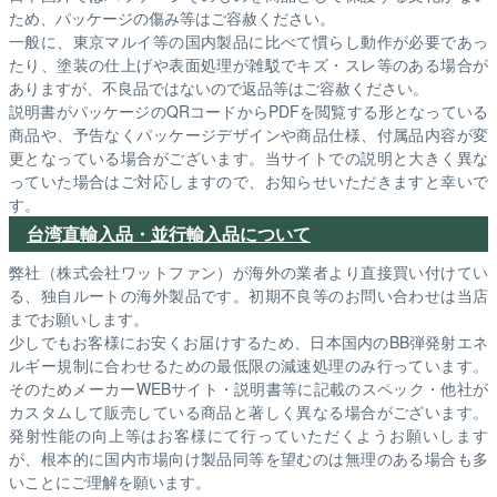
ため、パッケージの傷み等はご容赦ください。
一般に、東京マルイ等の国内製品に比べて慣らし動作が必要であっ
たり、塗装の仕上げや表面処理が雑駁でキズ・スレ等のある場合が
ありますが、不良品ではないので返品等はご容赦ください。
説明書がパッケージのQRコードからPDFを閲覧する形となっている
商品や、予告なくパッケージデザインや商品仕様、付属品内容が変
更となっている場合がございます。当サイトでの説明と大きく異な
っていた場合はご対応しますので、お知らせいただきますと幸いで
す。
台湾直輸入品・並行輸入品について
弊社（株式会社ワットファン）が海外の業者より直接買い付けてい
る、独自ルートの海外製品です。初期不良等のお問い合わせは当店
までお願いします。
少しでもお客様にお安くお届けするため、日本国内のBB弾発射エネ
ルギー規制に合わせるための最低限の減速処理のみ行っています。
そのためメーカーWEBサイト・説明書等に記載のスペック・他社が
カスタムして販売している商品と著しく異なる場合がございます。
発射性能の向上等はお客様にて行っていただくようお願いします
が、根本的に国内市場向け製品同等を望むのは無理のある場合も多
いことにご理解を願います。