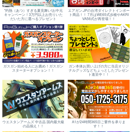
"灼熱（あつ）すぎる夏見舞い!お中元
エアガン.JPの台湾ダイレクトインポー
キャンペーン！3万円以上お売りいた
ト商品！！ 7月はWE65式歩槍やAKRI
だいた方に選べるプレゼント
VA56式が再登場！！
ガスガン始める人にお薦め！ガスガン
ガン本体お買い上げの方に当店オリジ
スターターオプション！！
ナルグッズなどちょっとしたプレゼン
ト進呈中！！
ウエスタンアームズ 中古品 国内最大級
A1が24時間365日ご要件を承りま
の品揃え！！
す！！