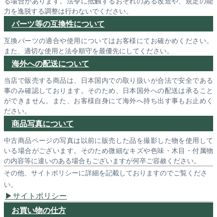
る場合があります。法令に抵触するおそれのある改造や、規定の能
力を逸脱する調整は行わないでください。
パーツ等の互換性について
互換パーツの適合や使用についてはお客様にてお確かめください。
また、適切な使用と法令順守を最優先にしてください。
海外への配送について
当店で販売する商品は、日本国内での取り扱いが合法で安全である
事のみ確認しております。そのため、日本国外への配送は承ること
ができません。また、お客様自身にて海外へ持ち出す事もお止めく
ださい。
商品写真について
中古商品ページの写真は以前に販売した品を撮影した物を使用して
いる場合がございます。そのため微細なキズや色味・木目・付属物
の内容等に違いのある場合もございますが何卒ご容赦ください。
その他、サイトポリシーに詳細を記載しておりますのでご覧くださ
い。
サイトポリシー
お買い物の仕方