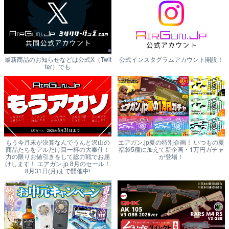
最新商品のお知らせなどは公式X（Twit
公式インスタグラムアカウント開設！
ter）でも
もう今月末が決算なんでうんと沢山の
エアガン.jp夏の特別企画！ いつもの夏
商品たちをアルだけ目一杯の大奉仕！
福袋5種に加えて新企画・1万円ガチャ
力の限りお値引きをして総力戦でお届
が登場！
けします！ エアガン.jp 8月のセール！
8月31日(月)まで開催中!