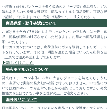
化粧紙（※付属ガンケースを覆う板紙のスリーブ等）傷み有り、ガス
漏れあるものの発射は可能等、商品タイトルや商品説明に可能な限
り記載しておりますので、充分ご確認の上、ご注文ください。
商品保証・動作確認について
お届け日を含めて7日以内にお申し出いただいた不具合には交換・返
品・簡易修理等の対応させていただきます。お早めの商品確認をお
願いいたします。
中古ガスガンについては、出荷直前にガスを装填してトリガーテス
トを行っています。その他、問題が生じた場合はいったん出荷を差
し止めてご連絡を差し上げております。
詳しくはこちら
発火モデルガンについて
発火はモデルガン本体に非常に大きなダメージを与えてしまうた
め、当店では実際の発火動作確認は行っておりません。中古品につ
いては動作やパーツが正常であるかの確認はしておりますが、発火
性能の保証はできない事をご理解の上、ご注文ください。
海外製品について
日本国外ではパッケージそのものを商品として保護する文化がない