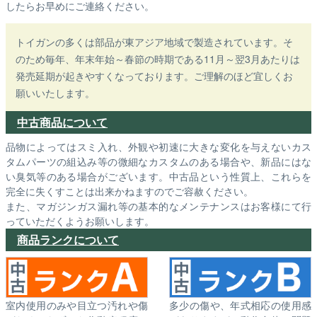
したらお早めにご連絡ください。
トイガンの多くは部品が東アジア地域で製造されています。そ
のため毎年、年末年始～春節の時期である11月～翌3月あたりは
発売延期が起きやすくなっております。ご理解のほど宜しくお
願いいたします。
中古商品について
品物によってはスミ入れ、外観や初速に大きな変化を与えないカス
タムパーツの組込み等の微細なカスタムのある場合や、新品にはな
い臭気等のある場合がございます。中古品という性質上、これらを
完全に失くすことは出来かねますのでご容赦ください。
また、マガジンガス漏れ等の基本的なメンテナンスはお客様にて行
っていただくようお願いします。
商品ランクについて
室内使用のみや目立つ汚れや傷
多少の傷や、年式相応の使用感