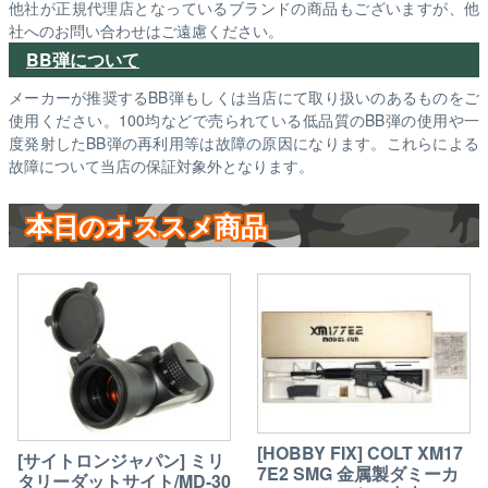
他社が正規代理店となっているブランドの商品もございますが、他
社へのお問い合わせはご遠慮ください。
BB弾について
メーカーが推奨するBB弾もしくは当店にて取り扱いのあるものをご
使用ください。100均などで売られている低品質のBB弾の使用や一
度発射したBB弾の再利用等は故障の原因になります。これらによる
故障について当店の保証対象外となります。
本日のオススメ商品
[HOBBY FIX] COLT XM17
[サイトロンジャパン] ミリ
7E2 SMG 金属製ダミーカ
タリーダットサイト/MD-30