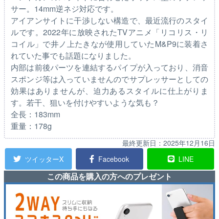
サー。14mm逆ネジ対応です。
アイアンサイトに干渉しない構造で、最近流行のスタイ
ルです。2022年に放映されたTVアニメ「リコリス・リ
コイル」で井ノ上たきなが使用していたM&P9に装着さ
れていた事でも話題になりました。
内部は前後パーツを連結するパイプが入っており、消音
スポンジ等は入っていませんのでサプレッサーとしての
効果はありませんが、迫力あるスタイルに仕上がりま
す。若干、狙いを付けやすいような気も？
全長：183mm
重量：178g
最終更新日：
2025年12月16日
ツイッターX
Facebook
LINE
この商品を購入の方へのプレゼント