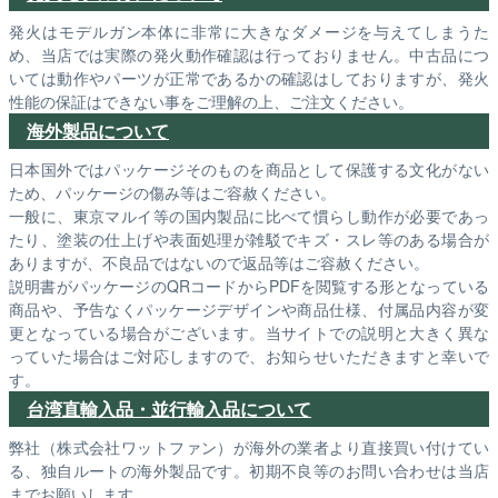
発火はモデルガン本体に非常に大きなダメージを与えてしまうた
め、当店では実際の発火動作確認は行っておりません。中古品につ
いては動作やパーツが正常であるかの確認はしておりますが、発火
性能の保証はできない事をご理解の上、ご注文ください。
海外製品について
日本国外ではパッケージそのものを商品として保護する文化がない
ため、パッケージの傷み等はご容赦ください。
一般に、東京マルイ等の国内製品に比べて慣らし動作が必要であっ
たり、塗装の仕上げや表面処理が雑駁でキズ・スレ等のある場合が
ありますが、不良品ではないので返品等はご容赦ください。
説明書がパッケージのQRコードからPDFを閲覧する形となっている
商品や、予告なくパッケージデザインや商品仕様、付属品内容が変
更となっている場合がございます。当サイトでの説明と大きく異な
っていた場合はご対応しますので、お知らせいただきますと幸いで
す。
台湾直輸入品・並行輸入品について
弊社（株式会社ワットファン）が海外の業者より直接買い付けてい
る、独自ルートの海外製品です。初期不良等のお問い合わせは当店
までお願いします。