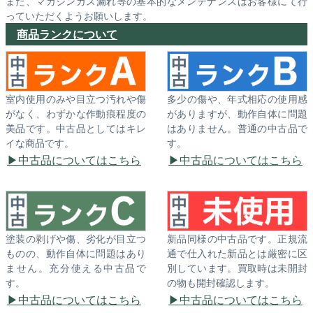
また、マガジンガス漏れ等の基本的なメンテナンスはお客様にて行
っていただくようお願いします。
商品ランクについて
室内使用のみや目立つ汚れや傷
多少の傷や、年式相応の使用感
がなく、わずかな作動痕程度の
がありますが、動作自体に問題
美品です。中古品としてはキレ
はありません。普通の中古品で
イな商品です。
す。
中古品についてはこちら
中古品についてはこちら
塗装の剥げや傷、劣化が目立つ
新品同様の中古品です。正規流
ものの、動作自体に問題はあり
通で仕入れた新品とは厳密に区
ません。充分使える中古品で
別しています。買取時は未開封
す。
の物も開封確認します。
中古品についてはこちら
中古品についてはこちら