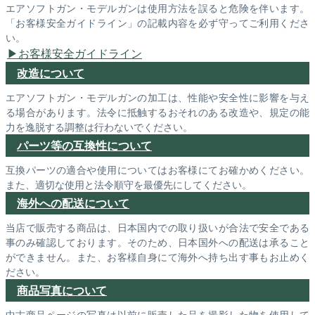
エアソフトガン・モデルガンは使用方法を誤ると危険を伴います。
「お客様安全ガイドライン」の記載内容を必ず守ってご利用くださ
い。
お客様安全ガイドライン
改造について
エアソフトガン・モデルガンの加工は、性能や安全性に影響を与え
る場合があります。法令に抵触するおそれのある改造や、規定の能
力を逸脱する調整は行わないでください。
パーツ等の互換性について
互換パーツの適合や使用についてはお客様にてお確かめください。
また、適切な使用と法令順守を最優先にしてください。
海外への配送について
当店で販売する商品は、日本国内での取り扱いが合法で安全である
事のみ確認しております。そのため、日本国外への配送は承ること
ができません。また、お客様自身にて海外へ持ち出す事もお止めく
ださい。
商品写真について
中古商品ページの写真は以前に販売した品を撮影した物を使用して