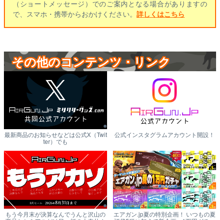
（ショートメッセージ）でのご案内となる場合がありますの
で、スマホ・携帯からおかけください。
詳しくはこちら
その他のコンテンツ・リンク
最新商品のお知らせなどは公式X（Twit
公式インスタグラムアカウント開設！
ter）でも
もう今月末が決算なんでうんと沢山の
エアガン.jp夏の特別企画！ いつもの夏