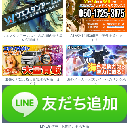
ウエスタンアームズ 中古品 国内最大級
A1が24時間365日ご要件を承りま
の品揃え！！
す！！
出張などによる大量買取も対応しま
海外メーカー公式サイトへのリンクあ
す！
り
LINE配信中 お問合わせも対応