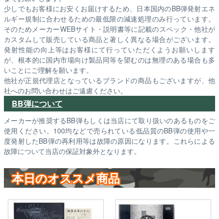
少しでもお客様にお安くお届けするため、日本国内のBB弾発射エネ
ルギー規制に合わせるための最低限の減速処理のみ行っています。
そのためメーカーWEBサイト・説明書等に記載のスペック・他社が
カスタムして販売している商品と著しく異なる場合がございます。
発射性能の向上等はお客様にて行っていただくようお願いします
が、根本的に国内市場向け製品同等を望むのは無理のある場合も多
いことにご理解を願います。
他社が正規代理店となっているブランドの商品もございますが、他
社へのお問い合わせはご遠慮ください。
BB弾について
メーカーが推奨するBB弾もしくは当店にて取り扱いのあるものをご
使用ください。100均などで売られている低品質のBB弾の使用や一
度発射したBB弾の再利用等は故障の原因になります。これらによる
故障について当店の保証対象外となります。
本日のオススメ商品