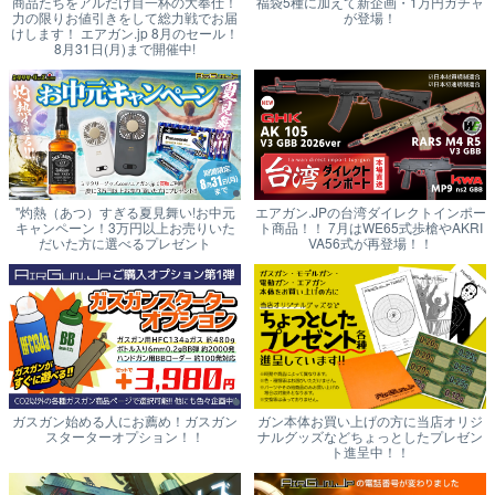
商品たちをアルだけ目一杯の大奉仕！
福袋5種に加えて新企画・1万円ガチャ
力の限りお値引きをして総力戦でお届
が登場！
けします！ エアガン.jp 8月のセール！
8月31日(月)まで開催中!
"灼熱（あつ）すぎる夏見舞い!お中元
エアガン.JPの台湾ダイレクトインポー
キャンペーン！3万円以上お売りいた
ト商品！！ 7月はWE65式歩槍やAKRI
だいた方に選べるプレゼント
VA56式が再登場！！
ガスガン始める人にお薦め！ガスガン
ガン本体お買い上げの方に当店オリジ
スターターオプション！！
ナルグッズなどちょっとしたプレゼン
ト進呈中！！