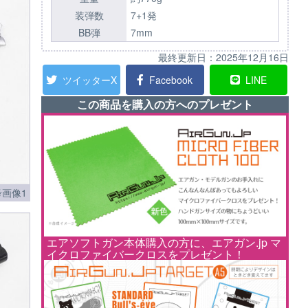
装弾数
7+1発
BB弾
7mm
最終更新日：
2025年12月16日
ツイッターX
Facebook
LINE
この商品を購入の方へのプレゼント
画像1
エアソフトガン本体購入の方に、エアガン.jp マ
イクロファイバークロスをプレゼント！