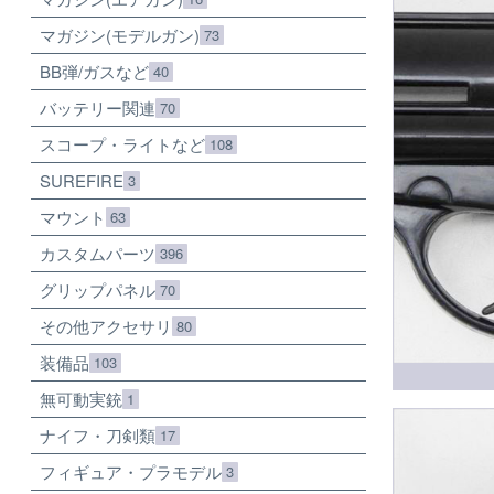
マガジン(モデルガン)
73
BB弾/ガスなど
40
バッテリー関連
70
スコープ・ライトなど
108
SUREFIRE
3
マウント
63
カスタムパーツ
396
グリップパネル
70
その他アクセサリ
80
装備品
103
無可動実銃
1
ナイフ・刀剣類
17
フィギュア・プラモデル
3