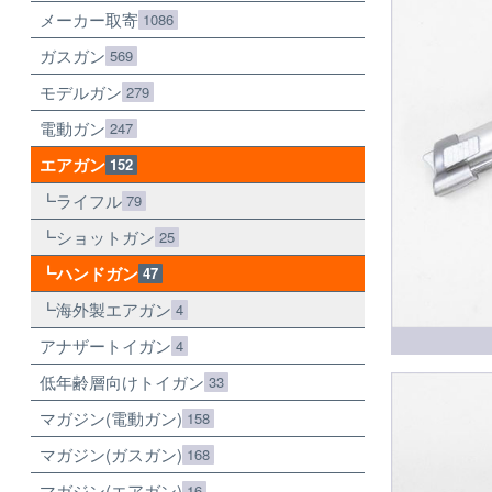
メーカー取寄
1086
ガスガン
569
モデルガン
279
電動ガン
247
エアガン
152
ライフル
79
ショットガン
25
ハンドガン
47
海外製エアガン
4
アナザートイガン
4
低年齢層向けトイガン
33
マガジン(電動ガン)
158
マガジン(ガスガン)
168
マガジン(エアガン)
16