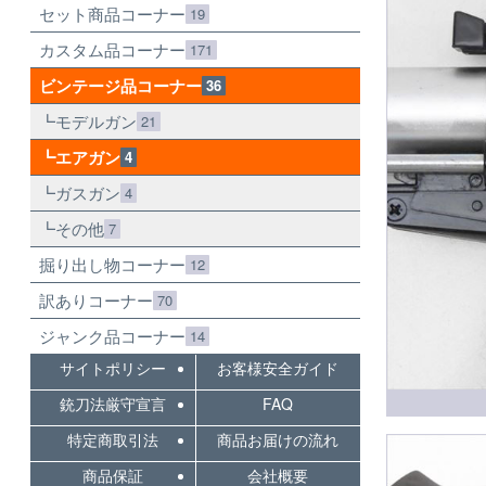
セット商品コーナー
19
カスタム品コーナー
171
ビンテージ品コーナー
36
モデルガン
21
エアガン
4
ガスガン
4
その他
7
掘り出し物コーナー
12
訳ありコーナー
70
ジャンク品コーナー
14
サイトポリシー
お客様安全ガイド
銃刀法厳守宣言
FAQ
特定商取引法
商品お届けの流れ
商品保証
会社概要