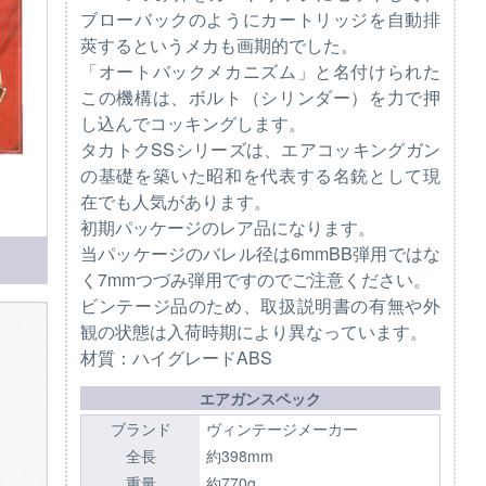
ブローバックのようにカートリッジを自動排
莢するというメカも画期的でした。
「オートバックメカニズム」と名付けられた
この機構は、ボルト（シリンダー）を力で押
し込んでコッキングします。
タカトクSSシリーズは、エアコッキングガン
の基礎を築いた昭和を代表する名銃として現
在でも人気があります。
初期パッケージのレア品になります。
当パッケージのバレル径は6mmBB弾用ではな
く7mmつづみ弾用ですのでご注意ください。
ビンテージ品のため、取扱説明書の有無や外
観の状態は入荷時期により異なっています。
材質：ハイグレードABS
エアガンスペック
ブランド
ヴィンテージメーカー
全長
約398mm
重量
約770g