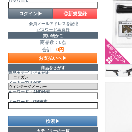
パスワード
◎新規登録
会員メールアドレスを記憶
パスワード再発行
買い物かご
商品数：0点
0円
合計：
お支払いへ▶
商品をさがす
商品カテゴリでさがす
メーカーでさがす
キーワード：AND検索
キーワード：OR検索
検索▶
カテゴリーの一覧