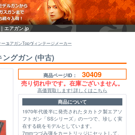
｜エアガン.jp
ナー
エアガン
Top
ヴィンテージメーカー
キングガン (中古)
30409
商品ページID：
売り切れ中です。在庫ございません。
高価買取します! 詳しくはこちら
商品について
1970年代後半に発売されたタカトク製エアソ
フトガン「SSシリーズ」の一つで、珍しく実
在する銃をモデルとしています。
7mmつづみ弾をカートリッジにセットして、