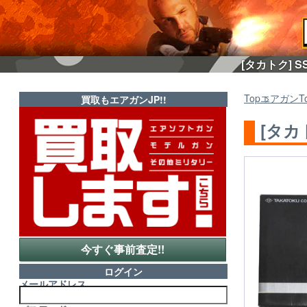
[タカトク] 
Top
エアガン
T
買取もエアガンJP!!
[タカ
今すぐ事前査定!!
ログイン
メールアドレス