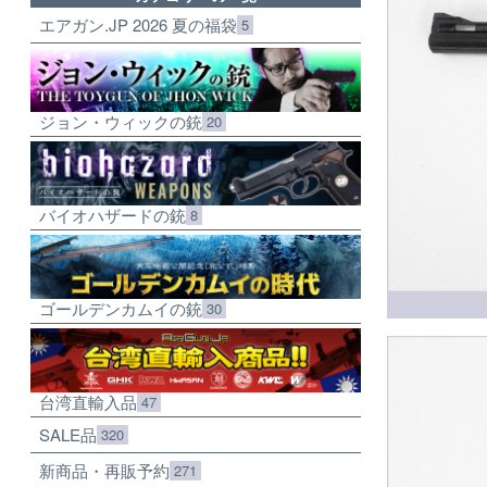
エアガン.JP 2026 夏の福袋
5
ジョン・ウィックの銃
20
バイオハザードの銃
8
ゴールデンカムイの銃
30
台湾直輸入品
47
SALE品
320
新商品・再販予約
271