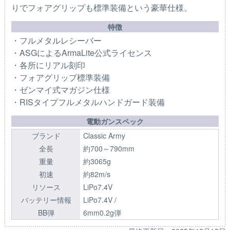
りでフォアグリップも標準装備という豪華仕様。
特徴
・フルメタルレシーバー
・ASGによるArmaLite公式ライセンス
・各所にリアル刻印
・フォアグリップ標準装備
・ゼンマイ式マガジン仕様
・RISタイプフルメタルハンドガード装備
電動ガンスペック
ブランド
Classic Army
全長
約700～790mm
重量
約3065g
初速
約82m/s
リソース
LiPo7.4V
バッテリー情報
LiPo7.4V /
BB弾
6mm0.2g弾