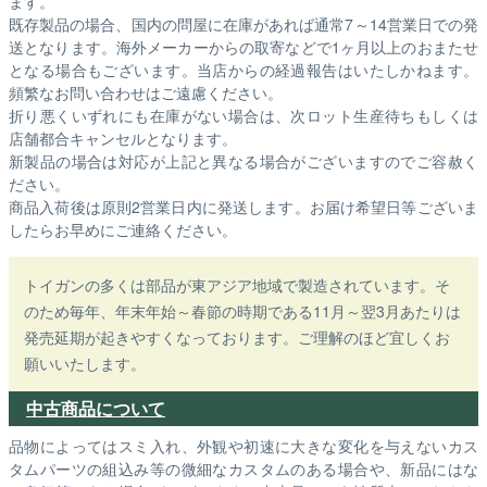
ます。
既存製品の場合、国内の問屋に在庫があれば通常7～14営業日での発
送となります。海外メーカーからの取寄などで1ヶ月以上のおまたせ
となる場合もございます。
当店からの経過報告はいたしかねます。
頻繁なお問い合わせはご遠慮ください。
折り悪くいずれにも在庫がない場合は、次ロット生産待ちもしくは
店舗都合キャンセルとなります。
新製品の場合は対応が上記と異なる場合がございますのでご容赦く
ださい。
商品入荷後は原則2営業日内に発送します。お届け希望日等ございま
したらお早めにご連絡ください。
トイガンの多くは部品が東アジア地域で製造されています。そ
のため毎年、年末年始～春節の時期である11月～翌3月あたりは
発売延期が起きやすくなっております。ご理解のほど宜しくお
願いいたします。
中古商品について
品物によってはスミ入れ、外観や初速に大きな変化を与えないカス
タムパーツの組込み等の微細なカスタムのある場合や、新品にはな