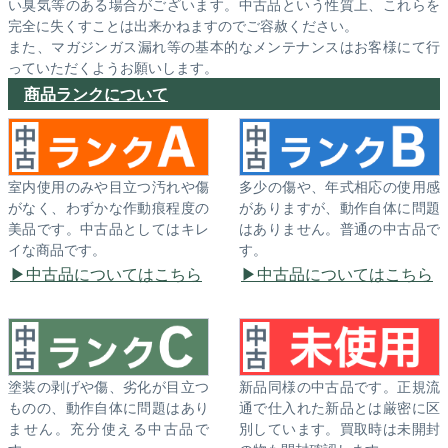
い臭気等のある場合がございます。中古品という性質上、これらを
完全に失くすことは出来かねますのでご容赦ください。
また、マガジンガス漏れ等の基本的なメンテナンスはお客様にて行
っていただくようお願いします。
商品ランクについて
室内使用のみや目立つ汚れや傷
多少の傷や、年式相応の使用感
がなく、わずかな作動痕程度の
がありますが、動作自体に問題
美品です。中古品としてはキレ
はありません。普通の中古品で
イな商品です。
す。
中古品についてはこちら
中古品についてはこちら
塗装の剥げや傷、劣化が目立つ
新品同様の中古品です。正規流
ものの、動作自体に問題はあり
通で仕入れた新品とは厳密に区
ません。充分使える中古品で
別しています。買取時は未開封