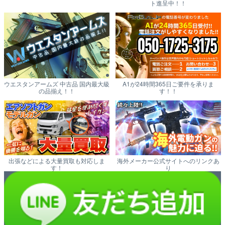
ト進呈中！！
ウエスタンアームズ 中古品 国内最大級
A1が24時間365日ご要件を承りま
の品揃え！！
す！！
出張などによる大量買取も対応しま
海外メーカー公式サイトへのリンクあ
す！
り