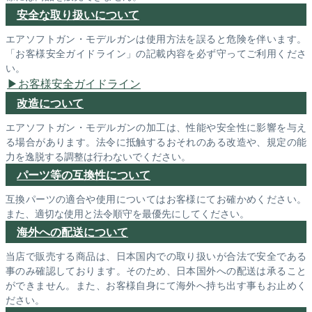
安全な取り扱いについて
エアソフトガン・モデルガンは使用方法を誤ると危険を伴います。
「お客様安全ガイドライン」の記載内容を必ず守ってご利用くださ
い。
お客様安全ガイドライン
改造について
エアソフトガン・モデルガンの加工は、性能や安全性に影響を与え
る場合があります。法令に抵触するおそれのある改造や、規定の能
力を逸脱する調整は行わないでください。
パーツ等の互換性について
互換パーツの適合や使用についてはお客様にてお確かめください。
また、適切な使用と法令順守を最優先にしてください。
海外への配送について
当店で販売する商品は、日本国内での取り扱いが合法で安全である
事のみ確認しております。そのため、日本国外への配送は承ること
ができません。また、お客様自身にて海外へ持ち出す事もお止めく
ださい。