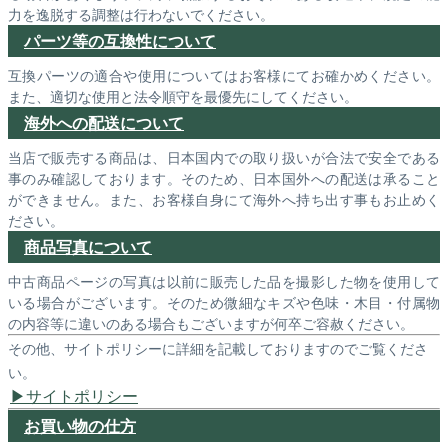
力を逸脱する調整は行わないでください。
パーツ等の互換性について
互換パーツの適合や使用についてはお客様にてお確かめください。
また、適切な使用と法令順守を最優先にしてください。
海外への配送について
当店で販売する商品は、日本国内での取り扱いが合法で安全である
事のみ確認しております。そのため、日本国外への配送は承ること
ができません。また、お客様自身にて海外へ持ち出す事もお止めく
ださい。
商品写真について
中古商品ページの写真は以前に販売した品を撮影した物を使用して
いる場合がございます。そのため微細なキズや色味・木目・付属物
の内容等に違いのある場合もございますが何卒ご容赦ください。
その他、サイトポリシーに詳細を記載しておりますのでご覧くださ
い。
サイトポリシー
お買い物の仕方