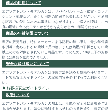
商品の用途について
エアソフトガン・モデルガンは、サバイバルゲーム・鑑賞・コレク
ション・競技など、正しい用途の範囲でお楽しみください。不適切
な環境での使用は思わぬ事故につながります。ご購入の際は、ご自
身の用途に合ったモデルかどうかをあらかじめご確認ください。
商品の年齢制限について
当店の販売品は、特にメーカーによる記載の無い限り、青少年保護
条例等に定められる18歳以上用の物、または暗黙の了解として18歳
以上の方を対象とされている商品です。そのため、18歳以下のお客
様には商品を販売できません。
安全な取り扱いについて
エアソフトガン・モデルガンは使用方法を誤ると危険を伴います。
「お客様安全ガイドライン」の記載内容を必ず守ってご利用くださ
い。
お客様安全ガイドライン
改造について
エアソフトガン・モデルガンの加工は、性能や安全性に影響を与え
る場合があります。法令に抵触するおそれのある改造や、規定の能