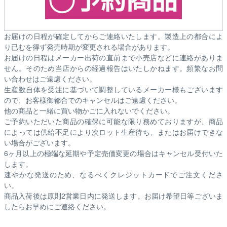
お届けの日程が確定してからご連絡いたします。製造上の都合によ
り已むを得ず発売時期が変更される場合があります。
お届けの日程はメーカー出荷の直前まで小売店などに連絡がありま
せん。そのため
当店からの経過報告はいたしかねます。
頻繁なお問
い合わせはご遠慮ください。
生産数自体を受注に基づいて調整しているメーカー様もございます
ので、お客様御都合でのキャンセルはご遠慮ください。
他の商品と一緒に買い物かごに入れないでください。
ご予約いただいた商品の確保に可能な限り務めておりますが、商品
によっては供給不足により次ロット生産待ち、またはお届けできな
い場合がございます。
6ヶ月以上の極端な延期や予定売価変更の場合はキャンセル受付いた
します。
速やかな発送のため、なるべくクレジットカードでご注文くださ
い。
商品入荷後は原則2営業日内に発送します。お届け希望日等ございま
したらお早めにご連絡ください。