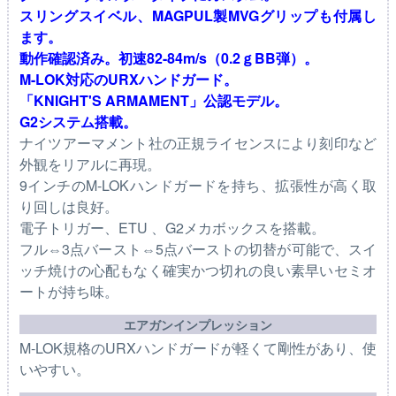
スリングスイベル、MAGPUL製MVGグリップも付属し
ます。
動作確認済み。初速82-84m/s（0.2ｇBB弾）。
M-LOK対応のURXハンドガード。
「KNIGHT'S ARMAMENT」公認モデル。
G2システム搭載。
ナイツアーマメント社の正規ライセンスにより刻印など
外観をリアルに再現。
9インチのM-LOKハンドガードを持ち、拡張性が高く取
り回しは良好。
電子トリガー、ETU 、G2メカボックスを搭載。
フル⇔3点バースト⇔5点バーストの切替が可能で、スイ
ッチ焼けの心配もなく確実かつ切れの良い素早いセミオ
ートが持ち味。
エアガンインプレッション
M-LOK規格のURXハンドガードが軽くて剛性があり、使
いやすい。