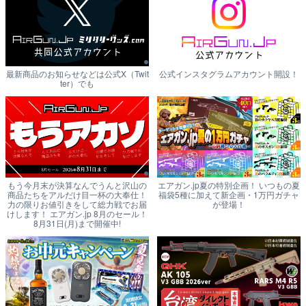
最新商品のお知らせなどは公式X（Twit
公式インスタグラムアカウント開設！
ter）でも
もう今月末が決算なんでうんと沢山の
エアガン.jp夏の特別企画！ いつもの夏
商品たちをアルだけ目一杯の大奉仕！
福袋5種に加えて新企画・1万円ガチャ
力の限りお値引きをして総力戦でお届
が登場！
けします！ エアガン.jp 8月のセール！
8月31日(月)まで開催中!