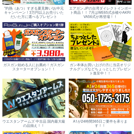
"灼熱（あつ）すぎる夏見舞い!お中元
エアガン.JPの台湾ダイレクトインポー
キャンペーン！3万円以上お売りいた
ト商品！！ 7月はWE65式歩槍やAKRI
だいた方に選べるプレゼント
VA56式が再登場！！
ガスガン始める人にお薦め！ガスガン
ガン本体お買い上げの方に当店オリジ
スターターオプション！！
ナルグッズなどちょっとしたプレゼン
ト進呈中！！
ウエスタンアームズ 中古品 国内最大級
A1が24時間365日ご要件を承りま
の品揃え！！
す！！