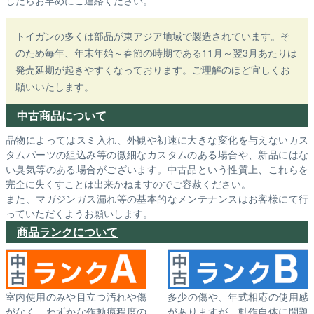
したらお早めにご連絡ください。
トイガンの多くは部品が東アジア地域で製造されています。そ
のため毎年、年末年始～春節の時期である11月～翌3月あたりは
発売延期が起きやすくなっております。ご理解のほど宜しくお
願いいたします。
中古商品について
品物によってはスミ入れ、外観や初速に大きな変化を与えないカス
タムパーツの組込み等の微細なカスタムのある場合や、新品にはな
い臭気等のある場合がございます。中古品という性質上、これらを
完全に失くすことは出来かねますのでご容赦ください。
また、マガジンガス漏れ等の基本的なメンテナンスはお客様にて行
っていただくようお願いします。
商品ランクについて
室内使用のみや目立つ汚れや傷
多少の傷や、年式相応の使用感
がなく、わずかな作動痕程度の
がありますが、動作自体に問題