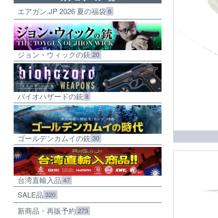
エアガン.JP 2026 夏の福袋
6
ジョン・ウィックの銃
20
バイオハザードの銃
8
ゴールデンカムイの銃
30
台湾直輸入品
47
SALE品
320
新商品・再販予約
273