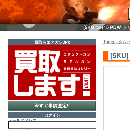
[5KU] SR15 P
Top
カスタム
買取もエアガンJP!!
[5K
今すぐ事前査定!!
ログイン
メールアドレス