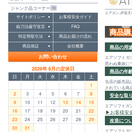
ジャンク品コーナー
15
エアガン.JP楽天
サイトポリシー
お客様安全ガイド
銃刀法厳守宣言
FAQ
商品購
特定商取引法
商品お届けの流れ
商品保証
会社概要
商品の用
お問い合わせ
エアソフトガ
思わぬ事故に
2026年 8月の定休日
商品の年
日
月
火
水
木
金
土
当店の販売品
1
されている商
2
3
4
5
6
7
8
安全な取
9
10
11
12
13
14
15
エアソフトガ
16
17
18
19
20
21
22
お客様安
23
24
25
26
27
28
29
改造につ
30
31
エアソフトガ