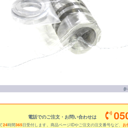
参
05
電話でのご注文・お問い合わせは
て
24
時間
365
日受付します。商品ページIDやご注文の注文番号など、
お