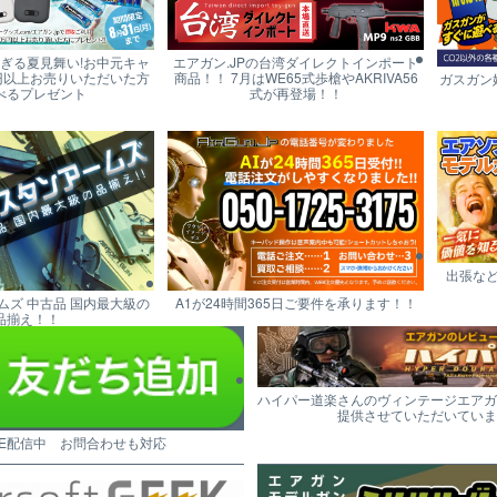
すぎる夏見舞い!お中元キャ
エアガン.JPの台湾ダイレクトインポート
円以上お売りいただいた方
商品！！ 7月はWE65式歩槍やAKRIVA56
ガスガン
べるプレゼント
式が再登場！！
出張な
ムズ 中古品 国内最大級の
A1が24時間365日ご要件を承ります！！
品揃え！！
ハイパー道楽さんのヴィンテージエアガ
提供させていただいていま
NE配信中 お問合わせも対応