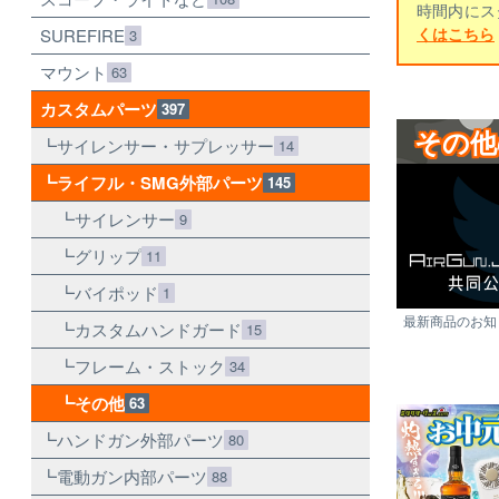
時間内にス
くはこちら
SUREFIRE
3
マウント
63
カスタムパーツ
397
その他
サイレンサー・サプレッサー
14
ライフル・SMG外部パーツ
145
サイレンサー
9
グリップ
11
バイポッド
1
最新商品のお知ら
カスタムハンドガード
15
フレーム・ストック
34
その他
63
ハンドガン外部パーツ
80
電動ガン内部パーツ
88