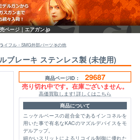
販売ページ｜エアガン.jp
ライフル・SMG外部パーツ
その他
マズルブレーキ ステンレス製 (未使用)
29687
商品ページID：
売り切れ中です。在庫ございません。
高価買取します! 詳しくはこちら
商品について
ニッケルベースの超合金であるインコネルを
用いた事で有名なKACのマズルデバイスをモ
デルアップ。
細かいスリットによるリコイル制御に優れた