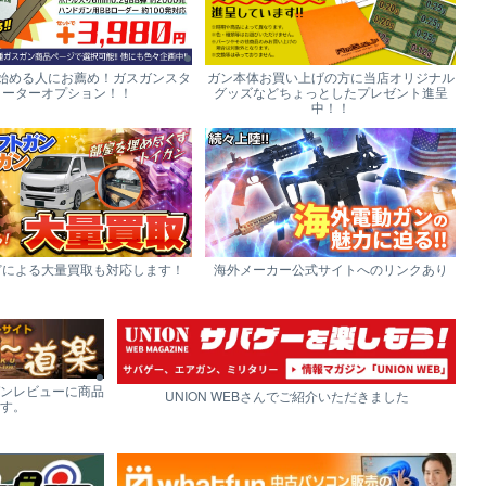
始める人にお薦め！ガスガンスタ
ガン本体お買い上げの方に当店オリジナル
ーターオプション！！
グッズなどちょっとしたプレゼント進呈
中！！
どによる大量買取も対応します！
海外メーカー公式サイトへのリンクあり
ンレビューに商品
UNION WEBさんでご紹介いただきました
す。