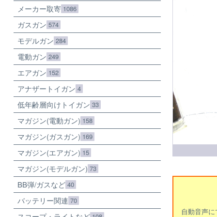
メーカー取寄
1086
ガスガン
574
モデルガン
284
電動ガン
249
エアガン
152
アナザートイガン
4
低年齢層向けトイガン
33
マガジン(電動ガン)
158
マガジン(ガスガン)
169
マガジン(エアガン)
15
マガジン(モデルガン)
73
BB弾/ガスなど
40
バッテリー関連
70
自動音声に
スコープ・ライトなど
108