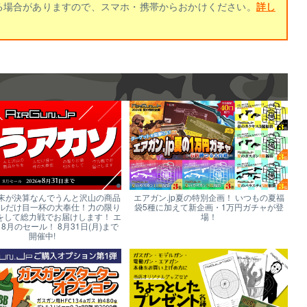
る場合がありますので、スマホ・携帯からおかけください。
詳し
末が決算なんでうんと沢山の商品
エアガン.jp夏の特別企画！ いつもの夏福
ルだけ目一杯の大奉仕！力の限り
袋5種に加えて新企画・1万円ガチャが登
をして総力戦でお届けします！ エ
場！
p 8月のセール！ 8月31日(月)まで
開催中!