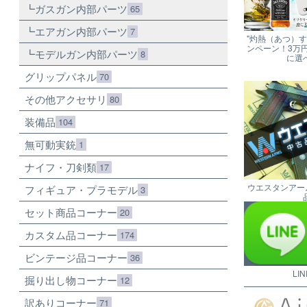
ガスガン内部パーツ
65
エアガン内部パーツ
7
"灼熱（あつ）
ンペーン！3万
モデルガン内部パーツ
8
に選
グリップパネル
70
その他アクセサリ
80
装備品
104
無可動実銃
1
ナイフ・刀剣類
17
ウエスタンアー
フィギュア・プラモデル
3
セット商品コーナー
20
カスタム品コーナー
174
ビンテージ品コーナー
36
LI
掘り出し物コーナー
12
訳ありコーナー
71