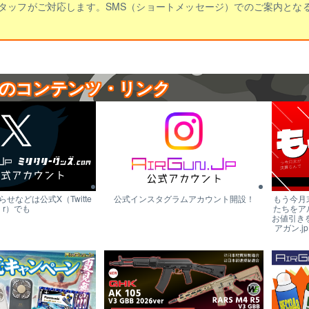
タッフがご対応します。SMS（ショートメッセージ）でのご案内とな
のコンテンツ・リンク
せなどは公式X（Twitte
公式インスタグラムアカウント開設！
もう今月
r）でも
たちをア
お値引き
アガン.j