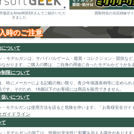
市場店をAirsoftGEEKさんでご紹介いただ
買取特化の当店姉妹サイ
きました
入時のご注意
途について
ン・モデルガンは、サバイバルゲーム・鑑賞・コレクション・競技など
つながります。ご購入の際は、ご自身の用途に合ったモデルかどうかを
齢制限について
は、特にメーカーによる記載の無い限り、青少年保護条例等に定められる
品です。そのため、18歳以下のお客様には商品を販売できません。
り扱いについて
ン・モデルガンは使用方法を誤ると危険を伴います。「お客様安全ガイ
全ガイドライン
いて
ン・モデルガンの加工は、性能や安全性に影響を与える場合があります