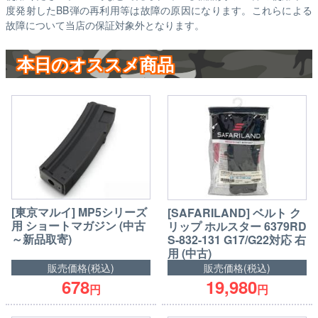
度発射したBB弾の再利用等は故障の原因になります。これらによる
故障について当店の保証対象外となります。
本日のオススメ商品
[東京マルイ] MP5シリーズ
[SAFARILAND] ベルト ク
用 ショートマガジン (中古
リップ ホルスター 6379RD
～新品取寄)
S-832-131 G17/G22対応 右
用 (中古)
販売価格(税込)
販売価格(税込)
678
19,980
円
円