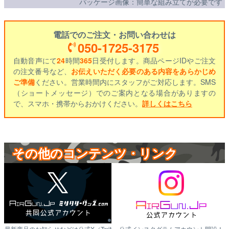
パッケージ画像：簡単な組み立てが必要です
電話でのご注文・お問い合わせは
050-1725-3175
自動音声にて
24
時間
365
日受付します。商品ページIDやご注文
の注文番号など、
お伝えいただく必要のある内容をあらかじめ
ご準備
ください。営業時間内にスタッフがご対応します。SMS
（ショートメッセージ）でのご案内となる場合がありますの
で、スマホ・携帯からおかけください。
詳しくはこちら
その他のコンテンツ・リンク
最新商品のお知らせなどは公式X（Twit
公式インスタグラムアカウント開設！