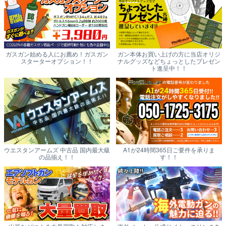
ガスガン始める人にお薦め！ガスガン
ガン本体お買い上げの方に当店オリジ
スターターオプション！！
ナルグッズなどちょっとしたプレゼン
ト進呈中！！
ウエスタンアームズ 中古品 国内最大級
A1が24時間365日ご要件を承りま
の品揃え！！
す！！