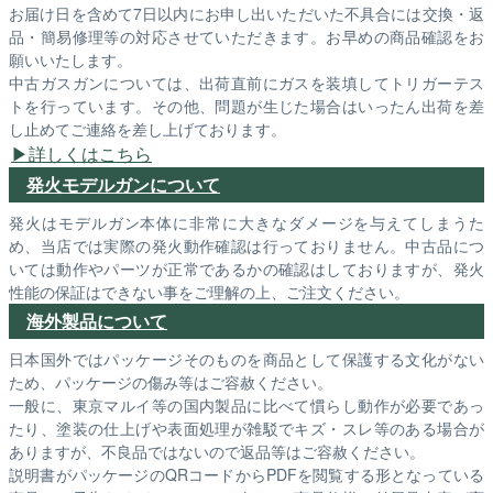
お届け日を含めて7日以内にお申し出いただいた不具合には交換・返
品・簡易修理等の対応させていただきます。お早めの商品確認をお
願いいたします。
中古ガスガンについては、出荷直前にガスを装填してトリガーテス
トを行っています。その他、問題が生じた場合はいったん出荷を差
し止めてご連絡を差し上げております。
詳しくはこちら
発火モデルガンについて
発火はモデルガン本体に非常に大きなダメージを与えてしまうた
め、当店では実際の発火動作確認は行っておりません。中古品につ
いては動作やパーツが正常であるかの確認はしておりますが、発火
性能の保証はできない事をご理解の上、ご注文ください。
海外製品について
日本国外ではパッケージそのものを商品として保護する文化がない
ため、パッケージの傷み等はご容赦ください。
一般に、東京マルイ等の国内製品に比べて慣らし動作が必要であっ
たり、塗装の仕上げや表面処理が雑駁でキズ・スレ等のある場合が
ありますが、不良品ではないので返品等はご容赦ください。
説明書がパッケージのQRコードからPDFを閲覧する形となっている