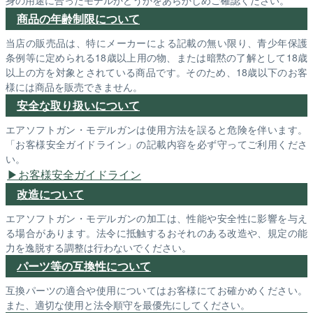
商品の年齢制限について
当店の販売品は、特にメーカーによる記載の無い限り、青少年保護
条例等に定められる18歳以上用の物、または暗黙の了解として18歳
以上の方を対象とされている商品です。そのため、18歳以下のお客
様には商品を販売できません。
安全な取り扱いについて
エアソフトガン・モデルガンは使用方法を誤ると危険を伴います。
「お客様安全ガイドライン」の記載内容を必ず守ってご利用くださ
い。
お客様安全ガイドライン
改造について
エアソフトガン・モデルガンの加工は、性能や安全性に影響を与え
る場合があります。法令に抵触するおそれのある改造や、規定の能
力を逸脱する調整は行わないでください。
パーツ等の互換性について
互換パーツの適合や使用についてはお客様にてお確かめください。
また、適切な使用と法令順守を最優先にしてください。