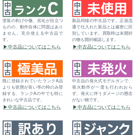
塗装の剥げや傷、劣化が目立つ
新品同様の中古品です。正規流
ものの、動作自体に問題はあり
通で仕入れた新品とは厳密に区
ません。充分使える中古品で
別しています。買取時は未開封
す。
の物も開封確認します。
中古品についてはこちら
中古品についてはこちら
既に登録されていたランクA品
中古品の発火式モデルガンで、
よりも状態が良い等の時のみ登
発火動作が一度も行われおら
録する、ランクAの中でも特に
ず、発火に伴うダメージの懸念
きれいな中古品です。
がない物です。
中古品についてはこちら
中古品についてはこちら