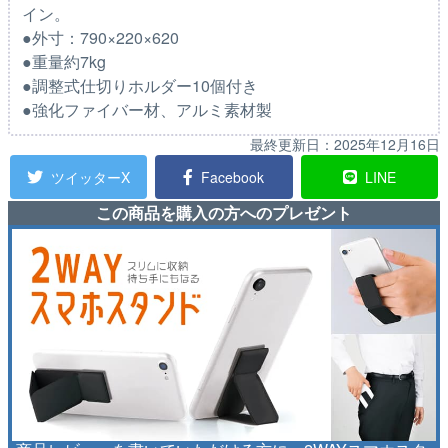
イン。
●外寸：790×220×620
●重量約7kg
●調整式仕切りホルダー10個付き
●強化ファイバー材、アルミ素材製
最終更新日：
2025年12月16日
ツイッターX
Facebook
LINE
この商品を購入の方へのプレゼント