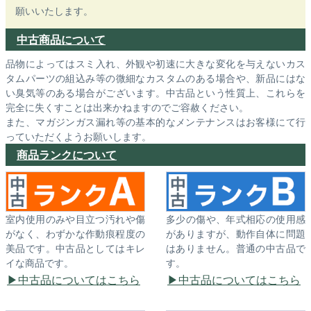
願いいたします。
中古商品について
品物によってはスミ入れ、外観や初速に大きな変化を与えないカス
タムパーツの組込み等の微細なカスタムのある場合や、新品にはな
い臭気等のある場合がございます。中古品という性質上、これらを
完全に失くすことは出来かねますのでご容赦ください。
また、マガジンガス漏れ等の基本的なメンテナンスはお客様にて行
っていただくようお願いします。
商品ランクについて
室内使用のみや目立つ汚れや傷
多少の傷や、年式相応の使用感
がなく、わずかな作動痕程度の
がありますが、動作自体に問題
美品です。中古品としてはキレ
はありません。普通の中古品で
イな商品です。
す。
中古品についてはこちら
中古品についてはこちら