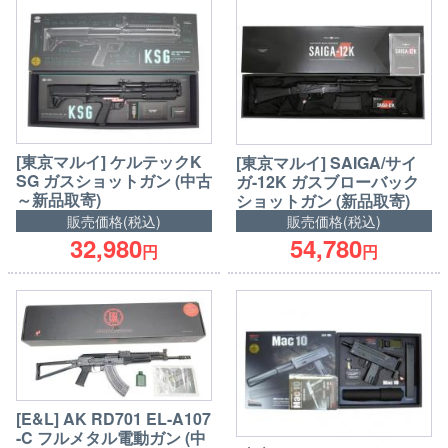
[東京マルイ] ケルテックK
[東京マルイ] SAIGA/サイ
SG ガスショットガン (中古
ガ-12K ガスブローバック
～新品取寄)
ショットガン (新品取寄)
販売価格(税込)
販売価格(税込)
32,980
54,780
円
円
[E&L] AK RD701 EL-A107
-C フルメタル電動ガン (中