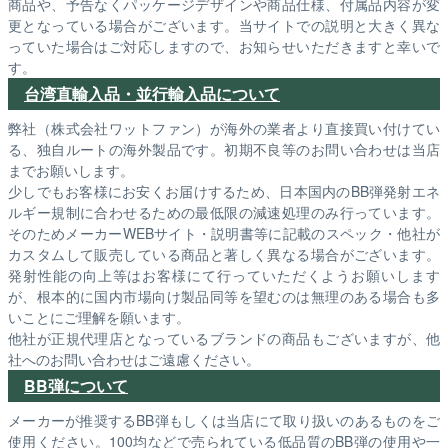
商品や、予告なくパッケージデザインや商品仕様、付属品内容が変
更となっている場合がございます。当サイトでの説明と大きく異な
っていた場合はご対応しますので、お知らせいただきますと幸いで
す。
台湾直輸入品・並行輸入品について
弊社（株式会社ワットファン）が海外の業者より直接買い付けてい
る、独自ルートの海外製品です。初期不良等のお問い合わせは当店
までお願いします。
少しでもお客様にお安くお届けするため、日本国内のBB弾発射エネ
ルギー規制に合わせるための最低限の減速処理のみ行っています。
そのためメーカーWEBサイト・説明書等に記載のスペック・他社が
カスタムして販売している商品と著しく異なる場合がございます。
発射性能の向上等はお客様にて行っていただくようお願いします
が、根本的に国内市場向け製品同等を望むのは無理のある場合も多
いことにご理解を願います。
他社が正規代理店となっているブランドの商品もございますが、他
社へのお問い合わせはご遠慮ください。
BB弾について
メーカーが推奨するBB弾もしくは当店にて取り扱いのあるものをご
使用ください。100均などで売られている低品質のBB弾の使用や一