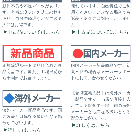
動作不良や不足パーツがありま
壊れています。自己責任でご利
す。外観はBランク以上の物も
用ください。いかなる場合でも
あり、自分で修理などができる
返品・返金には対応いたしませ
人にはお得です。
ん。
中古品についてはこちら
中古品についてはこちら
正規流通ルートより仕入れた新
国内メーカー新品商品です。初
品商品です。原則、工場出荷か
期不良の場合はメーカーサポー
ら未開封でお届けします。
トにお問い合わせください。
【台湾直輸入品】は海外メーカ
ー製品ですが、当店が直接仕入
れている関係で一部、他の海外
海外メーカー新品商品です。国
メーカーとも異なる扱いとなる
内製品とは異なる扱いとなる部
部分がございます。
分がございます。
詳しくはこちら
詳しくはこちら