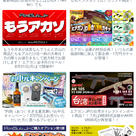
ter）でも
もう今月末が決算なんでうんと沢山の
エアガン.jp夏の特別企画！ いつもの夏
商品たちをアルだけ目一杯の大奉仕！
福袋5種に加えて新企画・1万円ガチャ
力の限りお値引きをして総力戦でお届
が登場！
けします！ エアガン.jp 8月のセール！
8月31日(月)まで開催中!
"灼熱（あつ）すぎる夏見舞い!お中元
エアガン.JPの台湾ダイレクトインポー
キャンペーン！3万円以上お売りいた
ト商品！！ 7月はWE65式歩槍やAKRI
だいた方に選べるプレゼント
VA56式が再登場！！