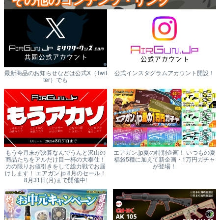
最新商品のお知らせなどは公式X（Twit
公式インスタグラムアカウント開設！
ter）でも
もう今月末が決算なんでうんと沢山の
エアガン.jp夏の特別企画！ いつもの夏
商品たちをアルだけ目一杯の大奉仕！
福袋5種に加えて新企画・1万円ガチャ
力の限りお値引きをして総力戦でお届
が登場！
けします！ エアガン.jp 8月のセール！
8月31日(月)まで開催中!