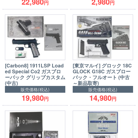
22,980
2,980
円
円
[Carbon8] 1911LSP Load
[東京マルイ] グロック 18C
ed Special Co2 ガスブロ
GLOCK G18C ガスブロー
ーバック グリップカスタム
バック・フルオート (中古
(中古)
～新品取寄)
販売価格(税込)
販売価格(税込)
19,980
14,980
円
円