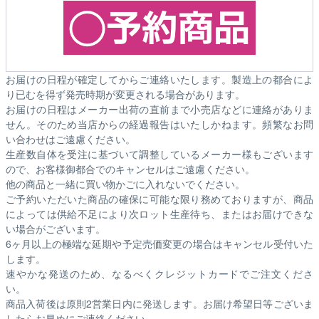
お届けの日程が確定してからご連絡いたします。製造上の都合によ
り已むを得ず発売時期が変更される場合があります。
お届けの日程はメーカー出荷の直前まで小売店などに連絡がありま
せん。そのため
当店からの経過報告はいたしかねます。
頻繁なお問
い合わせはご遠慮ください。
生産数自体を受注に基づいて調整しているメーカー様もございます
ので、お客様御都合でのキャンセルはご遠慮ください。
他の商品と一緒に買い物かごに入れないでください。
ご予約いただいた商品の確保に可能な限り務めておりますが、商品
によっては供給不足により次ロット生産待ち、またはお届けできな
い場合がございます。
6ヶ月以上の極端な延期や予定売価変更の場合はキャンセル受付いた
します。
速やかな発送のため、なるべくクレジットカードでご注文くださ
い。
商品入荷後は原則2営業日内に発送します。お届け希望日等ございま
したらお早めにご連絡ください。