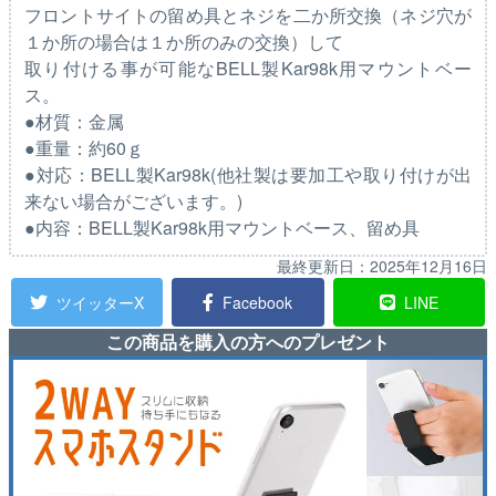
フロントサイトの留め具とネジを二か所交換（ネジ穴が
１か所の場合は１か所のみの交換）して
取り付ける事が可能なBELL製Kar98k用マウントベー
ス。
●材質：金属
●重量：約60ｇ
●対応：BELL製Kar98k(他社製は要加工や取り付けが出
来ない場合がございます。)
●内容：BELL製Kar98k用マウントベース、留め具
最終更新日：
2025年12月16日
ツイッターX
Facebook
LINE
この商品を購入の方へのプレゼント