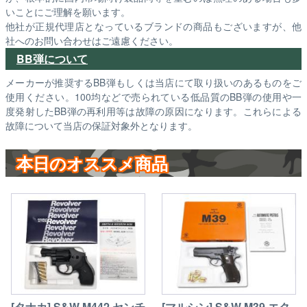
いことにご理解を願います。
他社が正規代理店となっているブランドの商品もございますが、他
社へのお問い合わせはご遠慮ください。
BB弾について
メーカーが推奨するBB弾もしくは当店にて取り扱いのあるものをご
使用ください。100均などで売られている低品質のBB弾の使用や一
度発射したBB弾の再利用等は故障の原因になります。これらによる
故障について当店の保証対象外となります。
本日のオススメ商品
[タナカ] S&W M442 センチ
[マルシン] S&W M39 エク