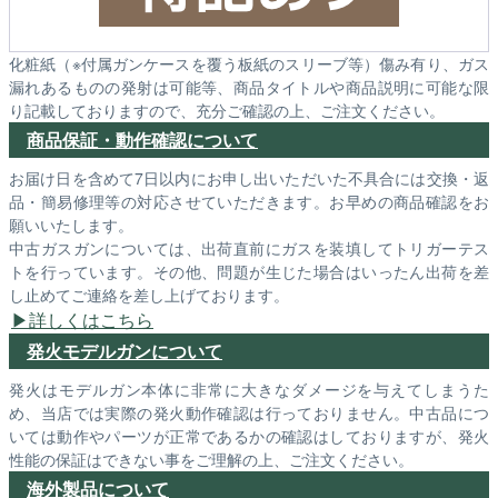
化粧紙（※付属ガンケースを覆う板紙のスリーブ等）傷み有り、ガス
漏れあるものの発射は可能等、商品タイトルや商品説明に可能な限
り記載しておりますので、充分ご確認の上、ご注文ください。
商品保証・動作確認について
お届け日を含めて7日以内にお申し出いただいた不具合には交換・返
品・簡易修理等の対応させていただきます。お早めの商品確認をお
願いいたします。
中古ガスガンについては、出荷直前にガスを装填してトリガーテス
トを行っています。その他、問題が生じた場合はいったん出荷を差
し止めてご連絡を差し上げております。
詳しくはこちら
発火モデルガンについて
発火はモデルガン本体に非常に大きなダメージを与えてしまうた
め、当店では実際の発火動作確認は行っておりません。中古品につ
いては動作やパーツが正常であるかの確認はしておりますが、発火
性能の保証はできない事をご理解の上、ご注文ください。
海外製品について