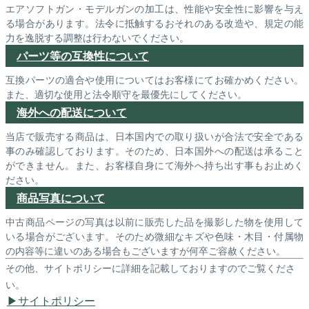
エアソフトガン・モデルガンの加工は、性能や安全性に影響を与え
る場合があります。法令に抵触するおそれのある改造や、規定の能
力を逸脱する調整は行わないでください。
パーツ等の互換性について
互換パーツの適合や使用についてはお客様にてお確かめください。
また、適切な使用と法令順守を最優先にしてください。
海外への配送について
当店で販売する商品は、日本国内での取り扱いが合法で安全である
事のみ確認しております。そのため、日本国外への配送は承ること
ができません。また、お客様自身にて海外へ持ち出す事もお止めく
ださい。
商品写真について
中古商品ページの写真は以前に販売した品を撮影した物を使用して
いる場合がございます。そのため微細なキズや色味・木目・付属物
の内容等に違いのある場合もございますが何卒ご容赦ください。
その他、サイトポリシーに詳細を記載しておりますのでご覧くださ
い。
サイトポリシー