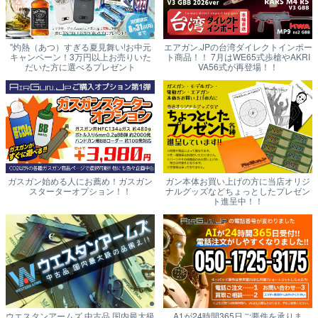
"灼熱（あつ）すぎる夏見舞い!お中元
エアガン.JPの台湾ダイレクトインポー
キャンペーン！3万円以上お売りいた
ト商品！！ 7月はWE65式歩槍やAKRI
だいた方に選べるプレゼント
VA56式が再登場！！
ガスガン始める人にお薦め！ガスガン
ガン本体お買い上げの方に当店オリジ
スターターオプション！！
ナルグッズなどちょっとしたプレゼン
ト進呈中！！
ウエスタンアームズ 中古品 国内最大級
A1が24時間365日ご要件を承りま