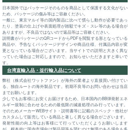
日本国外ではパッケージそのものを商品として保護する文化がない
ため、パッケージの傷み等はご容赦ください。
一般に、東京マルイ等の国内製品に比べて慣らし動作が必要であっ
たり、塗装の仕上げや表面処理が雑駁でキズ・スレ等のある場合が
ありますが、不良品ではないので返品等はご容赦ください。
説明書がパッケージのQRコードからPDFを閲覧する形となっている
商品や、予告なくパッケージデザインや商品仕様、付属品内容が変
更となっている場合がございます。当サイトでの説明と大きく異な
っていた場合はご対応しますので、お知らせいただきますと幸いで
す。
台湾直輸入品・並行輸入品について
弊社（株式会社ワットファン）が海外の業者より直接買い付けてい
る、独自ルートの海外製品です。初期不良等のお問い合わせは当店
までお願いします。
少しでもお客様にお安くお届けするため、日本国内のBB弾発射エネ
ルギー規制に合わせるための最低限の減速処理のみ行っています。
そのためメーカーWEBサイト・説明書等に記載のスペック・他社が
カスタムして販売している商品と著しく異なる場合がございます。
発射性能の向上等はお客様にて行っていただくようお願いします
が、根本的に国内市場向け製品同等を望むのは無理のある場合も多