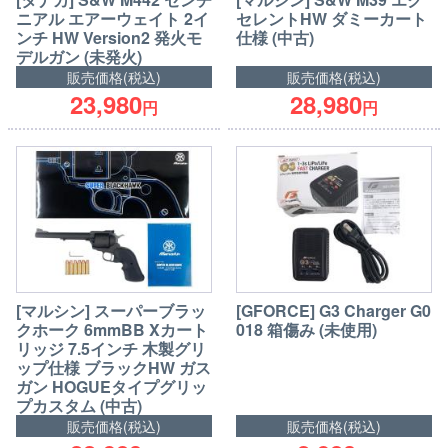
ニアル エアーウェイト 2イ
セレントHW ダミーカート
ンチ HW Version2 発火モ
仕様 (中古)
デルガン (未発火)
販売価格(税込)
販売価格(税込)
23,980
28,980
円
円
[マルシン] スーパーブラッ
[GFORCE] G3 Charger G0
クホーク 6mmBB Xカート
018 箱傷み (未使用)
リッジ 7.5インチ 木製グリ
ップ仕様 ブラックHW ガス
ガン HOGUEタイプグリッ
プカスタム (中古)
販売価格(税込)
販売価格(税込)