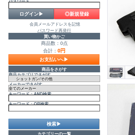
パスワード
◎新規登録
会員メールアドレスを記憶
パスワード再発行
買い物かご
商品数：0点
0円
合計：
お支払いへ▶
商品をさがす
商品カテゴリでさがす
メーカーでさがす
キーワード：AND検索
キーワード：OR検索
検索▶
カテゴリーの一覧