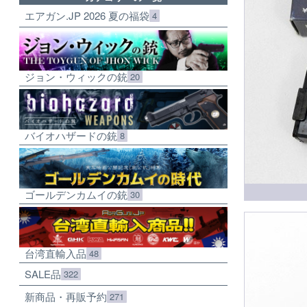
エアガン.JP 2026 夏の福袋
4
ジョン・ウィックの銃
20
バイオハザードの銃
8
ゴールデンカムイの銃
30
台湾直輸入品
48
SALE品
322
新商品・再販予約
271