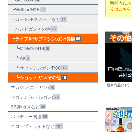
時間内にス
くはこちら
Walther/H&K
11
カート/モスカートなど
11
ハンドガンその他
23
その他
ライフル/サブマシンガン/長物
59
M4/M16/416
19
AK
5
サブマシンガン/PCC
17
ショットガン/その他
16
最新商品のお知ら
マガジン(エアガン)
16
マガジン(モデルガン)
72
BB弾/ガスなど
39
バッテリー関連
69
スコープ・ライトなど
107