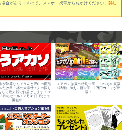
る場合がありますので、スマホ・携帯からおかけください。
詳し
末が決算なんでうんと沢山の商品
エアガン.jp夏の特別企画！ いつもの夏福
ルだけ目一杯の大奉仕！力の限り
袋5種に加えて新企画・1万円ガチャが登
をして総力戦でお届けします！ エ
場！
p 8月のセール！ 8月31日(月)まで
開催中!