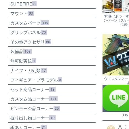
SUREFIRE
3
マウント
63
"灼熱（あつ）
ンペーン！3万
カスタムパーツ
396
に選
グリップパネル
70
その他アクセサリ
80
装備品
103
無可動実銃
1
ナイフ・刀剣類
17
ウエスタンアー
フィギュア・プラモデル
3
セット商品コーナー
18
カスタム品コーナー
171
ビンテージ品コーナー
35
LI
掘り出し物コーナー
12
訳ありコーナー
71