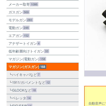
メーカー取寄
1086
ガスガン
569
モデルガン
283
電動ガン
246
エアガン
152
アナザートイガン
4
低年齢層向けトイガン
33
マガジン(電動ガン)
158
マガジン(ガスガン)
168
ハイキャパなど
7
1911/ガバメントなど
12
GLOCKなど
18
ベレッタ
14
自動音声に
SIG/S&W
14