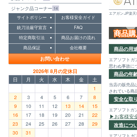
ジャンク品コーナー
14
エアガン.JP楽天
サイトポリシー
お客様安全ガイド
銃刀法厳守宣言
FAQ
商品購
特定商取引法
商品お届けの流れ
商品保証
会社概要
商品の用
お問い合わせ
エアソフトガ
思わぬ事故に
2026年 8月の定休日
商品の年
日
月
火
水
木
金
土
当店の販売品
1
されている商
2
3
4
5
6
7
8
安全な取
9
10
11
12
13
14
15
エアソフトガ
16
17
18
19
20
21
22
お客様安
23
24
25
26
27
28
29
改造につ
30
31
エアソフトガ