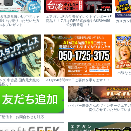
すぎる夏見舞い!お中元キャ
エアガン.JPの台湾ダイレクトインポート
円以上お売りいただいた方
商品！！ 7月はWE65式歩槍やAKRIVA56
ガスガン
べるプレゼント
式が再登場！！
出張な
ムズ 中古品 国内最大級の
A1が24時間365日ご要件を承ります！！
品揃え！！
ハイパー道楽さんのヴィンテージエアガ
提供させていただいていま
NE配信中 お問合わせも対応