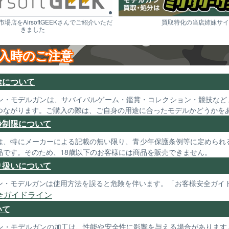
市場店をAirsoftGEEKさんでご紹介いただ
買取特化の当店姉妹サイ
きました
入時のご注意
途について
ン・モデルガンは、サバイバルゲーム・鑑賞・コレクション・競技など
つながります。ご購入の際は、ご自身の用途に合ったモデルかどうかを
齢制限について
は、特にメーカーによる記載の無い限り、青少年保護条例等に定められる
品です。そのため、18歳以下のお客様には商品を販売できません。
り扱いについて
ン・モデルガンは使用方法を誤ると危険を伴います。「お客様安全ガイ
全ガイドライン
いて
ン・モデルガンの加工は、性能や安全性に影響を与える場合があります