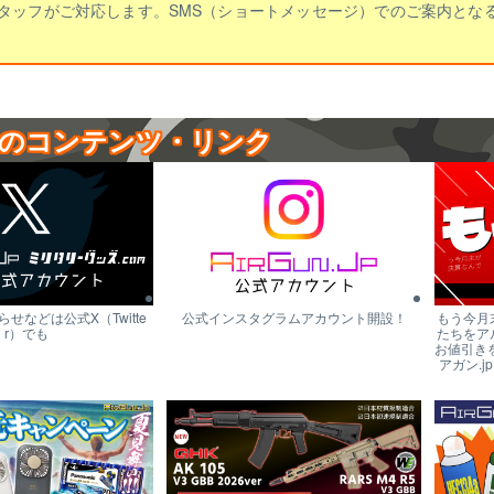
タッフがご対応します。SMS（ショートメッセージ）でのご案内とな
のコンテンツ・リンク
せなどは公式X（Twitte
公式インスタグラムアカウント開設！
もう今月
r）でも
たちをア
お値引き
アガン.j