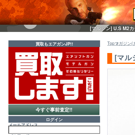
[マルシン] U.S 
Top
マガジン(
買取もエアガンJP!!
[マル
今すぐ事前査定!!
ログイン
メールアドレス