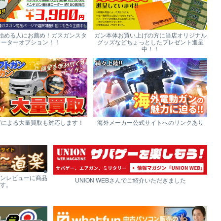
始める人にお薦め！ガスガンスタ
ガン本体お買い上げの方に当店オリジナル
ーターオプション！！
グッズなどちょっとしたプレゼント進呈
中！！
どによる大量買取も対応します！
海外メーカー公式サイトへのリンクあり
ンレビューに商品
UNION WEBさんでご紹介いただきました
す。