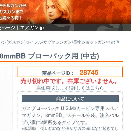
売ページ｜エアガン.jp
ジン(ガスガン)
ライフル/サブマシンガン/長物
ショットガン/その他
8mmBB ブローバック用 (中古)
28745
商品ページID：
売り切れ中です。在庫ございません。
高価買取します! 詳しくはこちら
商品について
ガスブローバック U.S.M2カービン専用スペア
マガジン。8mmBB。スチール外装。注入バル
ブが底に2箇所あるタイプです。
※低温時、使い始めなど僅かなガス漏れなど起きてし