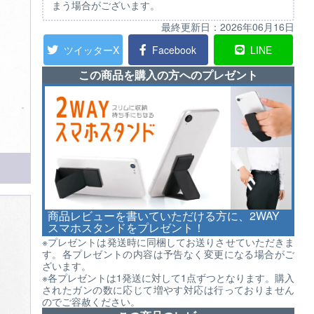
まう場合がございます。
最終更新日：
2026年06月16日
ツイッターX
Facebook
LINE
この商品を購入の方へのプレゼント
商品レビューを書いていただける方に、2WAY
スマホスタンドをプレゼント！
※プレゼントは発送時に同梱してお送りさせていただきま
す。各プレゼントの内容は予告なく変更になる場合がご
ざいます。
※各プレゼントは1発送に対して1点ずつとなります。購入
されたガンの数に応じて増やす対応は行っておりません
のでご容赦ください。