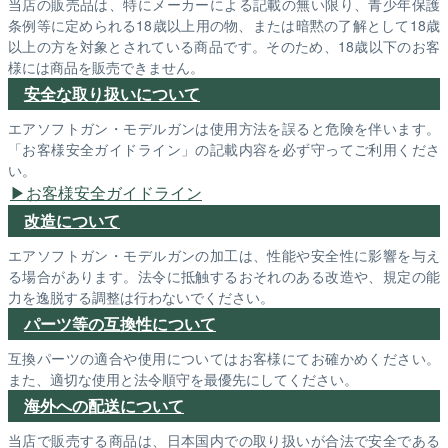
当店の販売品は、特にメーカーによる記載の無い限り、青少年保護
条例等に定められる18歳以上用の物、または暗黙の了解として18歳
以上の方を対象とされている商品です。そのため、18歳以下のお客
様には商品を販売できません。
安全な取り扱いについて
エアソフトガン・モデルガンは使用方法を誤ると危険を伴います。
「お客様安全ガイドライン」の記載内容を必ず守ってご利用くださ
い。
お客様安全ガイドライン
改造について
エアソフトガン・モデルガンの加工は、性能や安全性に影響を与え
る場合があります。法令に抵触するおそれのある改造や、規定の能
力を逸脱する調整は行わないでください。
パーツ等の互換性について
互換パーツの適合や使用についてはお客様にてお確かめください。
また、適切な使用と法令順守を最優先にしてください。
海外への配送について
当店で販売する商品は、日本国内での取り扱いが合法で安全である