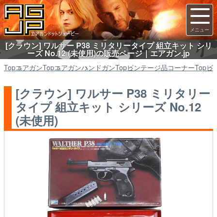
[クラウン] ワルサー P38 ミリタリータイプ 組立キット シリ
ーズ No.12 (未使用)の販売ページ｜エアガン.jp
Top
エアガン
Top
エアガン
ハンドガン
Top
ビンテージ品コーナー
Top
ビ
[クラウン] ワルサー P38 ミリタリー
タイプ 組立キット シリーズ No.12
(未使用)