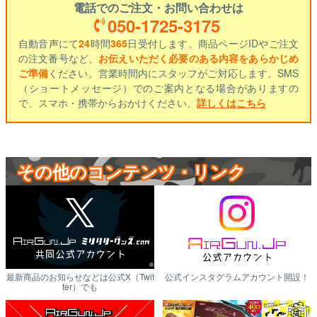
電話でのご注文・お問い合わせは
050-1725-3175
自動音声にて
24
時間
365
日受付します。商品ページIDやご注文
の注文番号など、
お伝えいただく必要のある内容をあらかじめ
ご準備
ください。営業時間内にスタッフがご対応します。SMS
（ショートメッセージ）でのご案内となる場合がありますの
で、スマホ・携帯からおかけください。
詳しくはこちら
その他のコンテンツ・リンク
最新商品のお知らせなどは公式X（Twit
公式インスタグラムアカウント開設！
ter）でも