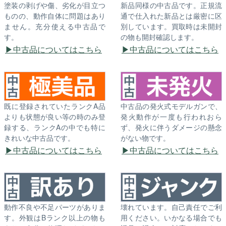
塗装の剥げや傷、劣化が目立つ
新品同様の中古品です。正規流
ものの、動作自体に問題はあり
通で仕入れた新品とは厳密に区
ません。充分使える中古品で
別しています。買取時は未開封
す。
の物も開封確認します。
中古品についてはこちら
中古品についてはこちら
既に登録されていたランクA品
中古品の発火式モデルガンで、
よりも状態が良い等の時のみ登
発火動作が一度も行われおら
録する、ランクAの中でも特に
ず、発火に伴うダメージの懸念
きれいな中古品です。
がない物です。
中古品についてはこちら
中古品についてはこちら
動作不良や不足パーツがありま
壊れています。自己責任でご利
す。外観はBランク以上の物も
用ください。いかなる場合でも