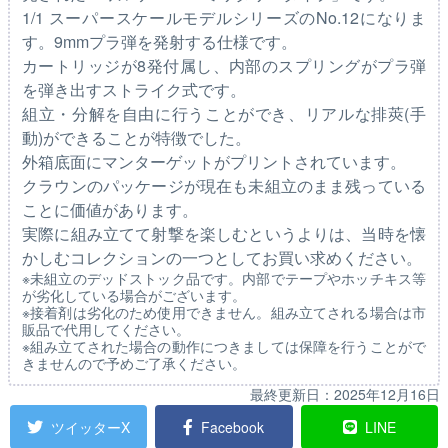
1/1 スーパースケールモデルシリーズのNo.12になりま
す。9mmプラ弾を発射する仕様です。
カートリッジが8発付属し、内部のスプリングがプラ弾
を弾き出すストライク式です。
組立・分解を自由に行うことができ、リアルな排莢(手
動)ができることが特徴でした。
外箱底面にマンターゲットがプリントされています。
クラウンのパッケージが現在も未組立のまま残っている
ことに価値があります。
実際に組み立てて射撃を楽しむというよりは、当時を懐
かしむコレクションの一つとしてお買い求めください。
※未組立のデッドストック品です。内部でテープやホッチキス等
が劣化している場合がございます。
※接着剤は劣化のため使用できません。組み立てされる場合は市
販品で代用してください。
※組み立てされた場合の動作につきましては保障を行うことがで
きませんので予めご了承ください。
最終更新日：
2025年12月16日
ツイッターX
Facebook
LINE