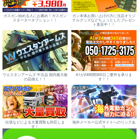
ガスガン始める人にお薦め！ガスガン
ガン本体お買い上げの方に当店オリジ
スターターオプション！！
ナルグッズなどちょっとしたプレゼン
ト進呈中！！
ウエスタンアームズ 中古品 国内最大級
A1が24時間365日ご要件を承りま
の品揃え！！
す！！
出張などによる大量買取も対応しま
海外メーカー公式サイトへのリンクあ
す！
り