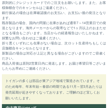
原則的にクレジットカードでのご注文をお願いします。また、お客
様御都合でのキャンセルはご遠慮ください。
銀行振込の場合は在庫確認後のお支払い、お支払い後の発注となり
ます。
既存製品の場合、国内の問屋に在庫があれば通常7～14営業日での発
送となります。海外メーカーからの取寄などで1ヶ月以上のおまたせ
となる場合もございます。
当店からの経過報告はいたしかねます。
頻繁なお問い合わせはご遠慮ください。
折り悪くいずれにも在庫がない場合は、次ロット生産待ちもしくは
店舗都合キャンセルとなります。
新製品の場合は対応が上記と異なる場合がございますのでご容赦く
ださい。
商品入荷後は原則2営業日内に発送します。お届け希望日等ございま
したらお早めにご連絡ください。
トイガンの多くは部品が東アジア地域で製造されています。そ
のため毎年、年末年始～春節の時期である11月～翌3月あたりは
発売延期が起きやすくなっております。ご理解のほど宜しくお
願いいたします。
中古商品について