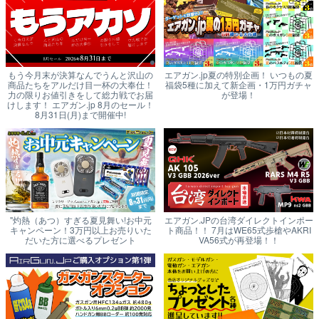
もう今月末が決算なんでうんと沢山の
エアガン.jp夏の特別企画！ いつもの夏
商品たちをアルだけ目一杯の大奉仕！
福袋5種に加えて新企画・1万円ガチャ
力の限りお値引きをして総力戦でお届
が登場！
けします！ エアガン.jp 8月のセール！
8月31日(月)まで開催中!
"灼熱（あつ）すぎる夏見舞い!お中元
エアガン.JPの台湾ダイレクトインポー
キャンペーン！3万円以上お売りいた
ト商品！！ 7月はWE65式歩槍やAKRI
だいた方に選べるプレゼント
VA56式が再登場！！