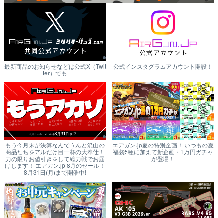
最新商品のお知らせなどは公式X（Twit
公式インスタグラムアカウント開設！
ter）でも
もう今月末が決算なんでうんと沢山の
エアガン.jp夏の特別企画！ いつもの夏
商品たちをアルだけ目一杯の大奉仕！
福袋5種に加えて新企画・1万円ガチャ
力の限りお値引きをして総力戦でお届
が登場！
けします！ エアガン.jp 8月のセール！
8月31日(月)まで開催中!