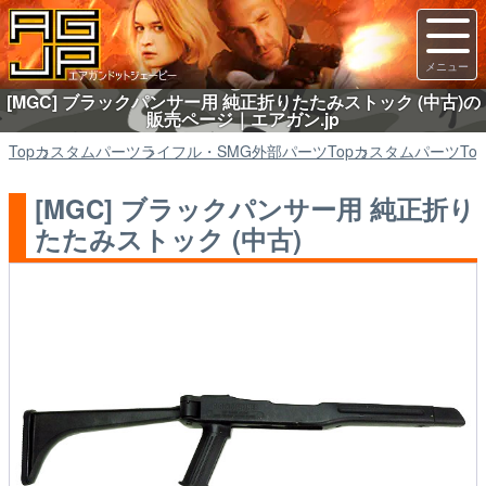
[MGC] ブラックパンサー用 純正折りたたみストック (中古)の
販売ページ｜エアガン.jp
Top
カスタムパーツ
ライフル・SMG外部パーツ
Top
カスタムパーツ
Top
[MGC] ブラックパンサー用 純正折り
たたみストック (中古)