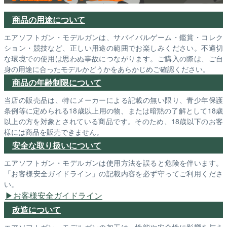
商品の用途について
エアソフトガン・モデルガンは、サバイバルゲーム・鑑賞・コレク
ション・競技など、正しい用途の範囲でお楽しみください。不適切
な環境での使用は思わぬ事故につながります。ご購入の際は、ご自
身の用途に合ったモデルかどうかをあらかじめご確認ください。
商品の年齢制限について
当店の販売品は、特にメーカーによる記載の無い限り、青少年保護
条例等に定められる18歳以上用の物、または暗黙の了解として18歳
以上の方を対象とされている商品です。そのため、18歳以下のお客
様には商品を販売できません。
安全な取り扱いについて
エアソフトガン・モデルガンは使用方法を誤ると危険を伴います。
「お客様安全ガイドライン」の記載内容を必ず守ってご利用くださ
い。
お客様安全ガイドライン
改造について
エアソフトガン・モデルガンの加工は、性能や安全性に影響を与え