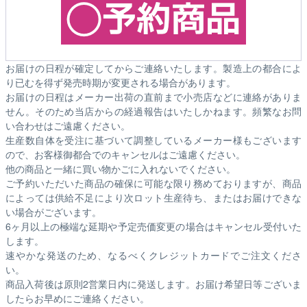
お届けの日程が確定してからご連絡いたします。製造上の都合によ
り已むを得ず発売時期が変更される場合があります。
お届けの日程はメーカー出荷の直前まで小売店などに連絡がありま
せん。そのため
当店からの経過報告はいたしかねます。
頻繁なお問
い合わせはご遠慮ください。
生産数自体を受注に基づいて調整しているメーカー様もございます
ので、お客様御都合でのキャンセルはご遠慮ください。
他の商品と一緒に買い物かごに入れないでください。
ご予約いただいた商品の確保に可能な限り務めておりますが、商品
によっては供給不足により次ロット生産待ち、またはお届けできな
い場合がございます。
6ヶ月以上の極端な延期や予定売価変更の場合はキャンセル受付いた
します。
速やかな発送のため、なるべくクレジットカードでご注文くださ
い。
商品入荷後は原則2営業日内に発送します。お届け希望日等ございま
したらお早めにご連絡ください。