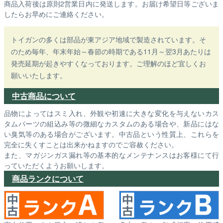
商品入荷後は原則2営業日内に発送します。お届け希望日等ございま
したらお早めにご連絡ください。
トイガンの多くは部品が東アジア地域で製造されています。そ
のため毎年、年末年始～春節の時期である11月～翌3月あたりは
発売延期が起きやすくなっております。ご理解のほど宜しくお
願いいたします。
中古商品について
品物によってはスミ入れ、外観や初速に大きな変化を与えないカス
タムパーツの組込み等の微細なカスタムのある場合や、新品にはな
い臭気等のある場合がございます。中古品という性質上、これらを
完全に失くすことは出来かねますのでご容赦ください。
また、マガジンガス漏れ等の基本的なメンテナンスはお客様にて行
っていただくようお願いします。
商品ランクについて