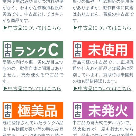
室内使用のみや目立つ汚れや傷
多少の傷や、年式相応の使用感
がなく、わずかな作動痕程度の
がありますが、動作自体に問題
美品です。中古品としてはキレ
はありません。普通の中古品で
イな商品です。
す。
中古品についてはこちら
中古品についてはこちら
塗装の剥げや傷、劣化が目立つ
新品同様の中古品です。正規流
ものの、動作自体に問題はあり
通で仕入れた新品とは厳密に区
ません。充分使える中古品で
別しています。買取時は未開封
す。
の物も開封確認します。
中古品についてはこちら
中古品についてはこちら
既に登録されていたランクA品
中古品の発火式モデルガンで、
よりも状態が良い等の時のみ登
発火動作が一度も行われおら
録する、ランクAの中でも特に
ず、発火に伴うダメージの懸念