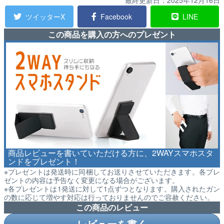
最終更新日：
2025年12月16日
ツイッターX
Facebook
LINE
この商品を購入の方へのプレゼント
商品レビューを書いていただける方に、2WAYスマホスタ
ンドをプレゼント！
※プレゼントは発送時に同梱してお送りさせていただきます。各プレ
ゼントの内容は予告なく変更になる場合がございます。
※各プレゼントは1発送に対して1点ずつとなります。購入されたガン
の数に応じて増やす対応は行っておりませんのでご容赦ください。
この商品のレビュー
レビューを書く