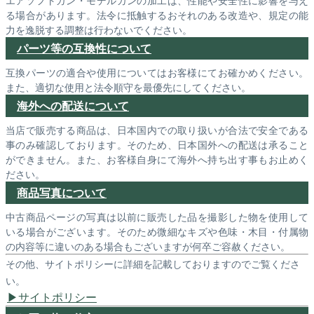
る場合があります。法令に抵触するおそれのある改造や、規定の能
力を逸脱する調整は行わないでください。
パーツ等の互換性について
互換パーツの適合や使用についてはお客様にてお確かめください。
また、適切な使用と法令順守を最優先にしてください。
海外への配送について
当店で販売する商品は、日本国内での取り扱いが合法で安全である
事のみ確認しております。そのため、日本国外への配送は承ること
ができません。また、お客様自身にて海外へ持ち出す事もお止めく
ださい。
商品写真について
中古商品ページの写真は以前に販売した品を撮影した物を使用して
いる場合がございます。そのため微細なキズや色味・木目・付属物
の内容等に違いのある場合もございますが何卒ご容赦ください。
その他、サイトポリシーに詳細を記載しておりますのでご覧くださ
い。
サイトポリシー