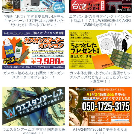
"灼熱（あつ）すぎる夏見舞い!お中元
エアガン.JPの台湾ダイレクトインポー
キャンペーン！3万円以上お売りいた
ト商品！！ 7月はWE65式歩槍やAKRI
だいた方に選べるプレゼント
VA56式が再登場！！
ガスガン始める人にお薦め！ガスガン
ガン本体お買い上げの方に当店オリジ
スターターオプション！！
ナルグッズなどちょっとしたプレゼン
ト進呈中！！
ウエスタンアームズ 中古品 国内最大級
A1が24時間365日ご要件を承りま
の品揃え！！
す！！