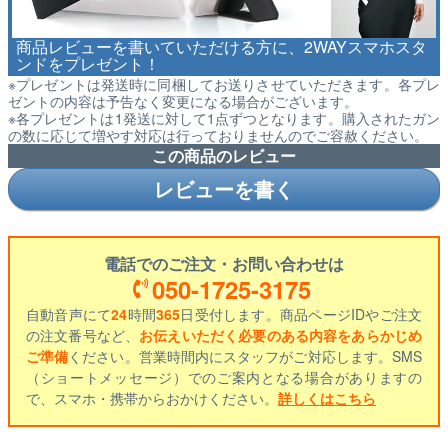
商品レビューを書いていただける方に、2WAYスマホスタ
ンドをプレゼント！
※プレゼントは発送時に同梱してお送りさせていただきます。各プレ
ゼントの内容は予告なく変更になる場合がございます。
※各プレゼントは1発送に対して1点ずつとなります。購入されたガン
の数に応じて増やす対応は行っておりませんのでご容赦ください。
この商品のレビュー
レビューを書く
電話でのご注文・お問い合わせは
050-1725-3175
自動音声にて
24
時間
365
日受付します。商品ページIDやご注文
の注文番号など、
お伝えいただく必要のある内容をあらかじめ
ご準備
ください。営業時間内にスタッフがご対応します。SMS
（ショートメッセージ）でのご案内となる場合がありますの
で、スマホ・携帯からおかけください。
詳しくはこちら