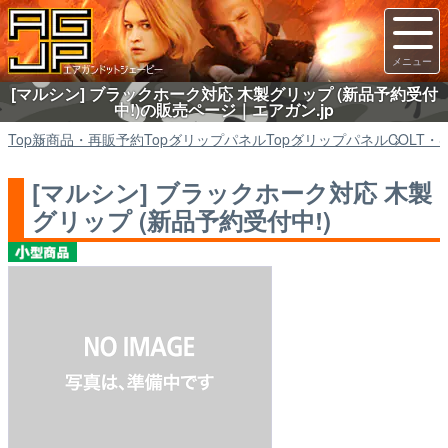
[マルシン] ブラックホーク対応 木製グリップ (新品予約受付
中!)の販売ページ｜エアガン.jp
Top
新商品・再販予約
Top
グリップパネル
Top
グリップパネル
COLT・
[マルシン] ブラックホーク対応 木製
グリップ (新品予約受付中!)