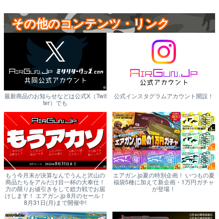
その他のコンテンツ・リンク
最新商品のお知らせなどは公式X（Twit
公式インスタグラムアカウント開設！
ter）でも
もう今月末が決算なんでうんと沢山の
エアガン.jp夏の特別企画！ いつもの夏
商品たちをアルだけ目一杯の大奉仕！
福袋5種に加えて新企画・1万円ガチャ
力の限りお値引きをして総力戦でお届
が登場！
けします！ エアガン.jp 8月のセール！
8月31日(月)まで開催中!