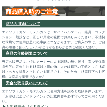
商品購入時のご注意
商品の用途について
エアソフトガン・モデルガンは、サバイバルゲーム・鑑賞・コレク
ション・競技など、正しい用途の範囲でお楽しみください。不適切
な環境での使用は思わぬ事故につながります。ご購入の際は、ご自
身の用途に合ったモデルかどうかをあらかじめご確認ください。
商品の年齢制限について
当店の販売品は、特にメーカーによる記載の無い限り、青少年保護
条例等に定められる18歳以上用の物、または暗黙の了解として18歳
以上の方を対象とされている商品です。そのため、18歳以下のお客
様には商品を販売できません。
安全な取り扱いについて
エアソフトガン・モデルガンは使用方法を誤ると危険を伴います。
「お客様安全ガイドライン」の記載内容を必ず守ってご利用くださ
い。
お客様安全ガイドライン