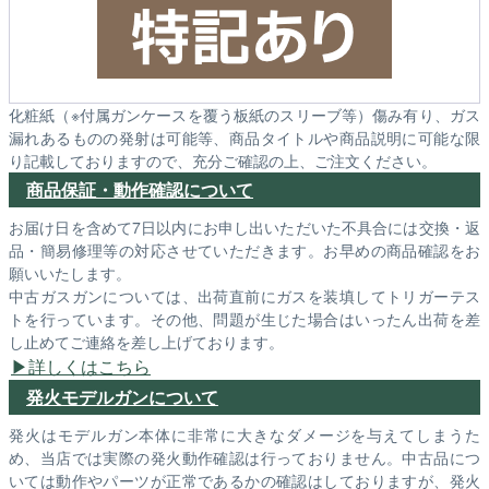
化粧紙（※付属ガンケースを覆う板紙のスリーブ等）傷み有り、ガス
漏れあるものの発射は可能等、商品タイトルや商品説明に可能な限
り記載しておりますので、充分ご確認の上、ご注文ください。
商品保証・動作確認について
お届け日を含めて7日以内にお申し出いただいた不具合には交換・返
品・簡易修理等の対応させていただきます。お早めの商品確認をお
願いいたします。
中古ガスガンについては、出荷直前にガスを装填してトリガーテス
トを行っています。その他、問題が生じた場合はいったん出荷を差
し止めてご連絡を差し上げております。
詳しくはこちら
発火モデルガンについて
発火はモデルガン本体に非常に大きなダメージを与えてしまうた
め、当店では実際の発火動作確認は行っておりません。中古品につ
いては動作やパーツが正常であるかの確認はしておりますが、発火