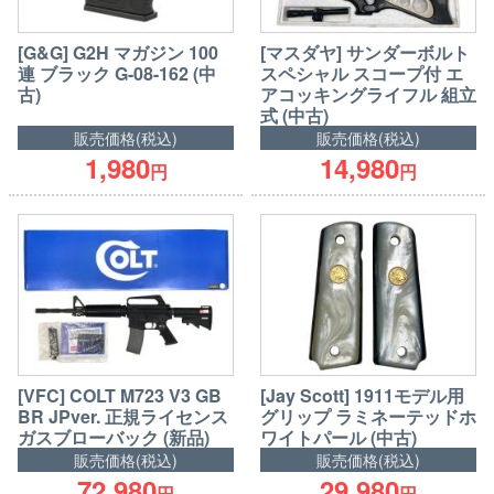
[G&G] G2H マガジン 100
[マスダヤ] サンダーボルト
連 ブラック G-08-162 (中
スペシャル スコープ付 エ
古)
アコッキングライフル 組立
式 (中古)
販売価格(税込)
販売価格(税込)
1,980
14,980
円
円
[VFC] COLT M723 V3 GB
[Jay Scott] 1911モデル用
BR JPver. 正規ライセンス
グリップ ラミネーテッドホ
ガスブローバック (新品)
ワイトパール (中古)
販売価格(税込)
販売価格(税込)
72,980
29,980
円
円