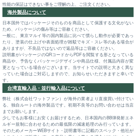
性能の保証はできない事をご理解の上、ご注文ください。
海外製品について
日本国外ではパッケージそのものを商品として保護する文化がない
ため、パッケージの傷み等はご容赦ください。
一般に、東京マルイ等の国内製品に比べて慣らし動作が必要であっ
たり、塗装の仕上げや表面処理が雑駁でキズ・スレ等のある場合が
ありますが、不良品ではないので返品等はご容赦ください。
説明書がパッケージのQRコードからPDFを閲覧する形となっている
商品や、予告なくパッケージデザインや商品仕様、付属品内容が変
更となっている場合がございます。当サイトでの説明と大きく異な
っていた場合はご対応しますので、お知らせいただきますと幸いで
す。
台湾直輸入品・並行輸入品について
弊社（株式会社ワットファン）が海外の業者より直接買い付けてい
る、独自ルートの海外製品です。初期不良等のお問い合わせは当店
までお願いします。
少しでもお客様にお安くお届けするため、日本国内のBB弾発射エネ
ルギー規制に合わせるための最低限の減速処理のみ行っています。
そのためメーカーWEBサイト・説明書等に記載のスペック・他社が