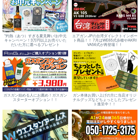
"灼熱（あつ）すぎる夏見舞い!お中元
エアガン.JPの台湾ダイレクトインポー
キャンペーン！3万円以上お売りいた
ト商品！！ 7月はWE65式歩槍やAKRI
だいた方に選べるプレゼント
VA56式が再登場！！
ガスガン始める人にお薦め！ガスガン
ガン本体お買い上げの方に当店オリジ
スターターオプション！！
ナルグッズなどちょっとしたプレゼン
ト進呈中！！