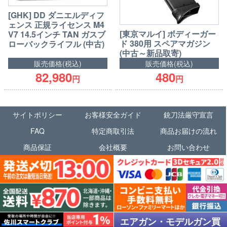
[GHK] DD ダニエルディフ
ェンス 正規ライセンス M4
[東京マルイ] ボディーガー
V7 14.5インチ TAN ガスブ
ド 380用 スペアマガジン
ローバックライフル (中古)
(中古～新品取寄)
販売価格(税込)
販売価格(税込)
82,980
480
円
円
サイトポリシー
お客様安全ガイド
銃刀法厳守宣言
FAQ
特定商取引法
商品お届けの流れ
商品保証
会社概要
お問い合わせ
エアガン・モデルガン買