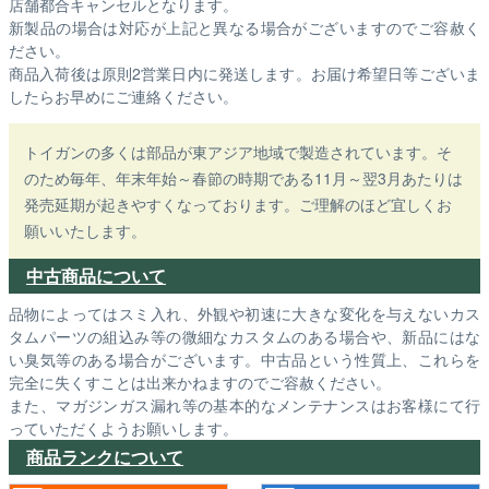
店舗都合キャンセルとなります。
新製品の場合は対応が上記と異なる場合がございますのでご容赦く
ださい。
商品入荷後は原則2営業日内に発送します。お届け希望日等ございま
したらお早めにご連絡ください。
トイガンの多くは部品が東アジア地域で製造されています。そ
のため毎年、年末年始～春節の時期である11月～翌3月あたりは
発売延期が起きやすくなっております。ご理解のほど宜しくお
願いいたします。
中古商品について
品物によってはスミ入れ、外観や初速に大きな変化を与えないカス
タムパーツの組込み等の微細なカスタムのある場合や、新品にはな
い臭気等のある場合がございます。中古品という性質上、これらを
完全に失くすことは出来かねますのでご容赦ください。
また、マガジンガス漏れ等の基本的なメンテナンスはお客様にて行
っていただくようお願いします。
商品ランクについて