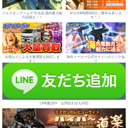
ウエスタンアームズ 中古品 国内最大級
A1が24時間365日ご要件を承りま
の品揃え！！
す！！
出張などによる大量買取も対応しま
海外メーカー公式サイトへのリンクあ
す！
り
LINE配信中 お問合わせも対応