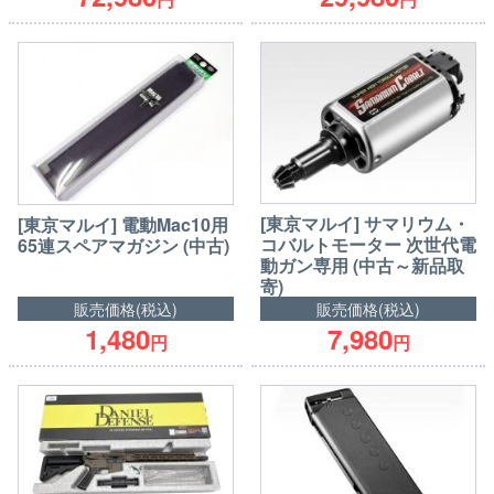
[東京マルイ] サマリウム・
[東京マルイ] 電動Mac10用
コバルトモーター 次世代電
65連スペアマガジン (中古)
動ガン専用 (中古～新品取
寄)
販売価格(税込)
販売価格(税込)
1,480
7,980
円
円