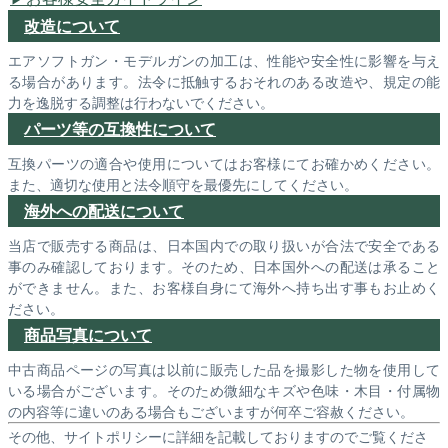
改造について
エアソフトガン・モデルガンの加工は、性能や安全性に影響を与え
る場合があります。法令に抵触するおそれのある改造や、規定の能
力を逸脱する調整は行わないでください。
パーツ等の互換性について
互換パーツの適合や使用についてはお客様にてお確かめください。
また、適切な使用と法令順守を最優先にしてください。
海外への配送について
当店で販売する商品は、日本国内での取り扱いが合法で安全である
事のみ確認しております。そのため、日本国外への配送は承ること
ができません。また、お客様自身にて海外へ持ち出す事もお止めく
ださい。
商品写真について
中古商品ページの写真は以前に販売した品を撮影した物を使用して
いる場合がございます。そのため微細なキズや色味・木目・付属物
の内容等に違いのある場合もございますが何卒ご容赦ください。
その他、サイトポリシーに詳細を記載しておりますのでご覧くださ