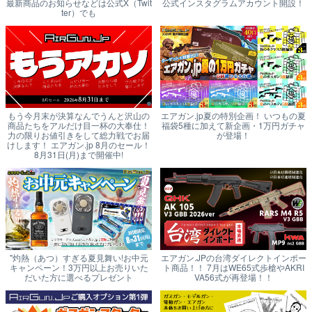
最新商品のお知らせなどは公式X（Twit
公式インスタグラムアカウント開設！
ter）でも
もう今月末が決算なんでうんと沢山の
エアガン.jp夏の特別企画！ いつもの夏
商品たちをアルだけ目一杯の大奉仕！
福袋5種に加えて新企画・1万円ガチャ
力の限りお値引きをして総力戦でお届
が登場！
けします！ エアガン.jp 8月のセール！
8月31日(月)まで開催中!
"灼熱（あつ）すぎる夏見舞い!お中元
エアガン.JPの台湾ダイレクトインポー
キャンペーン！3万円以上お売りいた
ト商品！！ 7月はWE65式歩槍やAKRI
だいた方に選べるプレゼント
VA56式が再登場！！