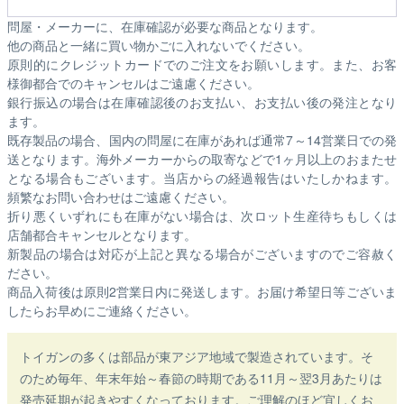
問屋・メーカーに、在庫確認が必要な商品となります。
他の商品と一緒に買い物かごに入れないでください。
原則的にクレジットカードでのご注文をお願いします。また、お客
様御都合でのキャンセルはご遠慮ください。
銀行振込の場合は在庫確認後のお支払い、お支払い後の発注となり
ます。
既存製品の場合、国内の問屋に在庫があれば通常7～14営業日での発
送となります。海外メーカーからの取寄などで1ヶ月以上のおまたせ
となる場合もございます。
当店からの経過報告はいたしかねます。
頻繁なお問い合わせはご遠慮ください。
折り悪くいずれにも在庫がない場合は、次ロット生産待ちもしくは
店舗都合キャンセルとなります。
新製品の場合は対応が上記と異なる場合がございますのでご容赦く
ださい。
商品入荷後は原則2営業日内に発送します。お届け希望日等ございま
したらお早めにご連絡ください。
トイガンの多くは部品が東アジア地域で製造されています。そ
のため毎年、年末年始～春節の時期である11月～翌3月あたりは
発売延期が起きやすくなっております。ご理解のほど宜しくお