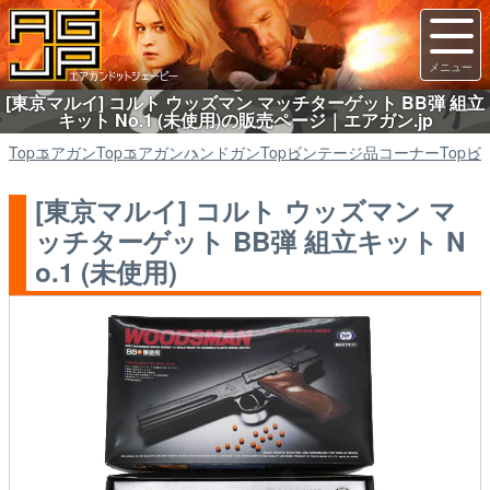
[東京マルイ] コルト ウッズマン マッチターゲット BB弾 組立
キット No.1 (未使用)の販売ページ｜エアガン.jp
Top
エアガン
Top
エアガン
ハンドガン
Top
ビンテージ品コーナー
Top
ビ
[東京マルイ] コルト ウッズマン マ
ッチターゲット BB弾 組立キット N
o.1 (未使用)