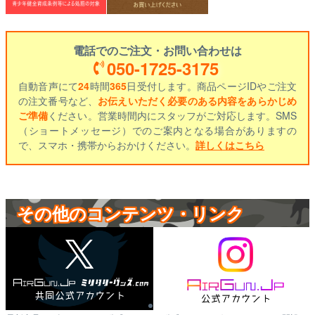
電話でのご注文・お問い合わせは
050-1725-3175
自動音声にて
24
時間
365
日受付します。商品ページIDやご注文
の注文番号など、
お伝えいただく必要のある内容をあらかじめ
ご準備
ください。営業時間内にスタッフがご対応します。SMS
（ショートメッセージ）でのご案内となる場合がありますの
で、スマホ・携帯からおかけください。
詳しくはこちら
その他のコンテンツ・リンク