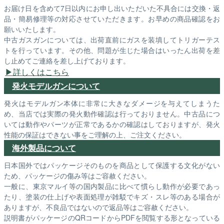
お届け日を含めて7日以内にお申し出いただいた不具合には交換・返
品・簡易修理等の対応させていただきます。お早めの商品確認をお
願いいたします。
中古ガスガンについては、出荷直前にガスを装填してトリガーテス
トを行っています。その他、問題が生じた場合はいったん出荷を差
し止めてご連絡を差し上げております。
詳しくはこちら
発火モデルガンについて
発火はモデルガン本体に非常に大きなダメージを与えてしまうた
め、当店では実際の発火動作確認は行っておりません。中古品につ
いては動作やパーツが正常であるかの確認はしておりますが、発火
性能の保証はできない事をご理解の上、ご注文ください。
海外製品について
日本国外ではパッケージそのものを商品として保護する文化がない
ため、パッケージの傷み等はご容赦ください。
一般に、東京マルイ等の国内製品に比べて慣らし動作が必要であっ
たり、塗装の仕上げや表面処理が雑駁でキズ・スレ等のある場合が
ありますが、不良品ではないので返品等はご容赦ください。
説明書がパッケージのQRコードからPDFを閲覧する形となっている