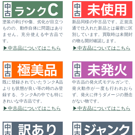
塗装の剥げや傷、劣化が目立つ
新品同様の中古品です。正規流
ものの、動作自体に問題はあり
通で仕入れた新品とは厳密に区
ません。充分使える中古品で
別しています。買取時は未開封
す。
の物も開封確認します。
中古品についてはこちら
中古品についてはこちら
既に登録されていたランクA品
中古品の発火式モデルガンで、
よりも状態が良い等の時のみ登
発火動作が一度も行われおら
録する、ランクAの中でも特に
ず、発火に伴うダメージの懸念
きれいな中古品です。
がない物です。
中古品についてはこちら
中古品についてはこちら