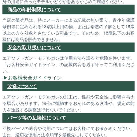
身の用途に合ったモデルかどうかをあらかじめご確認ください。
商品の年齢制限について
当店の販売品は、特にメーカーによる記載の無い限り、青少年保護
条例等に定められる18歳以上用の物、または暗黙の了解として18歳
以上の方を対象とされている商品です。そのため、18歳以下のお客
様には商品を販売できません。
安全な取り扱いについて
エアソフトガン・モデルガンは使用方法を誤ると危険を伴います。
「お客様安全ガイドライン」の記載内容を必ず守ってご利用くださ
い。
お客様安全ガイドライン
改造について
エアソフトガン・モデルガンの加工は、性能や安全性に影響を与え
る場合があります。法令に抵触するおそれのある改造や、規定の能
力を逸脱する調整は行わないでください。
パーツ等の互換性について
互換パーツの適合や使用についてはお客様にてお確かめください。
また、適切な使用と法令順守を最優先にしてください。