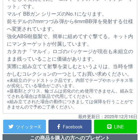
ット」です。
マルイ BBガン シリーズのNo.1になります。
前モデルの7mmつづみ弾から6mmBB弾を発射する仕様
へ変更されています。
強化ABS樹脂製で、簡単に組めてすぐ撃てる。キット内
にマンターゲットが付属しています。
カタカナ「マルイ」ロゴのパッケージが現在も未組立の
まま残っていることに価値があります。
実際に組み立てて射撃を楽しむというよりは、当時を懐
かしむコレクションの一つとしてお買い求めください。
※未組立のデッドストック品です。内部でテープやホッチキス等
が劣化している場合がございます。
※接着剤とグリス、輪ゴムは劣化のため使用できません。組み立
てされる場合は市販品で代用してください。
※組み立てされた場合の動作につきましては保障を行うことがで
きませんので予めご了承ください。
最終更新日：
2025年12月16日
ツイッターX
Facebook
LINE
この商品を購入の方へのプレゼント