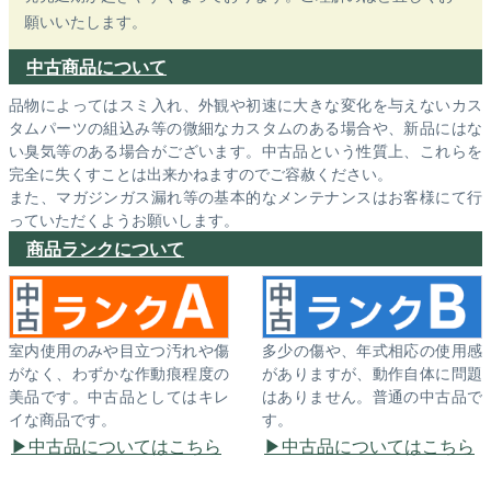
願いいたします。
中古商品について
品物によってはスミ入れ、外観や初速に大きな変化を与えないカス
タムパーツの組込み等の微細なカスタムのある場合や、新品にはな
い臭気等のある場合がございます。中古品という性質上、これらを
完全に失くすことは出来かねますのでご容赦ください。
また、マガジンガス漏れ等の基本的なメンテナンスはお客様にて行
っていただくようお願いします。
商品ランクについて
室内使用のみや目立つ汚れや傷
多少の傷や、年式相応の使用感
がなく、わずかな作動痕程度の
がありますが、動作自体に問題
美品です。中古品としてはキレ
はありません。普通の中古品で
イな商品です。
す。
中古品についてはこちら
中古品についてはこちら