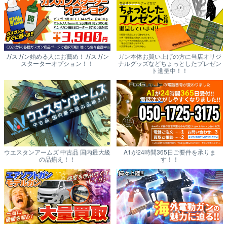
ガスガン始める人にお薦め！ガスガン
ガン本体お買い上げの方に当店オリジ
スターターオプション！！
ナルグッズなどちょっとしたプレゼン
ト進呈中！！
ウエスタンアームズ 中古品 国内最大級
A1が24時間365日ご要件を承りま
の品揃え！！
す！！