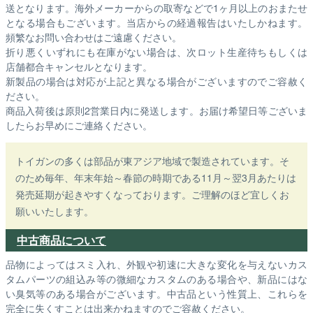
送となります。海外メーカーからの取寄などで1ヶ月以上のおまたせ
となる場合もございます。
当店からの経過報告はいたしかねます。
頻繁なお問い合わせはご遠慮ください。
折り悪くいずれにも在庫がない場合は、次ロット生産待ちもしくは
店舗都合キャンセルとなります。
新製品の場合は対応が上記と異なる場合がございますのでご容赦く
ださい。
商品入荷後は原則2営業日内に発送します。お届け希望日等ございま
したらお早めにご連絡ください。
トイガンの多くは部品が東アジア地域で製造されています。そ
のため毎年、年末年始～春節の時期である11月～翌3月あたりは
発売延期が起きやすくなっております。ご理解のほど宜しくお
願いいたします。
中古商品について
品物によってはスミ入れ、外観や初速に大きな変化を与えないカス
タムパーツの組込み等の微細なカスタムのある場合や、新品にはな
い臭気等のある場合がございます。中古品という性質上、これらを
完全に失くすことは出来かねますのでご容赦ください。