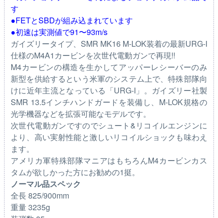
す
●FETとSBDが組み込まれています
●初速は実測値で91〜93m/s
ガイズリータイプ、SMR MK16 M-LOK装着の最新URG-I
仕様のM4A1カービンを次世代電動ガンで再現!!
M4カービンの構造を生かしてアッパーレシーバーのみ
新型を供給するという米軍のシステム上で、特殊部隊向
けに近年主流となっている「URG-I」。ガイズリー社製
SMR 13.5インチハンドガードを装備し、M-LOK規格の
光学機器などを拡張可能なモデルです。
次世代電動ガンですのでシュート&リコイルエンジンに
より、高い実射性能と激しいリコイルショックも味わえ
ます。
アメリカ軍特殊部隊マニアはもちろんM4カービンカス
タムが欲しかった方にお勧めの1挺。
ノーマル品スペック
全長 825/900mm
重量 3235g