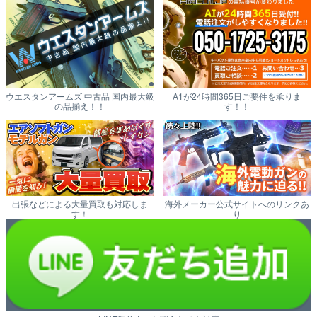
ウエスタンアームズ 中古品 国内最大級
A1が24時間365日ご要件を承りま
の品揃え！！
す！！
出張などによる大量買取も対応しま
海外メーカー公式サイトへのリンクあ
す！
り