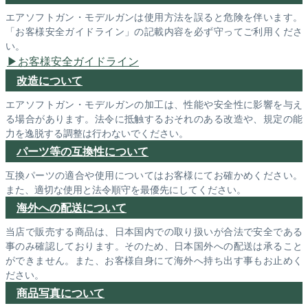
エアソフトガン・モデルガンは使用方法を誤ると危険を伴います。
「お客様安全ガイドライン」の記載内容を必ず守ってご利用くださ
い。
お客様安全ガイドライン
改造について
エアソフトガン・モデルガンの加工は、性能や安全性に影響を与え
る場合があります。法令に抵触するおそれのある改造や、規定の能
力を逸脱する調整は行わないでください。
パーツ等の互換性について
互換パーツの適合や使用についてはお客様にてお確かめください。
また、適切な使用と法令順守を最優先にしてください。
海外への配送について
当店で販売する商品は、日本国内での取り扱いが合法で安全である
事のみ確認しております。そのため、日本国外への配送は承ること
ができません。また、お客様自身にて海外へ持ち出す事もお止めく
ださい。
商品写真について