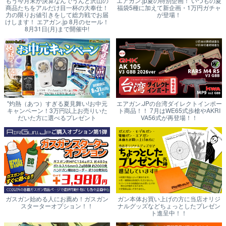
もう今月末が決算なんでうんと沢山の
エアガン.jp夏の特別企画！ いつもの夏
商品たちをアルだけ目一杯の大奉仕！
福袋5種に加えて新企画・1万円ガチャ
力の限りお値引きをして総力戦でお届
が登場！
けします！ エアガン.jp 8月のセール！
8月31日(月)まで開催中!
"灼熱（あつ）すぎる夏見舞い!お中元
エアガン.JPの台湾ダイレクトインポー
キャンペーン！3万円以上お売りいた
ト商品！！ 7月はWE65式歩槍やAKRI
だいた方に選べるプレゼント
VA56式が再登場！！
ガスガン始める人にお薦め！ガスガン
ガン本体お買い上げの方に当店オリジ
スターターオプション！！
ナルグッズなどちょっとしたプレゼン
ト進呈中！！