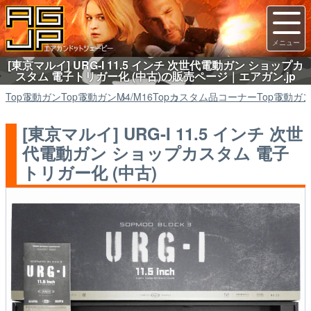
[東京マルイ] URG-I 11.5 インチ 次世代電動ガン ショップカ
スタム 電子トリガー化 (中古)の販売ページ｜エアガン.jp
Top
電動ガン
Top
電動ガン
M4/M16
Top
カスタム品コーナー
Top
電動ガ
[東京マルイ] URG-I 11.5 インチ 次世
代電動ガン ショップカスタム 電子
トリガー化 (中古)