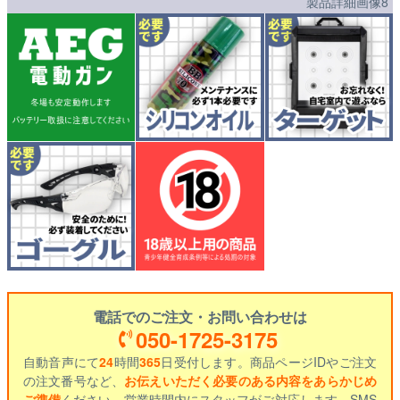
製品詳細画像8
電話でのご注文・お問い合わせは
050-1725-3175
自動音声にて
24
時間
365
日受付します。商品ページIDやご注文
の注文番号など、
お伝えいただく必要のある内容をあらかじめ
ご準備
ください。営業時間内にスタッフがご対応します。SMS