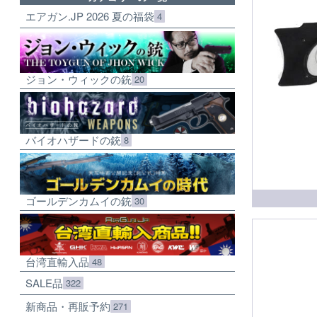
エアガン.JP 2026 夏の福袋
4
ジョン・ウィックの銃
20
バイオハザードの銃
8
ゴールデンカムイの銃
30
台湾直輸入品
48
SALE品
322
新商品・再販予約
271