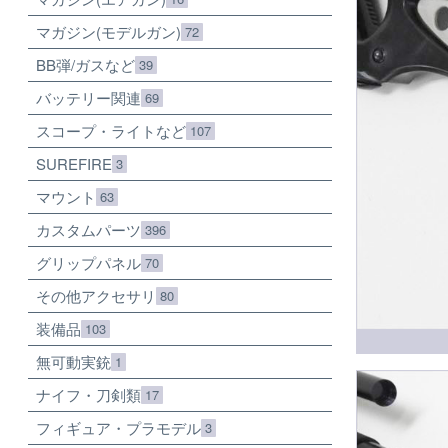
マガジン(モデルガン)
72
BB弾/ガスなど
39
バッテリー関連
69
スコープ・ライトなど
107
SUREFIRE
3
マウント
63
カスタムパーツ
396
グリップパネル
70
その他アクセサリ
80
装備品
103
無可動実銃
1
ナイフ・刀剣類
17
フィギュア・プラモデル
3