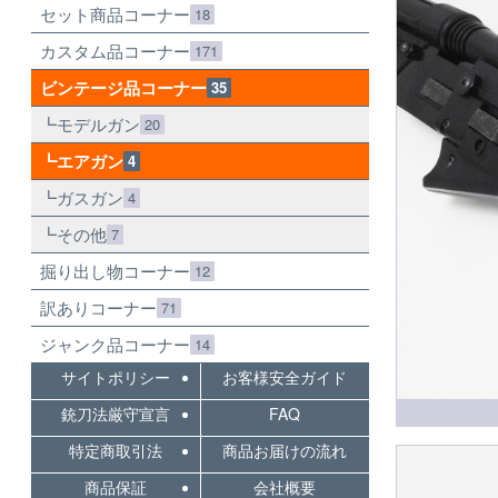
セット商品コーナー
18
カスタム品コーナー
171
ビンテージ品コーナー
35
モデルガン
20
エアガン
4
ガスガン
4
その他
7
掘り出し物コーナー
12
訳ありコーナー
71
ジャンク品コーナー
14
サイトポリシー
お客様安全ガイド
銃刀法厳守宣言
FAQ
特定商取引法
商品お届けの流れ
商品保証
会社概要