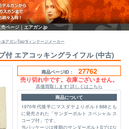
販売ページ｜エアガン.jp
ー
エアガン
Top
ヴィンテージメーカー
プ付 エアコッキングライフル (中古)
27762
商品ページID：
売り切れ中です。在庫ございません。
高価買取します! 詳しくはこちら
商品について
1970年代後半にマスダヤよりボルト888とも
に発売された「サンダーボルト スペシャル ス
コープ付」です。
当パッケージは後期のサンダーボルトSではな