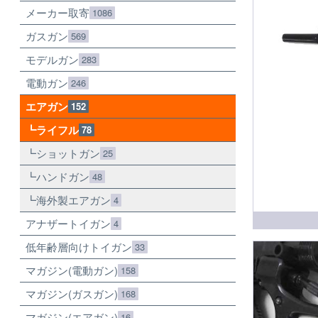
メーカー取寄
1086
ガスガン
569
モデルガン
283
電動ガン
246
エアガン
152
ライフル
78
ショットガン
25
ハンドガン
48
海外製エアガン
4
アナザートイガン
4
低年齢層向けトイガン
33
マガジン(電動ガン)
158
マガジン(ガスガン)
168
マガジン(エアガン)
16