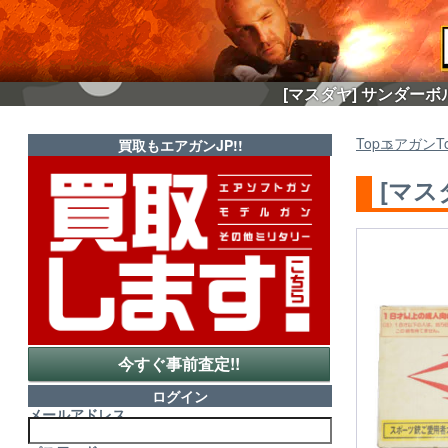
[マスダヤ] サンダーボ
Top
エアガン
T
買取もエアガンJP!!
[マス
今すぐ事前査定!!
ログイン
メールアドレス