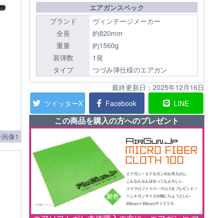
エアガンスペック
ブランド
ヴィンテージメーカー
全長
約820mm
重量
約1560g
装弾数
1発
タイプ
つづみ弾仕様のエアガン
最終更新日：
2025年12月16日
ツイッターX
Facebook
LINE
この商品を購入の方へのプレゼント
画像1