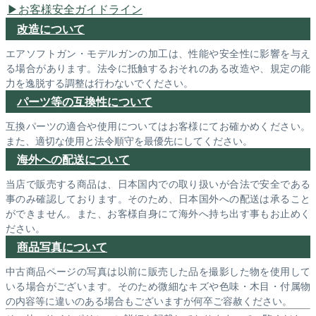
お客様安全ガイドライン
改造について
エアソフトガン・モデルガンの加工は、性能や安全性に影響を与え
る場合があります。法令に抵触するおそれのある改造や、規定の能
力を逸脱する調整は行わないでください。
パーツ等の互換性について
互換パーツの適合や使用についてはお客様にてお確かめください。
また、適切な使用と法令順守を最優先にしてください。
海外への配送について
当店で販売する商品は、日本国内での取り扱いが合法で安全である
事のみ確認しております。そのため、日本国外への配送は承ること
ができません。また、お客様自身にて海外へ持ち出す事もお止めく
ださい。
商品写真について
中古商品ページの写真は以前に販売した品を撮影した物を使用して
いる場合がございます。そのため微細なキズや色味・木目・付属物
の内容等に違いのある場合もございますが何卒ご容赦ください。