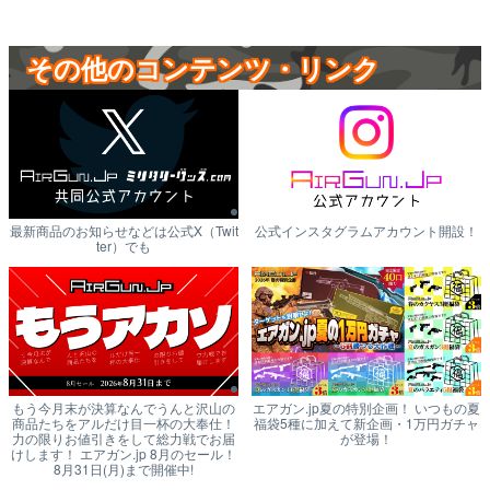
その他のコンテンツ・リンク
最新商品のお知らせなどは公式X（Twit
公式インスタグラムアカウント開設！
ter）でも
もう今月末が決算なんでうんと沢山の
エアガン.jp夏の特別企画！ いつもの夏
商品たちをアルだけ目一杯の大奉仕！
福袋5種に加えて新企画・1万円ガチャ
力の限りお値引きをして総力戦でお届
が登場！
けします！ エアガン.jp 8月のセール！
8月31日(月)まで開催中!