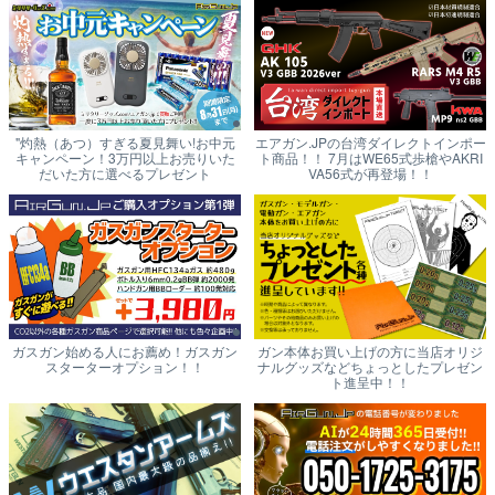
"灼熱（あつ）すぎる夏見舞い!お中元
エアガン.JPの台湾ダイレクトインポー
キャンペーン！3万円以上お売りいた
ト商品！！ 7月はWE65式歩槍やAKRI
だいた方に選べるプレゼント
VA56式が再登場！！
ガスガン始める人にお薦め！ガスガン
ガン本体お買い上げの方に当店オリジ
スターターオプション！！
ナルグッズなどちょっとしたプレゼン
ト進呈中！！