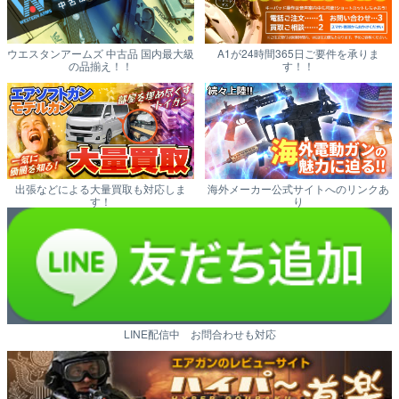
ウエスタンアームズ 中古品 国内最大級
A1が24時間365日ご要件を承りま
の品揃え！！
す！！
出張などによる大量買取も対応しま
海外メーカー公式サイトへのリンクあ
す！
り
LINE配信中 お問合わせも対応