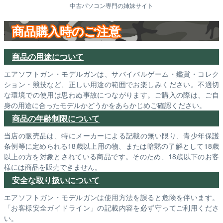
中古パソコン専門の姉妹サイト
商品購入時のご注意
商品の用途について
エアソフトガン・モデルガンは、サバイバルゲーム・鑑賞・コレク
ション・競技など、正しい用途の範囲でお楽しみください。不適切
な環境での使用は思わぬ事故につながります。ご購入の際は、ご自
身の用途に合ったモデルかどうかをあらかじめご確認ください。
商品の年齢制限について
当店の販売品は、特にメーカーによる記載の無い限り、青少年保護
条例等に定められる18歳以上用の物、または暗黙の了解として18歳
以上の方を対象とされている商品です。そのため、18歳以下のお客
様には商品を販売できません。
安全な取り扱いについて
エアソフトガン・モデルガンは使用方法を誤ると危険を伴います。
「お客様安全ガイドライン」の記載内容を必ず守ってご利用くださ
い。