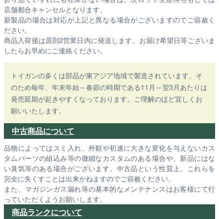
店舗都合キャンセルとなります。
新製品の場合は対応が上記と異なる場合がございますのでご容赦く
ださい。
商品入荷後は原則2営業日内に発送します。お届け希望日等ございま
したらお早めにご連絡ください。
トイガンの多くは部品が東アジア地域で製造されています。そ
のため毎年、年末年始～春節の時期である11月～翌3月あたりは
発売延期が起きやすくなっております。ご理解のほど宜しくお
願いいたします。
中古商品について
品物によってはスミ入れ、外観や初速に大きな変化を与えないカス
タムパーツの組込み等の微細なカスタムのある場合や、新品にはな
い臭気等のある場合がございます。中古品という性質上、これらを
完全に失くすことは出来かねますのでご容赦ください。
また、マガジンガス漏れ等の基本的なメンテナンスはお客様にて行
っていただくようお願いします。
商品ランクについて