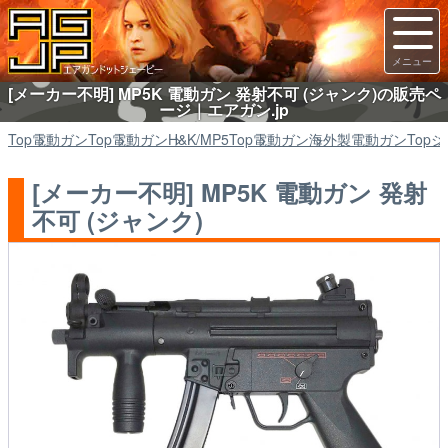
[メーカー不明] MP5K 電動ガン 発射不可 (ジャンク)の販売ペ
ージ｜エアガン.jp
Top
電動ガン
Top
電動ガン
H&K/MP5
Top
電動ガン
海外製電動ガン
Top
ジ
[メーカー不明] MP5K 電動ガン 発射
不可 (ジャンク)