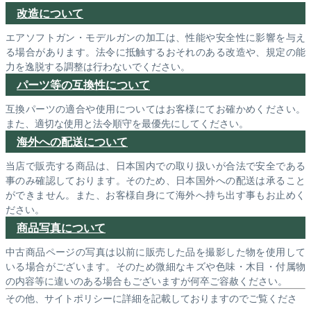
改造について
エアソフトガン・モデルガンの加工は、性能や安全性に影響を与え
る場合があります。法令に抵触するおそれのある改造や、規定の能
力を逸脱する調整は行わないでください。
パーツ等の互換性について
互換パーツの適合や使用についてはお客様にてお確かめください。
また、適切な使用と法令順守を最優先にしてください。
海外への配送について
当店で販売する商品は、日本国内での取り扱いが合法で安全である
事のみ確認しております。そのため、日本国外への配送は承ること
ができません。また、お客様自身にて海外へ持ち出す事もお止めく
ださい。
商品写真について
中古商品ページの写真は以前に販売した品を撮影した物を使用して
いる場合がございます。そのため微細なキズや色味・木目・付属物
の内容等に違いのある場合もございますが何卒ご容赦ください。
その他、サイトポリシーに詳細を記載しておりますのでご覧くださ