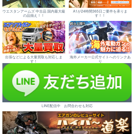
ウエスタンアームズ 中古品 国内最大級
A1が24時間365日ご要件を承りま
の品揃え！！
す！！
出張などによる大量買取も対応しま
海外メーカー公式サイトへのリンクあ
す！
り
LINE配信中 お問合わせも対応