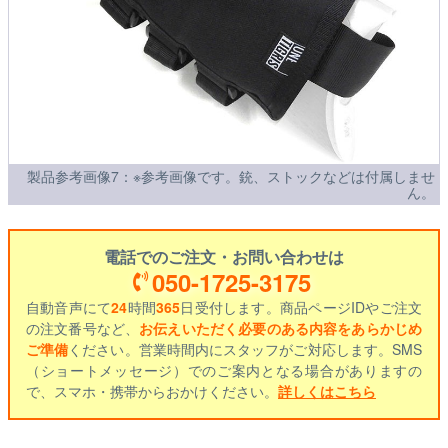
製品参考画像7：※参考画像です。銃、ストックなどは付属しませ
ん。
電話でのご注文・お問い合わせは
050-1725-3175
自動音声にて
24
時間
365
日受付します。商品ページIDやご注文
の注文番号など、
お伝えいただく必要のある内容をあらかじめ
ご準備
ください。営業時間内にスタッフがご対応します。SMS
（ショートメッセージ）でのご案内となる場合がありますの
で、スマホ・携帯からおかけください。
詳しくはこちら