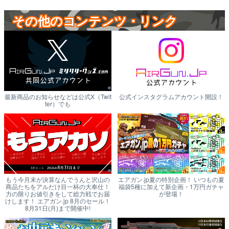
その他のコンテンツ・リンク
最新商品のお知らせなどは公式X（Twit
公式インスタグラムアカウント開設！
ter）でも
もう今月末が決算なんでうんと沢山の
エアガン.jp夏の特別企画！ いつもの夏
商品たちをアルだけ目一杯の大奉仕！
福袋5種に加えて新企画・1万円ガチャ
力の限りお値引きをして総力戦でお届
が登場！
けします！ エアガン.jp 8月のセール！
8月31日(月)まで開催中!