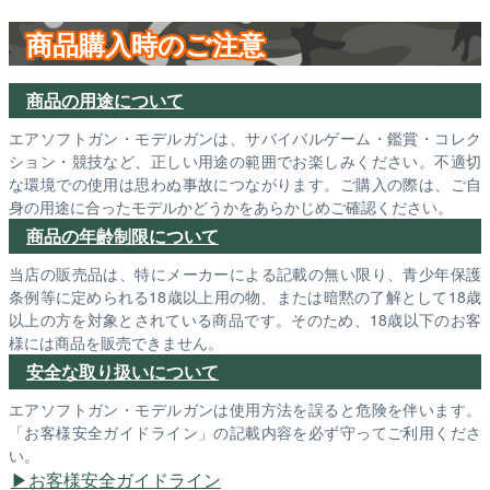
商品購入時のご注意
商品の用途について
エアソフトガン・モデルガンは、サバイバルゲーム・鑑賞・コレク
ション・競技など、正しい用途の範囲でお楽しみください。不適切
な環境での使用は思わぬ事故につながります。ご購入の際は、ご自
身の用途に合ったモデルかどうかをあらかじめご確認ください。
商品の年齢制限について
当店の販売品は、特にメーカーによる記載の無い限り、青少年保護
条例等に定められる18歳以上用の物、または暗黙の了解として18歳
以上の方を対象とされている商品です。そのため、18歳以下のお客
様には商品を販売できません。
安全な取り扱いについて
エアソフトガン・モデルガンは使用方法を誤ると危険を伴います。
「お客様安全ガイドライン」の記載内容を必ず守ってご利用くださ
い。
お客様安全ガイドライン