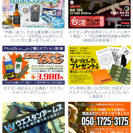
"灼熱（あつ）すぎる夏見舞い!お中元
エアガン.JPの台湾ダイレクトインポー
キャンペーン！3万円以上お売りいた
ト商品！！ 7月はWE65式歩槍やAKRI
だいた方に選べるプレゼント
VA56式が再登場！！
ガスガン始める人にお薦め！ガスガン
ガン本体お買い上げの方に当店オリジ
スターターオプション！！
ナルグッズなどちょっとしたプレゼン
ト進呈中！！