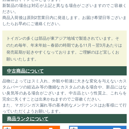
新製品の場合は対応が上記と異なる場合がございますのでご容赦く
ださい。
商品入荷後は原則2営業日内に発送します。お届け希望日等ございま
したらお早めにご連絡ください。
トイガンの多くは部品が東アジア地域で製造されています。そ
のため毎年、年末年始～春節の時期である11月～翌3月あたりは
発売延期が起きやすくなっております。ご理解のほど宜しくお
願いいたします。
中古商品について
品物によってはスミ入れ、外観や初速に大きな変化を与えないカス
タムパーツの組込み等の微細なカスタムのある場合や、新品にはな
い臭気等のある場合がございます。中古品という性質上、これらを
完全に失くすことは出来かねますのでご容赦ください。
また、マガジンガス漏れ等の基本的なメンテナンスはお客様にて行
っていただくようお願いします。
商品ランクについて