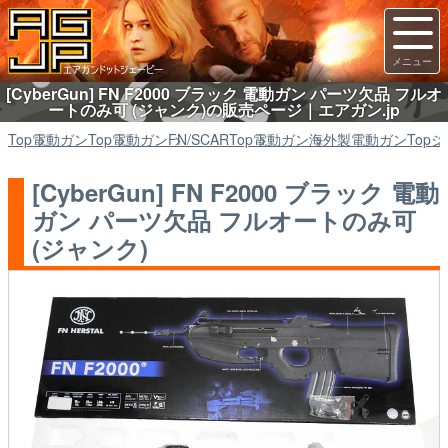
[CyberGun] FN F2000 ブラック 電動ガン パーツ欠品 フルオ
ートのみ可 (ジャンク)の販売ページ｜エアガン.jp
Top
電動ガン
Top
電動ガン
FN/SCAR
Top
電動ガン
海外製電動ガン
Top
ジ
[CyberGun] FN F2000 ブラック 電動
ガン パーツ欠品 フルオートのみ可
(ジャンク)