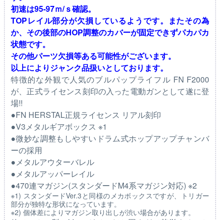
初速は95-97ｍ/ｓ確認。
TOPレイル部分が欠損しているようです。またその為
か、その後部のHOP調整のカバーが固定できずパカパカ
状態です。
その他パーツ欠損等ある可能性がございます。
以上によりジャンク品扱いとしております。
特徴的な外観で人気のブルパップライフル FN F2000
が、正式ライセンス刻印の入った電動ガンとして遂に登
場!!
●FN HERSTAL正規ライセンス リアル刻印
●V3メタルギアボックス ※1
●微妙な調整もしやすいドラム式ホップアップチャンバ
ーの採用
●メタルアウターバレル
●メタルアッパーレイル
●470連マガジン(スタンダードM4系マガジン対応) ※2
※1) スタンダードVer.3と同様のメカボックスですが、トリガー
部分が独特な形状になっています。
※2) 個体差によりマガジン取り出しが渋い場合があります。