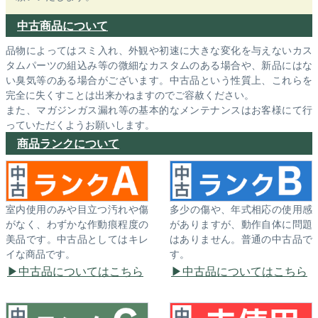
中古商品について
品物によってはスミ入れ、外観や初速に大きな変化を与えないカス
タムパーツの組込み等の微細なカスタムのある場合や、新品にはな
い臭気等のある場合がございます。中古品という性質上、これらを
完全に失くすことは出来かねますのでご容赦ください。
また、マガジンガス漏れ等の基本的なメンテナンスはお客様にて行
っていただくようお願いします。
商品ランクについて
室内使用のみや目立つ汚れや傷
多少の傷や、年式相応の使用感
がなく、わずかな作動痕程度の
がありますが、動作自体に問題
美品です。中古品としてはキレ
はありません。普通の中古品で
イな商品です。
す。
中古品についてはこちら
中古品についてはこちら