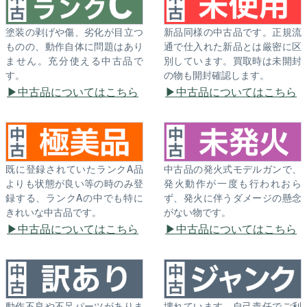
塗装の剥げや傷、劣化が目立つ
新品同様の中古品です。正規流
ものの、動作自体に問題はあり
通で仕入れた新品とは厳密に区
ません。充分使える中古品で
別しています。買取時は未開封
す。
の物も開封確認します。
中古品についてはこちら
中古品についてはこちら
既に登録されていたランクA品
中古品の発火式モデルガンで、
よりも状態が良い等の時のみ登
発火動作が一度も行われおら
録する、ランクAの中でも特に
ず、発火に伴うダメージの懸念
きれいな中古品です。
がない物です。
中古品についてはこちら
中古品についてはこちら
動作不良や不足パーツがありま
壊れています。自己責任でご利