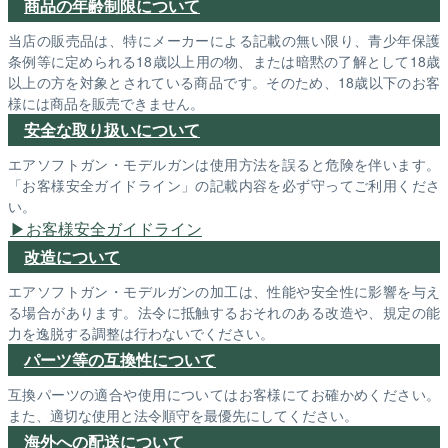
商品の年齢制限について
当店の販売品は、特にメーカーによる記載の無い限り、青少年保護
条例等に定められる18歳以上用の物、または暗黙の了解として18歳
以上の方を対象とされている商品です。そのため、18歳以下のお客
様には商品を販売できません。
安全な取り扱いについて
エアソフトガン・モデルガンは使用方法を誤ると危険を伴います。
「お客様安全ガイドライン」の記載内容を必ず守ってご利用くださ
い。
お客様安全ガイドライン
改造について
エアソフトガン・モデルガンの加工は、性能や安全性に影響を与え
る場合があります。法令に抵触するおそれのある改造や、規定の能
力を逸脱する調整は行わないでください。
パーツ等の互換性について
互換パーツの適合や使用についてはお客様にてお確かめください。
また、適切な使用と法令順守を最優先にしてください。
海外への配送について