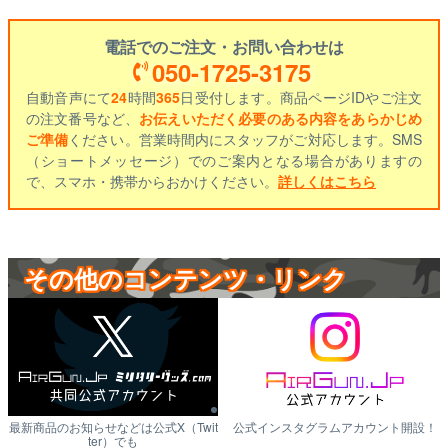
電話でのご注文・お問い合わせは
050-1725-3175
自動音声にて
24
時間
365
日受付します。商品ページIDやご注文
の注文番号など、
お伝えいただく必要のある内容をあらかじめ
ご準備
ください。営業時間内にスタッフがご対応します。SMS
（ショートメッセージ）でのご案内となる場合がありますの
で、スマホ・携帯からおかけください。
詳しくはこちら
その他のコンテンツ・リンク
最新商品のお知らせなどは公式X（Twit
公式インスタグラムアカウント開設！
ter）でも