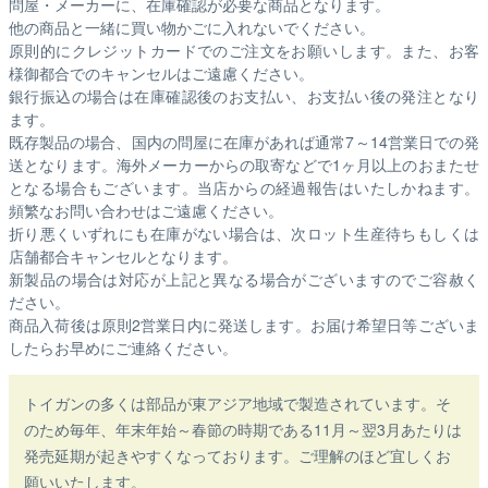
問屋・メーカーに、在庫確認が必要な商品となります。
他の商品と一緒に買い物かごに入れないでください。
原則的にクレジットカードでのご注文をお願いします。また、お客
様御都合でのキャンセルはご遠慮ください。
銀行振込の場合は在庫確認後のお支払い、お支払い後の発注となり
ます。
既存製品の場合、国内の問屋に在庫があれば通常7～14営業日での発
送となります。海外メーカーからの取寄などで1ヶ月以上のおまたせ
となる場合もございます。
当店からの経過報告はいたしかねます。
頻繁なお問い合わせはご遠慮ください。
折り悪くいずれにも在庫がない場合は、次ロット生産待ちもしくは
店舗都合キャンセルとなります。
新製品の場合は対応が上記と異なる場合がございますのでご容赦く
ださい。
商品入荷後は原則2営業日内に発送します。お届け希望日等ございま
したらお早めにご連絡ください。
トイガンの多くは部品が東アジア地域で製造されています。そ
のため毎年、年末年始～春節の時期である11月～翌3月あたりは
発売延期が起きやすくなっております。ご理解のほど宜しくお
願いいたします。