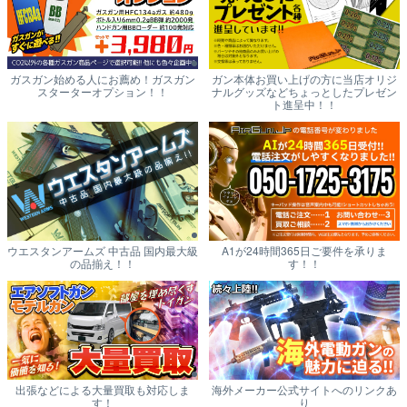
ガスガン始める人にお薦め！ガスガン
ガン本体お買い上げの方に当店オリジ
スターターオプション！！
ナルグッズなどちょっとしたプレゼン
ト進呈中！！
ウエスタンアームズ 中古品 国内最大級
A1が24時間365日ご要件を承りま
の品揃え！！
す！！
出張などによる大量買取も対応しま
海外メーカー公式サイトへのリンクあ
す！
り