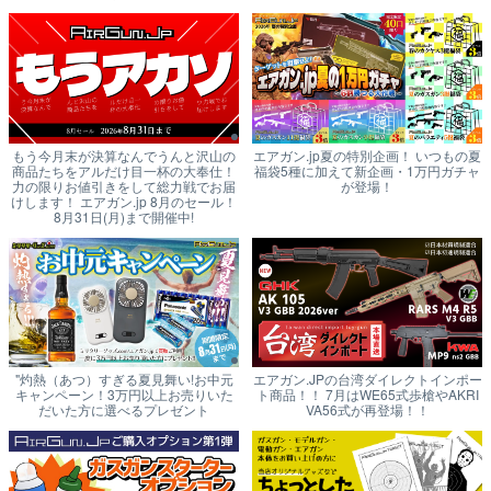
もう今月末が決算なんでうんと沢山の
エアガン.jp夏の特別企画！ いつもの夏
商品たちをアルだけ目一杯の大奉仕！
福袋5種に加えて新企画・1万円ガチャ
力の限りお値引きをして総力戦でお届
が登場！
けします！ エアガン.jp 8月のセール！
8月31日(月)まで開催中!
"灼熱（あつ）すぎる夏見舞い!お中元
エアガン.JPの台湾ダイレクトインポー
キャンペーン！3万円以上お売りいた
ト商品！！ 7月はWE65式歩槍やAKRI
だいた方に選べるプレゼント
VA56式が再登場！！