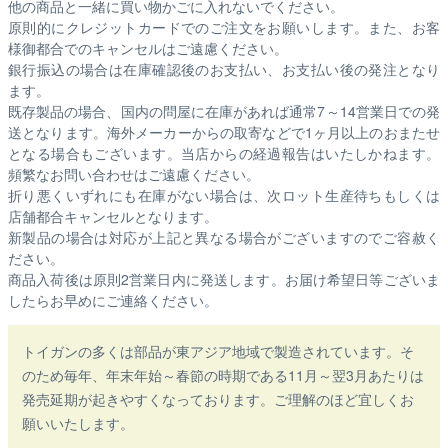
他の商品と一緒に買い物かごに入れないでください。
原則的にクレジットカードでのご注文をお願いします。また、お客
様御都合でのキャンセルはご遠慮ください。
銀行振込の場合は在庫確認後のお支払い、お支払い後の発注となり
ます。
既存製品の場合、国内の問屋に在庫があれば通常7～14営業日での発
送となります。海外メーカーからの取寄などで1ヶ月以上のおまたせ
となる場合もございます。
当店からの経過報告はいたしかねます。
頻繁なお問い合わせはご遠慮ください。
折り悪くいずれにも在庫がない場合は、次ロット生産待ちもしくは
店舗都合キャンセルとなります。
新製品の場合は対応が上記と異なる場合がございますのでご容赦く
ださい。
商品入荷後は原則2営業日内に発送します。お届け希望日等ございま
したらお早めにご連絡ください。
トイガンの多くは部品が東アジア地域で製造されています。そ
のため毎年、年末年始～春節の時期である11月～翌3月あたりは
発売延期が起きやすくなっております。ご理解のほど宜しくお
願いいたします。