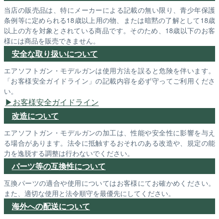
当店の販売品は、特にメーカーによる記載の無い限り、青少年保護
条例等に定められる18歳以上用の物、または暗黙の了解として18歳
以上の方を対象とされている商品です。そのため、18歳以下のお客
様には商品を販売できません。
安全な取り扱いについて
エアソフトガン・モデルガンは使用方法を誤ると危険を伴います。
「お客様安全ガイドライン」の記載内容を必ず守ってご利用くださ
い。
お客様安全ガイドライン
改造について
エアソフトガン・モデルガンの加工は、性能や安全性に影響を与え
る場合があります。法令に抵触するおそれのある改造や、規定の能
力を逸脱する調整は行わないでください。
パーツ等の互換性について
互換パーツの適合や使用についてはお客様にてお確かめください。
また、適切な使用と法令順守を最優先にしてください。
海外への配送について