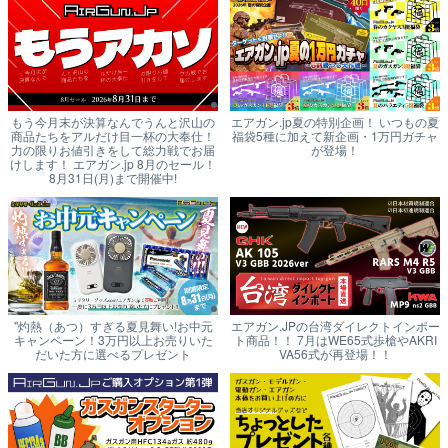
もう今月末が決算なんでうんと沢山の
エアガン.jp夏の特別企画！ いつもの夏
商品たちをアルだけ目一杯の大奉仕！
福袋5種に加えて新企画・1万円ガチャ
力の限りお値引きをして総力戦でお届
が登場！
けします！ エアガン.jp 8月のセール！
8月31日(月)まで開催中!
"灼熱（あつ）すぎる夏見舞い!お中元
エアガン.JPの台湾ダイレクトインポー
キャンペーン！3万円以上お売りいた
ト商品！！ 7月はWE65式歩槍やAKRI
だいた方に選べるプレゼント
VA56式が再登場！！