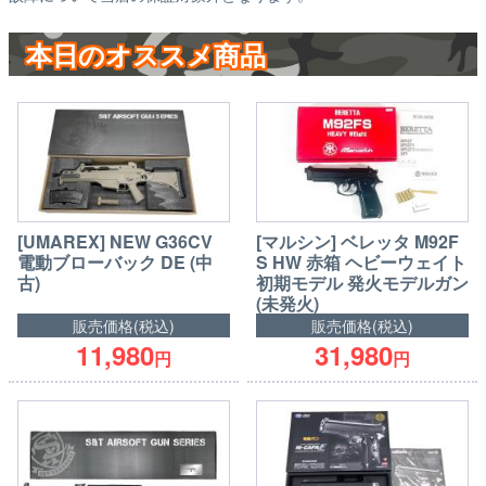
本日のオススメ商品
[UMAREX] NEW G36CV
[マルシン] ベレッタ M92F
電動ブローバック DE (中
S HW 赤箱 ヘビーウェイト
古)
初期モデル 発火モデルガン
(未発火)
販売価格(税込)
販売価格(税込)
11,980
31,980
円
円