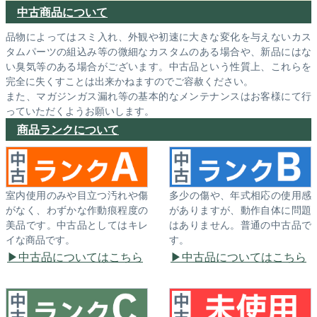
中古商品について
品物によってはスミ入れ、外観や初速に大きな変化を与えないカス
タムパーツの組込み等の微細なカスタムのある場合や、新品にはな
い臭気等のある場合がございます。中古品という性質上、これらを
完全に失くすことは出来かねますのでご容赦ください。
また、マガジンガス漏れ等の基本的なメンテナンスはお客様にて行
っていただくようお願いします。
商品ランクについて
室内使用のみや目立つ汚れや傷
多少の傷や、年式相応の使用感
がなく、わずかな作動痕程度の
がありますが、動作自体に問題
美品です。中古品としてはキレ
はありません。普通の中古品で
イな商品です。
す。
中古品についてはこちら
中古品についてはこちら