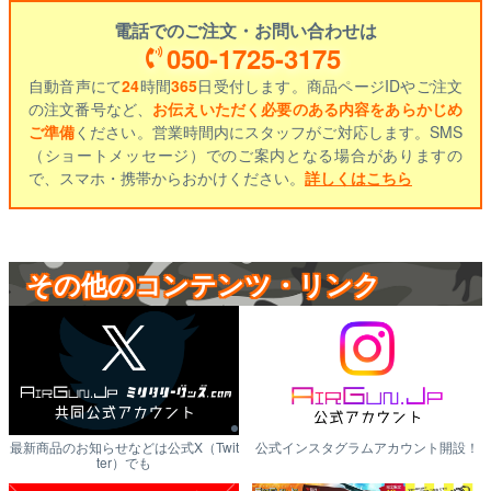
電話でのご注文・お問い合わせは
050-1725-3175
自動音声にて
24
時間
365
日受付します。商品ページIDやご注文
の注文番号など、
お伝えいただく必要のある内容をあらかじめ
ご準備
ください。営業時間内にスタッフがご対応します。SMS
（ショートメッセージ）でのご案内となる場合がありますの
で、スマホ・携帯からおかけください。
詳しくはこちら
その他のコンテンツ・リンク
最新商品のお知らせなどは公式X（Twit
公式インスタグラムアカウント開設！
ter）でも