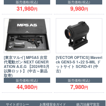
販売価格(税込)
販売価格(税込)
31,980
9,980
円
円
[東京マルイ] MP5A5 次世
[VECTOR OPTICS] Maveri
代電動ガン NEXT GENER
ck GEN3-S 1×22 S-MIL ド
ATION A.E.G 【2024年5月
ットサイト SCRD-41 (中
以降ロット】 (中古～新品
古)
取寄)
販売価格(税込)
販売価格(税込)
44,980
7,980
円
円
サイトポリシー
お客様安全ガイド
銃刀法厳守宣言