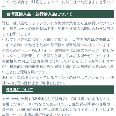
っていた場合はご対応しますので、お知らせいただきますと幸いで
す。
台湾直輸入品・並行輸入品について
弊社（株式会社ワットファン）が海外の業者より直接買い付けてい
る、独自ルートの海外製品です。初期不良等のお問い合わせは当店
までお願いします。
少しでもお客様にお安くお届けするため、日本国内のBB弾発射エネ
ルギー規制に合わせるための最低限の減速処理のみ行っています。
そのためメーカーWEBサイト・説明書等に記載のスペック・他社が
カスタムして販売している商品と著しく異なる場合がございます。
発射性能の向上等はお客様にて行っていただくようお願いします
が、根本的に国内市場向け製品同等を望むのは無理のある場合も多
いことにご理解を願います。
他社が正規代理店となっているブランドの商品もございますが、他
社へのお問い合わせはご遠慮ください。
BB弾について
メーカーが推奨するBB弾もしくは当店にて取り扱いのあるものをご
使用ください。100均などで売られている低品質のBB弾の使用や一
度発射したBB弾の再利用等は故障の原因になります。これらによる
故障について当店の保証対象外となります。