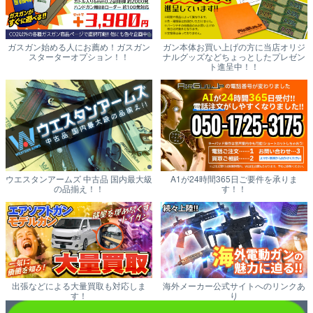
ガスガン始める人にお薦め！ガスガン
ガン本体お買い上げの方に当店オリジ
スターターオプション！！
ナルグッズなどちょっとしたプレゼン
ト進呈中！！
ウエスタンアームズ 中古品 国内最大級
A1が24時間365日ご要件を承りま
の品揃え！！
す！！
出張などによる大量買取も対応しま
海外メーカー公式サイトへのリンクあ
す！
り