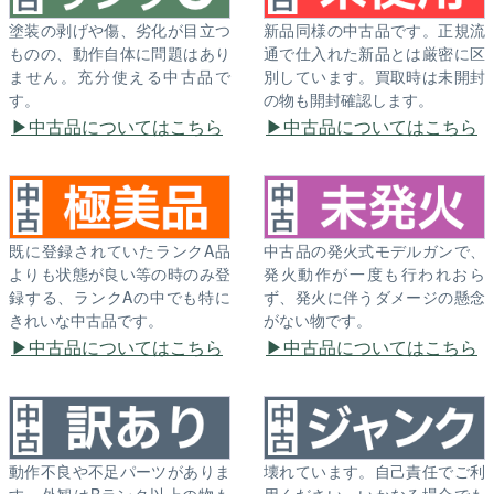
塗装の剥げや傷、劣化が目立つ
新品同様の中古品です。正規流
ものの、動作自体に問題はあり
通で仕入れた新品とは厳密に区
ません。充分使える中古品で
別しています。買取時は未開封
す。
の物も開封確認します。
中古品についてはこちら
中古品についてはこちら
既に登録されていたランクA品
中古品の発火式モデルガンで、
よりも状態が良い等の時のみ登
発火動作が一度も行われおら
録する、ランクAの中でも特に
ず、発火に伴うダメージの懸念
きれいな中古品です。
がない物です。
中古品についてはこちら
中古品についてはこちら
動作不良や不足パーツがありま
壊れています。自己責任でご利
す。外観はBランク以上の物も
用ください。いかなる場合でも