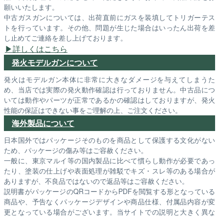
願いいたします。
中古ガスガンについては、出荷直前にガスを装填してトリガーテス
トを行っています。その他、問題が生じた場合はいったん出荷を差
し止めてご連絡を差し上げております。
詳しくはこちら
発火モデルガンについて
発火はモデルガン本体に非常に大きなダメージを与えてしまうた
め、当店では実際の発火動作確認は行っておりません。中古品につ
いては動作やパーツが正常であるかの確認はしておりますが、発火
性能の保証はできない事をご理解の上、ご注文ください。
海外製品について
日本国外ではパッケージそのものを商品として保護する文化がない
ため、パッケージの傷み等はご容赦ください。
一般に、東京マルイ等の国内製品に比べて慣らし動作が必要であっ
たり、塗装の仕上げや表面処理が雑駁でキズ・スレ等のある場合が
ありますが、不良品ではないので返品等はご容赦ください。
説明書がパッケージのQRコードからPDFを閲覧する形となっている
商品や、予告なくパッケージデザインや商品仕様、付属品内容が変
更となっている場合がございます。当サイトでの説明と大きく異な