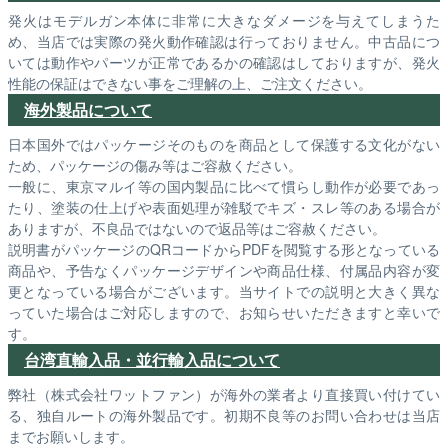
発火はモデルガン本体に非常に大きなダメージを与えてしまうた
め、当店では実際の発火動作確認は行っておりません。中古品につ
いては動作やパーツが正常であるかの確認はしておりますが、発火
性能の保証はできない事をご理解の上、ご注文ください。
海外製品について
日本国外ではパッケージそのものを商品として保護する文化がない
ため、パッケージの傷み等はご容赦ください。
一般に、東京マルイ等の国内製品に比べて慣らし動作が必要であっ
たり、塗装の仕上げや表面処理が雑駁でキズ・スレ等のある場合が
ありますが、不良品ではないので返品等はご容赦ください。
説明書がパッケージのQRコードからPDFを閲覧する形となっている
商品や、予告なくパッケージデザインや商品仕様、付属品内容が変
更となっている場合がございます。当サイトでの説明と大きく異な
っていた場合はご対応しますので、お知らせいただきますと幸いで
す。
台湾直輸入品・並行輸入品について
弊社（株式会社ワットファン）が海外の業者より直接買い付けてい
る、独自ルートの海外製品です。初期不良等のお問い合わせは当店
までお願いします。