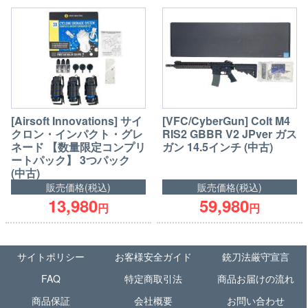
[Airsoft Innovations] サイ
[VFC/CyberGun] Colt M4
クロン・インパクト・グレ
RIS2 GBBR V2 JPver ガス
ネード 【数量限定コンプリ
ガン 14.5インチ (中古)
ートパック】 3つパック
(中古)
販売価格(税込)
販売価格(税込)
13,980
59,980
円
円
サイトポリシー
お客様安全ガイド
銃刀法厳守宣言
FAQ
特定商取引法
商品お届けの流れ
商品保証
会社概要
お問い合わせ