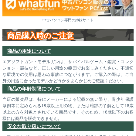
中古パソコン専門の姉妹サイト
商品購入時のご注意
商品の用途について
エアソフトガン・モデルガンは、サバイバルゲーム・鑑賞・コレク
ション・競技など、正しい用途の範囲でお楽しみください。不適切
な環境での使用は思わぬ事故につながります。ご購入の際は、ご自
身の用途に合ったモデルかどうかをあらかじめご確認ください。
商品の年齢制限について
当店の販売品は、特にメーカーによる記載の無い限り、青少年保護
条例等に定められる18歳以上用の物、または暗黙の了解として18歳
以上の方を対象とされている商品です。そのため、18歳以下のお客
様には商品を販売できません。
安全な取り扱いについて