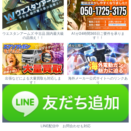
ウエスタンアームズ 中古品 国内最大級
A1が24時間365日ご要件を承りま
の品揃え！！
す！！
出張などによる大量買取も対応しま
海外メーカー公式サイトへのリンクあ
す！
り
LINE配信中 お問合わせも対応