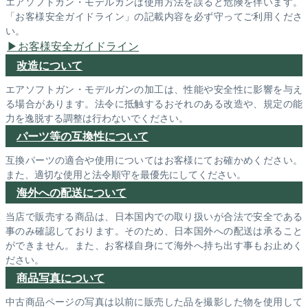
エアソフトガン・モデルガンは使用方法を誤ると危険を伴います。
「お客様安全ガイドライン」の記載内容を必ず守ってご利用くださ
い。
お客様安全ガイドライン
改造について
エアソフトガン・モデルガンの加工は、性能や安全性に影響を与え
る場合があります。法令に抵触するおそれのある改造や、規定の能
力を逸脱する調整は行わないでください。
パーツ等の互換性について
互換パーツの適合や使用についてはお客様にてお確かめください。
また、適切な使用と法令順守を最優先にしてください。
海外への配送について
当店で販売する商品は、日本国内での取り扱いが合法で安全である
事のみ確認しております。そのため、日本国外への配送は承ること
ができません。また、お客様自身にて海外へ持ち出す事もお止めく
ださい。
商品写真について
中古商品ページの写真は以前に販売した品を撮影した物を使用して