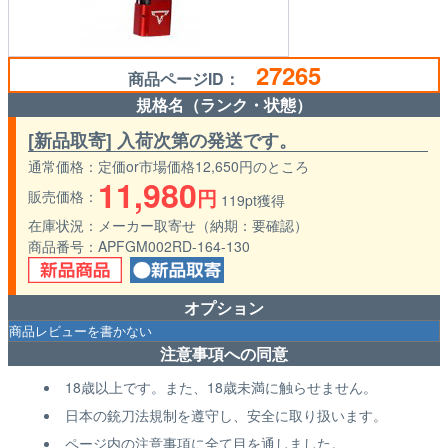
27265
商品ページID：
規格名（ランク・状態）
[新品取寄] 入荷次第の発送です。
通常価格
定価or市場価格12,650円のところ
11,980
円
販売価格
119pt獲得
在庫状況
メーカー取寄せ（納期：要確認）
商品番号
APFGM002RD-164-130
オプション
注意事項への同意
18歳以上です。また、18歳未満に触らせません。
日本の銃刀法規制を遵守し、安全に取り扱います。
ページ内の注意事項に全て目を通しました。