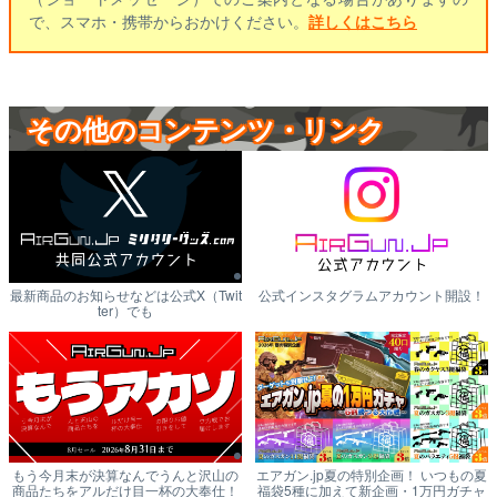
で、スマホ・携帯からおかけください。
詳しくはこちら
その他のコンテンツ・リンク
最新商品のお知らせなどは公式X（Twit
公式インスタグラムアカウント開設！
ter）でも
もう今月末が決算なんでうんと沢山の
エアガン.jp夏の特別企画！ いつもの夏
商品たちをアルだけ目一杯の大奉仕！
福袋5種に加えて新企画・1万円ガチャ