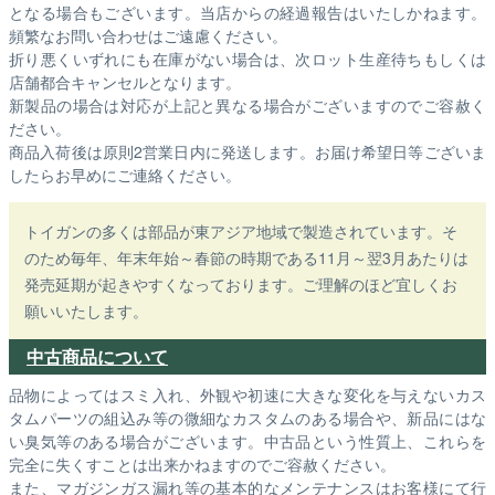
となる場合もございます。
当店からの経過報告はいたしかねます。
頻繁なお問い合わせはご遠慮ください。
折り悪くいずれにも在庫がない場合は、次ロット生産待ちもしくは
店舗都合キャンセルとなります。
新製品の場合は対応が上記と異なる場合がございますのでご容赦く
ださい。
商品入荷後は原則2営業日内に発送します。お届け希望日等ございま
したらお早めにご連絡ください。
トイガンの多くは部品が東アジア地域で製造されています。そ
のため毎年、年末年始～春節の時期である11月～翌3月あたりは
発売延期が起きやすくなっております。ご理解のほど宜しくお
願いいたします。
中古商品について
品物によってはスミ入れ、外観や初速に大きな変化を与えないカス
タムパーツの組込み等の微細なカスタムのある場合や、新品にはな
い臭気等のある場合がございます。中古品という性質上、これらを
完全に失くすことは出来かねますのでご容赦ください。
また、マガジンガス漏れ等の基本的なメンテナンスはお客様にて行