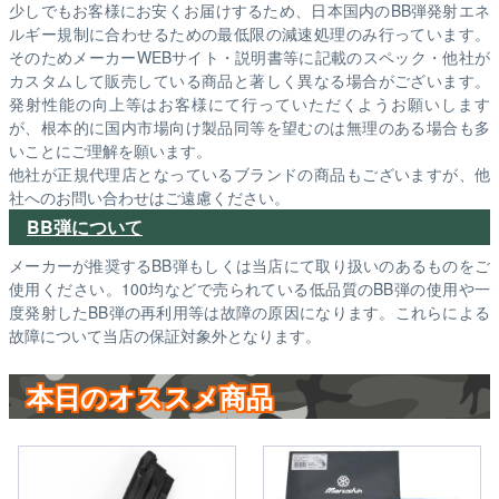
少しでもお客様にお安くお届けするため、日本国内のBB弾発射エネ
ルギー規制に合わせるための最低限の減速処理のみ行っています。
そのためメーカーWEBサイト・説明書等に記載のスペック・他社が
カスタムして販売している商品と著しく異なる場合がございます。
発射性能の向上等はお客様にて行っていただくようお願いします
が、根本的に国内市場向け製品同等を望むのは無理のある場合も多
いことにご理解を願います。
他社が正規代理店となっているブランドの商品もございますが、他
社へのお問い合わせはご遠慮ください。
BB弾について
メーカーが推奨するBB弾もしくは当店にて取り扱いのあるものをご
使用ください。100均などで売られている低品質のBB弾の使用や一
度発射したBB弾の再利用等は故障の原因になります。これらによる
故障について当店の保証対象外となります。
本日のオススメ商品