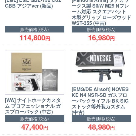
GBB アジアver (新品)
ークス製 S&W M29 Nフレ
ーム対応 スクエアバット
木製グリップ ローズウッド
WST-355 (中古)
販売価格(税込)
販売価格(税込)
114,800
16,980
円
円
[EMG/DE Airsoft] NOVES
KE N4 NSR-SD ガスブロ
[WA] ナイトホークカスタ
ーバックライフル BK SIG
ム プロフェッショナル ガ
ストック等外装カスタム
スブローバック (中古)
(中古)
販売価格(税込)
販売価格(税込)
47,400
48,980
円
円