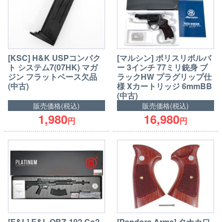
[KSC] H&K USPコンパク
[マルシン] ポリスリボルバ
ト システム7(07HK) マガ
ー 3インチ 77ミリ銃身 ブ
ジン フラットベース欠品
ラックHW プラグリップ仕
(中古)
様 Xカートリッジ 6mmBB
(中古)
販売価格(税込)
販売価格(税込)
1,980
16,980
円
円
[E&L] E&L QBZ-192 Co2
[Pandora Arms] タナカワ