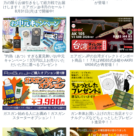
力の限りお値引きをして総力戦でお届
が登場！
けします！ エアガン.jp 8月のセール！
8月31日(月)まで開催中!
"灼熱（あつ）すぎる夏見舞い!お中元
エアガン.JPの台湾ダイレクトインポー
キャンペーン！3万円以上お売りいた
ト商品！！ 7月はWE65式歩槍やAKRI
だいた方に選べるプレゼント
VA56式が再登場！！
ガスガン始める人にお薦め！ガスガン
ガン本体お買い上げの方に当店オリジ
スターターオプション！！
ナルグッズなどちょっとしたプレゼン
ト進呈中！！