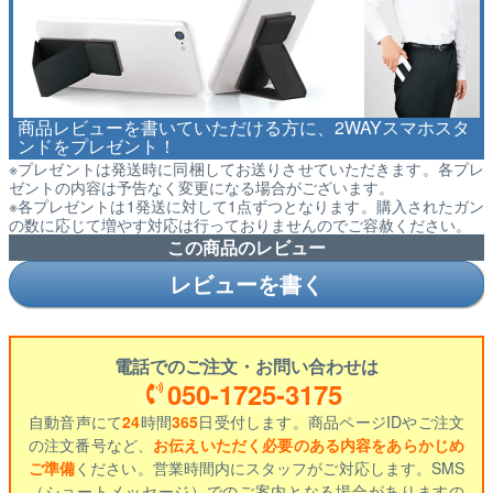
商品レビューを書いていただける方に、2WAYスマホスタ
ンドをプレゼント！
※プレゼントは発送時に同梱してお送りさせていただきます。各プレ
ゼントの内容は予告なく変更になる場合がございます。
※各プレゼントは1発送に対して1点ずつとなります。購入されたガン
の数に応じて増やす対応は行っておりませんのでご容赦ください。
この商品のレビュー
レビューを書く
電話でのご注文・お問い合わせは
050-1725-3175
自動音声にて
24
時間
365
日受付します。商品ページIDやご注文
の注文番号など、
お伝えいただく必要のある内容をあらかじめ
ご準備
ください。営業時間内にスタッフがご対応します。SMS
（ショートメッセージ）でのご案内となる場合がありますの