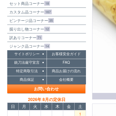
セット商品コーナー
18
カスタム品コーナー
167
ビンテージ品コーナー
35
掘り出し物コーナー
12
訳ありコーナー
71
ジャンク品コーナー
14
サイトポリシー
お客様安全ガイド
銃刀法厳守宣言
FAQ
特定商取引法
商品お届けの流れ
商品保証
会社概要
お問い合わせ
2026年 8月の定休日
日
月
火
水
木
金
土
1