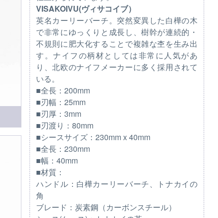
VISAKOIVU(ヴィサコイブ）
英名カーリーバーチ。突然変異した白樺の木
で非常にゆっくりと成長し、樹幹が連続的・
不規則に肥大化することで複雑な杢を生み出
す。ナイフの柄材としては非常に人気があ
り、北欧のナイフメーカーに多く採用されて
いる。
■全長：200mm
■刃幅：25mm
■刃厚：3mm
■刃渡り：80mm
■シースサイズ：230mm x 40mm
■全長：230mm
■幅：40mm
■材質：
ハンドル：白樺カーリーバーチ、トナカイの
角
ブレード：炭素鋼（カーボンスチール）