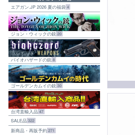
エアガン.JP 2026 夏の福袋
4
ジョン・ウィックの銃
20
バイオハザードの銃
8
ゴールデンカムイの銃
30
台湾直輸入品
47
SALE品
322
新商品・再販予約
271