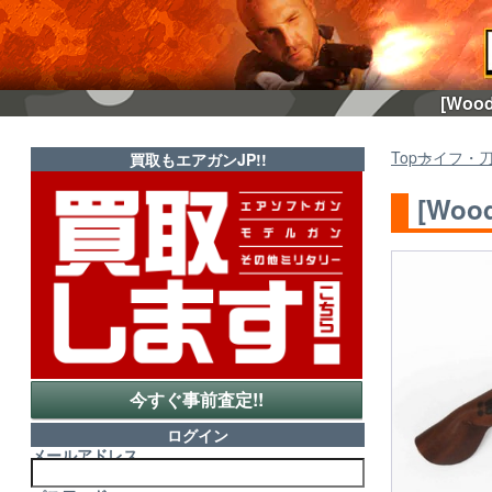
[Woo
Top
ナイフ・
買取もエアガンJP!!
[Woo
今すぐ事前査定!!
ログイン
メールアドレス