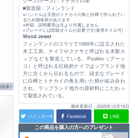
シース(ケース)：トナカイの革
■製造国：フィンランド
※ハンドルは天然のトナカイの角と白樺で作られてい
るため個体差があります
※外箱、説明書等は元より付属しません
※ブレードには防錆オイルが必要です(食用オイル可)
Wood Jewel
フィンランドのコラリで1985年に設立された
木工工房。ナイフやククサと呼ばれる木製カ
ップなどを製造している。Puukko（プーッ
コ）と呼ばれる伝統的ナイフはップランド地
方に古くから伝わるもので、頑丈なブレード
に白樺とトナカイの角を用いた柄が組み合わ
画像1
され、ラップランド地方の原材料にこだわっ
て製造されている。
最終更新日：
2025年12月16日
ツイッターX
Facebook
LINE
この商品を購入の方へのプレゼント