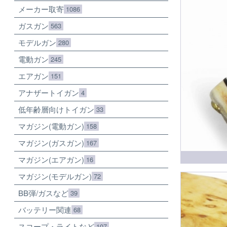
メーカー取寄
1086
ガスガン
563
モデルガン
280
電動ガン
245
エアガン
151
アナザートイガン
4
低年齢層向けトイガン
33
マガジン(電動ガン)
158
マガジン(ガスガン)
167
マガジン(エアガン)
16
マガジン(モデルガン)
72
BB弾/ガスなど
39
バッテリー関連
68
スコープ・ライトなど
107