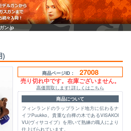
ガン.jp
用)
27008
商品ページID：
売り切れ中です。在庫ございません。
高価買取します! 詳しくはこちら
商品について
フィンランドのラップランド地方に伝わるナ
イフPuukko。貴重な白樺の木であるVISAKOI
VU(ヴィサコイブ）を用いて熟練の職人により
仕上げられています。