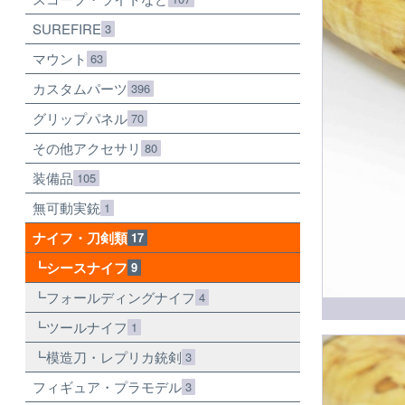
SUREFIRE
3
マウント
63
カスタムパーツ
396
グリップパネル
70
その他アクセサリ
80
装備品
105
無可動実銃
1
ナイフ・刀剣類
17
シースナイフ
9
フォールディングナイフ
4
ツールナイフ
1
模造刀・レプリカ銃剣
3
フィギュア・プラモデル
3