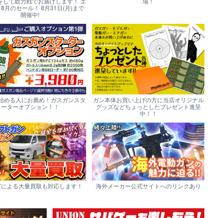
をして総力戦でお届けします！ エ
場！
p 8月のセール！ 8月31日(月)まで
開催中!
始める人にお薦め！ガスガンスタ
ガン本体お買い上げの方に当店オリジナル
ーターオプション！！
グッズなどちょっとしたプレゼント進呈
中！！
どによる大量買取も対応します！
海外メーカー公式サイトへのリンクあり