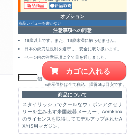
オプション
注意事項への同意
18歳以上です。また、18歳未満に触らせません。
日本の銃刀法規制を遵守し、安全に取り扱います。
ページ内の注意事項に全て目を通しました。
カゴに入れる
個
※表示価格は全て税込、獲得ptは目安です。
商品について
スタイリッシュでクールなウェポンアクセサ
リーを生み出す米国銃器メーカー、Aeroknox
のライセンスを取得してモデルアップされたA
X//15用マガジン。