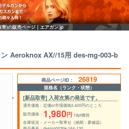
 (新品取寄)の販売ページ｜エアガン.jp
eroknox AX//15用 des-mg-003-b
26819
商品ページID：
規格名（ランク・状態）
[新品取寄] 入荷次第の発送です。
通常価格
定価or市場価格2,420円のところ
1,980
円
販売価格
19pt獲得
在庫状況
メーカー取寄せ（納期：要確認）
商品番号
desmg003bk-164-130