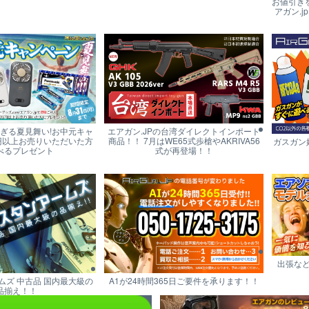
お値引き
アガン.j
すぎる夏見舞い!お中元キャ
エアガン.JPの台湾ダイレクトインポート
円以上お売りいただいた方
商品！！ 7月はWE65式歩槍やAKRIVA56
ガスガン
べるプレゼント
式が再登場！！
出張な
ムズ 中古品 国内最大級の
A1が24時間365日ご要件を承ります！！
品揃え！！