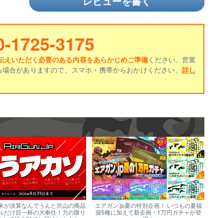
レビューを書く
0-1725-3175
伝えいただく必要のある内容をあらかじめご準備
ください。営業
る場合がありますので、スマホ・携帯からおかけください。
詳し
末が決算なんでうんと沢山の商品
エアガン.jp夏の特別企画！ いつもの夏福
ルだけ目一杯の大奉仕！力の限り
袋5種に加えて新企画・1万円ガチャが登