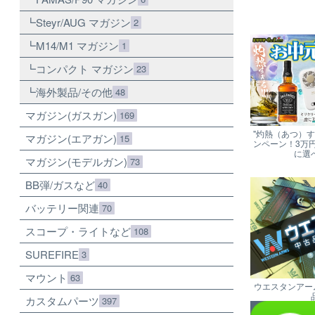
Steyr/AUG マガジン
2
M14/M1 マガジン
1
コンパクト マガジン
23
海外製品/その他
48
マガジン(ガスガン)
169
"灼熱（あつ）
マガジン(エアガン)
15
ンペーン！3万
に選
マガジン(モデルガン)
73
BB弾/ガスなど
40
バッテリー関連
70
スコープ・ライトなど
108
SUREFIRE
3
マウント
63
ウエスタンアー
カスタムパーツ
397