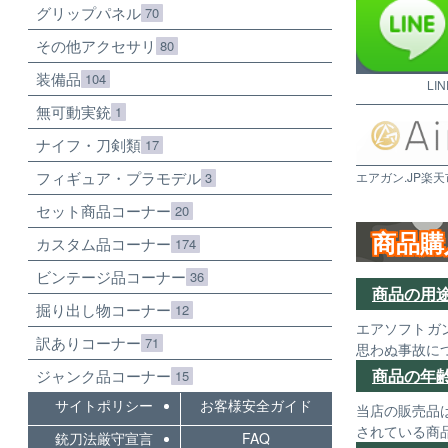
グリップパネル
70
その他アクセサリ
80
装備品
104
LI
無可動実銃
1
ナイフ・刀剣類
17
フィギュア・プラモデル
3
エアガン.JP楽天
セット商品コーナー
20
商品購
カスタム品コーナー
174
ビンテージ品コーナー
36
商品の用
掘り出し物コーナー
12
エアソフトガ
訳ありコーナー
71
思わぬ事故に
商品の年
ジャンク品コーナー
15
サイトポリシー
お客様安全ガイド
当店の販売品
されている商
銃刀法厳守宣言
FAQ