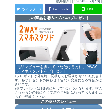
最終更新日：
2026年02月16日
ツイッターX
Facebook
LINE
この商品を購入の方へのプレゼント
商品レビューを書いていただける方に、2WAY
スマホスタンドをプレゼント！
※プレゼントは発送時に同梱してお送りさせていただきま
す。各プレゼントの内容は予告なく変更になる場合がご
ざいます。
※各プレゼントは1発送に対して1点ずつとなります。購入
されたガンの数に応じて増やす対応は行っておりません
のでご容赦ください。
この商品のレビュー