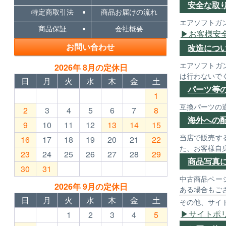
安全な取
特定商取引法
商品お届けの流れ
エアソフトガ
商品保証
会社概要
お客様安
お問い合わせ
改造につ
エアソフトガ
2026年 8月の定休日
は行わないで
日
月
火
水
木
金
土
パーツ等
1
互換パーツの
2
3
4
5
6
7
8
海外への
9
10
11
12
13
14
15
当店で販売す
16
17
18
19
20
21
22
た、お客様自
23
24
25
26
27
28
29
商品写真
30
31
中古商品ペー
2026年 9月の定休日
ある場合もご
日
月
火
水
木
金
土
その他、サイ
サイトポ
1
2
3
4
5