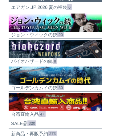
エアガン.JP 2026 夏の福袋
6
ジョン・ウィックの銃
20
バイオハザードの銃
8
ゴールデンカムイの銃
30
台湾直輸入品
47
SALE品
320
新商品・再販予約
273