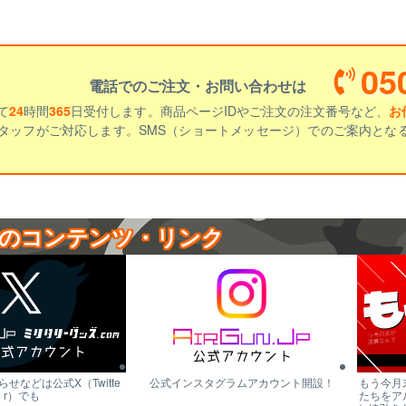
05
電話でのご注文・お問い合わせは
て
24
時間
365
日受付します。商品ページIDやご注文の注文番号など、
お
タッフがご対応します。SMS（ショートメッセージ）でのご案内とな
のコンテンツ・リンク
せなどは公式X（Twitte
公式インスタグラムアカウント開設！
もう今月
r）でも
たちをア