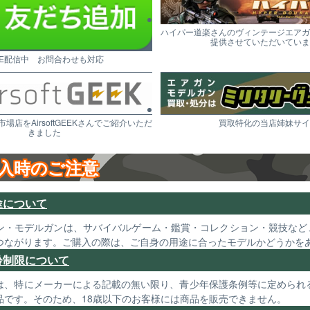
ハイパー道楽さんのヴィンテージエアガ
提供させていただいていま
NE配信中 お問合わせも対応
市場店をAirsoftGEEKさんでご紹介いただ
買取特化の当店姉妹サイ
きました
入時のご注意
途について
ン・モデルガンは、サバイバルゲーム・鑑賞・コレクション・競技など
つながります。ご購入の際は、ご自身の用途に合ったモデルかどうかを
齢制限について
は、特にメーカーによる記載の無い限り、青少年保護条例等に定められる
品です。そのため、18歳以下のお客様には商品を販売できません。