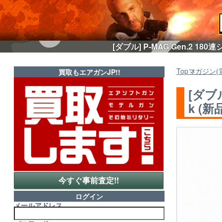
[ダブル] P-MAG Gen.2 18
Top
マガジン(
買取もエアガンJP!!
[ダブル
k (新
今すぐ事前査定!!
ログイン
メールアドレス