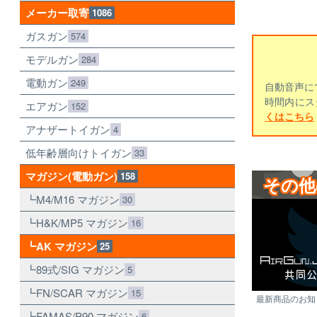
メーカー取寄
1086
ガスガン
574
モデルガン
284
電動ガン
249
自動音声に
時間内にス
エアガン
152
くはこちら
アナザートイガン
4
低年齢層向けトイガン
33
マガジン(電動ガン)
158
その他
M4/M16 マガジン
30
H&K/MP5 マガジン
16
AK マガジン
25
89式/SIG マガジン
5
FN/SCAR マガジン
15
最新商品のお知ら
FAMAS/P90 マガジン
6