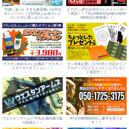
"灼熱（あつ）すぎる夏見舞い!お中元
エアガン.JPの台湾ダイレクトインポー
キャンペーン！3万円以上お売りいた
ト商品！！ 7月はWE65式歩槍やAKRI
だいた方に選べるプレゼント
VA56式が再登場！！
ガスガン始める人にお薦め！ガスガン
ガン本体お買い上げの方に当店オリジ
スターターオプション！！
ナルグッズなどちょっとしたプレゼン
ト進呈中！！
ウエスタンアームズ 中古品 国内最大級
A1が24時間365日ご要件を承りま
の品揃え！！
す！！