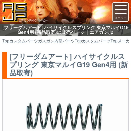
[フリーダムアート] ハイサイクルスプリング 東京マルイG19
Gen4用 (新品取寄)の販売ページ｜エアガン.jp
Top
カスタムパーツ
ガスガン内部パーツ
Top
カスタムパーツ
Top
メーカ
[フリーダムアート] ハイサイクルス
プリング 東京マルイG19 Gen4用 (新
品取寄)