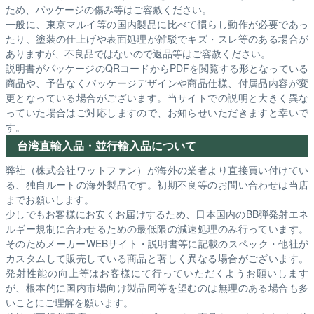
ため、パッケージの傷み等はご容赦ください。
一般に、東京マルイ等の国内製品に比べて慣らし動作が必要であっ
たり、塗装の仕上げや表面処理が雑駁でキズ・スレ等のある場合が
ありますが、不良品ではないので返品等はご容赦ください。
説明書がパッケージのQRコードからPDFを閲覧する形となっている
商品や、予告なくパッケージデザインや商品仕様、付属品内容が変
更となっている場合がございます。当サイトでの説明と大きく異な
っていた場合はご対応しますので、お知らせいただきますと幸いで
す。
台湾直輸入品・並行輸入品について
弊社（株式会社ワットファン）が海外の業者より直接買い付けてい
る、独自ルートの海外製品です。初期不良等のお問い合わせは当店
までお願いします。
少しでもお客様にお安くお届けするため、日本国内のBB弾発射エネ
ルギー規制に合わせるための最低限の減速処理のみ行っています。
そのためメーカーWEBサイト・説明書等に記載のスペック・他社が
カスタムして販売している商品と著しく異なる場合がございます。
発射性能の向上等はお客様にて行っていただくようお願いします
が、根本的に国内市場向け製品同等を望むのは無理のある場合も多
いことにご理解を願います。