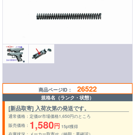
26522
商品ページID：
規格名（ランク・状態）
[新品取寄] 入荷次第の発送です。
通常価格
定価or市場価格1,650円のところ
1,580
円
販売価格
15pt獲得
在庫状況
メーカー取寄せ（納期：要確認）