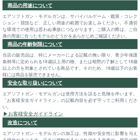
商品の用途について
エアソフトガン・モデルガンは、サバイバルゲーム・鑑賞・コレク
ション・競技など、正しい用途の範囲でお楽しみください。不適切
な環境での使用は思わぬ事故につながります。ご購入の際は、ご自
身の用途に合ったモデルかどうかをあらかじめご確認ください。
商品の年齢制限について
当店の販売品は、特にメーカーによる記載の無い限り、青少年保護
条例等に定められる18歳以上用の物、または暗黙の了解として18歳
以上の方を対象とされている商品です。そのため、18歳以下のお客
様には商品を販売できません。
安全な取り扱いについて
エアソフトガン・モデルガンは使用方法を誤ると危険を伴います。
「お客様安全ガイドライン」の記載内容を必ず守ってご利用くださ
い。
お客様安全ガイドライン
改造について
エアソフトガン・モデルガンの加工は、性能や安全性に影響を与え
る場合があります。法令に抵触するおそれのある改造や、規定の能