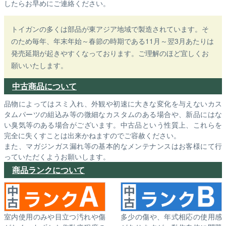
したらお早めにご連絡ください。
トイガンの多くは部品が東アジア地域で製造されています。そ
のため毎年、年末年始～春節の時期である11月～翌3月あたりは
発売延期が起きやすくなっております。ご理解のほど宜しくお
願いいたします。
中古商品について
品物によってはスミ入れ、外観や初速に大きな変化を与えないカス
タムパーツの組込み等の微細なカスタムのある場合や、新品にはな
い臭気等のある場合がございます。中古品という性質上、これらを
完全に失くすことは出来かねますのでご容赦ください。
また、マガジンガス漏れ等の基本的なメンテナンスはお客様にて行
っていただくようお願いします。
商品ランクについて
室内使用のみや目立つ汚れや傷
多少の傷や、年式相応の使用感