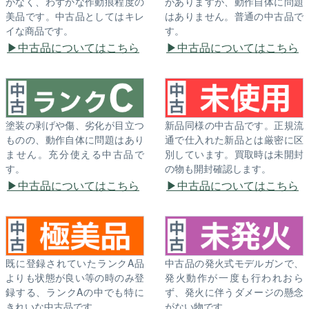
がなく、わずかな作動痕程度の
がありますが、動作自体に問題
美品です。中古品としてはキレ
はありません。普通の中古品で
イな商品です。
す。
中古品についてはこちら
中古品についてはこちら
塗装の剥げや傷、劣化が目立つ
新品同様の中古品です。正規流
ものの、動作自体に問題はあり
通で仕入れた新品とは厳密に区
ません。充分使える中古品で
別しています。買取時は未開封
す。
の物も開封確認します。
中古品についてはこちら
中古品についてはこちら
既に登録されていたランクA品
中古品の発火式モデルガンで、
よりも状態が良い等の時のみ登
発火動作が一度も行われおら
録する、ランクAの中でも特に
ず、発火に伴うダメージの懸念
きれいな中古品です。
がない物です。