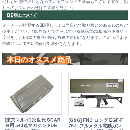
他社が正規代理店となっているブランドの商品もございますが、他
社へのお問い合わせはご遠慮ください。
BB弾について
メーカーが推奨するBB弾もしくは当店にて取り扱いのあるものをご
使用ください。100均などで売られている低品質のBB弾の使用や一
度発射したBB弾の再利用等は故障の原因になります。これらによる
故障について当店の保証対象外となります。
本日のオススメ商品
[東京マルイ] 次世代 SCAR
[G&G] FNC ロング EGF-F
-H用 540連マガジン FDE
76-L フルメタル電動ガン