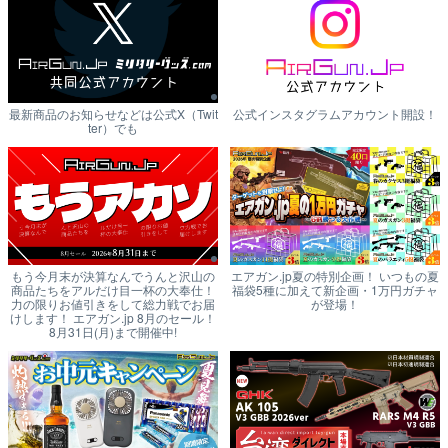
最新商品のお知らせなどは公式X（Twit
公式インスタグラムアカウント開設！
ter）でも
もう今月末が決算なんでうんと沢山の
エアガン.jp夏の特別企画！ いつもの夏
商品たちをアルだけ目一杯の大奉仕！
福袋5種に加えて新企画・1万円ガチャ
力の限りお値引きをして総力戦でお届
が登場！
けします！ エアガン.jp 8月のセール！
8月31日(月)まで開催中!