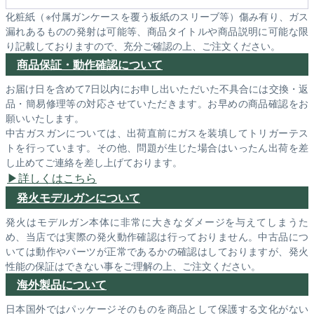
化粧紙（※付属ガンケースを覆う板紙のスリーブ等）傷み有り、ガス
漏れあるものの発射は可能等、商品タイトルや商品説明に可能な限
り記載しておりますので、充分ご確認の上、ご注文ください。
商品保証・動作確認について
お届け日を含めて7日以内にお申し出いただいた不具合には交換・返
品・簡易修理等の対応させていただきます。お早めの商品確認をお
願いいたします。
中古ガスガンについては、出荷直前にガスを装填してトリガーテス
トを行っています。その他、問題が生じた場合はいったん出荷を差
し止めてご連絡を差し上げております。
詳しくはこちら
発火モデルガンについて
発火はモデルガン本体に非常に大きなダメージを与えてしまうた
め、当店では実際の発火動作確認は行っておりません。中古品につ
いては動作やパーツが正常であるかの確認はしておりますが、発火
性能の保証はできない事をご理解の上、ご注文ください。
海外製品について
日本国外ではパッケージそのものを商品として保護する文化がない