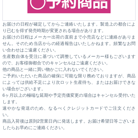
お届けの日程が確定してからご連絡いたします。製造上の都合によ
り已むを得ず発売時期が変更される場合があります。
お届けの日程はメーカー出荷の直前まで小売店などに連絡がありま
せん。そのため
当店からの経過報告はいたしかねます。
頻繁なお問
い合わせはご遠慮ください。
生産数自体を受注に基づいて調整しているメーカー様もございます
ので、お客様御都合でのキャンセルはご遠慮ください。
他の商品と一緒に買い物かごに入れないでください。
ご予約いただいた商品の確保に可能な限り務めておりますが、商品
によっては供給不足により次ロット生産待ち、またはお届けできな
い場合がございます。
6ヶ月以上の極端な延期や予定売価変更の場合はキャンセル受付いた
します。
速やかな発送のため、なるべくクレジットカードでご注文くださ
い。
商品入荷後は原則2営業日内に発送します。お届け希望日等ございま
したらお早めにご連絡ください。