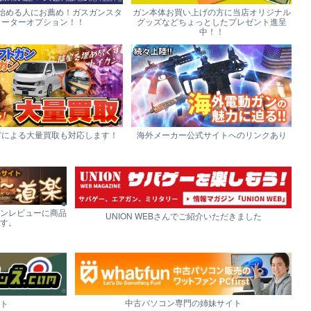
始める人にお薦め！ガスガンスタ
ガン本体お買い上げの方に当店オリジナル
ーターオプション！！
グッズなどちょっとしたプレゼント進呈
中！！
どによる大量買取も対応します！
海外メーカー公式サイトへのリンクあり
ンレビューに商品
UNION WEBさんでご紹介いただきました
す。
中古パソコン専門の姉妹サイト
ト