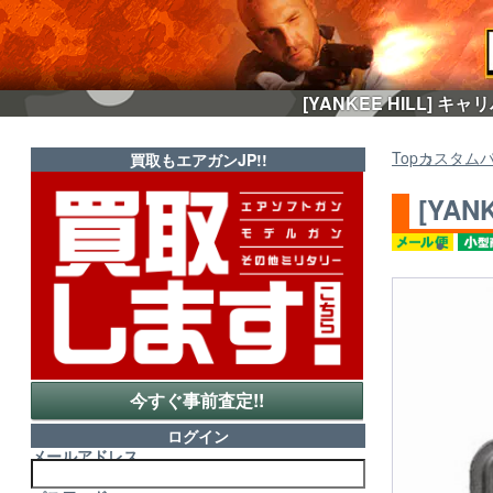
[YANKEE HILL] 
Top
カスタム
買取もエアガンJP!!
[YAN
今すぐ事前査定!!
ログイン
メールアドレス