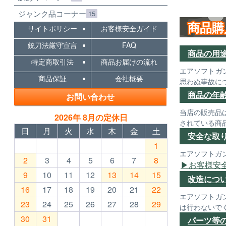
ジャンク品コーナー
15
商品購
サイトポリシー
お客様安全ガイド
銃刀法厳守宣言
FAQ
商品の用
特定商取引法
商品お届けの流れ
エアソフトガ
商品保証
会社概要
思わぬ事故に
商品の年
お問い合わせ
当店の販売品
2026年 8月の定休日
されている商
日
月
火
水
木
金
土
安全な取
1
エアソフトガ
2
3
4
5
6
7
8
お客様安
9
10
11
12
13
14
15
改造につ
16
17
18
19
20
21
22
エアソフトガ
23
24
25
26
27
28
29
は行わないで
30
31
パーツ等