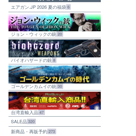
エアガン.JP 2026 夏の福袋
6
ジョン・ウィックの銃
20
バイオハザードの銃
8
ゴールデンカムイの銃
30
台湾直輸入品
47
SALE品
320
新商品・再販予約
273