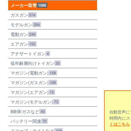
メーカー取寄
1086
ガスガン
574
モデルガン
284
電動ガン
249
エアガン
152
アナザートイガン
4
低年齢層向けトイガン
33
マガジン(電動ガン)
158
マガジン(ガスガン)
169
マガジン(エアガン)
15
マガジン(モデルガン)
73
BB弾/ガスなど
40
自動音声に
時間内にス
バッテリー関連
70
くはこちら
スコープ・ライトなど
108