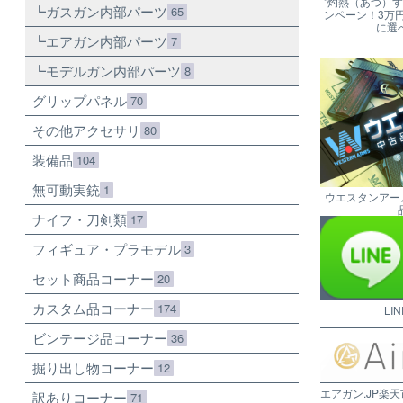
"灼熱（あつ）
ガスガン内部パーツ
65
ンペーン！3万
に選
エアガン内部パーツ
7
モデルガン内部パーツ
8
グリップパネル
70
その他アクセサリ
80
装備品
104
無可動実銃
1
ウエスタンアー
ナイフ・刀剣類
17
フィギュア・プラモデル
3
セット商品コーナー
20
カスタム品コーナー
174
LI
ビンテージ品コーナー
36
掘り出し物コーナー
12
エアガン.JP楽天
訳ありコーナー
71