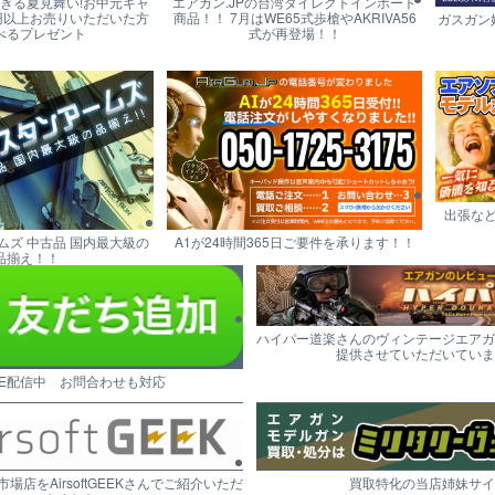
すぎる夏見舞い!お中元キャ
エアガン.JPの台湾ダイレクトインポート
円以上お売りいただいた方
商品！！ 7月はWE65式歩槍やAKRIVA56
ガスガン
べるプレゼント
式が再登場！！
出張な
ムズ 中古品 国内最大級の
A1が24時間365日ご要件を承ります！！
品揃え！！
ハイパー道楽さんのヴィンテージエアガ
提供させていただいていま
NE配信中 お問合わせも対応
市場店をAirsoftGEEKさんでご紹介いただ
買取特化の当店姉妹サイ