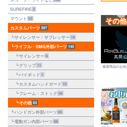
SUREFIRE
3
マウント
63
その他
カスタムパーツ
397
サイレンサー・サプレッサー
14
ライフル・SMG外部パーツ
145
サイレンサー
9
グリップ
11
最新商品のお知ら
バイポッド
1
カスタムハンドガード
15
フレーム・ストック
34
その他
63
ハンドガン外部パーツ
80
電動ガン内部パーツ
88