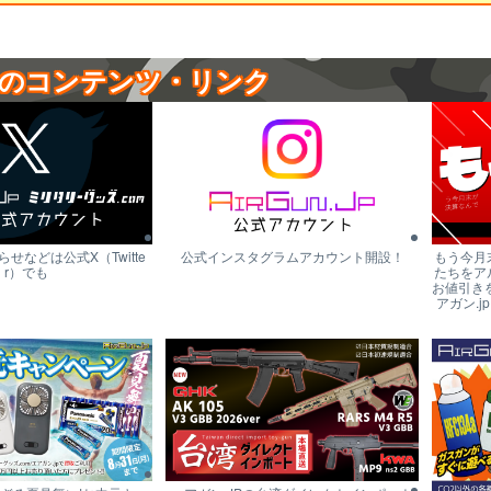
のコンテンツ・リンク
せなどは公式X（Twitte
公式インスタグラムアカウント開設！
もう今月
r）でも
たちをア
お値引き
アガン.j