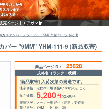
)の販売ページ｜エアガン.jp
p
カスタムパーツ
ライフル・SMG外部パーツ
その他
ー "9MM" YHM-111-9 (新品取寄)
25828
商品ページID：
規格名（ランク・状態）
[新品取寄] 入荷次第の発送です。
通常価格
定価or市場価格6,160円のところ
5,280
円
販売価格
52pt獲得
在庫状況
メーカー取寄せ（納期：要確認）
商品番号
YHM1119-164-130