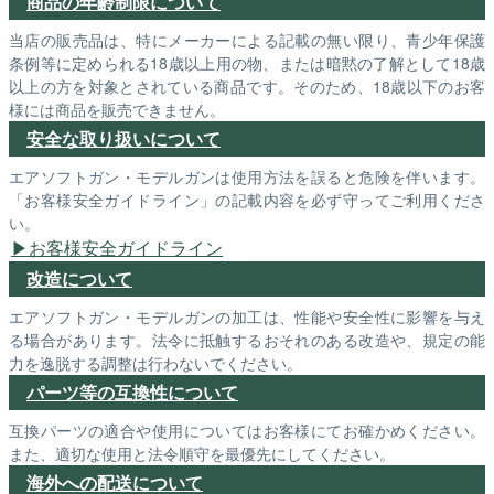
商品の年齢制限について
当店の販売品は、特にメーカーによる記載の無い限り、青少年保護
条例等に定められる18歳以上用の物、または暗黙の了解として18歳
以上の方を対象とされている商品です。そのため、18歳以下のお客
様には商品を販売できません。
安全な取り扱いについて
エアソフトガン・モデルガンは使用方法を誤ると危険を伴います。
「お客様安全ガイドライン」の記載内容を必ず守ってご利用くださ
い。
お客様安全ガイドライン
改造について
エアソフトガン・モデルガンの加工は、性能や安全性に影響を与え
る場合があります。法令に抵触するおそれのある改造や、規定の能
力を逸脱する調整は行わないでください。
パーツ等の互換性について
互換パーツの適合や使用についてはお客様にてお確かめください。
また、適切な使用と法令順守を最優先にしてください。
海外への配送について