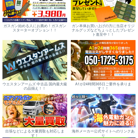
ガスガン始める人にお薦め！ガスガン
ガン本体お買い上げの方に当店オリジ
スターターオプション！！
ナルグッズなどちょっとしたプレゼン
ト進呈中！！
ウエスタンアームズ 中古品 国内最大級
A1が24時間365日ご要件を承りま
の品揃え！！
す！！
出張などによる大量買取も対応しま
海外メーカー公式サイトへのリンクあ
す！
り