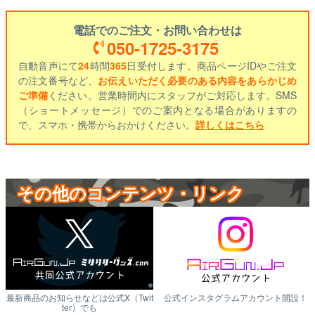
電話でのご注文・お問い合わせは
050-1725-3175
自動音声にて
24
時間
365
日受付します。商品ページIDやご注文
の注文番号など、
お伝えいただく必要のある内容をあらかじめ
ご準備
ください。営業時間内にスタッフがご対応します。SMS
（ショートメッセージ）でのご案内となる場合がありますの
で、スマホ・携帯からおかけください。
詳しくはこちら
その他のコンテンツ・リンク
最新商品のお知らせなどは公式X（Twit
公式インスタグラムアカウント開設！
ter）でも