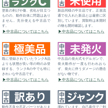
塗装の剥げや傷、劣化が目立つ
新品同様の中古品です。正規流
ものの、動作自体に問題はあり
通で仕入れた新品とは厳密に区
ません。充分使える中古品で
別しています。買取時は未開封
す。
の物も開封確認します。
中古品についてはこちら
中古品についてはこちら
既に登録されていたランクA品
中古品の発火式モデルガンで、
よりも状態が良い等の時のみ登
発火動作が一度も行われおら
録する、ランクAの中でも特に
ず、発火に伴うダメージの懸念
きれいな中古品です。
がない物です。
中古品についてはこちら
中古品についてはこちら
動作不良や不足パーツがありま
壊れています。自己責任でご利