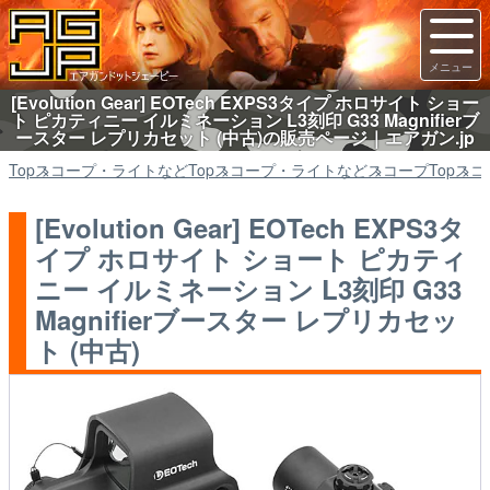
[Evolution Gear] EOTech EXPS3タイプ ホロサイト ショー
ト ピカティニー イルミネーション L3刻印 G33 Magnifierブ
ースター レプリカセット (中古)の販売ページ｜エアガン.jp
Top
スコープ・ライトなど
Top
スコープ・ライトなど
スコープ
Top
スコ
[Evolution Gear] EOTech EXPS3タ
イプ ホロサイト ショート ピカティ
ニー イルミネーション L3刻印 G33
Magnifierブースター レプリカセッ
ト (中古)