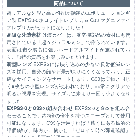
商品について
超リアルな外観と高い性能が話題のエボリューションギ
ア製 EXPS3-0ホロサイトレプリカ & G33 マグニファイ
アレプリカがセットになりました！
高級な外装素材
外装カバーは、航空機部品の素材にも使
用されている「超々ジュラルミン」で作られています。
表面は傷や腐食に強いハードアルマイトが施されてお
り、独特の質感をお楽しみいただけます。
新型レンズ
EXPS3には映り込みの少ない反射低減レン
ズを採用。自分の顔や背景が映りにくくなっており、正
確なサイティングをサポートします。G33は実物と同じ
く6枚もの小型レンズが使われており、非常にクリアで
明るい視界を実現。サイズも従来より一回り小さくなり
ました。
EXPS3-0とG33の組み合わせ
EXPS3-0とG33を組み合
わせることで、約3倍の倍率を持つスコープとして使用
可能になります。G33を活用すれば「遠くにある標的の
評価(敵か、味方か、物か)」「ゼロイン時の弾道確認」