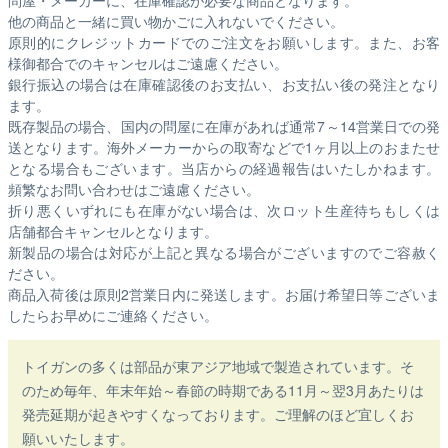
問屋・メーカーに、在庫確認が必要な商品となります。
他の商品と一緒に買い物かごに入れないでください。
原則的にクレジットカードでのご注文をお願いします。また、お客
様御都合でのキャンセルはご遠慮ください。
銀行振込の場合は在庫確認後のお支払い、お支払い後の発注となり
ます。
既存製品の場合、国内の問屋に在庫があれば通常7～14営業日での発
送となります。海外メーカーからの取寄などで1ヶ月以上のおまたせ
となる場合もございます。
当店からの経過報告はいたしかねます。
頻繁なお問い合わせはご遠慮ください。
折り悪くいずれにも在庫がない場合は、次ロット生産待ちもしくは
店舗都合キャンセルとなります。
新製品の場合は対応が上記と異なる場合がございますのでご容赦く
ださい。
商品入荷後は原則2営業日内に発送します。お届け希望日等ございま
したらお早めにご連絡ください。
トイガンの多くは部品が東アジア地域で製造されています。そ
のため毎年、年末年始～春節の時期である11月～翌3月あたりは
発売延期が起きやすくなっております。ご理解のほど宜しくお
願いいたします。