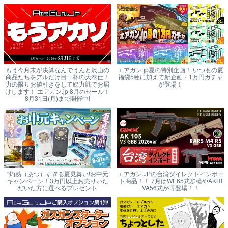
もう今月末が決算なんでうんと沢山の
エアガン.jp夏の特別企画！ いつもの夏
商品たちをアルだけ目一杯の大奉仕！
福袋5種に加えて新企画・1万円ガチャ
力の限りお値引きをして総力戦でお届
が登場！
けします！ エアガン.jp 8月のセール！
8月31日(月)まで開催中!
"灼熱（あつ）すぎる夏見舞い!お中元
エアガン.JPの台湾ダイレクトインポー
キャンペーン！3万円以上お売りいた
ト商品！！ 7月はWE65式歩槍やAKRI
だいた方に選べるプレゼント
VA56式が再登場！！