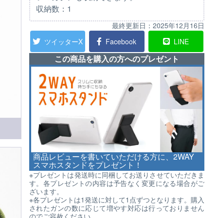
収納数：1
最終更新日：
2025年12月16日
ツイッターX
Facebook
LINE
この商品を購入の方へのプレゼント
商品レビューを書いていただける方に、2WAY
スマホスタンドをプレゼント！
※プレゼントは発送時に同梱してお送りさせていただきま
す。各プレゼントの内容は予告なく変更になる場合がご
ざいます。
※各プレゼントは1発送に対して1点ずつとなります。購入
されたガンの数に応じて増やす対応は行っておりません
のでご容赦ください。