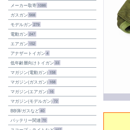
メーカー取寄
1086
ガスガン
568
モデルガン
279
電動ガン
247
エアガン
152
アナザートイガン
4
低年齢層向けトイガン
33
マガジン(電動ガン)
158
マガジン(ガスガン)
168
マガジン(エアガン)
16
マガジン(モデルガン)
72
BB弾/ガスなど
40
バッテリー関連
70
スコープ・ライトなど
107