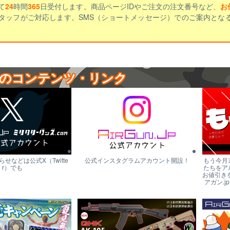
て
24
時間
365
日受付します。商品ページIDやご注文の注文番号など、
お
タッフがご対応します。SMS（ショートメッセージ）でのご案内とな
のコンテンツ・リンク
せなどは公式X（Twitte
公式インスタグラムアカウント開設！
もう今月
r）でも
たちをア
お値引き
アガン.j