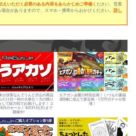
伝えいただく必要のある内容をあらかじめご準備
ください。営業
る場合がありますので、スマホ・携帯からおかけください。
詳し
末が決算なんでうんと沢山の商品
エアガン.jp夏の特別企画！ いつもの夏福
ルだけ目一杯の大奉仕！力の限り
袋5種に加えて新企画・1万円ガチャが登
をして総力戦でお届けします！ エ
場！
p 8月のセール！ 8月31日(月)まで
開催中!