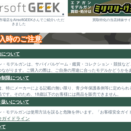
市場店をAirsoftGEEKさんでご紹介いただ
買取特化の当店姉妹サイ
きました
入時のご注意
途について
ン・モデルガンは、サバイバルゲーム・鑑賞・コレクション・競技など
つながります。ご購入の際は、ご自身の用途に合ったモデルかどうかを
齢制限について
は、特にメーカーによる記載の無い限り、青少年保護条例等に定められる
品です。そのため、18歳以下のお客様には商品を販売できません。
り扱いについて
ン・モデルガンは使用方法を誤ると危険を伴います。「お客様安全ガイ
全ガイドライン
いて