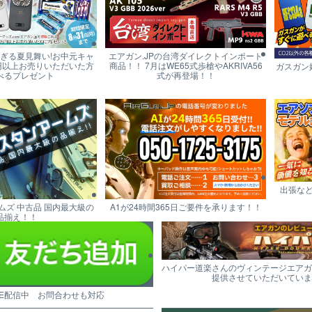
すぎる夏見舞い!お中元キャ
エアガン.JPの台湾ダイレクトインポート
円以上お売りいただいた方
商品！！ 7月はWE65式歩槍やAKRIVA56
ガスガン
べるプレゼント
式が再登場！！
出張な
ムズ 中古品 国内最大級の
A1が24時間365日ご要件を承ります！！
品揃え！！
ハイパー道楽さんのヴィンテージエアガ
提供させていただいていま
NE配信中 お問合わせも対応