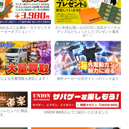
始める人にお薦め！ガスガンスタ
ガン本体お買い上げの方に当店オリジナル
ーターオプション！！
グッズなどちょっとしたプレゼント進呈
中！！
どによる大量買取も対応します！
海外メーカー公式サイトへのリンクあり
ンレビューに商品
UNION WEBさんでご紹介いただきました
す。