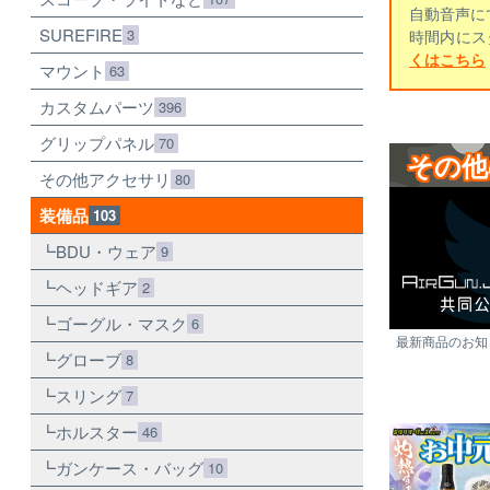
自動音声に
SUREFIRE
3
時間内にス
くはこちら
マウント
63
カスタムパーツ
396
グリップパネル
70
その他
その他アクセサリ
80
装備品
103
BDU・ウェア
9
ヘッドギア
2
ゴーグル・マスク
6
最新商品のお知ら
グローブ
8
スリング
7
ホルスター
46
ガンケース・バッグ
10