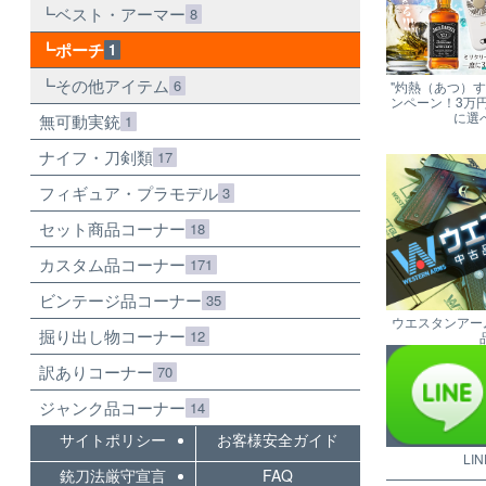
ベスト・アーマー
8
ポーチ
1
その他アイテム
6
"灼熱（あつ）
ンペーン！3万
に選
無可動実銃
1
ナイフ・刀剣類
17
フィギュア・プラモデル
3
セット商品コーナー
18
カスタム品コーナー
171
ビンテージ品コーナー
35
ウエスタンアー
掘り出し物コーナー
12
訳ありコーナー
70
ジャンク品コーナー
14
サイトポリシー
お客様安全ガイド
LI
銃刀法厳守宣言
FAQ