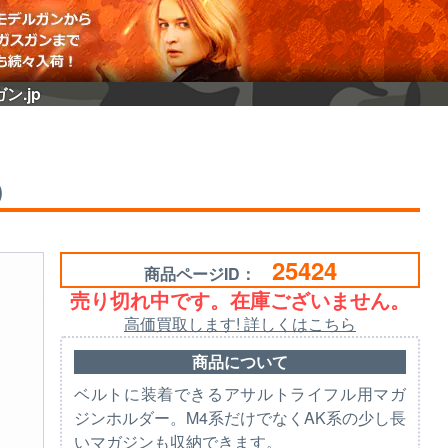
ン.jp
)
25424
商品ページID：
売り切れ中です。在庫ございません。
高価買取します! 詳しくはこちら
商品について
ベルトに装着できるアサルトライフル用マガ
ジンホルダー。M4系だけでなくAK系の少し長
いマガジンも収納できます。