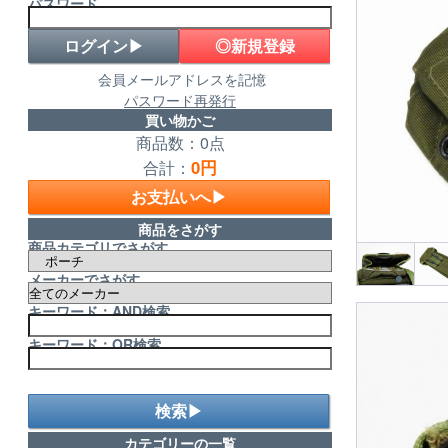
パスワード
◎新規登録
会員メールアドレスを記憶
パスワード再発行
買い物かご
商品数：0点
0円
合計：
お支払いへ▶
商品をさがす
商品カテゴリでさがす
メーカーでさがす
キーワード：AND検索
キーワード：OR検索
検索▶
カテゴリーの一覧