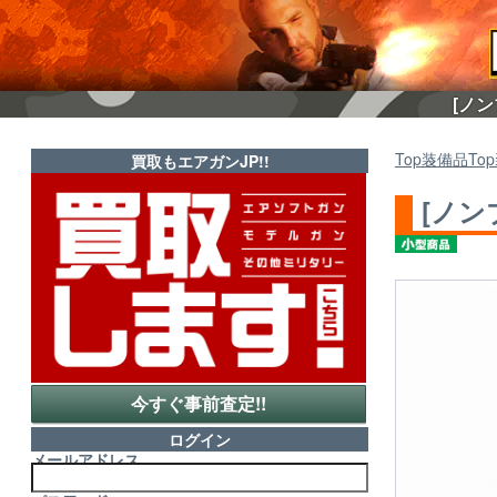
[ノン
Top
装備品
Top
買取もエアガンJP!!
[ノン
今すぐ事前査定!!
ログイン
メールアドレス