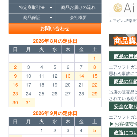
特定商取引法
商品お届けの流れ
商品保証
会社概要
エアガン.JP楽天
お問い合わせ
商品購
2026年 8月の定休日
日
月
火
水
木
金
土
商品の用
1
2
3
4
5
6
7
8
エアソフトガ
思わぬ事故に
9
10
11
12
13
14
15
商品の年
16
17
18
19
20
21
22
当店の販売品
23
24
25
26
27
28
29
されている商
30
31
安全な取
2026年 9月の定休日
エアソフトガ
日
月
火
水
木
金
土
お客様安
1
2
3
4
5
改造につ