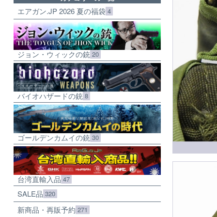
エアガン.JP 2026 夏の福袋
4
ジョン・ウィックの銃
20
バイオハザードの銃
8
ゴールデンカムイの銃
30
台湾直輸入品
47
SALE品
320
新商品・再販予約
271