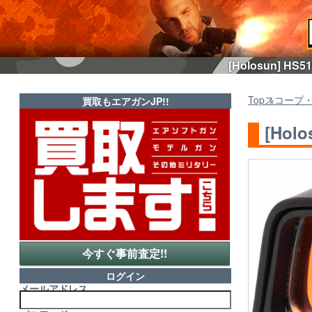
[Holosun]
Top
スコープ
買取もエアガンJP!!
[Ho
今すぐ事前査定!!
ログイン
メールアドレス