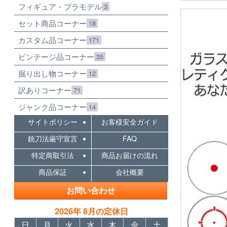
フィギュア・プラモデル
3
セット商品コーナー
18
カスタム品コーナー
171
ビンテージ品コーナー
35
掘り出し物コーナー
12
訳ありコーナー
71
ジャンク品コーナー
14
サイトポリシー
お客様安全ガイド
銃刀法厳守宣言
FAQ
特定商取引法
商品お届けの流れ
商品保証
会社概要
お問い合わせ
2026年 8月の定休日
日
月
火
水
木
金
土