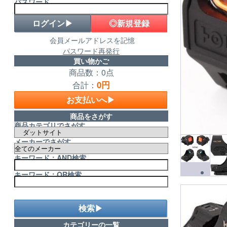
パスワード
◎新規登録
会員メールアドレスを記憶
パスワード再発行
買い物かご
商品数：0点
0円
合計：
お支払いへ▶
商品をさがす
商品カテゴリでさがす
メーカーでさがす
キーワード：AND検索
キーワード：OR検索
検索▶
カテゴリーの一覧