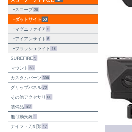
スコープ
28
ダットサイト
53
マグニファイア
3
アイアンサイト
5
フラッシュライト
18
SUREFIRE
3
マウント
63
カスタムパーツ
396
グリップパネル
70
その他アクセサリ
80
装備品
103
無可動実銃
1
ナイフ・刀剣類
17