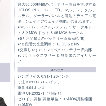
最大50,000時間のバッテリー寿命を実現する
HOLOSUNスーパーLED、マルチレチクルシ
ステム、ソーラーパネルと電池のデュアル電
源、シェイクアウェイク機能が含まれます。
●マルチレティクルシステム： サークルドッ
ト & 2 MOA ドット & 65 MOA サークル
●5万時間超えのバッテリー寿命 (設定6)
●12 段階の光量調整： 10 DL & 2 NV
●交換しやすいトレイ式のバッテリー収納部
●パララックスフリー & 無制限のアイリリー
フ
スペック
レンズサイズ 0.91x1.26インチ
寸法 3.3x1.68x1.78インチ
重量 4.94オンス
電池 CR2032×1（別売り）
ゼロイン調整 調整単位：0.5MOA調整範囲：
±40MOA