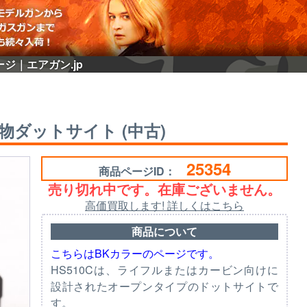
ージ｜エアガン.jp
 実物ダットサイト (中古)
25354
商品ページID：
売り切れ中です。在庫ございません。
高価買取します! 詳しくはこちら
商品について
こちらはBKカラーのページです。
HS510Cは、ライフルまたはカービン向けに
設計されたオープンタイプのドットサイトで
す。