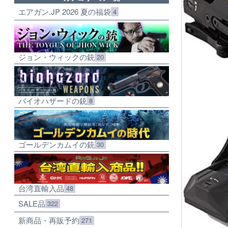
エアガン.JP 2026 夏の福袋
4
ジョン・ウィックの銃
20
バイオハザードの銃
8
ゴールデンカムイの銃
30
台湾直輸入品
48
SALE品
322
新商品・再販予約
271