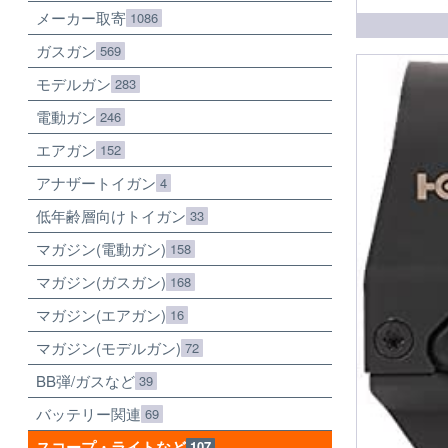
メーカー取寄
1086
ガスガン
569
モデルガン
283
電動ガン
246
エアガン
152
アナザートイガン
4
低年齢層向けトイガン
33
マガジン(電動ガン)
158
マガジン(ガスガン)
168
マガジン(エアガン)
16
マガジン(モデルガン)
72
BB弾/ガスなど
39
バッテリー関連
69
スコープ・ライトなど
107