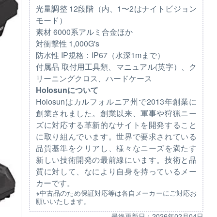
光量調整 12段階（内、1〜2はナイトビジョン
モード）
素材 6000系アルミ合金ほか
対衝撃性 1,000G's
防水性 IP規格：IP67（水深1mまで）
付属品 取付用工具類、マニュアル(英字）、ク
リーニングクロス、ハードケース
Holosunについて
Holosunはカルフォルニア州で2013年創業に
創業されました。創業以来、軍事や狩猟ニー
ズに対応する革新的なサイトを開発すること
に取り組んでいます。世界で要求されている
品質基準をクリアし、様々なニーズを満たす
新しい技術開発の最前線にいます。技術と品
質に対して、なにより自身を持っているメー
カーです。
※中古品のため保証対応等は各自メーカーにご対応お
願いいたします。
最終更新日：
2026年02月04日