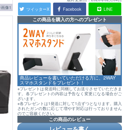
画像1
ツイッターX
Facebook
LINE
この商品を購入の方へのプレゼント
商品レビューを書いていただける方に、2WAY
スマホスタンドをプレゼント！
※プレゼントは発送時に同梱してお送りさせていただきま
す。各プレゼントの内容は予告なく変更になる場合がご
ざいます。
※各プレゼントは1発送に対して1点ずつとなります。購入
されたガンの数に応じて増やす対応は行っておりません
のでご容赦ください。
この商品のレビュー
レビューを書く