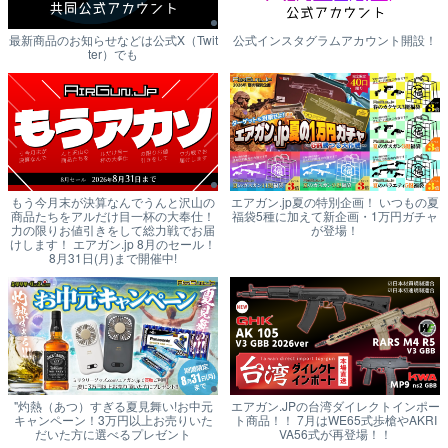
最新商品のお知らせなどは公式X（Twit
公式インスタグラムアカウント開設！
ter）でも
もう今月末が決算なんでうんと沢山の
エアガン.jp夏の特別企画！ いつもの夏
商品たちをアルだけ目一杯の大奉仕！
福袋5種に加えて新企画・1万円ガチャ
力の限りお値引きをして総力戦でお届
が登場！
けします！ エアガン.jp 8月のセール！
8月31日(月)まで開催中!
"灼熱（あつ）すぎる夏見舞い!お中元
エアガン.JPの台湾ダイレクトインポー
キャンペーン！3万円以上お売りいた
ト商品！！ 7月はWE65式歩槍やAKRI
だいた方に選べるプレゼント
VA56式が再登場！！