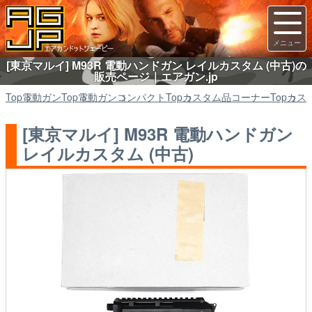
[東京マルイ] M93R 電動ハンドガン レイルカスタム (中古)の
販売ページ｜エアガン.jp
Top
電動ガン
Top
電動ガン
コンパクト
Top
カスタム品コーナー
Top
カス
[東京マルイ] M93R 電動ハンドガン
レイルカスタム (中古)