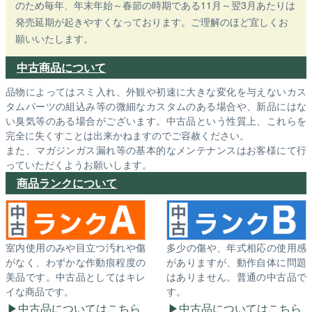
のため毎年、年末年始～春節の時期である11月～翌3月あたりは
発売延期が起きやすくなっております。ご理解のほど宜しくお
願いいたします。
中古商品について
品物によってはスミ入れ、外観や初速に大きな変化を与えないカス
タムパーツの組込み等の微細なカスタムのある場合や、新品にはな
い臭気等のある場合がございます。中古品という性質上、これらを
完全に失くすことは出来かねますのでご容赦ください。
また、マガジンガス漏れ等の基本的なメンテナンスはお客様にて行
っていただくようお願いします。
商品ランクについて
室内使用のみや目立つ汚れや傷
多少の傷や、年式相応の使用感
がなく、わずかな作動痕程度の
がありますが、動作自体に問題
美品です。中古品としてはキレ
はありません。普通の中古品で
イな商品です。
す。
中古品についてはこちら
中古品についてはこちら