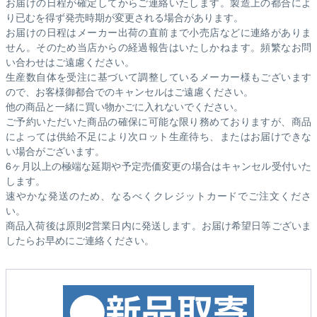
お届けの日程が確定してからご連絡いたします。製造上の都合によ
り已むを得ず発売時期が変更される場合があります。
お届けの日程はメーカー出荷の直前まで小売店などに連絡がありま
せん。そのため
当店からの経過報告はいたしかねます。
頻繁なお問
い合わせはご遠慮ください。
生産数自体を受注に基づいて調整しているメーカー様もございます
ので、お客様御都合でのキャンセルはご遠慮ください。
他の商品と一緒に買い物かごに入れないでください。
ご予約いただいた商品の確保に可能な限り務めておりますが、商品
によっては供給不足により次ロット生産待ち、またはお届けできな
い場合がございます。
6ヶ月以上の極端な延期や予定売価変更の場合はキャンセル受付いた
します。
速やかな発送のため、なるべくクレジットカードでご注文くださ
い。
商品入荷後は原則2営業日内に発送します。お届け希望日等ございま
したらお早めにご連絡ください。