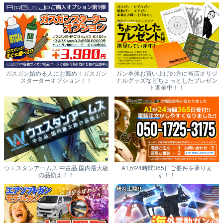
ガスガン始める人にお薦め！ガスガン
ガン本体お買い上げの方に当店オリジ
スターターオプション！！
ナルグッズなどちょっとしたプレゼン
ト進呈中！！
ウエスタンアームズ 中古品 国内最大級
A1が24時間365日ご要件を承りま
の品揃え！！
す！！