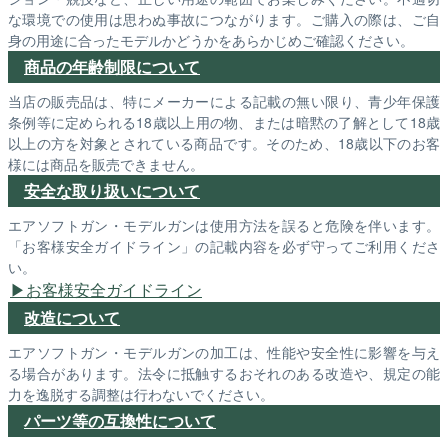
な環境での使用は思わぬ事故につながります。ご購入の際は、ご自
身の用途に合ったモデルかどうかをあらかじめご確認ください。
商品の年齢制限について
当店の販売品は、特にメーカーによる記載の無い限り、青少年保護
条例等に定められる18歳以上用の物、または暗黙の了解として18歳
以上の方を対象とされている商品です。そのため、18歳以下のお客
様には商品を販売できません。
安全な取り扱いについて
エアソフトガン・モデルガンは使用方法を誤ると危険を伴います。
「お客様安全ガイドライン」の記載内容を必ず守ってご利用くださ
い。
お客様安全ガイドライン
改造について
エアソフトガン・モデルガンの加工は、性能や安全性に影響を与え
る場合があります。法令に抵触するおそれのある改造や、規定の能
力を逸脱する調整は行わないでください。
パーツ等の互換性について