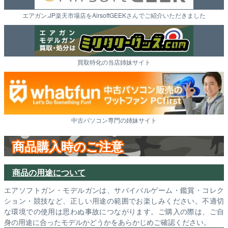
エアガン.JP楽天市場店をAirsoftGEEKさんでご紹介いただきました
買取特化の当店姉妹サイト
中古パソコン専門の姉妹サイト
商品購入時のご注意
商品の用途について
エアソフトガン・モデルガンは、サバイバルゲーム・鑑賞・コレク
ション・競技など、正しい用途の範囲でお楽しみください。不適切
な環境での使用は思わぬ事故につながります。ご購入の際は、ご自
身の用途に合ったモデルかどうかをあらかじめご確認ください。