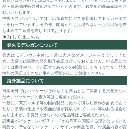
お届け日を含めて7日以内にお申し出いただいた不具合には交換・返
品・簡易修理等の対応させていただきます。お早めの商品確認をお
願いいたします。
中古ガスガンについては、出荷直前にガスを装填してトリガーテス
トを行っています。その他、問題が生じた場合はいったん出荷を差
し止めてご連絡を差し上げております。
詳しくはこちら
発火モデルガンについて
発火はモデルガン本体に非常に大きなダメージを与えてしまうた
め、当店では実際の発火動作確認は行っておりません。中古品につ
いては動作やパーツが正常であるかの確認はしておりますが、発火
性能の保証はできない事をご理解の上、ご注文ください。
海外製品について
日本国外ではパッケージそのものを商品として保護する文化がない
ため、パッケージの傷み等はご容赦ください。
一般に、東京マルイ等の国内製品に比べて慣らし動作が必要であっ
たり、塗装の仕上げや表面処理が雑駁でキズ・スレ等のある場合が
ありますが、不良品ではないので返品等はご容赦ください。
説明書がパッケージのQRコードからPDFを閲覧する形となっている
商品や、予告なくパッケージデザインや商品仕様、付属品内容が変