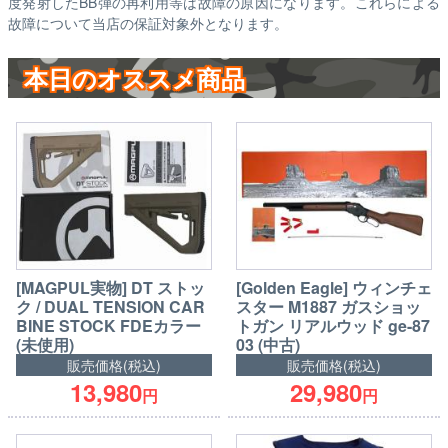
度発射したBB弾の再利用等は故障の原因になります。これらによる
故障について当店の保証対象外となります。
本日のオススメ商品
[MAGPUL実物] DT ストッ
[Golden Eagle] ウィンチェ
ク / DUAL TENSION CAR
スター M1887 ガスショッ
BINE STOCK FDEカラー
トガン リアルウッド ge-87
(未使用)
03 (中古)
販売価格(税込)
販売価格(税込)
13,980
29,980
円
円