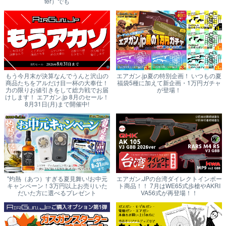
ter）でも
もう今月末が決算なんでうんと沢山の
エアガン.jp夏の特別企画！ いつもの夏
商品たちをアルだけ目一杯の大奉仕！
福袋5種に加えて新企画・1万円ガチャ
力の限りお値引きをして総力戦でお届
が登場！
けします！ エアガン.jp 8月のセール！
8月31日(月)まで開催中!
"灼熱（あつ）すぎる夏見舞い!お中元
エアガン.JPの台湾ダイレクトインポー
キャンペーン！3万円以上お売りいた
ト商品！！ 7月はWE65式歩槍やAKRI
だいた方に選べるプレゼント
VA56式が再登場！！