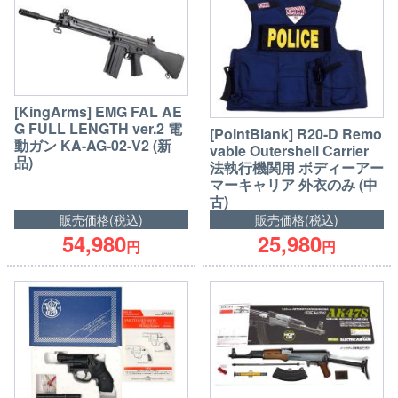
[KingArms] EMG FAL AE
G FULL LENGTH ver.2 電
[PointBlank] R20-D Remo
動ガン KA-AG-02-V2 (新
vable Outershell Carrier
品)
法執行機関用 ボディーアー
マーキャリア 外衣のみ (中
古)
販売価格(税込)
販売価格(税込)
54,980
25,980
円
円