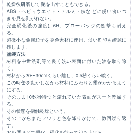
乾燥後研磨して 艶を出すこともできる。
ABS・ヘビィウエイト・アルミ・鉄な どに鋭い食いつ
きを見せ剥がれない。
完全硬化後の強度は6H。ブローバックの衝撃も耐え
る。
超微小な金属粒子を発色素材に使用、薄い刻印も綺麗に
残します。
塗装方法
材料を中世洗剤等で良く洗い表面に付いた油を取り除
く。
材料から20〜30cmくらい離し、0.5秒くらい噴く。
この時缶を動かしながら材料にふわりと霧がかかるよう
にする。
そのまま10数秒待つと濡れていた表面がスーと乾燥す
る。
その状態を指触乾燥という。
その上からまたフワリと色を降りかけて、数回繰り返
す。
24時間ほどで硬化、硬化を待って組み上げる。