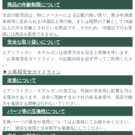
商品の年齢制限について
当店の販売品は、特にメーカーによる記載の無い限り、青少年保護
条例等に定められる18歳以上用の物、または暗黙の了解として18歳
以上の方を対象とされている商品です。そのため、18歳以下のお客
様には商品を販売できません。
安全な取り扱いについて
エアソフトガン・モデルガンは使用方法を誤ると危険を伴います。
「お客様安全ガイドライン」の記載内容を必ず守ってご利用くださ
い。
お客様安全ガイドライン
改造について
エアソフトガン・モデルガンの加工は、性能や安全性に影響を与え
る場合があります。法令に抵触するおそれのある改造や、規定の能
力を逸脱する調整は行わないでください。
パーツ等の互換性について
互換パーツの適合や使用についてはお客様にてお確かめください。
また、適切な使用と法令順守を最優先にしてください。