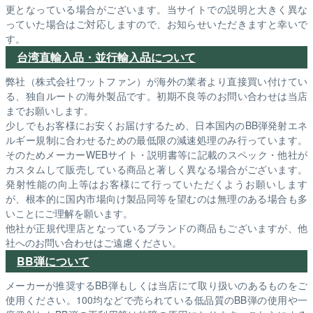
更となっている場合がございます。当サイトでの説明と大きく異な
っていた場合はご対応しますので、お知らせいただきますと幸いで
す。
台湾直輸入品・並行輸入品について
弊社（株式会社ワットファン）が海外の業者より直接買い付けてい
る、独自ルートの海外製品です。初期不良等のお問い合わせは当店
までお願いします。
少しでもお客様にお安くお届けするため、日本国内のBB弾発射エネ
ルギー規制に合わせるための最低限の減速処理のみ行っています。
そのためメーカーWEBサイト・説明書等に記載のスペック・他社が
カスタムして販売している商品と著しく異なる場合がございます。
発射性能の向上等はお客様にて行っていただくようお願いします
が、根本的に国内市場向け製品同等を望むのは無理のある場合も多
いことにご理解を願います。
他社が正規代理店となっているブランドの商品もございますが、他
社へのお問い合わせはご遠慮ください。
BB弾について
メーカーが推奨するBB弾もしくは当店にて取り扱いのあるものをご
使用ください。100均などで売られている低品質のBB弾の使用や一