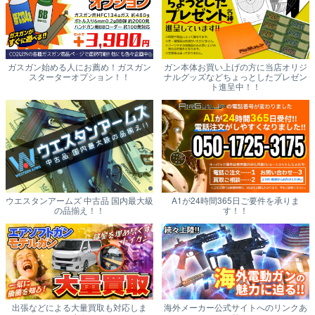
ガスガン始める人にお薦め！ガスガン
ガン本体お買い上げの方に当店オリジ
スターターオプション！！
ナルグッズなどちょっとしたプレゼン
ト進呈中！！
ウエスタンアームズ 中古品 国内最大級
A1が24時間365日ご要件を承りま
の品揃え！！
す！！
出張などによる大量買取も対応しま
海外メーカー公式サイトへのリンクあ