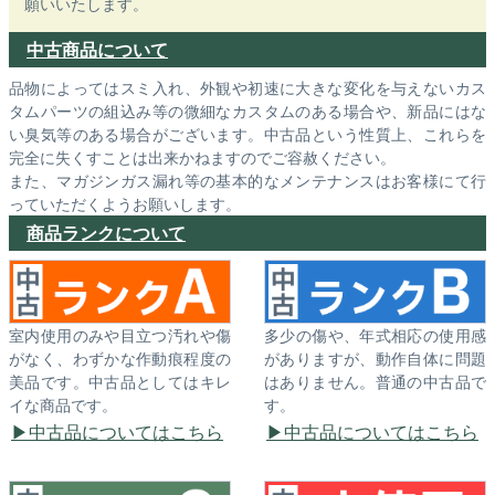
願いいたします。
中古商品について
品物によってはスミ入れ、外観や初速に大きな変化を与えないカス
タムパーツの組込み等の微細なカスタムのある場合や、新品にはな
い臭気等のある場合がございます。中古品という性質上、これらを
完全に失くすことは出来かねますのでご容赦ください。
また、マガジンガス漏れ等の基本的なメンテナンスはお客様にて行
っていただくようお願いします。
商品ランクについて
室内使用のみや目立つ汚れや傷
多少の傷や、年式相応の使用感
がなく、わずかな作動痕程度の
がありますが、動作自体に問題
美品です。中古品としてはキレ
はありません。普通の中古品で
イな商品です。
す。
中古品についてはこちら
中古品についてはこちら