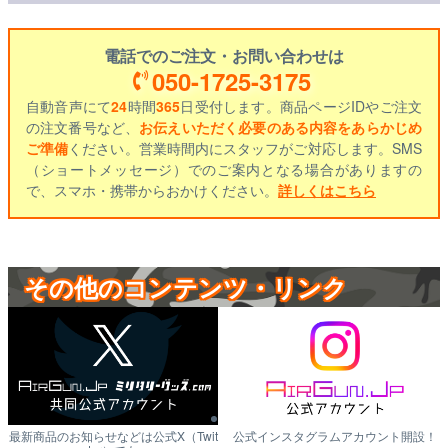
電話でのご注文・お問い合わせは
050-1725-3175
自動音声にて
24
時間
365
日受付します。商品ページIDやご注文
の注文番号など、
お伝えいただく必要のある内容をあらかじめ
ご準備
ください。営業時間内にスタッフがご対応します。SMS
（ショートメッセージ）でのご案内となる場合がありますの
で、スマホ・携帯からおかけください。
詳しくはこちら
その他のコンテンツ・リンク
最新商品のお知らせなどは公式X（Twit
公式インスタグラムアカウント開設！