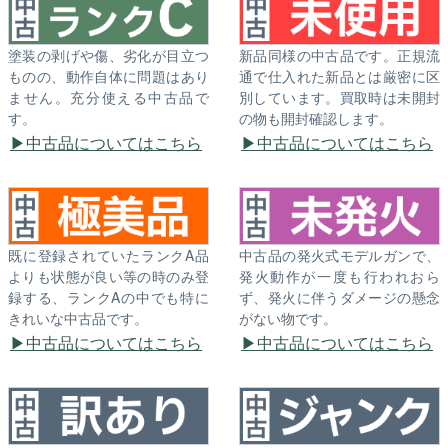
塗装の剥げや傷、劣化が目立つ
新品同様の中古品です。正規流
ものの、動作自体に問題はあり
通で仕入れた新品とは厳密に区
ません。充分使える中古品で
別しています。買取時は未開封
す。
の物も開封確認します。
中古品についてはこちら
中古品についてはこちら
既に登録されていたランクA品
中古品の発火式モデルガンで、
よりも状態が良い等の時のみ登
発火動作が一度も行われおら
録する、ランクAの中でも特に
ず、発火に伴うダメージの懸念
きれいな中古品です。
がない物です。
中古品についてはこちら
中古品についてはこちら