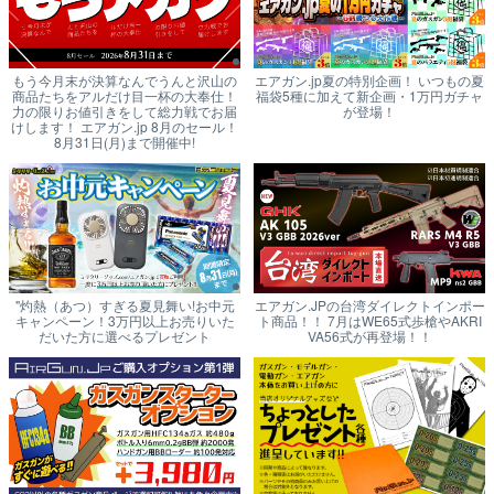
もう今月末が決算なんでうんと沢山の
エアガン.jp夏の特別企画！ いつもの夏
商品たちをアルだけ目一杯の大奉仕！
福袋5種に加えて新企画・1万円ガチャ
力の限りお値引きをして総力戦でお届
が登場！
けします！ エアガン.jp 8月のセール！
8月31日(月)まで開催中!
"灼熱（あつ）すぎる夏見舞い!お中元
エアガン.JPの台湾ダイレクトインポー
キャンペーン！3万円以上お売りいた
ト商品！！ 7月はWE65式歩槍やAKRI
だいた方に選べるプレゼント
VA56式が再登場！！