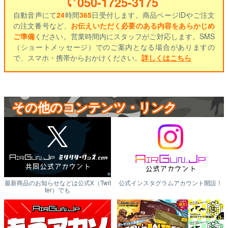
050-1725-3175
自動音声にて
24
時間
365
日受付します。商品ページIDやご注文
の注文番号など、
お伝えいただく必要のある内容をあらかじめ
ご準備
ください。営業時間内にスタッフがご対応します。SMS
（ショートメッセージ）でのご案内となる場合がありますの
で、スマホ・携帯からおかけください。
詳しくはこちら
その他のコンテンツ・リンク
最新商品のお知らせなどは公式X（Twit
公式インスタグラムアカウント開設！
ter）でも