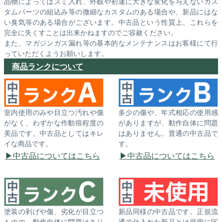
品物によってはスミ入れ、外観や初速に大きな変化を与えないカス
タムパーツの組込み等の微細なカスタムのある場合や、新品にはな
い臭気等のある場合がございます。中古品という性質上、これらを
完全に失くすことは出来かねますのでご容赦ください。
また、マガジンガス漏れ等の基本的なメンテナンスはお客様にて行
っていただくようお願いします。
商品ランクについて
室内使用のみや目立つ汚れや傷
多少の傷や、年式相応の使用感
がなく、わずかな作動痕程度の
がありますが、動作自体に問題
美品です。中古品としてはキレ
はありません。普通の中古品で
イな商品です。
す。
中古品についてはこちら
中古品についてはこちら
塗装の剥げや傷、劣化が目立つ
新品同様の中古品です。正規流
ものの、動作自体に問題はあり
通で仕入れた新品とは厳密に区