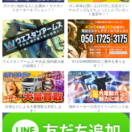
ガスガン始める人にお薦め！ガスガン
ガン本体お買い上げの方に当店オリジ
スターターオプション！！
ナルグッズなどちょっとしたプレゼン
ト進呈中！！
ウエスタンアームズ 中古品 国内最大級
A1が24時間365日ご要件を承りま
の品揃え！！
す！！
出張などによる大量買取も対応しま
海外メーカー公式サイトへのリンクあ
す！
り