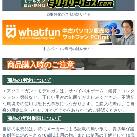
買取特化の当店姉妹サイト
中古パソコン専門の姉妹サイト
商品購入時のご注意
商品の用途について
エアソフトガン・モデルガンは、サバイバルゲーム・鑑賞・コレク
ション・競技など、正しい用途の範囲でお楽しみください。不適切
な環境での使用は思わぬ事故につながります。ご購入の際は、ご自
身の用途に合ったモデルかどうかをあらかじめご確認ください。
商品の年齢制限について
当店の販売品は、特にメーカーによる記載の無い限り、青少年保護
条例等に定められる18歳以上用の物、または暗黙の了解として18歳