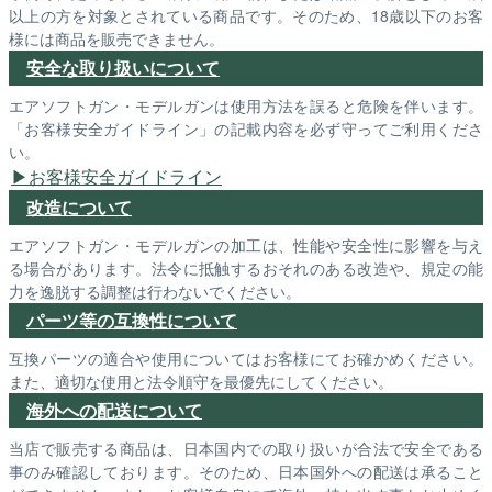
以上の方を対象とされている商品です。そのため、18歳以下のお客
様には商品を販売できません。
安全な取り扱いについて
エアソフトガン・モデルガンは使用方法を誤ると危険を伴います。
「お客様安全ガイドライン」の記載内容を必ず守ってご利用くださ
い。
お客様安全ガイドライン
改造について
エアソフトガン・モデルガンの加工は、性能や安全性に影響を与え
る場合があります。法令に抵触するおそれのある改造や、規定の能
力を逸脱する調整は行わないでください。
パーツ等の互換性について
互換パーツの適合や使用についてはお客様にてお確かめください。
また、適切な使用と法令順守を最優先にしてください。
海外への配送について
当店で販売する商品は、日本国内での取り扱いが合法で安全である
事のみ確認しております。そのため、日本国外への配送は承ること