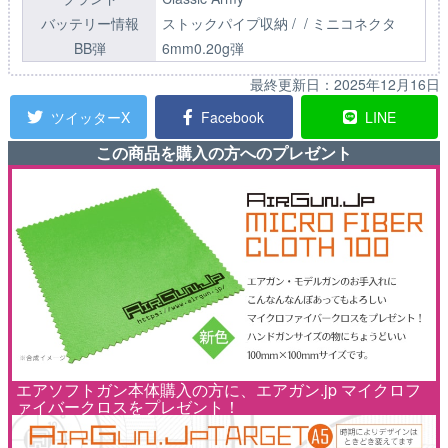
バッテリー情報
ストックパイプ収納 / / ミニコネクタ
BB弾
6mm0.20g弾
最終更新日：
2025年12月16日
ツイッターX
Facebook
LINE
この商品を購入の方へのプレゼント
エアソフトガン本体購入の方に、エアガン.jp マイクロフ
ァイバークロスをプレゼント！