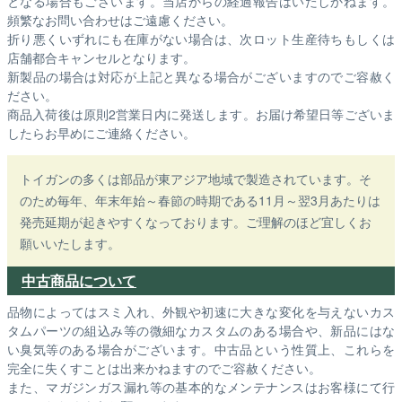
となる場合もございます。
当店からの経過報告はいたしかねます。
頻繁なお問い合わせはご遠慮ください。
折り悪くいずれにも在庫がない場合は、次ロット生産待ちもしくは
店舗都合キャンセルとなります。
新製品の場合は対応が上記と異なる場合がございますのでご容赦く
ださい。
商品入荷後は原則2営業日内に発送します。お届け希望日等ございま
したらお早めにご連絡ください。
トイガンの多くは部品が東アジア地域で製造されています。そ
のため毎年、年末年始～春節の時期である11月～翌3月あたりは
発売延期が起きやすくなっております。ご理解のほど宜しくお
願いいたします。
中古商品について
品物によってはスミ入れ、外観や初速に大きな変化を与えないカス
タムパーツの組込み等の微細なカスタムのある場合や、新品にはな
い臭気等のある場合がございます。中古品という性質上、これらを
完全に失くすことは出来かねますのでご容赦ください。
また、マガジンガス漏れ等の基本的なメンテナンスはお客様にて行