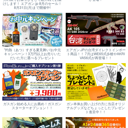
けします！ エアガン.jp 8月のセール！
8月31日(月)まで開催中!
"灼熱（あつ）すぎる夏見舞い!お中元
エアガン.JPの台湾ダイレクトインポー
キャンペーン！3万円以上お売りいた
ト商品！！ 7月はWE65式歩槍やAKRI
だいた方に選べるプレゼント
VA56式が再登場！！
ガスガン始める人にお薦め！ガスガン
ガン本体お買い上げの方に当店オリジ
スターターオプション！！
ナルグッズなどちょっとしたプレゼン
ト進呈中！！