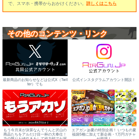
で、スマホ・携帯からおかけください。
詳しくはこちら
その他のコンテンツ・リンク
最新商品のお知らせなどは公式X（Twit
公式インスタグラムアカウント開設！
ter）でも
もう今月末が決算なんでうんと沢山の
エアガン.jp夏の特別企画！ いつもの夏
商品たちをアルだけ目一杯の大奉仕！
福袋5種に加えて新企画・1万円ガチャ
力の限りお値引きをして総力戦でお届
が登場！