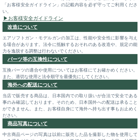
「お客様安全ガイドライン」の記載内容を必ず守ってご利用くださ
い。
お客様安全ガイドライン
改造について
エアソフトガン・モデルガンの加工は、性能や安全性に影響を与え
る場合があります。法令に抵触するおそれのある改造や、規定の能
力を逸脱する調整は行わないでください。
パーツ等の互換性について
互換パーツの適合や使用についてはお客様にてお確かめください。
また、適切な使用と法令順守を最優先にしてください。
海外への配送について
当店で販売する商品は、日本国内での取り扱いが合法で安全である
事のみ確認しております。そのため、日本国外への配送は承ること
ができません。また、お客様自身にて海外へ持ち出す事もお止めく
ださい。
商品写真について
中古商品ページの写真は以前に販売した品を撮影した物を使用して