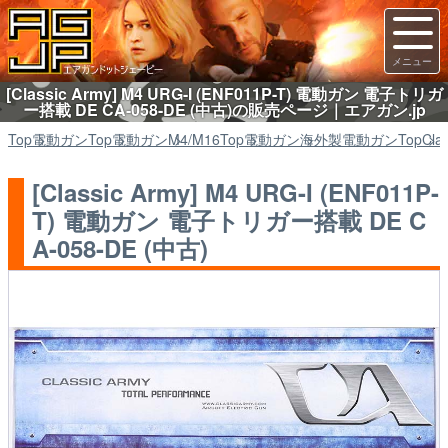
[Classic Army] M4 URG-I (ENF011P-T) 電動ガン 電子トリガ
ー搭載 DE CA-058-DE (中古)の販売ページ｜エアガン.jp
Top
電動ガン
Top
電動ガン
M4/M16
Top
電動ガン
海外製電動ガン
Top
Cla
[Classic Army] M4 URG-I (ENF011P-
T) 電動ガン 電子トリガー搭載 DE C
A-058-DE (中古)