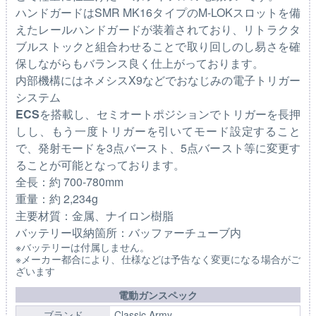
ハンドガードはSMR MK16タイプのM-LOKスロットを備
えたレールハンドガードが装着されており、リトラクタ
ブルストックと組合わせることで取り回しのし易さを確
保しながらもバランス良く仕上がっております。
内部機構にはネメシスX9などでおなじみの電子トリガー
システム
ECS
を搭載し、セミオートポジションでトリガーを長押
しし、もう一度トリガーを引いてモード設定すること
で、発射モードを3点バースト、5点バースト等に変更す
ることが可能となっております。
全長：約 700-780mm
重量：約 2,234g
主要材質：金属、ナイロン樹脂
バッテリー収納箇所：バッファーチューブ内
※バッテリーは付属しません。
※メーカー都合により、仕様などは予告なく変更になる場合がご
ざいます
電動ガンスペック
ブランド
Classic Army