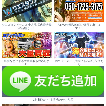
ウエスタンアームズ 中古品 国内最大級
A1が24時間365日ご要件を承りま
の品揃え！！
す！！
出張などによる大量買取も対応しま
海外メーカー公式サイトへのリンクあ
す！
り
LINE配信中 お問合わせも対応