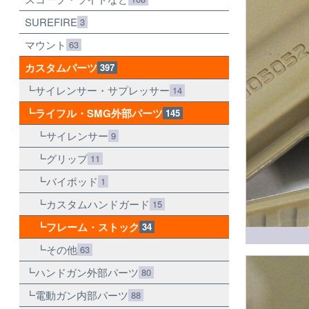
SUREFIRE
3
マウント
63
カスタムパーツ
397
サイレンサー・サプレッサー
14
ライフル・SMG外部パーツ
145
サイレンサー
9
グリップ
11
バイポッド
1
カスタムハンドガード
15
フレーム・ストック
34
その他
63
ハンドガン外部パーツ
80
電動ガン内部パーツ
88