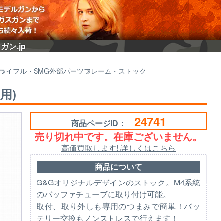
ガン.jp
ライフル・SMG外部パーツ
フレーム・ストック
用)
24741
商品ページID：
売り切れ中です。在庫ございません。
高価買取します! 詳しくはこちら
商品について
G&Gオリジナルデザインのストック。M4系統
のバッファチューブに取り付け可能。
取付、取り外しも専用のつまみで簡単！バッ
テリー交換もノンストレスで行えます！