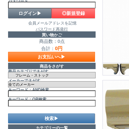
パスワード
◎新規登録
会員メールアドレスを記憶
パスワード再発行
買い物かご
商品数：0点
0円
合計：
お支払いへ▶
商品をさがす
商品カテゴリでさがす
メーカーでさがす
キーワード：AND検索
キーワード：OR検索
検索▶
カテゴリーの一覧