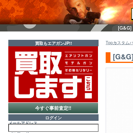
[G&G
Top
カスタム
買取もエアガンJP!!
[G&
今すぐ事前査定!!
ログイン
メールアドレス