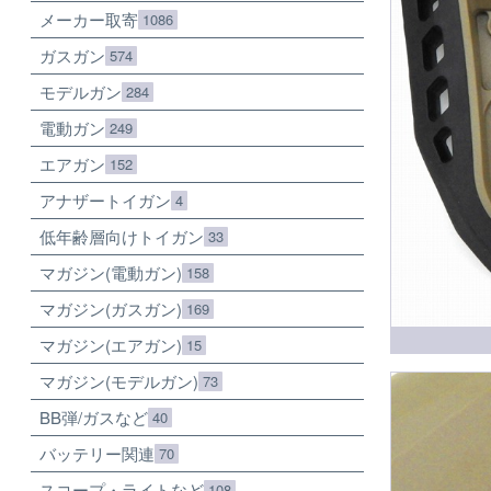
メーカー取寄
1086
ガスガン
574
モデルガン
284
電動ガン
249
エアガン
152
アナザートイガン
4
低年齢層向けトイガン
33
マガジン(電動ガン)
158
マガジン(ガスガン)
169
マガジン(エアガン)
15
マガジン(モデルガン)
73
BB弾/ガスなど
40
バッテリー関連
70
スコープ・ライトなど
108