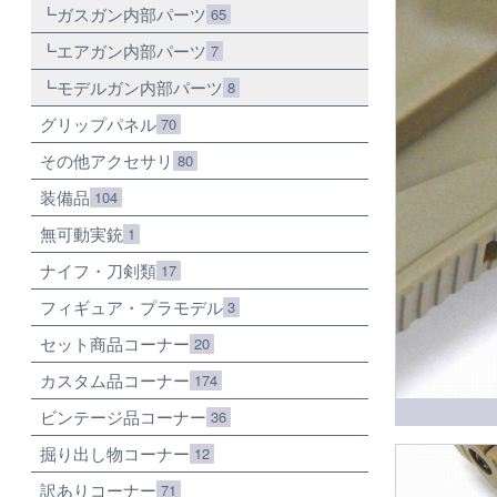
ガスガン内部パーツ
65
エアガン内部パーツ
7
モデルガン内部パーツ
8
グリップパネル
70
その他アクセサリ
80
装備品
104
無可動実銃
1
ナイフ・刀剣類
17
フィギュア・プラモデル
3
セット商品コーナー
20
カスタム品コーナー
174
ビンテージ品コーナー
36
掘り出し物コーナー
12
訳ありコーナー
71