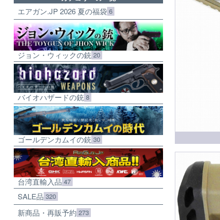
エアガン.JP 2026 夏の福袋
6
ジョン・ウィックの銃
20
バイオハザードの銃
8
ゴールデンカムイの銃
30
台湾直輸入品
47
SALE品
320
新商品・再販予約
273