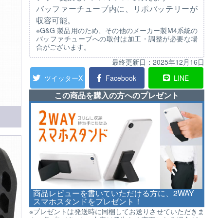
バッファーチューブ内に、リポバッテリーが
収容可能。
※G&G 製品用のため、その他のメーカー製M4系統の
バッファチューブへの取付は加工・調整が必要な場
合がございます。
最終更新日：
2025年12月16日
ツイッターX
Facebook
LINE
この商品を購入の方へのプレゼント
商品レビューを書いていただける方に、2WAY
スマホスタンドをプレゼント！
※プレゼントは発送時に同梱してお送りさせていただきま