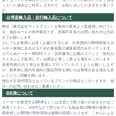
っていた場合はご対応しますので、お知らせいただきますと幸いで
す。
台湾直輸入品・並行輸入品について
弊社（株式会社ワットファン）が海外の業者より直接買い付けてい
る、独自ルートの海外製品です。初期不良等のお問い合わせは当店
までお願いします。
少しでもお客様にお安くお届けするため、日本国内のBB弾発射エネ
ルギー規制に合わせるための最低限の減速処理のみ行っています。
そのためメーカーWEBサイト・説明書等に記載のスペック・他社が
カスタムして販売している商品と著しく異なる場合がございます。
発射性能の向上等はお客様にて行っていただくようお願いします
が、根本的に国内市場向け製品同等を望むのは無理のある場合も多
いことにご理解を願います。
他社が正規代理店となっているブランドの商品もございますが、他
社へのお問い合わせはご遠慮ください。
BB弾について
メーカーが推奨するBB弾もしくは当店にて取り扱いのあるものをご
使用ください。100均などで売られている低品質のBB弾の使用や一
度発射したBB弾の再利用等は故障の原因になります。これらによる