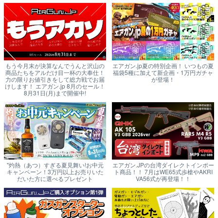
もう今月末が決算なんでうんと沢山の
エアガン.jp夏の特別企画！ いつもの夏
商品たちをアルだけ目一杯の大奉仕！
福袋5種に加えて新企画・1万円ガチャ
力の限りお値引きをして総力戦でお届
が登場！
けします！ エアガン.jp 8月のセール！
8月31日(月)まで開催中!
"灼熱（あつ）すぎる夏見舞い!お中元
エアガン.JPの台湾ダイレクトインポー
キャンペーン！3万円以上お売りいた
ト商品！！ 7月はWE65式歩槍やAKRI
だいた方に選べるプレゼント
VA56式が再登場！！