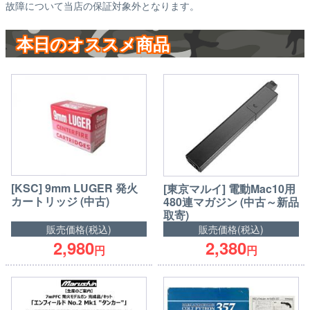
故障について当店の保証対象外となります。
本日のオススメ商品
[KSC] 9mm LUGER 発火
[東京マルイ] 電動Mac10用
カートリッジ (中古)
480連マガジン (中古～新品
取寄)
販売価格(税込)
販売価格(税込)
2,980
2,380
円
円