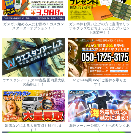
ガスガン始める人にお薦め！ガスガン
ガン本体お買い上げの方に当店オリジ
スターターオプション！！
ナルグッズなどちょっとしたプレゼン
ト進呈中！！
ウエスタンアームズ 中古品 国内最大級
A1が24時間365日ご要件を承りま
の品揃え！！
す！！
出張などによる大量買取も対応しま
海外メーカー公式サイトへのリンクあ
す！
り