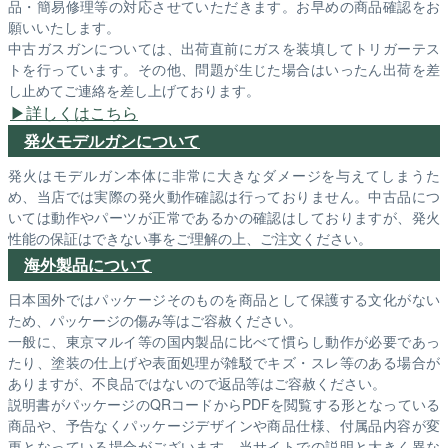
品・簡易修理等の対応させていただきます。お早めの商品確認をお
願いいたします。
中古ガスガンについては、出荷直前にガスを装填してトリガーテス
トを行っています。その他、問題が生じた場合はいったん出荷を差
し止めてご連絡を差し上げております。
詳しくはこちら
発火モデルガンについて
発火はモデルガン本体に非常に大きなダメージを与えてしまうた
め、当店では実際の発火動作確認は行っておりません。中古品につ
いては動作やパーツが正常であるかの確認はしておりますが、発火
性能の保証はできない事をご理解の上、ご注文ください。
海外製品について
日本国外ではパッケージそのものを商品として保護する文化がない
ため、パッケージの傷み等はご容赦ください。
一般に、東京マルイ等の国内製品に比べて慣らし動作が必要であっ
たり、塗装の仕上げや表面処理が雑駁でキズ・スレ等のある場合が
ありますが、不良品ではないので返品等はご容赦ください。
説明書がパッケージのQRコードからPDFを閲覧する形となっている
商品や、予告なくパッケージデザインや商品仕様、付属品内容が変
更となっている場合がございます。当サイトでの説明と大きく異な