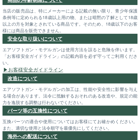
当店の販売品は、特にメーカーによる記載の無い限り、青少年保護
条例等に定められる18歳以上用の物、または暗黙の了解として18歳
以上の方を対象とされている商品です。そのため、18歳以下のお客
様には商品を販売できません。
安全な取り扱いについて
エアソフトガン・モデルガンは使用方法を誤ると危険を伴います。
「お客様安全ガイドライン」の記載内容を必ず守ってご利用くださ
い。
お客様安全ガイドライン
改造について
エアソフトガン・モデルガンの加工は、性能や安全性に影響を与え
る場合があります。法令に抵触するおそれのある改造や、規定の能
力を逸脱する調整は行わないでください。
パーツ等の互換性について
互換パーツの適合や使用についてはお客様にてお確かめください。
また、適切な使用と法令順守を最優先にしてください。
海外への配送について