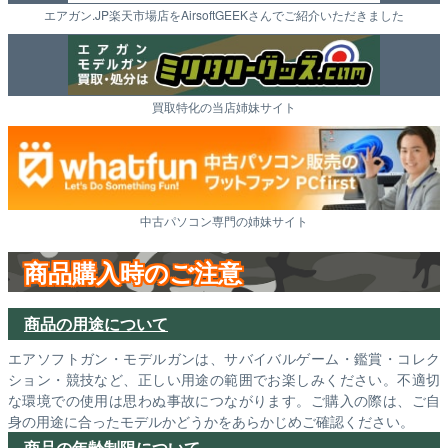
エアガン.JP楽天市場店をAirsoftGEEKさんでご紹介いただきました
買取特化の当店姉妹サイト
中古パソコン専門の姉妹サイト
商品購入時のご注意
商品の用途について
エアソフトガン・モデルガンは、サバイバルゲーム・鑑賞・コレク
ション・競技など、正しい用途の範囲でお楽しみください。不適切
な環境での使用は思わぬ事故につながります。ご購入の際は、ご自
身の用途に合ったモデルかどうかをあらかじめご確認ください。
商品の年齢制限について