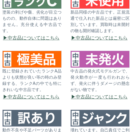
塗装の剥げや傷、劣化が目立つ
新品同様の中古品です。正規流
ものの、動作自体に問題はあり
通で仕入れた新品とは厳密に区
ません。充分使える中古品で
別しています。買取時は未開封
す。
の物も開封確認します。
中古品についてはこちら
中古品についてはこちら
既に登録されていたランクA品
中古品の発火式モデルガンで、
よりも状態が良い等の時のみ登
発火動作が一度も行われおら
録する、ランクAの中でも特に
ず、発火に伴うダメージの懸念
きれいな中古品です。
がない物です。
中古品についてはこちら
中古品についてはこちら
動作不良や不足パーツがありま
壊れています。自己責任でご利