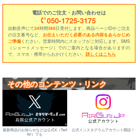
電話でのご注文・お問い合わせは
050-1725-3175
自動音声にて
24
時間
365
日受付します。商品ページIDやご注文
の注文番号など、
お伝えいただく必要のある内容をあらかじめ
ご準備
ください。営業時間内にスタッフがご対応します。SMS
（ショートメッセージ）でのご案内となる場合がありますの
で、スマホ・携帯からおかけください。
詳しくはこちら
その他のコンテンツ・リンク
最新商品のお知らせなどは公式X（Twit
公式インスタグラムアカウント開設！
ter）でも