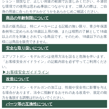
ション・競技など、正しい用途の範囲でお楽しみください。不適切
な環境での使用は思わぬ事故につながります。ご購入の際は、ご自
身の用途に合ったモデルかどうかをあらかじめご確認ください。
商品の年齢制限について
当店の販売品は、特にメーカーによる記載の無い限り、青少年保護
条例等に定められる18歳以上用の物、または暗黙の了解として18歳
以上の方を対象とされている商品です。そのため、18歳以下のお客
様には商品を販売できません。
安全な取り扱いについて
エアソフトガン・モデルガンは使用方法を誤ると危険を伴います。
「お客様安全ガイドライン」の記載内容を必ず守ってご利用くださ
い。
お客様安全ガイドライン
改造について
エアソフトガン・モデルガンの加工は、性能や安全性に影響を与え
る場合があります。法令に抵触するおそれのある改造や、規定の能
力を逸脱する調整は行わないでください。
パーツ等の互換性について