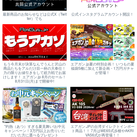
最新商品のお知らせなどは公式X（Twit
公式インスタグラムアカウント開設！
ter）でも
もう今月末が決算なんでうんと沢山の
エアガン.jp夏の特別企画！ いつもの夏
商品たちをアルだけ目一杯の大奉仕！
福袋5種に加えて新企画・1万円ガチャ
力の限りお値引きをして総力戦でお届
が登場！
けします！ エアガン.jp 8月のセール！
8月31日(月)まで開催中!
"灼熱（あつ）すぎる夏見舞い!お中元
エアガン.JPの台湾ダイレクトインポー
キャンペーン！3万円以上お売りいた
ト商品！！ 7月はWE65式歩槍やAKRI
だいた方に選べるプレゼント
VA56式が再登場！！