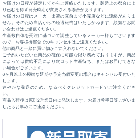
お届けの日程が確定してからご連絡いたします。製造上の都合によ
り已むを得ず発売時期が変更される場合があります。
お届けの日程はメーカー出荷の直前まで小売店などに連絡がありま
せん。そのため
当店からの経過報告はいたしかねます。
頻繁なお問
い合わせはご遠慮ください。
生産数自体を受注に基づいて調整しているメーカー様もございます
ので、お客様御都合でのキャンセルはご遠慮ください。
他の商品と一緒に買い物かごに入れないでください。
ご予約いただいた商品の確保に可能な限り務めておりますが、商品
によっては供給不足により次ロット生産待ち、またはお届けできな
い場合がございます。
6ヶ月以上の極端な延期や予定売価変更の場合はキャンセル受付いた
します。
速やかな発送のため、なるべくクレジットカードでご注文くださ
い。
商品入荷後は原則2営業日内に発送します。お届け希望日等ございま
したらお早めにご連絡ください。