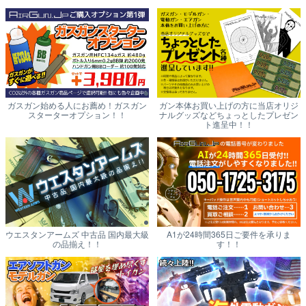
ガスガン始める人にお薦め！ガスガン
ガン本体お買い上げの方に当店オリジ
スターターオプション！！
ナルグッズなどちょっとしたプレゼン
ト進呈中！！
ウエスタンアームズ 中古品 国内最大級
A1が24時間365日ご要件を承りま
の品揃え！！
す！！