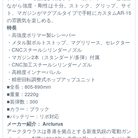
ながら強度・剛性は十分。ストック、グリップ、サイ
ト、マガジンがマグプルタイプで手軽にカスタムAR-15
の雰囲気を楽しめる。
特長
・高強度ポリマー製レシーバー
・メタル製ボルトストップ、マグリリース、セレクター
・CNCスチールシリンダーノズル
・マガジン2本（スタンダード/多弾）付属
・CNC加工スチールシリンダーノズル
・高精度インナーバレル
・精密回転調整式ホップアップユニット
■全長：805-890mm
■重量：2220g
■装弾数：300
■カラー：ブラック
■バッテリー：リポ対応
メーカー紹介： Arcturus
アークタウラスは香港を拠点とする新進気鋭の電動ガン