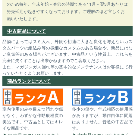
のため毎年、年末年始～春節の時期である11月～翌3月あたりは
発売延期が起きやすくなっております。ご理解のほど宜しくお
願いいたします。
中古商品について
品物によってはスミ入れ、外観や初速に大きな変化を与えないカス
タムパーツの組込み等の微細なカスタムのある場合や、新品にはな
い臭気等のある場合がございます。中古品という性質上、これらを
完全に失くすことは出来かねますのでご容赦ください。
また、マガジンガス漏れ等の基本的なメンテナンスはお客様にて行
っていただくようお願いします。
商品ランクについて
室内使用のみや目立つ汚れや傷
多少の傷や、年式相応の使用感
がなく、わずかな作動痕程度の
がありますが、動作自体に問題
美品です。中古品としてはキレ
はありません。普通の中古品で
イな商品です。
す。