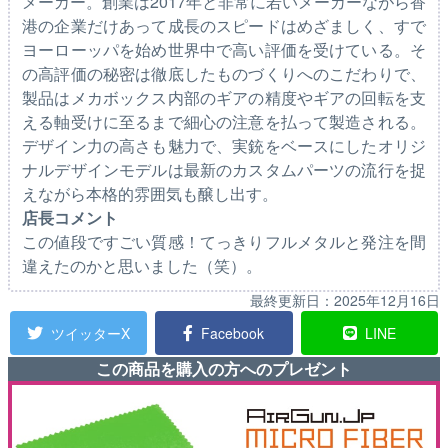
メーカー。創業は2017年と非常に若いメーカーながら香
港の企業だけあって成長のスピードはめざましく、すで
ヨーローッパを始め世界中で高い評価を受けている。そ
の高評価の秘密は徹底したものづくりへのこだわりで、
製品はメカボックス内部のギアの精度やギアの回転を支
える軸受けに至るまで細心の注意を払って製造される。
デザイン力の高さも魅力で、実銃をベースにしたオリジ
ナルデザインモデルは最新のカスタムパーツの流行を捉
えながら本格的雰囲気も醸し出す。
店長コメント
この値段ですごい質感！てっきりフルメタルと発注を間
違えたのかと思いました（笑）。
最終更新日：
2025年12月16日
ツイッターX
Facebook
LINE
この商品を購入の方へのプレゼント