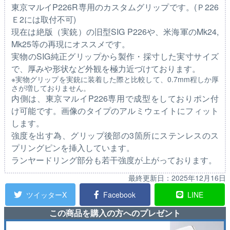
東京マルイP226R専用のカスタムグリップです。(Ｐ226
Ｅ2には取付不可)
現在は絶版（実銃）の旧型SIG P226や、米海軍のMk24,
Mk25等の再現にオススメです。
実物のSIG純正グリップから製作・採寸した実寸サイズ
で、厚みや形状など外観を極力近づけております。
※実物グリップを実銃に装着した際と比較して、0.7mm程しか厚
さが増しておりません。
内側は、東京マルイP226専用で成型をしておりポン付
け可能です。画像のタイプのアルミウェイトにフィット
します。
強度を出す為、グリップ後部の3箇所にステンレスのス
プリングピンを挿入しています。
ランヤードリング部分も若干強度が上がっております。
最終更新日：
2025年12月16日
ツイッターX
Facebook
LINE
この商品を購入の方へのプレゼント