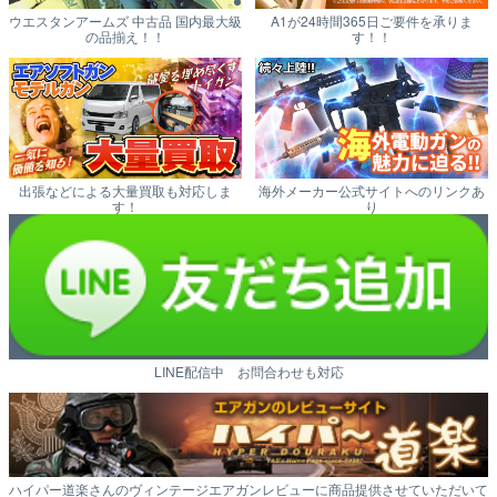
ウエスタンアームズ 中古品 国内最大級
A1が24時間365日ご要件を承りま
の品揃え！！
す！！
出張などによる大量買取も対応しま
海外メーカー公式サイトへのリンクあ
す！
り
LINE配信中 お問合わせも対応
ハイパー道楽さんのヴィンテージエアガンレビューに商品提供させていただいて