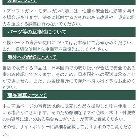
エアソフトガン・モデルガンの加工は、性能や安全性に影響を与え
る場合があります。法令に抵触するおそれのある改造や、規定の能
力を逸脱する調整は行わないでください。
パーツ等の互換性について
互換パーツの適合や使用についてはお客様にてお確かめください。
また、適切な使用と法令順守を最優先にしてください。
海外への配送について
当店で販売する商品は、日本国内での取り扱いが合法で安全である
事のみ確認しております。そのため、日本国外への配送は承ること
ができません。また、お客様自身にて海外へ持ち出す事もお止めく
ださい。
商品写真について
中古商品ページの写真は以前に販売した品を撮影した物を使用して
いる場合がございます。そのため微細なキズや色味・木目・付属物
の内容等に違いのある場合もございますが何卒ご容赦ください。
その他、サイトポリシーに詳細を記載しておりますのでご覧くださ
い。