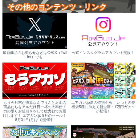
その他のコンテンツ・リンク
最新商品のお知らせなどは公式X（Twit
公式インスタグラムアカウント開設！
ter）でも
もう今月末が決算なんでうんと沢山の
エアガン.jp夏の特別企画！ いつもの夏
商品たちをアルだけ目一杯の大奉仕！
福袋5種に加えて新企画・1万円ガチャ
力の限りお値引きをして総力戦でお届
が登場！
けします！ エアガン.jp 8月のセール！
8月31日(月)まで開催中!