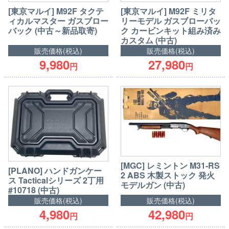
[東京マルイ] M92F タクテ
[東京マルイ] M92F ミリタ
ィカルマスター ガスブロー
リーモデル ガスブローバッ
バック (中古～新品取寄)
ク カービンキット組み済み
カスタム (中古)
販売価格(税込)
販売価格(税込)
9,980
27,980
円
円
[MGC] レミントン M31-RS
[PLANO] ハンドガンケー
2 ABS 木製ストック 発火
ス Tacticalシリーズ 2丁用
モデルガン (中古)
#10718 (中古)
販売価格(税込)
販売価格(税込)
4,980
42,980
円
円