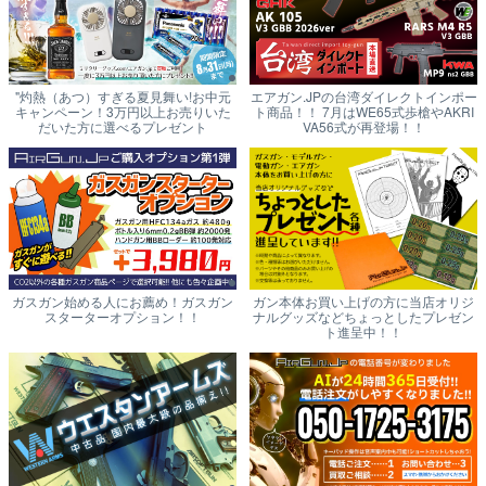
"灼熱（あつ）すぎる夏見舞い!お中元
エアガン.JPの台湾ダイレクトインポー
キャンペーン！3万円以上お売りいた
ト商品！！ 7月はWE65式歩槍やAKRI
だいた方に選べるプレゼント
VA56式が再登場！！
ガスガン始める人にお薦め！ガスガン
ガン本体お買い上げの方に当店オリジ
スターターオプション！！
ナルグッズなどちょっとしたプレゼン
ト進呈中！！