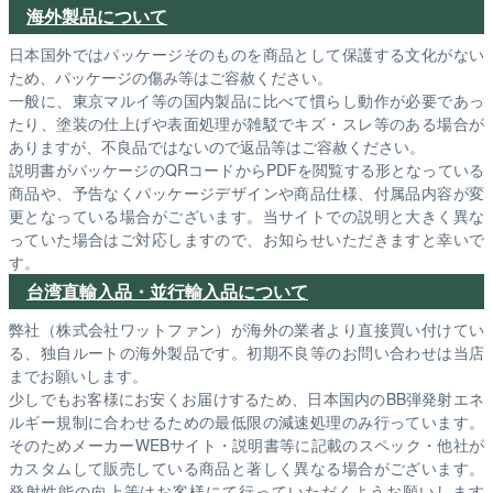
海外製品について
日本国外ではパッケージそのものを商品として保護する文化がない
ため、パッケージの傷み等はご容赦ください。
一般に、東京マルイ等の国内製品に比べて慣らし動作が必要であっ
たり、塗装の仕上げや表面処理が雑駁でキズ・スレ等のある場合が
ありますが、不良品ではないので返品等はご容赦ください。
説明書がパッケージのQRコードからPDFを閲覧する形となっている
商品や、予告なくパッケージデザインや商品仕様、付属品内容が変
更となっている場合がございます。当サイトでの説明と大きく異な
っていた場合はご対応しますので、お知らせいただきますと幸いで
す。
台湾直輸入品・並行輸入品について
弊社（株式会社ワットファン）が海外の業者より直接買い付けてい
る、独自ルートの海外製品です。初期不良等のお問い合わせは当店
までお願いします。
少しでもお客様にお安くお届けするため、日本国内のBB弾発射エネ
ルギー規制に合わせるための最低限の減速処理のみ行っています。
そのためメーカーWEBサイト・説明書等に記載のスペック・他社が
カスタムして販売している商品と著しく異なる場合がございます。
発射性能の向上等はお客様にて行っていただくようお願いします