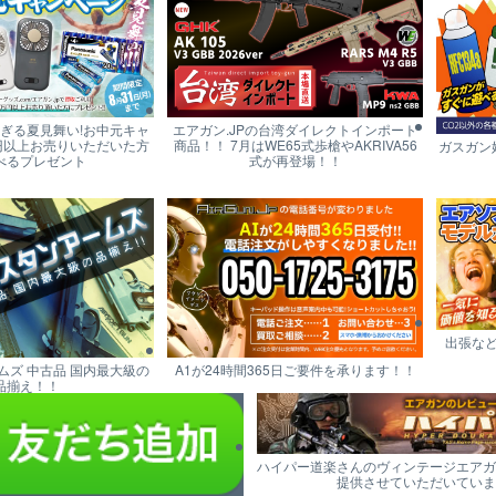
すぎる夏見舞い!お中元キャ
エアガン.JPの台湾ダイレクトインポート
円以上お売りいただいた方
商品！！ 7月はWE65式歩槍やAKRIVA56
ガスガン
べるプレゼント
式が再登場！！
出張な
ムズ 中古品 国内最大級の
A1が24時間365日ご要件を承ります！！
品揃え！！
ハイパー道楽さんのヴィンテージエアガ
提供させていただいていま