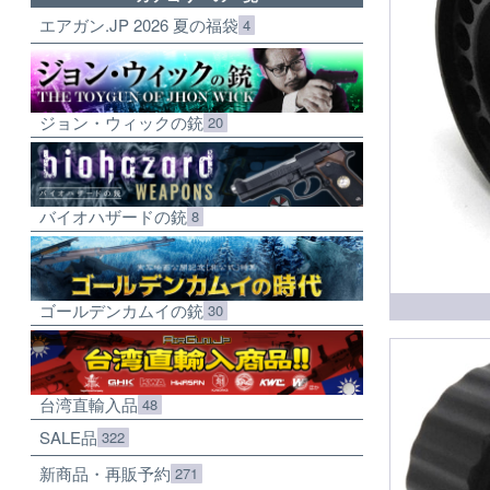
エアガン.JP 2026 夏の福袋
4
ジョン・ウィックの銃
20
バイオハザードの銃
8
ゴールデンカムイの銃
30
台湾直輸入品
48
SALE品
322
新商品・再販予約
271