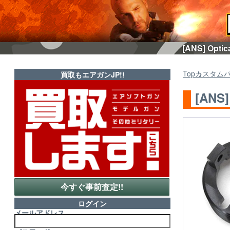
[ANS] Op
Top
カスタム
買取もエアガンJP!!
[ANS
今すぐ事前査定!!
ログイン
メールアドレス