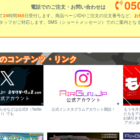
05
電話でのご注文・お問い合わせは
て
24
時間
365
日受付します。商品ページIDやご注文の注文番号など、
お
タッフがご対応します。SMS（ショートメッセージ）でのご案内とな
のコンテンツ・リンク
せなどは公式X（Twitte
公式インスタグラムアカウント開設！
もう今月
r）でも
たちをア
お値引き
アガン.j