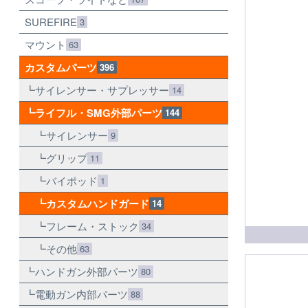
SUREFIRE
3
マウント
63
カスタムパーツ
396
サイレンサー・サプレッサー
14
ライフル・SMG外部パーツ
144
サイレンサー
9
グリップ
11
バイポッド
1
カスタムハンドガード
14
フレーム・ストック
34
その他
63
ハンドガン外部パーツ
80
電動ガン内部パーツ
88