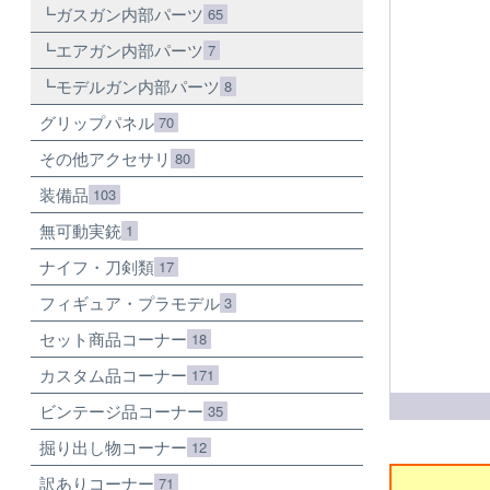
ガスガン内部パーツ
65
エアガン内部パーツ
7
モデルガン内部パーツ
8
グリップパネル
70
その他アクセサリ
80
装備品
103
無可動実銃
1
ナイフ・刀剣類
17
フィギュア・プラモデル
3
セット商品コーナー
18
カスタム品コーナー
171
ビンテージ品コーナー
35
掘り出し物コーナー
12
訳ありコーナー
71