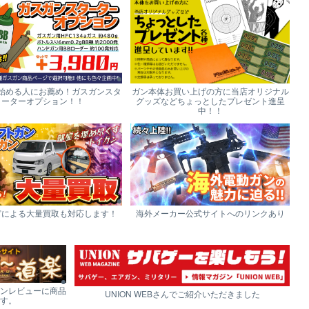
始める人にお薦め！ガスガンスタ
ガン本体お買い上げの方に当店オリジナル
ーターオプション！！
グッズなどちょっとしたプレゼント進呈
中！！
どによる大量買取も対応します！
海外メーカー公式サイトへのリンクあり
ンレビューに商品
UNION WEBさんでご紹介いただきました
す。