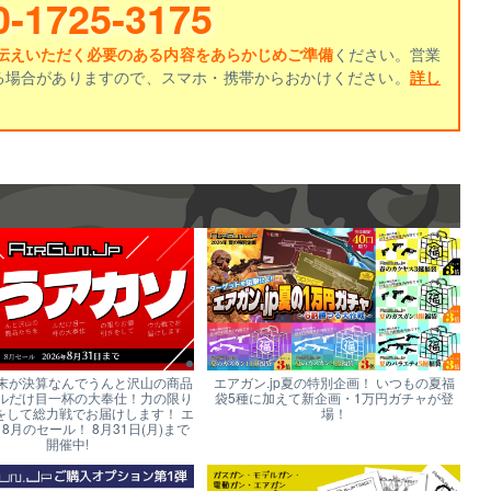
0-1725-3175
伝えいただく必要のある内容をあらかじめご準備
ください。営業
る場合がありますので、スマホ・携帯からおかけください。
詳し
末が決算なんでうんと沢山の商品
エアガン.jp夏の特別企画！ いつもの夏福
ルだけ目一杯の大奉仕！力の限り
袋5種に加えて新企画・1万円ガチャが登
をして総力戦でお届けします！ エ
場！
p 8月のセール！ 8月31日(月)まで
開催中!