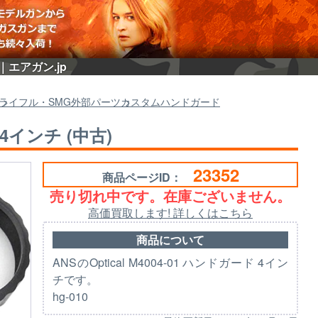
ジ｜エアガン.jp
ライフル・SMG外部パーツ
カスタムハンドガード
0 4インチ (中古)
23352
商品ページID：
売り切れ中です。在庫ございません。
高価買取します! 詳しくはこちら
商品について
ANSのOptical M4004-01 ハンドガード 4イン
チです。
hg-010