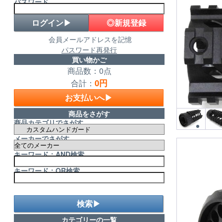
パスワード
◎新規登録
会員メールアドレスを記憶
パスワード再発行
買い物かご
商品数：0点
0円
合計：
お支払いへ▶
商品をさがす
商品カテゴリでさがす
メーカーでさがす
キーワード：AND検索
キーワード：OR検索
検索▶
カテゴリーの一覧