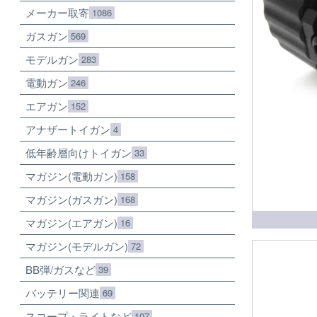
メーカー取寄
1086
ガスガン
569
モデルガン
283
電動ガン
246
エアガン
152
アナザートイガン
4
低年齢層向けトイガン
33
マガジン(電動ガン)
158
マガジン(ガスガン)
168
マガジン(エアガン)
16
マガジン(モデルガン)
72
BB弾/ガスなど
39
バッテリー関連
69
スコープ・ライトなど
107