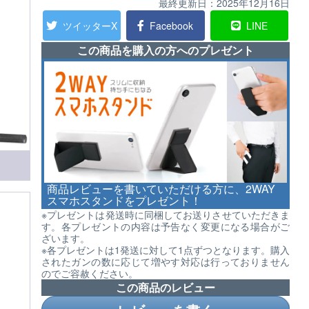
最終更新日：
2025年12月16日
ツイッターX
Facebook
LINE
この商品を購入の方へのプレゼント
商品レビューを書いていただける方に、2WAY
スマホスタンドをプレゼント！
※プレゼントは発送時に同梱してお送りさせていただきま
す。各プレゼントの内容は予告なく変更になる場合がご
ざいます。
※各プレゼントは1発送に対して1点ずつとなります。購入
されたガンの数に応じて増やす対応は行っておりません
のでご容赦ください。
この商品のレビュー