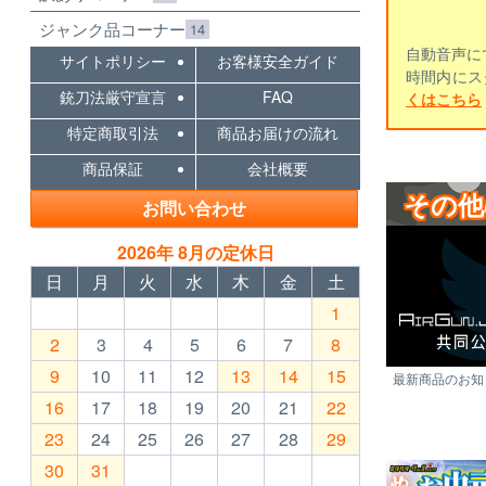
ジャンク品コーナー
14
自動音声に
サイトポリシー
お客様安全ガイド
時間内にス
銃刀法厳守宣言
FAQ
くはこちら
特定商取引法
商品お届けの流れ
商品保証
会社概要
その他
お問い合わせ
2026年 8月の定休日
日
月
火
水
木
金
土
1
2
3
4
5
6
7
8
9
10
11
12
13
14
15
最新商品のお知ら
16
17
18
19
20
21
22
23
24
25
26
27
28
29
30
31